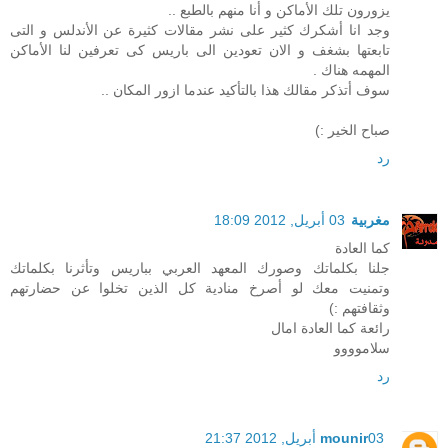
يزورون تلك الأماكن و أنا منهم بالطبع ..
وجد انا أشكرك كثير على نشر مقالات كثيرة عن الأندلس و التى
تابعتها بشغف و الان تعودين الى باريس كى تعرفين لنا الأماكن
المهمه هناك .
سوف أتذكر مقالك هذا بالتأكيد عندما ازور المكان ..
صباح الخير :)
رد
مغربية
03 أبريل, 2012 18:09
كما العادة
جلنا بكلماتك وصورك المعهد العربي بباريس وتأثرنا بكلماتك
وتمنيت معك لو أصرخ منادية كل الذين تخلوا عن حضارتهم
وثقافتهم :)
رائعة كما العادة امال
سلاموووو
رد
03 أبريل, 2012 21:37
mounir