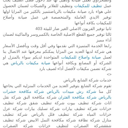
عمل
تنظيف للمكيفات
وتنظيف للفلاتر والشبكات لضمان الحصول
علي هواء بارد صيانة مكيفات بالرياضتتميز بالكثير من المزايا اولها
توفير الايدي العاملة والمتخصصة في عمل صيانة وأصلاح
للمكيفات بكافة أنواعها
ثانيا توفير الفريون الاصلي الغير ضار للبيئة 403
ثالثا توفير جميع القطع الاصلية الخاصة بالكمبروسر والماكينة لضمان
أداء مميز
رابعا الخدمة المتميزة التي نقدمها وفي أقل وقت وبأفضل الأسعار
هي شركة لديها العديد من المزايا يمكنكم معرفتها عند الاتصال بنا
لعمل
صيانة واصلاح للمكيفات
المتواجدة لديكم سواء بالمنزل او
الشركة أو المصانع وبكافة أنواعها
صيانة مكيفات بالرياض
هي
شركة تضمن مكيفات لأفضل أداء لصيف بارد
<>
خدمات شركة الشايع بالرياض
تقوم شركة الشايع بتوفير العديد من الخدمات المنزلية التي يحاجها
كل منا
شركة رش مبيدات بالرياض
شركة مكافحة حشرات
بالرياض
شركة مكافحة الفئران
شركة مكافحة البق شركة نقل
اثاث شركة تنظيف بيوت شركة تنظيف شقق شركة تنظيف
خزانات شركة تنظيف بيارات شركة تسليك بيارات شركة عزل
خزانات المياه شركة تنظيف فلل بالرياض شركة تنظيف
منازل شركة نظافة شركة مكافحة النمل الابيض شركة تنظيف
شققشركة الصفرات لتنظيف خزانات شركة الصفرات