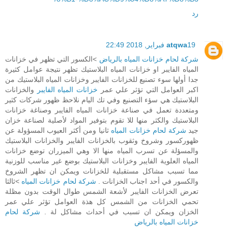
رد
19 فبراير, 2018 22:49
atqwa
شركة لحام خزانات المياه بالرياض
>الكسور التي تظهر في خزانات
المياه الفايبر او خزانات المياه البلاستيك تظهر نتيجة عوامل كثيرة
جدا أولها سوء تصنيع للخزانات الفايبر وخزانات المياه البلاستيك من
اكبر العوامل التي تؤثر علي عمر
خزانات المياه الفايبر
والخزانات
البلاستيك هي سؤء التصنيع وفي تك اليام نلاحظ ظهور شركات كثير
ومتعددة تعمل في صناعة خزانات المياه الفايبر وصناغة خزانات
البلاستيك والكثر منها للا تقوم بتوفير المواد لأصلية لصناعة خزان
جيد
شركة لحام خزانات المياه
ثانيا ومن أكثر العيوب المسؤولة عن
ظهوركسور وشروخ وثقوب بالخزانات الفايبر والخزانات البلاستيك
والمسؤلة عن تسرب المياه منها الا وهي الميزران توضع خزانات
المياه العلوية الفايبر وخزانات البلاستيك بوضع غير مناسب للوزنية
مما تسبب مشاكل مستقبلية للخزانات ويمكن ان تظهر الشروخ
والكسور في أحد اجناب الخزانات .
شركة لحام خزانات المياه
>ثالثا
تعرض الخزانات الفايبر لأشعة الشمس طوال الوقت بدون مظلة
تحمي الخزانات من الشمس كل هذة العوامل تؤثر علي عمر
الخزان ويمكن ان تسبب في أحداث مشاكل لة .
شركة لحام
خزانات المياه بالرياض