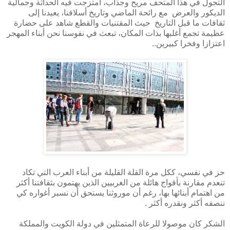
التجول في هذا المتحف مريح وجذاب، امتزجت فيه الحداثة وجمالية
الديكور والعرض مع رائحة الماضي وتاريخ أسلافنا، يعيدنا إلى
ثقافات ما قبل التاريخ حيث المقتنيات والقطع شاهد على حضارة
عظيمة تجمع أغلبها بذات المكان، تبعث في نفوسنا نحن أبناء المهجر
اعتزازا وفخرا كبيرين..
حز في نفسي، ككل مرة القلة القليلة من أبناء العرب التي تكاد
تنعدم مقارنة بأفواج هائلة من الغربيين الذين يهتمون بثقافتنا أكثر
من اهتمام أبنائها بها، رغم أن موروثنا يستحق أن نسبر أغواره كي
ننصفه أكثر ونقدره أكثر .
الشكر كان موصولا للرعاة المتمثلين في دولة الكويت والمملكة