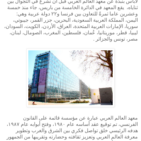
لابأس بنبذة عن معهد العالم العربي قبل أن نشرع في التجوال بين
ثناياه، يقع المعهد في الدائرة الخامسة من باريس، جاء منذ خمسة
وعشرين عاما ثمرةً للتعاون بين فرنسا و٢٢ دولة عربية وهي:
اليمن، المملكة العربية السعودية، البحرين، جزر القمر، جيبوتي،
سوريا، الإمارات العربية المتحدة، العراق، الأردن، الكويت، السودان،
ليبيا، قطر، موريتانيا، عُمان، فلسطين، المغرب، الصومال، لبنان،
مصر، تونس والجزائر .
معهد العالم العربي عبارة عن مؤسسة قائمة على القانون
الفرنسي، تم توقيع عقد أساسه عام ١٩٨٠، وفتح أبوابه عام ١٩٨٧،
هدفه الرئيسي خلق تواصل فكري بين الشرق والغرب وتطوير
معرفة العالم العربي وتعزيز ثقافته وحضارته وتقريبها من الجمهور