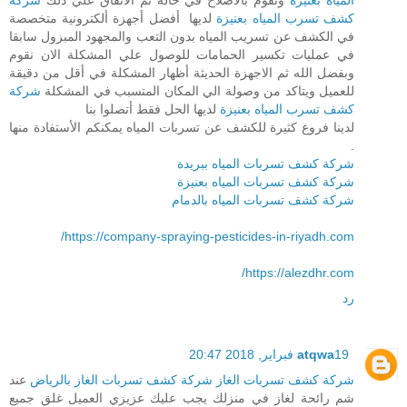
كشف تسرب المياه بعنيزة
لديها أفضل أجهزة ألكترونية متخصصة
في الكشف عن تسريب المياه بدون التعب والمجهود المبزول سابقا
في عمليات تكسير الحمامات للوصول علي المشكلة الان نقوم
وبفضل الله ثم الاجهزة الحديثة أظهار المشكلة في أقل من دقيقة
للعميل ويتاكد من وصولة الي المكان المتسبب في المشكلة
شركة
كشف تسرب المياه بعنيزة
لديها الحل فقط أتصلوا بنا
لدينا فروع كثيرة للكشف عن تسربات المياه يمكنكم الأستفادة منها
.
شركة كشف تسربات المياه ببريدة
شركة كشف تسربات المياه بعنيزة
شركة كشف تسربات المياه بالدمام
https://company-spraying-pesticides-in-riyadh.com/
https://alezdhr.com/
رد
19 فبراير, 2018 20:47
atqwa
شركة كشف تسربات الغاز
شركة كشف تسربات الغاز بالرياض
عند
شم رائحة لغاز في منزلك يجب عليك عزيزي العميل غلق جميع