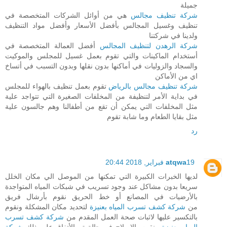
جميلة
شركة تنظيف مجالس
هي من أوائل الشركات المتخصصة في
تنظيف وغسيل المجالس بأفضل الأسعار وأفضل مواد التنظيف
ولدينا في شركتنا
شركة الرهدن لتنظيف المجالس
أفضل العمالة المتخصصة في
أستخدام الماكينات والتي تقوم بعمل غسيل للمجلس والموكيت
والسجاد والزوليات في أماكنها بدون نقلها وبدون التسبب في أتساخ
اي من الأماكن
شركة تنظيف مجالس بالرياض
تقوم بعمل تنظيف بالهواء للمجلس
في بداية الأمر لتنظيفة من المخلفات الصغيرة التي تتواجد علية
مثل المخلفات التي يمكن أن تقع من أطفالنا وهم جالسون علية
مثل بقايا الطعام وما شابة تقوم
رد
19 فبراير, 2018 20:44
atqwa
لديها الخبرات الكبيرة التي تمكنها من الموصل الي مكان الخلل
سريعا بدون مشاكل عند وجود تسريب في شبكات المياه المتواجدة
بالأرضيات في المصانع أو خط الحريق نقوم بأرشال فريق
من
شركة كشف تسرب المياه بعنيزة
لتحديد مكان المشكلة ونقوم
بالتكسير عليها لاثبات صحة العمل المقدم من
شركة كشف تسرب
المياه بعنيزة
ونقوم بالاصلاح في حالة تم الأتفاق علي ذلك
شركة