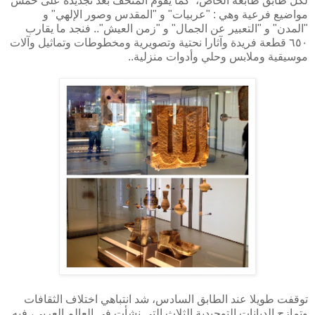
لكل طابق طابعه الخاص، كما يقوم المتحف بعد تجديده على خمس
مواضيع فرعية وهي : "عربيات" و "المقدس وصور الإلهي" و
"المدن" و "التعبير عن الجمال" و "زمن العيش".. فنجد ما يقارب
٦٥٠ قطعة فريدة وآثارا نحتية وتصويرية ومخطوطات وتماثيل وآلات
موسيقية وملابس وحلي وأدوات منزلية..
توقفت طويلا عند الطابق السادس، شد انتباهي اختلاف الثقافات
وتمازج الديانات التوحيدية الثلاث التي نشأت في العالم العربي، فبه