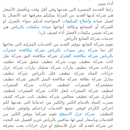
أداء مميز
رابعا الخدمة المتميزة التي نقدمها وفي أقل وقت وبأفضل الأسعار
هي شركة لديها العديد من المزايا يمكنكم معرفتها عند الاتصال بنا
لعمل
صيانة واصلاح للمكيفات
المتواجدة لديكم سواء بالمنزل او
الشركة أو المصانع وبكافة أنواعها
صيانة مكيفات بالرياض
هي
شركة تضمن مكيفات لأفضل أداء لصيف بارد/
خدمات شركة الشايع بالرياض
تقوم شركة الشايع بتوفير العديد من الخدمات المنزلية التي يحاجها
كل منا
شركة رش مبيدات بالرياض
شركة مكافحة حشرات
بالرياض
شركة مكافحة الفئران
شركة مكافحة البق شركة نقل
اثاث شركة تنظيف بيوت شركة تنظيف شقق شركة تنظيف
خزانات شركة تنظيف بيارات شركة تسليك بيارات شركة عزل
خزانات المياه شركة تنظيف فلل بالرياض شركة تنظيف
منازل شركة نظافة شركة مكافحة النمل الابيض شركة تنظيف
شققشركة الصفرات لتنظيف خزانات شركة الصفرات
لتنظيف شركة الصفرات لنقل الأثاث شركة الصفرات لتنظيف
المنازل شركة تنظيف مجالس شركة تنظيف كنب شركة كشف
تسرب المياه بالدمام الكثير والكثير من خدماتنا التي نقدمها لكم
اعزائي الكرام لتوفير جميع الخدمات لراحتكم ولتوفير عمليات
التنظيف
شركة عزل الاسطح
تقوم شركتنا بتوفير الكثير من
الخدمات وبأسعار ليس لها منافس بالرياض عزيز العميل عند البحث
عن شركة لتقدم لك عزل للاسطح او عزل خزانات يجب معرفة