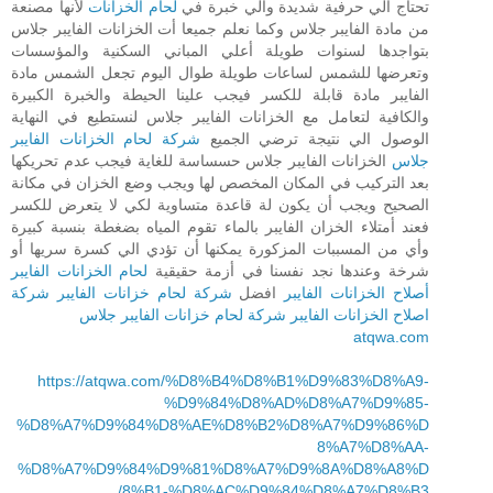
تحتاج الي حرفية شديدة والي خبرة في
لحام الخزانات
لأنها مصنعة
من مادة الفايبر جلاس وكما نعلم جميعا أت الخزانات الفايبر جلاس
بتواجدها لسنوات طويلة أعلي المباني السكنية والمؤسسات
وتعرضها للشمس لساعات طويلة طوال اليوم تجعل الشمس مادة
الفايبر مادة قابلة للكسر فيجب علينا الحيطة والخبرة الكبيرة
والكافية لتعامل مع الخزانات الفايبر جلاس لنستطيع في النهاية
الوصول الي نتيجة ترضي الجميع
شركة لحام الخزانات الفايبر
جلاس
الخزانات الفايبر جلاس حسساسة للغاية فيجب عدم تحريكها
بعد التركيب في المكان المخصص لها ويجب وضع الخزان في مكانة
الصحيح ويجب أن يكون لة قاعدة متساوية لكي لا يتعرض للكسر
فعند أمتلاء الخزان الفايبر بالماء تقوم المياه بضغطة بنسبة كبيرة
وأي من المسببات المزكورة يمكنها أن تؤدي الي كسرة سريها أو
شرخة وعندها نجد نفسنا في أزمة حقيقية
لحام الخزانات الفايبر
أصلاح الخزانات الفايبر
افضل
شركة لحام خزانات الفايبر
شركة
اصلاح الخزانات الفايبر
شركة لحام خزانات الفايبر جلاس
atqwa.com
https://atqwa.com/%D8%B4%D8%B1%D9%83%D8%A9-
%D9%84%D8%AD%D8%A7%D9%85-
%D8%A7%D9%84%D8%AE%D8%B2%D8%A7%D9%86%D
8%A7%D8%AA-
%D8%A7%D9%84%D9%81%D8%A7%D9%8A%D8%A8%D
8%B1-%D8%AC%D9%84%D8%A7%D8%B3/