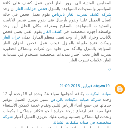
المحابس المئدية الي نرور الغاز لحين عمل كشف علي كافة
المواسير والتمديدات المتواجدة بالمنزل
فحص خزانات الغاز
ان وجد
شركة كشف تسرب الغاز بالرياض
تقوم بعمل فحص في حالة
أتصال العميل علينا ونقوم بأرسال فني يقوم بعمل فحص للأنابيب
والتمديدات المتواجدة بالمطبخ ومعرفة مكان الخلل أين وجد
بواسطة أجهزة متخصصة في
كشف الغاز
يقوم الفني بعمل فحص
للأنابيب وخزان الغاز أن وجد تعمل معظم المنازل بملئ
خزان الغاز
ويمكث فترة طويلة بالمنزل فيجب عمل فحص للخزان الغاز
المتواجد بالمنزل والتأكد من خلوة من ثغرات ومشاكل لخطورة
تسرب الغاز يجب أختيار تمديدات متخصصة تستخدم في تمديدات
الغاز. علامات تسرب الغاز
رد
19 فبراير, 2018 21:09
atqwa
صيانة المكيفات
بكافة أحجامها سواء 24 وحدة او 18وحدة أو 12
وحدة
شركة صيانة مكيفات بالرياض
تتميز عزيزي العميل بتوفير
خدماتها في جميع أنحاء الرياض لتلبي وتقدم خدمة لايمكن الأستغناء
عنها صيفا عند ارتفاع درجة حرارة الجو تتكاثر مشاكل المكيفات
وتحدث لها مشاكل جسمية ويجب عليك عزيزي العميل أختيار
شركة
متخصصة في صيانة مكيفات الشباك
والصحراوي لعمل صيانة وتأهيل لها عند دخول فصل الصيف يجب