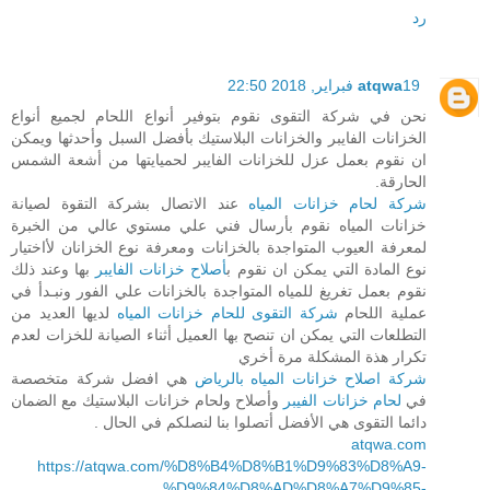
رد
19 فبراير, 2018 22:50
atqwa
نحن في شركة التقوى نقوم بتوفير أنواع اللحام لجميع أنواع
الخزانات الفايبر والخزانات البلاستيك بأفضل السبل وأحدثها ويمكن
ان نقوم بعمل عزل للخزانات الفايبر لحميايتها من أشعة الشمس
الحارقة.
شركة لحام خزانات المياه
عند الاتصال بشركة التقوة لصيانة
خزانات المياه نقوم بأرسال فني علي مستوي عالي من الخبرة
لمعرفة العيوب المتواجدة بالخزانات ومعرفة نوع الخزانان لأاختيار
نوع المادة التي يمكن ان نقوم ب
أصلاح خزانات الفايبر
بها وعند ذلك
نقوم بعمل تغريغ للمياه المتواجدة بالخزانات علي الفور ونبـدأ في
عملية اللحام
شركة التقوى للحام خزانات المياه
لديها العديد من
التطلعات التي يمكن ان تنصح بها العميل أثناء الصيانة للخزات لعدم
تكرار هذة المشكلة مرة أخري
شركة اصلاح خزانات المياه بالرياض
هي افضل شركة متخصصة
في
لحام خزانات الفيبر
وأصلاح ولحام خزانات البلاستيك مع الضمان
دائما التقوى هي الأفضل أتصلوا بنا لنصلكم في الحال .
atqwa.com
https://atqwa.com/%D8%B4%D8%B1%D9%83%D8%A9-
%D9%84%D8%AD%D8%A7%D9%85-