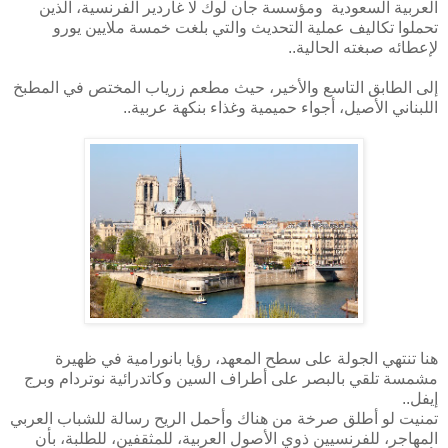
العربية السعودية ومؤسسة جان لوك لا غاردير الفرنسية، الذين
تحملوا تكاليف عملية التحديث والتي بلغت خمسة ملايين يورو
لإعطائه صبغته الحالية..
إلى الطابق التاسع والأخير، حيث مطعم زرياب المختص في المطبخ
اللبناني الأصيل، أجواء حميمية وغذاء بنكهة عربية..
هنا تنتهي الجولة على سطح المعهد، رؤيا بانورامية في ظهيرة
مشمسة تلقي بالبصر على أطراف السين وكاتدرائية نوتردام وبرج
إيفل..
تمنيت لو أطلق صرخة من هناك وأحمل الريح رسالة للشباب العربي
المهاجر، للفرنسيين ذوي الأصول العربية، للمثقفين، للطلبة، بأن