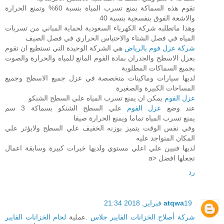
تقوم هذه السماكة بمنع تسرب المياة بنسبة 60% وتمنع الحرارة
والاشعة الفوق بنفسجية بنسبة 40
وهذا ماتطلبه شركة الكهرباء السعودية لحماية المباني من تسربات
المياه في فصل الشتاء والاحتباس الحراري في فصل الصيف
شركة عزل فوم بالرياض
هي الشركة الوحيدة التي تستطيع ان تقوم
بعزل الاسطح والجدران بمادة الفوم المانع للمياه والحرارة والصوت
بجميع السماكات المطلوبة
لديها سيارات وماكينات متخصصة في عزل جميع الاسطح وجميع
المساحات الكبيرة والصغيرة
عزل الفوم
يمكن ان يمنع تسرب المياه علي السطح الشنكو
عند وضع
عزل الفوم
علي السطح الشنكو بسماكة 3 سم
يمنع تسرب المياه تماما ويمنع الحرارة صيفا
وفي نفس الوقت يتميز بوزنه الخفيف علي السطح ولايؤثر علي
المكان المتواجد عليه
لديها فنيين علي اعلي مستوي ولديها خبرات كبيرة وسابقة اعمال
تجعلها افضل <a
رد
19 فبراير, 2018 21:34
atqwa
شركة أصلاح الخزانات الفايبر جلاس
.عملية
لحام الخزانات الفايبر