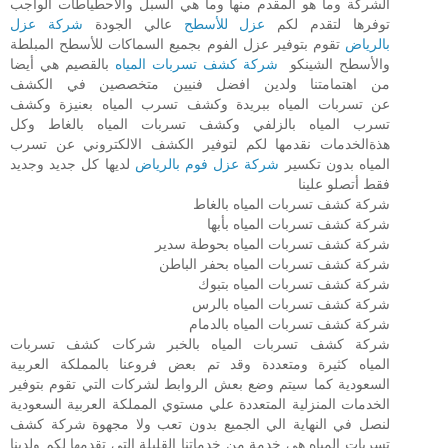
الشركة وما هو المقدم منها وما هي السبل والاحطياطات الواجب
توفرها لتقدم لكم
عزل للأسطح
عالي الجودة
شركة عزل
بالرياض
تقوم بتوفير عزل الفوم بجميع السماكات للأسطح المبلطة
والأسطح الشينكو
شركة كشف تسربات المياه
بالقصيم هي أيضا
من اهتمامتنا ولدين افضل فنيين متخصصين في الكشف
عن تسربات المياه ببريدة وكشف تسرب المياه بعنيزة وكشف
تسرب المياه بالزلفي وكشف تسربات المياه بالغاط وكل
هذةالخدمات نقدمها لكم لتوفير الكشف الالكتروني عن تسرب
المياه بدون تكسير
شركة عزل فوم بالرياض
لديها كل جديد وجديد
فقط أتصلو علينا
شركة كشف تسربات المياه بالغاط
شركة كشف تسربات المياه بأبها
شركة كشف تسربات المياه بحوطة سدير
شركة كشف تسربات المياه بحفر الباطن
شركة كشف تسربات المياه بتبوك
شركة كشف تسربات المياه بالرس
شركة كشف تسربات المياه بالدمام
شركة كشف تسربات المياه بالخبر شركات كشف تسربات
المياه كثيرة ومتعددة وقد تم بعض فروعنا بالمملكة العربية
السعودية كما سيتم وضع بعش الروابط لشركات التي تقوم بتوفير
الخدمات المنزلية المتعددة علي مستوي المملكة العربية السعودية
لنصل في النهاية الي الجميع بدون تعب ولا مجهوة شركة كشف
تسربات المياه هي خدمة من خدماتنا القليلة التي تقدمها لكم ولدينا