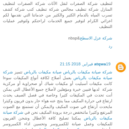
لتنظيف شركة الصفرات لنقل الأثاث شركة الصفرات لتنظيف
المنازل شركة تنظيف مجالس شركة تنظيف كنب شركة كشف
تسرب المياه بالدمام الكثير والكثير من خدماتنا التي نقدمها لكم
اعزائي الكرام لتوفير جميع الخدمات لراحتكم ولتوفير عمليات
التنظيف
شركة عزل الاسطح
&nbsp
رد
19 فبراير, 2018 21:15
atqwa
شركة صيانة مكيفات بالرياض
صيانة مكيفات بالرياض
تتميز
شركة
صيانة مكيفات بالرياض
بعمل أصلاح لكافة أنواع المكيفات سوءا
كانت مكيفات أسبليت أو مكيفات شباك أو صحراوية أو مركزية
شركة لديها فنيين خبرة ومؤهلين لأصلاح جميع الأعطال التي يمكن
أنت تحدث في المكيفات كثيرا وخاصة في فصل الصيف يحدث
ارتفاع في حرارة المكيف مما ينتج عنه هواء حار بدون فريون وكيثرا
مايحدث أرتفاع في صوت المكيف ولايمكن أن تستمتع مع الصوت
المرتفع وكثيرا ماتنخفض درجة برودة المكيف نحن في
شركة صيانة
مكيفات بالرياض
يمكننا تصليح كافة الأعطال وشحن الفريون
للمكيفات وعمل صيانة للكمبروسر وتحسين اداء الكمبروسر