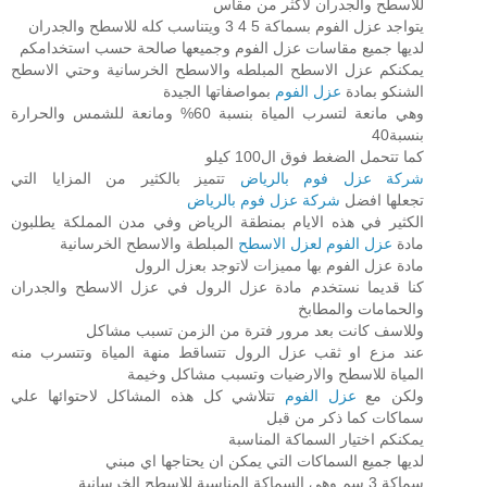
للاسطح والجدران لاكثر من مقاس
يتواجد عزل الفوم بسماكة 5 4 3 ويتناسب كله للاسطح والجدران
لديها جميع مقاسات عزل الفوم وجميعها صالحة حسب استخدامكم
يمكنكم عزل الاسطح المبلطه والاسطح الخرسانية وحتي الاسطح
الشنكو بمادة
عزل الفوم
بمواصفاتها الجيدة
وهي مانعة لتسرب المياة بنسبة 60% ومانعة للشمس والحرارة
بنسبة40
كما تتحمل الضغط فوق ال100 كيلو
شركة عزل فوم بالرياض
تتميز بالكثير من المزايا التي
تجعلها افضل
شركة عزل فوم بالرياض
الكثير في هذه الايام بمنطقة الرياض وفي مدن المملكة يطلبون
مادة
عزل الفوم لعزل الاسطح
المبلطة والاسطح الخرسانية
مادة عزل الفوم بها مميزات لاتوجد بعزل الرول
كنا قديما نستخدم مادة عزل الرول في عزل الاسطح والجدران
والحمامات والمطابخ
وللاسف كانت بعد مرور فترة من الزمن تسبب مشاكل
عند مزع او ثقب عزل الرول تتساقط منهة المياة وتتسرب منه
المياة للاسطح والارضيات وتسبب مشاكل وخيمة
ولكن مع
عزل الفوم
تتلاشي كل هذه المشاكل لاحتوائها علي
سماكات كما ذكر من قبل
يمكنكم اختيار السماكة المناسبة
لديها جميع السماكات التي يمكن ان يحتاجها اي مبني
سماكة 3 سم وهي السماكة المناسبة للاسطح الخرسانية