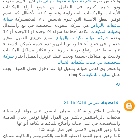
وأنخفاض صوته
شركة صيانة مكيفات بالرياض
لديها فريق مدرب
وذو خبرة كبيرة في التعامل مع جميع أنواع المكيفات
الأسبليت والمكيفات الصحراوية وتصليح كافة الأعطال كما نقدم
توفير القطع الأصلية التي تقوم بتحسين اداء المكيفشركة
صيانة
مكيفات بالرياض
هي شركة سعودية متخصصة في بيع واستبدال
و
صيانة المكيفات
بكافة أحجامها سواء 24 وحدة او 18وحدة أو 12
وحدة
شركة صيانة مكيفات بالرياض
تتميز عزيزي العميل بتوفير
خدماتها في جميع أنحاء الرياض لتلبي وتقدم خدمة لايمكن الأستغناء
عنها صيفا عند ارتفاع درجة حرارة الجو تتكاثر مشاكل المكيفات
وتحدث لها مشاكل جسمية ويجب عليك عزيزي العميل أختيار
شركة
متخصصة في صيانة مكيفات الشباك
والصحراوي لعمل صيانة وتأهيل لها عند دخول فصل الصيف يجب
عمل
تنظيف للمكيفات
&nbsp
رد
19 فبراير, 2018 21:15
atqwa
وتنظيف للفلاتر والشبكات لضمان الحصول علي هواء بارد صيانة
مكيفات بالرياضتتميز بالكثير من المزايا اولها توفير الايدي العاملة
والمتخصصة في عمل صيانة وأصلاح للمكيفات بكافة أنواعها
ثانيا توفير الفريون الاصلي الغير ضار للبيئة 403
ثالثا توفير جميع القطع الاصلية الخاصة بالكمبروسر والماكينة لضمان