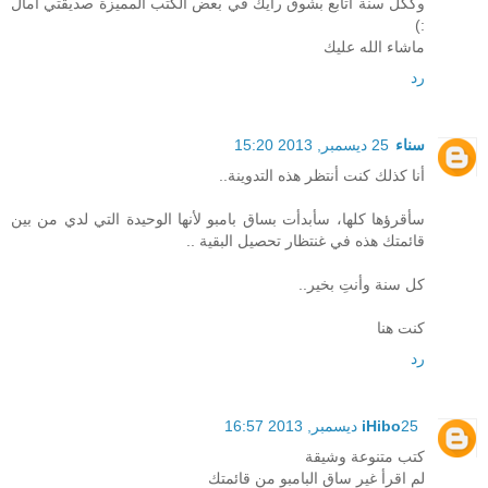
وككل سنة أتابع بشوق رأيك في بعض الكتب المميزة صديقتي امال
:)
ماشاء الله عليك
رد
سناء
25 ديسمبر, 2013 15:20
أنا كذلك كنت أنتظر هذه التدوينة..
سأقرؤها كلها، سأبدأت بساق بامبو لأنها الوحيدة التي لدي من بين
قائمتك هذه في غنتظار تحصيل البقية ..
كل سنة وأنتِ بخير..
كنت هنا
رد
25 ديسمبر, 2013 16:57
iHibo
كتب متنوعة وشيقة
لم اقرأ غير ساق البامبو من قائمتك