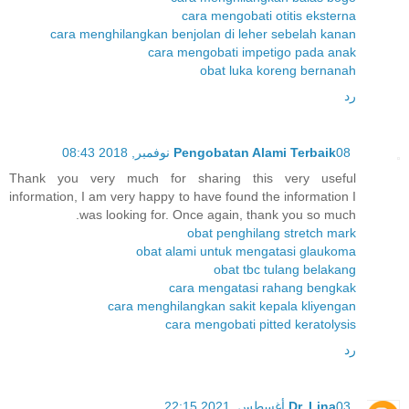
cara mengobati otitis eksterna
cara menghilangkan benjolan di leher sebelah kanan
cara mengobati impetigo pada anak
obat luka koreng bernanah
رد
08 نوفمبر, 2018 08:43
Pengobatan Alami Terbaik
Thank you very much for sharing this very useful
information, I am very happy to have found the information I
was looking for. Once again, thank you so much.
obat penghilang stretch mark
obat alami untuk mengatasi glaukoma
obat tbc tulang belakang
cara mengatasi rahang bengkak
cara menghilangkan sakit kepala kliyengan
cara mengobati pitted keratolysis
رد
03 أغسطس, 2021 22:15
Dr. Lina