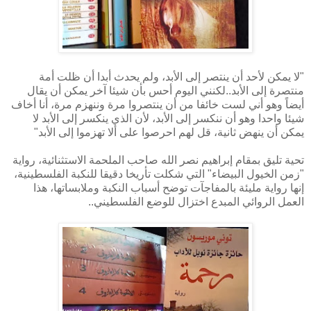
"لا يمكن لأحد أن ينتصر إلى الأبد، ولم يحدث أبدا أن ظلت أمة
منتصرة إلى الأبد..لكنني اليوم أحس بأن شيئا آخر يمكن أن يقال
أيضاً وهو أني لست خائفا من أن ينتصروا مرة وننهزم مرة، أنا أخاف
شيئا واحدا وهو أن ننكسر إلى الأبد، لأن الذي ينكسر إلى الأبد لا
يمكن أن ينهض ثانية، قل لهم احرصوا على ألا تهزموا إلى الأبد"
تحية تليق بمقام إبراهيم نصر الله صاحب الملحمة الاستثنائية، رواية
"
زمن الخيول البيضاء"
التي شكلت تأريخا دقيقا للنكبة الفلسطينية،
إنها رواية مليئة بالمفاجآت توضح أسباب النكبة وملابساتها، هذا
العمل الروائي المبدع اختزال للوضع الفلسطيني..