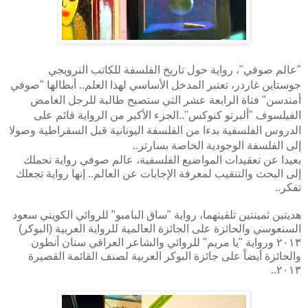
"عالم صوفي"، رواية حول تاريخ الفلسفة للكاتب النرويجي
جوستاين غاردر، تعتبر المدخل الأساسي لهذا العلم.. أبطالها "صوفي
أمندسن" فتاة الرابعة عشر التي ستصبح طالبة للرجل الغامض
الفيلسوف "ألبرتو كنوكس"..الجزء الأكبر من الرواية قائم على
الدروس الفلسفية بدءا من الفلسفة اليونانية قبل السقراطية وصولا
إلى الفلسفة الوجودية الخاصة بسارتر..
بعيدا عن تعقيدات المواضيع الفلسفية، عالم صوفي رواية تحملك
إلى البحث والتنقيب لمعرفة الإجابات عن العالم.. إنها رواية تجعلك
تفكر..
هديتين ثمينتين تلقيتهما، رواية "ساق البامبو" للروائي الكويتي سعود
السنعوسي والحائزة على الجائزة العالمية للرواية العربية (البوكر)
٢٠١٣ ورواية "يا مريم" للروائي والشاعر العراقي سنان أنطون
والحائزة أيضاً على جائزة البوكر العربية لصنف القائمة القصيرة
٢٠١٣..