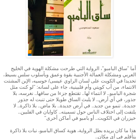
أما "ساق البامبو"، الرواية التي طرحت مشكلة الهوية في الخليج
العربي ومشكلة العمالة الأجنبية بقوة وعمق وبأسلوب سلس بسيط،
تحديدا في الكويت على لسان الراوي عيسى/ خوسيه، الإبن المشتت
الانتماء، من أب كويتي وأم فلبينية، جاء على لسانه: "لو كنت مثل
شجرة البامبو.. لا انتماء لها.. تقتطع جزءا من ساقها.. نغرسه، بلا
جذور، في أي أرض.. لا يلبث الساق طويلا حتى تنبت له جذور
جديدة.. تنمو من جديد.. في أرض جديدة.. بلا ماض.. بلا ذاكرة.. لا
يلتفت إلى اختلاف الناس حول تسميته.. كاوايان في الفلبين..
خيزران في الكويت.. أو بامبو في أماكن أخرى"
هذا ما كان يريده بطل الرواية، هوية كساق البامبو، نبات بلا ذاكرة
يتأقلم في أي مكان..