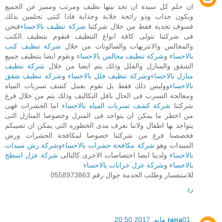
ان حلم كل سيدة ان تجد بيتها نظيف ومرتب ومميز عن الجميع
وبكون جذاب وذو رائحة خلابة وجذابة فاذا كنتى تحلمين بذلك
فسوف تجدية فقط من خلال شركتنا
شركة تنظيف بالاحساء
فنحن
فى شركتنا نتولى كافة انواع التنظيف فنقوم بتنظيف الكنب
والمجالس والانتريهات والصالونات من خلال
شركة تنظيف كنب
بالاحساء
و
شركة تنظيف مجالس بالاحساء
ونقوم ايضا بتنظيف جميع
الشقق والمنازل والفلل وذلك يتم ايضا من خلال
شركة تنظيف
منازل بالاحساء
و
شركة تنظيف فلل بالاحساء
و
شركة تنظيف شقق
بالاحساء
ووليس ذلك فقط بل نقوم بعمل كشف تسربات المياه
ومعالجة التسرب فى الحال باقل التكاليف وذلك يتم من خلال فرع
شركتنا
شركة كشف تسربات المياه بالاحساء
اما الحشرات فهى
من اخطر ما يمكن ان يتواجد فى المنزل وخصوصا المنازل التى
يتواجد بها اطفال ولاننا نعرف مدى الخطوره التى يمكن ان تصيبكم
فخصصنا فرع من شركتنا خصوصا لمكافحة الحشرات ورش
المبيدات وهو
شركة مكافحة حشرات بالاحساء
و
شركة رش مبيدات
بالاحساء
ولدينا ايضا اختصاصات الاخرى كالتالى
شركة عزل اسطح
بالاحساء
و
شركة عزل خزانات بالاحساء
للاستفسار وطلب الخدمة جوال رقم 0558973863
رد
01 مايو, 2017 20:50
rana