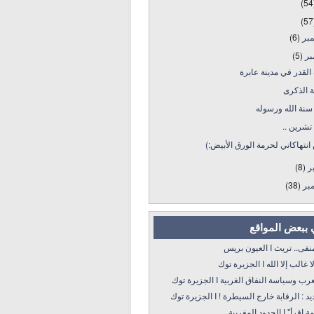
(54
(57
مبر
(6)
بر
(5)
لقدر في مدينة عابرة
 الذكرى
سنة الله ورسوله
تشرين ..
نتهاكاتي لحرمة الورق الأبيض:)
بر
(8)
بر
(38)
 ببعض المواقع
 تريث I العيون بريس
 إلا الله I الجزيرة توك
سياسة النفاق الغربية I الجزيرة توك
: الرقابة خارج السيطرة ! I الجزيرة توك
 الحدود المغربية