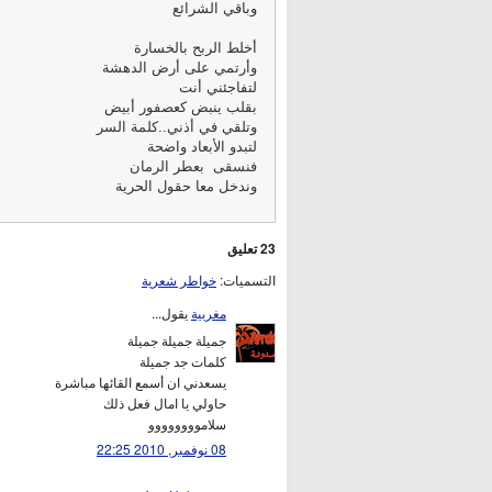
وباقي الشرائع
أخلط الربح بالخسارة
وأرتمي على أرض الدهشة
لتفاجئني أنت
بقلب ينبض كعصفور أبيض
وتلقي في أذني..كلمة السر
لتبدو الأبعاد واضحة
فنسقى بعطر الرمان
وندخل معا حقول الحرية
23 تعليق
التسميات:
خواطر شعرية
مغربية
يقول...
جميلة جميلة جميلة
كلمات جد جميلة
يسعدني ان أسمع القائها مباشرة
حاولي يا امال فعل ذلك
سلاموووووووو
08 نوفمبر, 2010 22:25