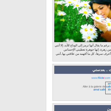
رغم ما يقال أنها ترمز إلى الوداع للأبد، إلا أنني
 من زهرة، إنها جوهرة تعطيني الإحساس
 أعرف سرها، كل ما أفهمه من علاقتي بها..أنني
 .. بعدستي
www.
flick
r
.com
Aller à la galerie de
amal salhi
ون