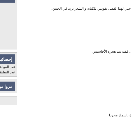
ي لهذا الفصل يقودني للكتابة و الشعر تزيد في الحنين..
، ففيه تتم هجرة الأحاسيس
إحصائيا
عدد المواض
عدد التعلي
مروا من
بك باسمك مجردا