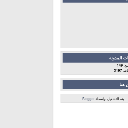
ت المدونة
يع:
149
قات:
3197
 هنا
يتم التشغيل بواسطة
Blogger
.