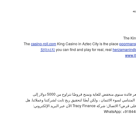
ته
The Kin
The
casino-roll.com
King Casino in Aztec City is the place
poormans
장마사지
you can find and play for real, real
herzamanindi
www.j
نقدم قروضًا للكيانات الخاصة والتجارية بسعر فائدة سنوي منخفض للغاية ونمنح قروضًا تتراوح من 5000 دولار إلى
التاريخ المتنامي لسوء الائتمان ، ولكن أيضًا لتحقيق ربح ثابت لشركتنا وعملائنا. هل
يفقدك النوم ليلاً قلقًا بشأن كيفية الحصول على قرض؟ الاتصال: شركة Tracy Finance الآن عبر البريد الإلكتروني: