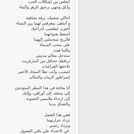
أتخلص من إشكالات الحب
وأبلل وجهي برحيق الزهر والماء
أحاكي شفتيك، برقة متناهية
و أتباهى بمعرفتي لهما بين النساء
أختزن عطشي، لذراعيك
أحتفظ بعنوانهما
فالريح ستحملني إليهما
على سحب السماء
وكلما هبت
ستدخل معالم مدينتي
ترافقك جحافل من المارغريت
تلاحقها الفراشات
لتنصب، وأنت تطأ السجاد الأحمر
إمبراطور الزمان والمكان
أنا بحاجة في هذا المطر المتوحش
إلى مدفئة، إلى أوراقي، وإليك
إلى ارتداء ملابسي الشتوية
والتصاق يدينا
ففي هذا الفصل
تزداد حرارتهما
وتزداد رغبتي ..
في الاعتداء على باقي الفصول