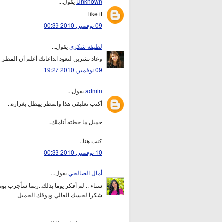
Unknown
يقول...
like it
09 نوفمبر, 2010 00:39
لطيفة شكري
يقول...
وعاد تشرين لتعود ابداعاتك أعلم أن المط
09 نوفمبر, 2010 19:27
admin
يقول...
أكتب تعليقي هذا والمطر يهطل بغزارة..
جميل ما خطته أناملك..
كنت هنا..
10 نوفمبر, 2010 00:33
أمال الصالحي
يقول...
سناء .. لم أفكر يوما بذلك..ربما سأجرب يوما 
شكرا لحسك العالي وذوقك الجميل