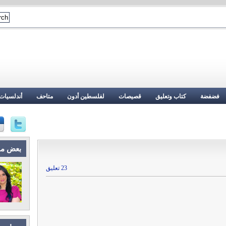
فضفضة
كتاب وتعليق
قصيصات
لفلسطين أدون
متاحف
أندلسيات
بعض م
23 تعليق