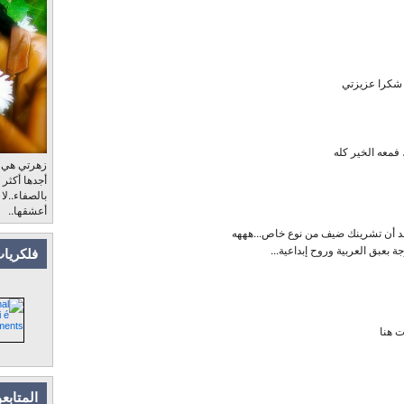
 شكرا عزيزتي
 فمعه الخير كله
زهرتي هي، ب
أجدها أكثر
بالصفاء..لا
أعشقها..
قد أن تشرينك ضيف من نوع خاص...هههه
بعبق العربية وروح إبداعية...
فلكريات
ت هنا
المتابع