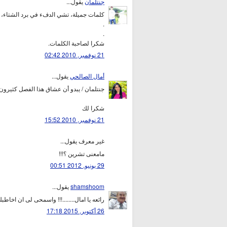
جنتلمان
يقول...
كلمات جميلة، تشي الدفء في برد الشتاء، حب
.
.
شكرا لصاحبة الكلمات.
21 نوفمبر, 2010 02:42
أمال الصالحي
يقول...
جنتلمان / يبدو أن عشاق هذا الفصل كثيرون
شكرا لك
21 نوفمبر, 2010 15:52
غير معرف يقول...
مامعنى تشرين ؟!!!
29 يونيو, 2012 00:51
shamshoom
يقول...
رائعه يا امال........!!! واسمحى لى ان اخاط
26 أكتوبر, 2015 17:18