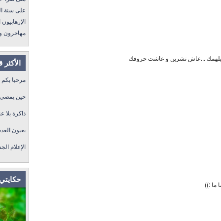
على سنة الله ورسول
الإرهابيون الجد
مهاجرون ولكن !
ر يلهمك ...عاش تشرين و عاشت حروفك
الأكثر 
مرحبا بكم
حين يمضي ا
ذاكرة بلا عن
بعيون العد
الإعلام الج
حكايتي 
ما :))