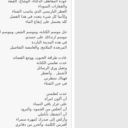
عودة المعاطف الدكناء، الوشاح، القبعة
والقفازات السوداء
العطر الباريسي الذي يناسب الشتاء
وكأنما كل شيء يتجدد في هذا الفصل
كله يغتسل على إيقاع الماء
حل موسم الكتابة، وموسم الشعر، وموسم ال
موسم ارتدائك على جسدي
في هذه المدينة الباردة
المرتعدة الملامح، والغامضة التفاصيل
عادت طرافة الجنون، ووجع القصائد
عدت تعلمني الكتابة
وتقبل ورق الرسائل
لأتجمل .. وأتعطر
فهناك تنتظرني
في جزر الشتاء
عدت لتعلمني
أن أكون امرأة
على غرار باقي النساء
أن أتخلص من الجمود، والبرود
أن أعشقك بأناملي
وأركض إلى صدرك كمهرة سمراء
أفترس الكلمة، وأتحرر من دفاتري