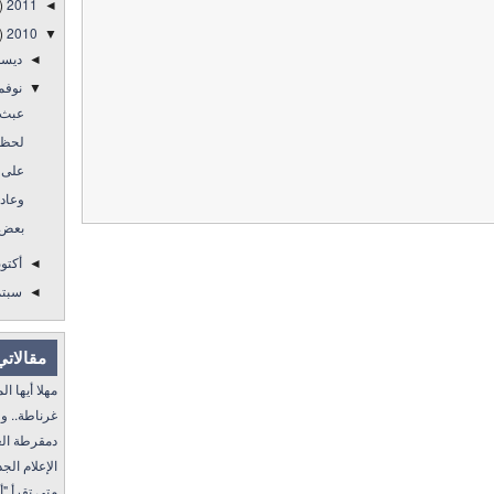
)
2011
◄
)
2010
▼
ديس
◄
نوفم
▼
عبث ا
لحظة
على 
وعاد 
بعض ا
أكتو
◄
سبتم
◄
مقالاتي
مهلا أيها المنفى..
غرناطة.. ولا غالب
دمقرطة العرب و
الإعلام الجديد 
متى تقرأ "أمة إقرأ" I