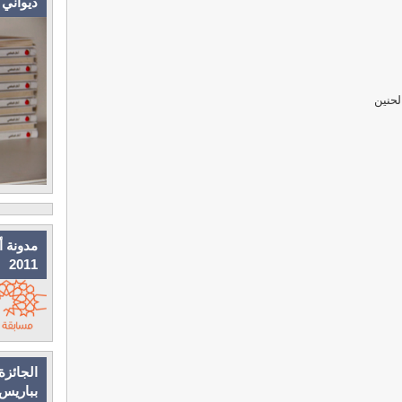
ديواني
حنين
مدونة أ
2011
الجائزة
بباريس