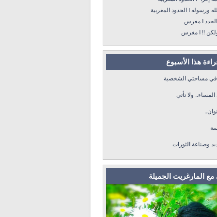
ه I الحدود المغربية
د I مغرس
! I مغرس
قراءة هذا الأسبوع
 في مساحتي الشخصية
لمساء.. ولا تأتي
وان..
سة
ديد وصناعة الثورات
مع المارغريت الجميلة