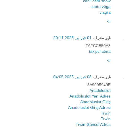
canli cam show
cobra vega
viagra
رد
غير معرف
01 فبراير, 2025 20:11
FAFCCB50A8
takipci atma
رد
غير معرف
08 فبراير, 2025 04:05
8A9095949E
Anadoluslot
Anadoluslot Yeni Adres
Anadoluslot Giriş
Anadoluslot Giriş Adresi
Trwin
Trwin
Trwin Güncel Adres