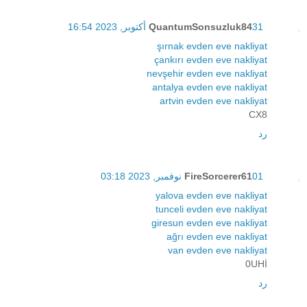
31 أكتوبر, 2023 16:54
QuantumSonsuzluk84
şırnak evden eve nakliyat
çankırı evden eve nakliyat
nevşehir evden eve nakliyat
antalya evden eve nakliyat
artvin evden eve nakliyat
CX8
رد
01 نوفمبر, 2023 03:18
FireSorcerer61
yalova evden eve nakliyat
tunceli evden eve nakliyat
giresun evden eve nakliyat
ağrı evden eve nakliyat
van evden eve nakliyat
0UHİ
رد