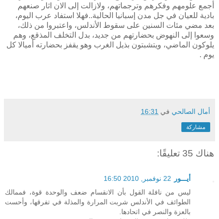
أجمع علومهم وفكرهم وترجماتهم، ولازالت إلى الان اثار صنعهم
بادية للعيان في جل مدن إسبانيا الحالية..فهلا استفاد عرب اليوم،
بعد مضي مئات السنين على سقوط الأندلس، واعتبروا من ذلك،
وسعوا إلى النهوض بحضارتهم من جديد، بدل التخلف المذقع، وهم
يلوكون الماضي، ويتشبتون بذيل الغرب وهو يقفز بحضارته أميالا كل
يوم .
أمال الصالحي
في
16:31
مشاركة
هناك 35 تعليقًا:
أيـــور
22 نوفمبر, 2010 16:50
ليس من نافلة القول بأن الانقسام ضعف والوحدة قوة، فممالك
الطوائف في الأندلس شربت المرارة والمذلة في تفرقها، وأحست
بالعزة والنصر في اتحادها.