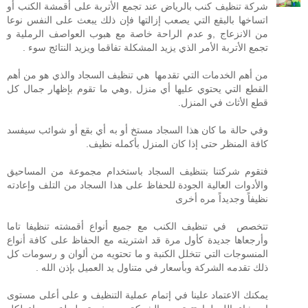
شركة تنظيف كنب بالرياض عند تجمع الأتربة على أقمشة الكنب أو
اتساخها بالبقع التي يصعب إزالتها فإن ذلك يبعث على النفس نوعا
من الانزعاج ,و عدم الراحة خاصة مع هبوب العواصف الرملية و
تجمع الأتربة الأمر الذي يزيد المشكلة تفاقما ويزيد النتائج سوء .
من أهم الخدمات التي تقدمها هي تنظيف السجاد والذي هو من أهم
القطع التي يحتوي عليها أي منزل ,وهي ما تقوم بإظهار جمال كل
قطع الأثاث في المنزل.
وفي حالة ما كان هذا السجاد مستخ أو به أي بقع أو شوائب سيفسد
كافة المنظر حتى إذا كان المنزل بأكمله نظيف.
فتقوم شركتنا بتنظيف السجاد باستخدام مجموعة من المساحيق
والأدوات العالية الجودة للحفاظ على هذا السجاد من التلف وإعادته
نظيفاً وجديداً مره أخرى
تتخصص في تنظيف الكنب مع جميع أنواع أقمشته تنظيفا تاما
وأرجعاها جديدة كأول مرة قد اشتريته مع الحفاظ على كافة أنواع
المنسوجات التي تتخلل الكنبة و ما تحتويه من ألوان و رسومات كل
ذلك تقدمه الشركة وبأسعار في متناول يد العميل بإذن الله .
يمكنك الاعتماد علينا في إتمام عملية التنظيف و على أعلى مستوى