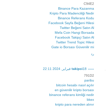
C94E2
Binance Para Kazanma
Kripto Para Madenciliği Nedir
Binance Referans Kodu
Facebook Sayfa Beğeni Hilesi
Twitter Beğeni Satın Al
Mefa Coin Hangi Borsada
Facebook Takipçi Satın Al
Twitter Trend Topic Hilesi
Gate io Borsası Güvenilir mi
رد
-----takipci
18 فبراير, 2024 22:11
791D2
paribu
bitcoin hesabı nasıl açılır
en güvenilir kripto borsası
binance referans kimliği nedir
bkex
kripto para nereden alınır