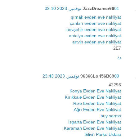
01 نوفمبر, 2023 09:10
JazzDreamer66
şırnak evden eve nakliyat
çankırı evden eve nakliyat
nevşehir evden eve nakliyat
antalya evden eve nakliyat
artvin evden eve nakliyat
2E7
رد
09 نوفمبر, 2023 23:43
96366Lori56B69
42296
Konya Evden Eve Nakliyat
Kırıkkale Evden Eve Nakliyat
Rize Evden Eve Nakliyat
Ağrı Evden Eve Nakliyat
buy sarms
Isparta Evden Eve Nakliyat
Karaman Evden Eve Nakliyat
Silivri Parke Ustası