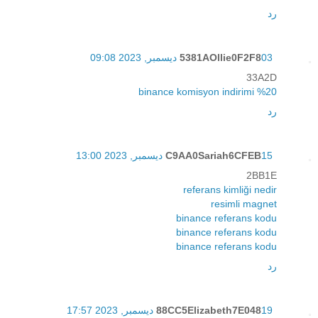
رد
03 ديسمبر, 2023 09:08
5381AOllie0F2F8
33A2D
binance komisyon indirimi %20
رد
15 ديسمبر, 2023 13:00
C9AA0Sariah6CFEB
2BB1E
referans kimliği nedir
resimli magnet
binance referans kodu
binance referans kodu
binance referans kodu
رد
19 ديسمبر, 2023 17:57
88CC5Elizabeth7E048