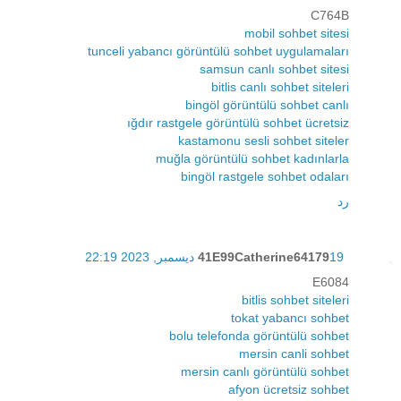
C764B
mobil sohbet sitesi
tunceli yabancı görüntülü sohbet uygulamaları
samsun canlı sohbet sitesi
bitlis canlı sohbet siteleri
bingöl görüntülü sohbet canlı
ığdır rastgele görüntülü sohbet ücretsiz
kastamonu sesli sohbet siteler
muğla görüntülü sohbet kadınlarla
bingöl rastgele sohbet odaları
رد
19 ديسمبر, 2023 22:19
41E99Catherine64179
E6084
bitlis sohbet siteleri
tokat yabancı sohbet
bolu telefonda görüntülü sohbet
mersin canli sohbet
mersin canlı görüntülü sohbet
afyon ücretsiz sohbet