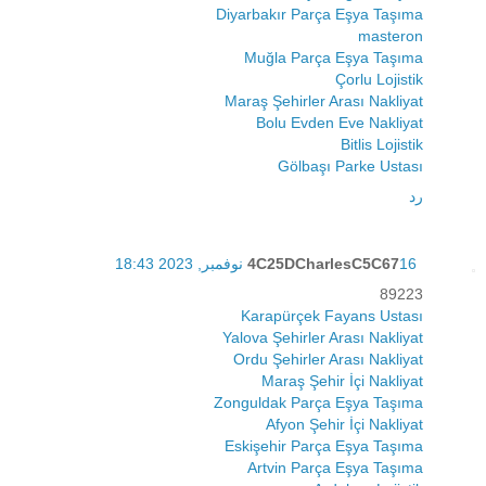
Diyarbakır Parça Eşya Taşıma
masteron
Muğla Parça Eşya Taşıma
Çorlu Lojistik
Maraş Şehirler Arası Nakliyat
Bolu Evden Eve Nakliyat
Bitlis Lojistik
Gölbaşı Parke Ustası
رد
16 نوفمبر, 2023 18:43
4C25DCharlesC5C67
89223
Karapürçek Fayans Ustası
Yalova Şehirler Arası Nakliyat
Ordu Şehirler Arası Nakliyat
Maraş Şehir İçi Nakliyat
Zonguldak Parça Eşya Taşıma
Afyon Şehir İçi Nakliyat
Eskişehir Parça Eşya Taşıma
Artvin Parça Eşya Taşıma