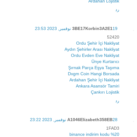
Ardahan Lojistik
رد
19 نوفمبر, 2023 23:53
3BE17Korbin3A2E1
52420
Ordu Şehir İçi Nakliyat
Aydın Şehirler Arası Nakliyat
Ordu Evden Eve Nakliyat
Ünye Kurtarıcı
Şırnak Parça Eşya Taşıma
Dxgm Coin Hangi Borsada
Ardahan Şehir İçi Nakliyat
Ankara Asansör Tamiri
Çankırı Lojistik
رد
28 نوفمبر, 2023 23:22
A1046Elizabeth358EB
1FAD3
%20 binance indirim kodu