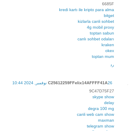
6685F
kredi kartı ile kripto para alma
bitget
kizlarla canli sohbet
4g mobil proxy
toptan sabun
canlı sohbet odaları
kraken
okex
toptan mum
رد
26 نوفمبر, 2024 10:44
C25612259FFelix14AFFFF41A
9C47D75F27
skype show
delay
degra 100 mg
canli web cam show
maxman
telegram show