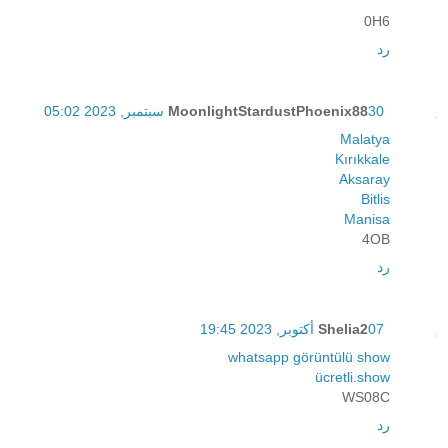
0H6
رد
30 سبتمبر, 2023 05:02
MoonlightStardustPhoenix88
Malatya
Kırıkkale
Aksaray
Bitlis
Manisa
4OB
رد
07 أكتوبر, 2023 19:45
Shelia2
whatsapp görüntülü show
ücretli.show
WS08C
رد