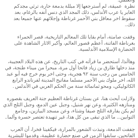
نظرة عميقة، لم أسترجعها إلا مبللة بدمعة حارة، ترثي مجدكم
الغابر يا عرب الأندلس، ذلك المجد الذي دنس أنفه بالرغام، بعد
سقوط اخر معاقل بني الأحمر غرناطة وإجلائهم عنها جميعا بعد
ذلك..
وقفت صامتة، أمام بقايا تلك المعالم التاريخية، قصر الحمراء
بغرناطة الفاتنة، أعظم قصور العالم، وأكبر الاثار الشاهدة على
الحضارة الإسلامية الأندلسية.
وهاأنذا، أستحضر ما قرأته في كتب التاريخ، عن هذه البلاد العجيبة،
منذ دخلها طارق بن زياد فاتحا أول مرة، مبحرا من ميناء طنجة، في
الخامس من رجب سنة ٩٢ هجرية، وحتى اخر يوم خرج فيه أبو عبد
الله، اخر ملوك بني الأحمر مسلما مفاتيح المدينة لفرناندو الرابع
الكاثوليكي، ومحو ثمانمائة سنة من الحكم العربي في الأندلس .
ولازلت أبحث هنا، عن بستان غرناطة العظيم جنة العريف بقصوره
ومنازهه الكثيرة، وعن نهر شنيل، وجبل عين الدمع، وجبل الثلج الذي
لم يكن يفارقه الثلج صيفا وشتاء، وعن مسجد البيازين، وجامع
التوابين... ما الذي تبقى من كل هذا، غير تنهيدة تعتصر حسرة وألما..
جففت الدمعة، ونبذت الشعور بالمرارة، فيكفينا فخرا، أن العرب
الفاتحين، سابقوا الزمن في صنع حضارة عظيمة، وقدموا للبشرية