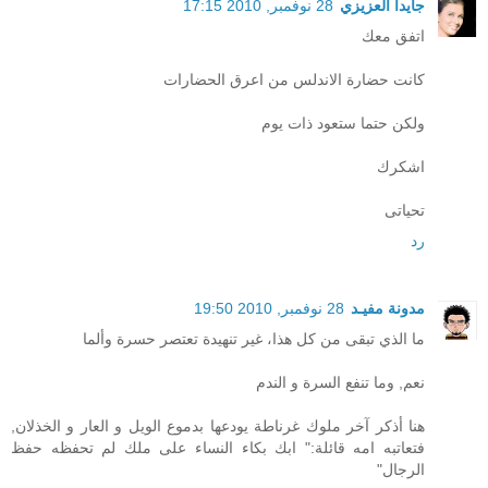
جايدا العزيزي
28 نوفمبر, 2010 17:15
اتفق معك
كانت حضارة الاندلس من اعرق الحضارات
ولكن حتما ستعود ذات يوم
اشكرك
تحياتى
رد
مدونة مفيـد
28 نوفمبر, 2010 19:50
ما الذي تبقى من كل هذا، غير تنهيدة تعتصر حسرة وألما
نعم, وما تنفع السرة و الندم
هنا أذكر آخر ملوك غرناطة يودعها بدموع الويل و العار و الخذلان,
فتعاتبه امه قائلة:" ابك بكاء النساء على ملك لم تحفظه حفظ
الرجال"