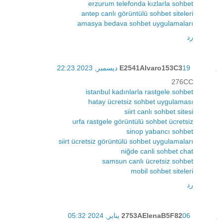
erzurum telefonda kızlarla sohbet
antep canlı görüntülü sohbet siteleri
amasya bedava sohbet uygulamaları
رد
19 ديسمبر, 2023 22:23
E2541Alvaro153C3
276CC
istanbul kadınlarla rastgele sohbet
hatay ücretsiz sohbet uygulaması
siirt canlı sohbet sitesi
urfa rastgele görüntülü sohbet ücretsiz
sinop yabancı sohbet
siirt ücretsiz görüntülü sohbet uygulamaları
niğde canli sohbet chat
samsun canlı ücretsiz sohbet
mobil sohbet siteleri
رد
06 يناير, 2024 05:32
2753AElenaB5F82