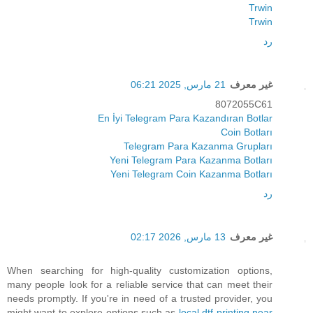
Trwin
Trwin
رد
غير معرف
21 مارس, 2025 06:21
8072055C61
En İyi Telegram Para Kazandıran Botlar
Coin Botları
Telegram Para Kazanma Grupları
Yeni Telegram Para Kazanma Botları
Yeni Telegram Coin Kazanma Botları
رد
غير معرف
13 مارس, 2026 02:17
When searching for high-quality customization options,
many people look for a reliable service that can meet their
needs promptly. If you're in need of a trusted provider, you
might want to explore options such as
local dtf printing near