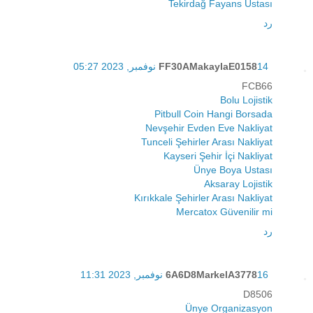
Tekirdağ Fayans Ustası
رد
14 نوفمبر, 2023 05:27
FF30AMakaylaE0158
FCB66
Bolu Lojistik
Pitbull Coin Hangi Borsada
Nevşehir Evden Eve Nakliyat
Tunceli Şehirler Arası Nakliyat
Kayseri Şehir İçi Nakliyat
Ünye Boya Ustası
Aksaray Lojistik
Kırıkkale Şehirler Arası Nakliyat
Mercatox Güvenilir mi
رد
16 نوفمبر, 2023 11:31
6A6D8MarkelA3778
D8506
Ünye Organizasyon