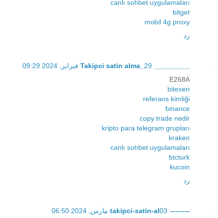
canlı sohbet uygulamaları
bitget
mobil 4g proxy
رد
_________Takipci satin alma_
29 فبراير, 2024 09:29
E268A
bitexen
referans kimliği
binance
copy trade nedir
kripto para telegram grupları
kraken
canlı sohbet uygulamaları
btcturk
kucoin
رد
--------takipci-satin-al
03 مارس, 2024 06:50