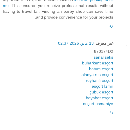
me
. This ensures you receive professional results without
having to travel far. Finding a nearby shop can save time
and provide convenience for your projects.
رد
غير معرف
13 مايو, 2026 02:37
870174D2
sanal seks
buharkent esçort
batum esçort
alanya rus esçort
reyhanlı esçort
esçort İzmir
çubuk esçort
boyabat esçort
esçort osmaniye
رد