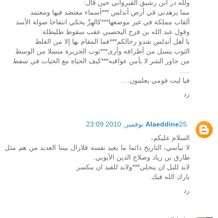
ولله در ابن رشيق القيرواني حين قال:
مما يزهدني في أرض أندلس ***أسماء معتضد فيها ومعتمد
ألقاب مملكة في غير موضعها***كالهِرِّ يحكي انتفاخا صولة الأسد
وقول عبد الله بن فرج اليحصبي عقب سقوط طليطلة:
يا أهل أندلس شدو رحالكم***فما المقام بها إلا من الغلط
الثوب ينسل من أطرافه وأرى***ثوب الجزيرة منسلا من الوسط
من جاور الشر لا يأمن عواقبه***كيف الحياة مع الحيات في سفط
.....
فيا ليت قومي يعلمون....
رد
25 نوفمبر, 2010 23:09
Alaeddine
السلام عليكم،
لا تيأسي، التاريخ دائما ما يعيد نفسه فلازال بيننا العديد من هم مثل
طارق بن زياد وصلاح الدين الأيوبي.
لابد لليل ان ينجلي***ولابد للقيد ان ينكسر
بارك الله فيك.
رد