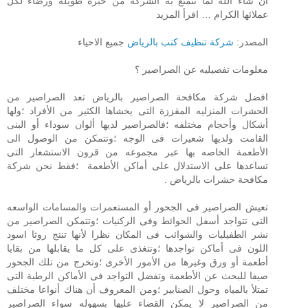
ان شاء الله لما تتمتع به الشركة من خبرة طويلة ورضاء لكل
عملائها الكرام … اقرأ المزيد
المصدر:
شركة تنظيف كنب بالرياض
جميع الاحياء
معلومات تفصيليه عن الصراصير ؟
افضل شركة مكافحة الصراصير بالرياض تعد الصراصير من
الحشرات المنزليه المقززة التى يخشاها الكثير من الأفراد ؛ولها
أشكال وأحجام مختلفه ؛فالصراصير لديها ألوان سوداء أو البنى
القامت ولديها شعيرات فى الوجه ؛وتتمكن من الوصول الى
الأطعمة الخاصه بها عبر مجموعه من قرون الاستشعار التى
تساعدها على الاستدلال على أماكن الأطعمة ؛فقط نحن شركة
مكافحة حشرات بالرياض .
تعيش الصراصير فى الجحور أو المستعمرات والمسامات الواسعه
التى تتواجد أسفل الحوائط وفى الركنيات ؛وتتمكن الصراصير من
نشر الطفيليات والشوائب فى المكان نظرا لأنها تنتج روثا اسود
اللون فى أماكن تواجدها ؛وتتغذى على كل ما يقابلها من بقايا
أطعمة أو ورق وغيرها من الأمور الأخرى ؛وتخرج من تلك الجحور
صيفا للبحث عن الأطعمة وتفضل التواجد فى الأماكن الرطبة التى
تمتلأ بالمياه وحول الصنابير ؛ومن المعروف أن هناك أنواعا مختلف
من الصراصير لا يمكن القضاء عليها بسهوله سواء الصراصير