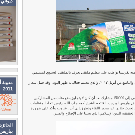
ديواني
امية بفرنسا يواظب على تنظيم ملتقى يعرف بالملتقى السنوي لمسلمي
مدونة أ
نظم الملتقى هذا العام في الفترة ما بين السادس والتاسع من أبريل ٢٠١٢، والذي تختتم فعالياته ظهر اليوم، وقد حمل شعار
2011
هذا الملتقى الذي وصل عدد مشاركيه العام الماضي إلى 150000 مشارك بعد أن كان لا يتجاوز بضع مئات من المشاركين
بله قصر المعارض بباريس لوبرجيه، افتتحه الشيخ أحمد جاب الله، رئيس اتحاد المنظمات
 تحدث خلالها عن محور اللقاء وتطرق إلى أبرز عناوينه وأكد على ضرورة
حقيقية للدين الإسلامي الذي يحثنا على الإصلاح والصبر.
الجائزة
بباريس