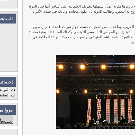
زويرها مثرية أيضاً، استهلها بتعريف العلمانية على أساس أنها حياد الدولة
يروج له البعض، وطالب الدولة بأن تكون محايدة وعادلة في حماية الأفراد
المتابع
ع العربي، وما قدمنه من تضحيات جسام لأجل ثورات ناجحة، على رأسهن
، نائبة رئيس المجلس التأسيسي التونسي وكذلك المناضلة اليمنية صاحبة
يث الثورة الشيخ راشد الغنوشي، رئيس حزب حركة النهضة الحاكمة في
ين .
إحصائيا
عدد المواض
عدد التعلي
مروا من