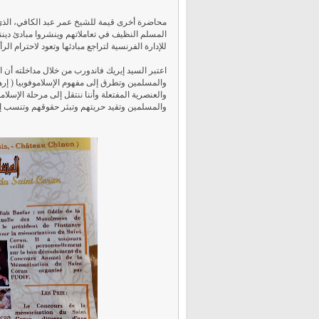
محاضرة أخرى قيمة للشيخ عمر عبد الكافي، الذي 
المسلم النظيف في تعاملاتهم وينشروا مبادئ ديننا
للإدارة الفرنسية لتراجع مبادئها وتعود لاحترام الرأ
اعتبر السيد إيريك فاندورب من خلال مداخلته أن 
والعنصرية المفتعلة وأننا ننتقل إلى مرحلة الإسلا
والمسلمين وتقيد حريتهم وتبثر حقوقهم وتنسب إل