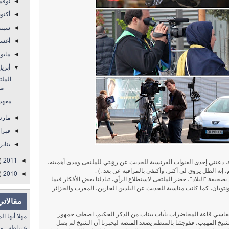
نوفم
◄
أكتو
◄
سبتم
◄
أغس
◄
مايو
◄
أبري
▼
من
معهد 
مار
◄
فبرا
◄
يناير
◄
)
2011
◄
، دعتني
إحدى القنوات الفرنسية للحديث عن رؤيتي للملتقى ومدى أهميته،
إنه الظل يروق لي أكثر، وأكتفي بالمراقبة عن بعد :) .
)
2010
◄
صحيفة "البلاد"، حضر الملتقى لاستطلاع الرأي، تبادلنا بعض الأفكار فيما
نتوبان، كما كانت مناسبة للحديث عن البلدين الجارين، المغرب والجزائر
مقالاتي
لعفاسي قاعة المحاضرات بآيات بينات من الذكر الحكيم، اصطف جمهور
مهلا أيها المنفى..
 المهيب، ففوجئنا بالمنظم يصعد المنصة ليخبرنا أن الشيخ لم يصل
غرناطة.. ولا غالب