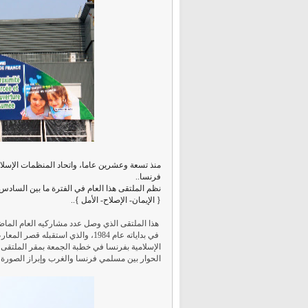
منذ تسعة وعشرين عاما، واتحاد المنظمات الإسل
فرنسا..
{ الإيمان- الإصلاح- الأمل }..
في بداياته عام 1984، والذي استق
الإسلامية بفرنسا في خطبة الجمعة بمقر الملتقى،
الحوار بين مسلمي فرنسا والغرب وإبراز الصورة ال