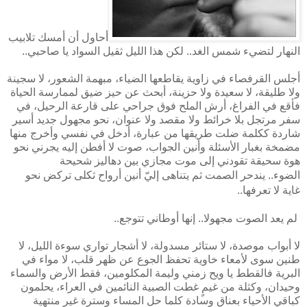
أحاول أن أمسك تلابيب
النهار لتضيء شمس الغد.. لكن هذا الليل ثقيل السواد يا صاحبي..
أجلس القرفصاء في زاوية يقاطعها الضياء، مبهمة الشعور، لا سجينة
ولا طليقة، لا سعيدة ولا حزينة، أبحث عن حيز ضيق لممارسة الحياة
فأقع في الفراغ، أرش الملح فوق جراحي على قارعة الرحيل، في
سفر مرتجل بلا خرائط ولا مقصد ولا عنوان، نحو مجهول جديد أسير
شاردة ككلمة ضلت طريقها من عبارة، أدخل في نفسي وأخرج منها
مضمخة بغبار الأسئلة وأنين الجواب، صوت لا أفطن إليه يجرني نحو
هوة سحيقة تقودني إلى موت مجازي بين دهاليز شحيحة
الضوء..
يندحر الصمت ثم يتناهى إليّ أنين أرواح ثكلى تركض نحو
غاية لا تعرفها..
لم يعد الصوت مجهولا.. إنها أوطاني تتوجع..
لا أبواب موصدة، لا ستائر مسدولة، لا أشجار تواري سوءة الليل، لا
طنين سوى لأمعاء خاوية تحفظ الجوع عن ظهر قلب، لا مواء في
البرية فالقطط يا ويح زمني وليمة المكلومين، فقط الأرض والسماء
وحيدان، وكثلة من غيمٍ غطت الصبية النائمين في العراء، يحلمون
كباقي الأحياء بعناق وسادة كلما حل المساء وسترة غير منتهية