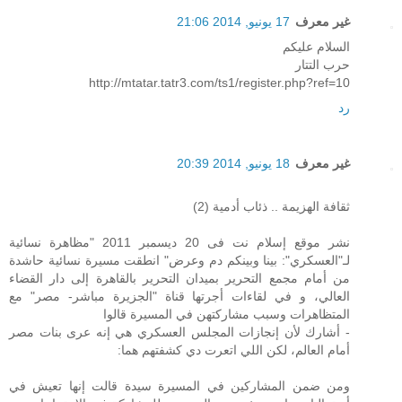
غير معرف
17 يونيو, 2014 21:06
السلام عليكم
حرب التتار
http://mtatar.tatr3.com/ts1/register.php?ref=10
رد
غير معرف
18 يونيو, 2014 20:39
ثقافة الهزيمة .. ذئاب أدمية (2)
نشر موقع إسلام نت فى 20 ديسمبر 2011 "مظاهرة نسائية
لـ"العسكري": بينا وبينكم دم وعرض" انطقت مسيرة نسائية حاشدة
من أمام مجمع التحرير بميدان التحرير بالقاهرة إلى دار القضاء
العالي، و في لقاءات أجرتها قناة "الجزيرة مباشر- مصر" مع
المتظاهرات وسبب مشاركتهن في المسيرة قالوا
- أشارك لأن إنجازات المجلس العسكري هي إنه عرى بنات مصر
أمام العالم، لكن اللي اتعرت دي كشفتهم هما:
ومن ضمن المشاركين في المسيرة سيدة قالت إنها تعيش في