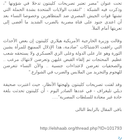
تحت عنوان "مصر تعتبر تصريحات كلينتون تدخلا في شؤونها "،
وذكرت فيه الشبكة : "انتقدت الولايات المتحدة بشدة الحملة التي
تشنها قوات الجيش المصري ضد المتظاهرين وخصوصا النساء بعد
أن اعتدى جنود على فتاة مصرية بالضرب الشديد ما أفضى إلى
تعريتها أمام الملأ.
وقالت وزيرة الخارجية الأمريكية هيلاري كلينتون إن بعض الأحداث
التي رافقت الاشتباكات "صادمة، هذا الإذلال الممنهج للمرأة يشين
الثورة وهو عار على الدولة وعلى الزي العسكري ولا يستحقه شعب
عظيم. المحتجات تم إلقاء القبض عليهن وتعرضن لانتهاك مرعب ..
والصحفيات تعرضن لاعتداءات جنسية .. والآن النساء تتعرضن
للهجوم والتجريد من الملابس والضرب في الشوارع."
وقد لفتت تصريحات كلينتون ولهجتها الأنظار، حيث اعتبرت صحيفة
ديلي تليغراف - في عددها الصادر اليوم - أن كلينتون تحدثت بلغة
حادة غير معتادة للسلطات المصرية".....
باقى المقال بالرابط التالى
http://elshaab.org/thread.php?ID=101793
رد