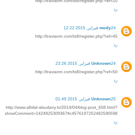
http://travianm.com/ts8/register.php?ref=10
رد
24 فبراير, 2015 12:22
mody
http://travianm.com/ts8/register.php?ref=45
رد
24 فبراير, 2015 23:26
Unknown
http://travianm.com/ts8/register.php?ref=50
رد
25 فبراير, 2015 01:49
Unknown
http://www.alhilal-alsudany.tv/2014/04/blog-post_658.html?
showComment=1424825309367#c4576197252482590598
رد