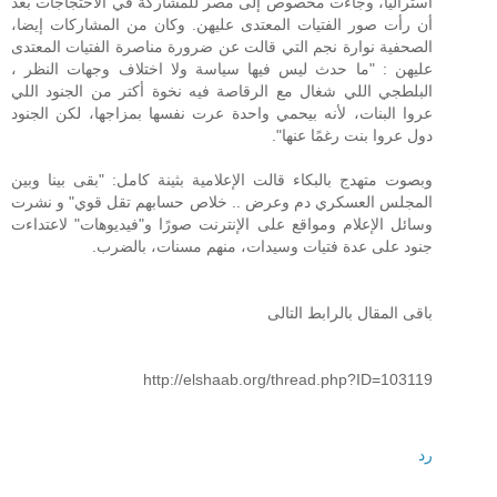
أستراليا، وجاءت مخصوص إلى مصر للمشاركة في الاحتجاجات بعد
أن رأت صور الفتيات المعتدى عليهن. وكان من المشاركات إيضا،
الصحفية نوارة نجم التي قالت عن ضرورة مناصرة الفتيات المعتدى
عليهن : "ما حدث ليس فيها سياسة ولا اختلاف وجهات النظر ،
البلطجي اللي شغال مع الرقاصة فيه نخوة أكتر من الجنود اللي
عروا البنات، لأنه بيحمي واحدة عرت نفسها بمزاجها، لكن الجنود
دول عروا بنت رغمًا عنها".
وبصوت متهدج بالبكاء قالت الإعلامية بثينة كامل: "بقى بينا وبين
المجلس العسكري دم وعرض .. خلاص حسابهم تقل قوي" و نشرت
وسائل الإعلام ومواقع على الإنترنت صورًا و"فيديوهات" لاعتداءت
جنود على عدة فتيات وسيدات، منهم مسنات، بالضرب.
باقى المقال بالرابط التالى
http://elshaab.org/thread.php?ID=103119
رد