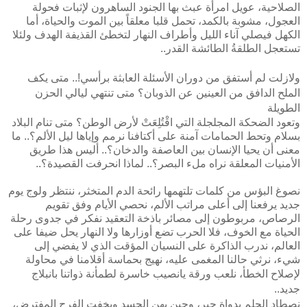
الصلاحية، عويل امرأة عبث بها الجنود الساهرون لإثبات فحولة
العجول، مشوبة بالكمد، تحمل قلبا معلقاً بين الموت والحياة، أما
الكهل فيصلي آناء الليل وأطراف النهار لتخطئ القذيفة الهدف ولئلا
تستعجل الطلقةُ الطائشة القدر..
ولازلت لم أستفق من دوران الأسئلة العابثة برأسي!.. متى يكف
الملح الدافق من العينين عن الذوبان؟ متى تنتهي ليالي الحزن
الطويلة
وتعود الضحكة المجلجلة التي اقْتُلِعَتْ لأرض الوطن؟ متى تنام البلاد
بسلام وتحط الحمامات آمنة على أكتافنا نرمم وإياها ليل الألم؟.. ما
معنى أن يحيا الإنسان بين العاصفة والدخان؟.. أليس هذا طريق
الأمنيات المعلقة نراه ملء البصر؟.. لماذا انحرفت القصيدة؟..
نصوغ البؤس من كلمات تلتهمها رائحة الدم المتخثر، ننتظر ولوج يوم
جديد يرفعنا إلى أعلى مراتب الألم، نحصي الأيام وفق تقويم
الرصاص، مربوطون إلى مصائر باذخة التعقيد نفكر في جدوى رحلة
الحياة مع الخوف، فلا الحرب تضع أوزارها ولا النهار يحل ضيفا على
العالم، ندرب الذاكرة على النسيان المؤقت الذي لا يفضي إلى
شيء، نرثي حالنا المغمى عليه، نهيج بحماسة أقلامنا في محاولة
لإصلاح الخطأ، نلعب ورقة يانصيب خاسرة لطمأنة ذواتنا
بانبلاج
جديد..
نصطاد الحلم بدواة حبر، وحين يهن الجسد ويخفت الفرح المفترض،