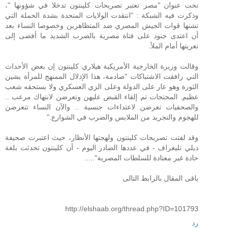
تحت عنوان "مصر تعتبر تصريحات كلينتون تدخلا في شؤونها "،
وذكرت فيه الشبكة : "انتقدت الولايات المتحدة بشدة الحملة التي
تشنها قوات الجيش المصري ضد المتظاهرين وخصوصا النساء بعد
أن اعتدى جنود على فتاة مصرية بالضرب الشديد ما أفضى إلى
تعريتها أمام الملأ.
وقالت وزيرة الخارجية الأمريكية هيلاري كلينتون إن بعض الأحداث
التي رافقت الاشتباكات "صادمة، هذا الإذلال الممنهج للمرأة يشين
الثورة وهو عار على الدولة وعلى الزي العسكري ولا يستحقه شعب
عظيم. المحتجات تم إلقاء القبض عليهن وتعرضن لانتهاك مرعب ..
والصحفيات تعرضن لاعتداءات جنسية .. والآن النساء تتعرضن
للهجوم والتجريد من الملابس والضرب في الشوارع."
وقد لفتت تصريحات كلينتون ولهجتها الأنظار، حيث اعتبرت صحيفة
ديلي تليغراف - في عددها الصادر اليوم - أن كلينتون تحدثت بلغة
حادة غير معتادة للسلطات المصرية".....
باقى المقال بالرابط التالى
http://elshaab.org/thread.php?ID=101793
رد