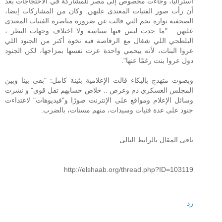
أستراليا، وجاءت مخصوص إلى مصر للمشاركة في الاحتجاجات بعد
أن رأت صور الفتيات المعتدى عليهن. وكان من المشاركات إيضا،
الصحفية نوارة نجم التي قالت عن ضرورة مناصرة الفتيات المعتدى
عليهن : "ما حدث ليس فيها سياسة ولا اختلاف وجهات النظر ،
البلطجي اللي شغال مع الرقاصة فيه نخوة أكتر من الجنود اللي
عروا البنات، لأنه بيحمي واحدة عرت نفسها بمزاجها، لكن الجنود
دول عروا بنت رغمًا عنها".
وبصوت متهدج بالبكاء قالت الإعلامية بثينة كامل: "بقى بينا وبين
المجلس العسكري دم وعرض .. خلاص حسابهم تقل قوي" و نشرت
وسائل الإعلام ومواقع على الإنترنت صورًا و"فيديوهات" لاعتداءت
جنود على عدة فتيات وسيدات، منهم مسنات، بالضرب.
باقى المقال بالرابط التالى
http://elshaab.org/thread.php?ID=103119
رد