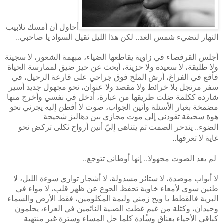
أحاول أن أمسك تلابيب
النهار لتضيء شمس الغد.. لكن هذا الليل ثقيل السواد يا صاحبي..
أجلس القرفصاء في زاوية يقاطعها الضياء، مبهمة الشعور، لا سجينة
ولا طليقة، لا سعيدة ولا حزينة، أبحث عن حيز ضيق لممارسة الحياة
فأقع في الفراغ، أرش الملح فوق جراحي على قارعة الرحيل، في
سفر مرتجل بلا خرائط ولا مقصد ولا عنوان، نحو مجهول جديد أسير
شاردة ككلمة ضلت طريقها من عبارة، أدخل في نفسي وأخرج منها
مضمخة بغبار الأسئلة وأنين الجواب، صوت لا أفطن إليه يجرني نحو
هوة سحيقة تقودني إلى موت مجازي بين دهاليز شحيحة
الضوء..
يندحر الصمت ثم يتناهى إليّ أنين أرواح ثكلى تركض نحو
غاية لا تعرفها..
لم يعد الصوت مجهولا.. إنها أوطاني تتوجع..
لا أبواب موصدة، لا ستائر مسدولة، لا أشجار تواري سوءة الليل، لا
طنين سوى لأمعاء خاوية تحفظ الجوع عن ظهر قلب، لا مواء في
البرية فالقطط يا ويح زمني وليمة المكلومين، فقط الأرض والسماء
وحيدان، وكثلة من غيمٍ غطت الصبية النائمين في العراء، يحلمون
كباقي الأحياء بعناق وسادة كلما حل المساء وسترة غير منتهية