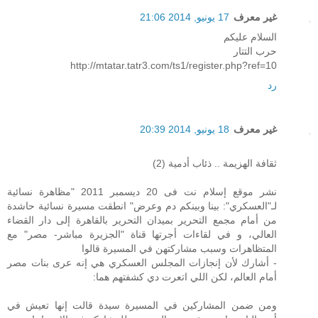
غير معرف
17 يونيو, 2014 21:06
السلام عليكم
حرب التتار
http://mtatar.tatr3.com/ts1/register.php?ref=10
رد
غير معرف
18 يونيو, 2014 20:39
ثقافة الهزيمة .. ذئاب أدمية (2)
نشر موقع إسلام نت فى 20 ديسمبر 2011 "مظاهرة نسائية
لـ"العسكري": بينا وبينكم دم وعرض" انطقت مسيرة نسائية حاشدة
من أمام مجمع التحرير بميدان التحرير بالقاهرة إلى دار القضاء
العالي، و في لقاءات أجرتها قناة "الجزيرة مباشر- مصر" مع
المتظاهرات وسبب مشاركتهن في المسيرة قالوا
- أشارك لأن إنجازات المجلس العسكري هي إنه عرى بنات مصر
أمام العالم، لكن اللي اتعرت دي كشفتهم هما:
ومن ضمن المشاركين في المسيرة سيدة قالت إنها تعيش في