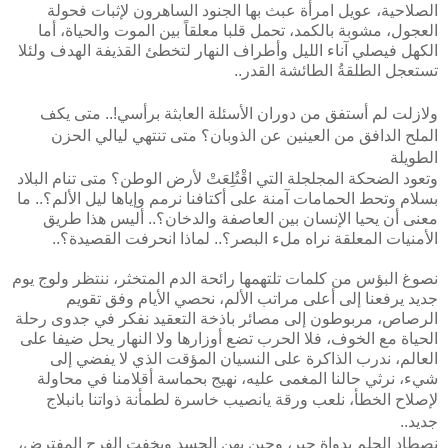
الصلاحية، عويل امرأة عبث بها الجنود الساهرون لإثبات فحولة
العجول، مشوبة بالكمد، تحمل قلبا معلقاً بين الموت والحياة، أما
الكهل فيصلي آناء الليل وأطراف النهار لتخطئ القذيفة الهدف ولئلا
تستعجل الطلقةُ الطائشة القدر..
ولازلت لم أستفق من دوران الأسئلة العابثة برأسي!.. متى يكف
الملح الدافق من العينين عن الذوبان؟ متى تنتهي ليالي الحزن
الطويلة
وتعود الضحكة المجلجلة التي اقْتُلِعَتْ لأرض الوطن؟ متى تنام البلاد
بسلام وتحط الحمامات آمنة على أكتافنا نرمم وإياها ليل الألم؟.. ما
معنى أن يحيا الإنسان بين العاصفة والدخان؟.. أليس هذا طريق
الأمنيات المعلقة نراه ملء البصر؟.. لماذا انحرفت القصيدة؟..
نصوغ البؤس من كلمات تلتهمها رائحة الدم المتخثر، ننتظر ولوج يوم
جديد يرفعنا إلى أعلى مراتب الألم، نحصي الأيام وفق تقويم
الرصاص، مربوطون إلى مصائر باذخة التعقيد نفكر في جدوى رحلة
الحياة مع الخوف، فلا الحرب تضع أوزارها ولا النهار يحل ضيفا على
العالم، ندرب الذاكرة على النسيان المؤقت الذي لا يفضي إلى
شيء، نرثي حالنا المغمى عليه، نهيج بحماسة أقلامنا في محاولة
لإصلاح الخطأ، نلعب ورقة يانصيب خاسرة لطمأنة ذواتنا
بانبلاج
جديد..
نصطاد الحلم بدواة حبر، وحين يهن الجسد ويخفت الفرح المفترض،