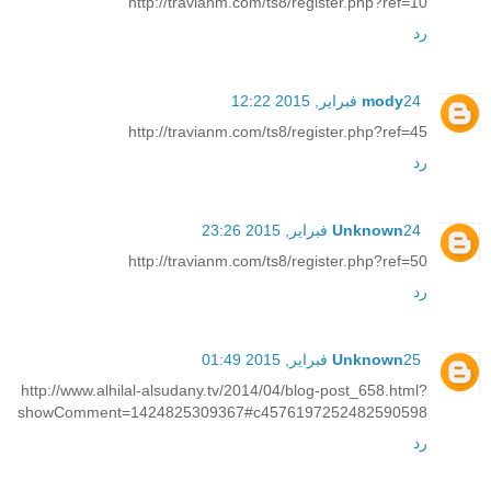
http://travianm.com/ts8/register.php?ref=10
رد
24 فبراير, 2015 12:22
mody
http://travianm.com/ts8/register.php?ref=45
رد
24 فبراير, 2015 23:26
Unknown
http://travianm.com/ts8/register.php?ref=50
رد
25 فبراير, 2015 01:49
Unknown
http://www.alhilal-alsudany.tv/2014/04/blog-post_658.html?
showComment=1424825309367#c4576197252482590598
رد