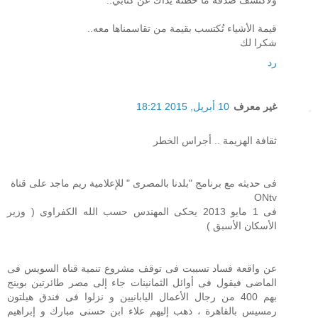
ولأكتشف صدفة ما خطته يداك عن كتابي..
قيمة الأشياء تُكتسب بقيمة من تقاسمناها معه..
شكرا لك
رد
غير معرف
10 أبريل, 2015 18:21
ثقافة الهزيمة .. أجراس الخطر
فى حديثه مع برنامج "بلدنا بالمصرى " للإعلامية ريم ماجد على قناة
ONtv
فى 1 مايو 2013 يحكى المهندس حسب الله الكفراوى ( وزير
الأسكان الأسبق )
عن واقعة فساد تسببت فى توقف مشروع تنمية قناة السويس فى
الماضى فيقول فى أوائل الثمانينات جاء إلى مصر طائرتين بوينج
بهم 400 من رجال الأعمال اليابانيين و نزلوا فى فندق هيلتون
رمسيس بالقاهرة ، ذهب إليهم علاء ابن حسنى مبارك و إبراهيم