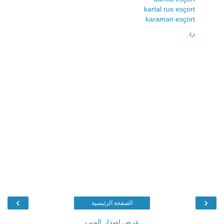
kartal rus esçort
karaman esçort
رد
›
‹
الصفحة الرئيسية
عرض إصدار الويب