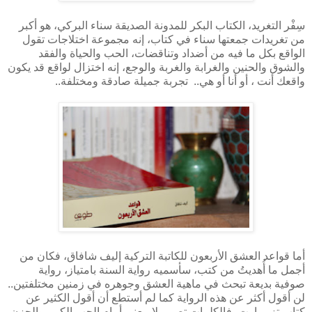
سِفْر التغريد، الكتاب البكر للمدونة الصديقة سناء البركي، هو أكبر
من تغريدات جمعتها سناء في كتاب، إنه مجموعة اختلاجات تقول
الواقع بكل ما فيه من أضداد وتناقضات، الحب والحياة والفقد
والشوق والحنين والغرابة والغربة والوجع، إنه اختزال لواقع قد يكون
واقعك أنت ، أو أنا أو هي.. تجربة جميلة صادقة ومختلفة..
أما قواعد العشق الأربعون للكاتبة التركية إليف شافاق، فكان من
أجمل ما أُهديتُ من كتب، سأسميه رواية السنة بامتياز، رواية
صوفية بديعة تبحث في ماهية العشق وجوهره في زمنين مختلفتين..
لن أقول أكثر عن هذه الرواية كما لم أستطع أن أقول الكثير عن
كتاب تزممارت، فالكلمات تصير بلا معنى أمام الحب الكبير والحزن