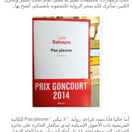
الكبير، سأترك لكم سحر الرواية تكتشفونه بأنفسكم، أنصح بها..
أما حاليا فأنا بصدد قراءة رواية " لا تبكي " Pas pleurer للكاتبة
الفرنسية ذات الأصول الإسبانية ليدي سالفار الحائزة على جائزة
الغونكور المرموقة لعام ٢٠١٤ ، أوافيكم برأيي فيها العام المقبل..