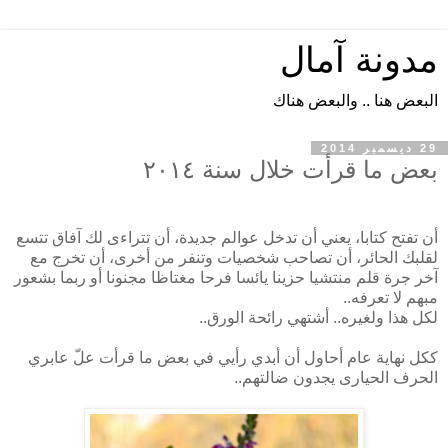
مدونة آمال
البعض هنا .. والبعض هناك
29 ديسمبر 2014
بعض ما قرأت خلال سنة ٢٠١٤
أن تفتح كتابا، يعني أن تدخل عوالم جديدة، أن تتراءى لك آفاق تتسع
لقلبك الحائر، أن تصاحب شخصيات وتنفر من أخرى، أن تخرج مع
آخر جرة قلم منتشيا حزينا يائسا فرحا مغتاظا مجنونا أو ربما بشعور
مبهم لا تعرفه..
لكل هذا ولغيره.. أشتهي رائحة الورق..
ككل نهاية عام أحاول أن أبدي رأيي في بعض ما قرأت علّ عابري
الحرف الحيارى يجدون ضالتهم..