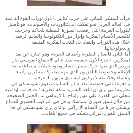
قرأت للمفكر اللبناني علي حرب كتابين، الأول ثورات القوة الناعمة
في العالم العربي نحو تفكيك الديكتاتوريات والأصوليات، هو تأصيل
للثورات العربية التي رفضت الصورة النمطية للحاكم وخرجت
لتكسير الأصنام الفكرية وإبراز دور التكنولوجيا والعالم الرقمي
خلال هذه الثورات وانتقاد حاد للنخب الفكرية المثقفة
وإيديولوجياتها..
أما الثاني فأصنام النظرية وأطياف الحرية، وهو عبارة عن نقد
لمفكريْن، الجزء الأول خصصه لنقد عالم الاجتماع الفرنسي بيار
بورديو الذي يقود حركة يسار اليسار ويقود حملات متصاعدة ضد
الإعلام وخصوصا التلفزيون الذي يتهمه بفبركة مفكرين وأدباء
وعلماء وفلاسفة لا يرقون لمستوى مهنهم المعرفية..
والجزء الثاني خصصه لنقد عالم اللسانيات نعوم تشومسكي في
نظريته التي ترى أن اللغة البشرية ملكة فطرية ذات جوانب إبداعية
تتجلى في القدرة على فهم وإنتاج ما لا يتناهى من الجمل الصحيحة
من خلال نسق صوري متماسك يدخل في التركيب العضوي للدماغ
ويشكل جزءا من النظام الإدراكي، والذي يرى تشومسكي أن هذا
النسق اللغوي الوراثي يتحكم في جميع اللغات..