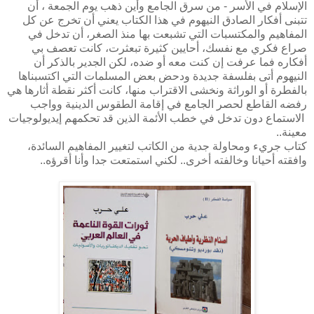
الإسلام في الأسر - من سرق الجامع وأين ذهب يوم الجمعة ، أن
تتبنى أفكار الصادق النيهوم في هذا الكتاب يعني أن تخرج عن كل
المفاهيم والمكتسبات التي تشبعت بها منذ الصغر، أن تدخل في
صراع فكري مع نفسك، أحايين كثيرة تبعثرت، كانت تعصف بي
أفكاره فما عرفت إن كنت معه أو ضده، لكن الجدير بالذكر أن
النيهوم أتى بفلسفة جديدة ودحض بعض المسلمات التي اكتسبناها
بالفطرة أو الوراثة ونخشى الاقتراب منها، كانت أكثر نقطة أثارها هي
رفضه القاطع لحصر الجامع في إقامة الطقوس الدينية وواجب
الاستماع دون تدخل في خطب الأئمة الذين قد تحكمهم إيديولوجيات
معينة..
كتاب جريء ومحاولة جدية من الكاتب لتغيير المفاهيم السائدة،
وافقته أحيانا وخالفته أخرى.. لكني استمتعت جدا وأنا أقرؤه..