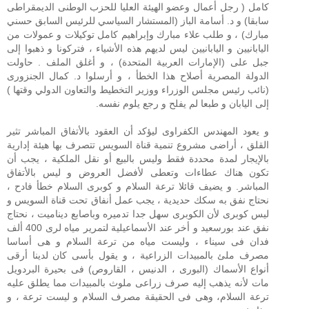
كامل ( رجل أعمال وعضو الهيئة العليا للحزب الوطنى الديمقراطى
سابقا) و د. أسامة الباز (المستشار السياسي للرئيس السابق حسني
مبارك) ، و طلب علاء مبارك وإبراهيم كامل توكيلات و عمولات من
اليابانيين و اليابانيين ليس لديهم هذه الأشياء ، فتركونا و ذهبوا إلى
جبل على (الإمارات العربية المتحدة) ، و أغلق الملف . حاولت
الدولة المصرية أصلاح هذا الخطأ ، و أرسلوا د. كمال الجنزورى
(نائب رئيس مجلس الوزراء ووزير التخطيط والتعاون الدولي وقتها )
إلى اليابان و طبعا لم يفلح و رجع يلوم نفسه.
و يعود المهندس الكفراوى ليؤكد أن العقود بالأتفاق المباشر تثير
القلق ، أراضى مشروع تنمية قناة السويس تتصرف بها هيئة إدارية
بالإيجار لمدة محددة فقط وليس بالبيع أو نقل الملكية ، يجب أن
تكون هناك عطاءات وتعطى لأفضل العروض و ليس بالأتفاق
المباشر. و يضيف قائلا ترعة السلام و كوبرى السلام خطأ فادح ،
نحتاج نفق به سكك حديدية ، يجب عمل أنفاق تحت قناة السويس و
ليس كوبرى لأن الكوبرى سهل جدا تدميره وباصابع ديناميت ، نحتاج
نفق عند بورسعيد و أخر عند الأسماعيلية لتمرير مياه لرى 400 ألف
فدان فى سيناء ، وليست مياه من ترعة السلام و هى أساسا
مصرف ملئ بالمبيدات الزراعية ، و يقول بأسى كان لدينا أرقى
أنواع الأسماك (البورى ، الدنيس ، القاروص) فى بحيرة البردويل
مات لأنه يذهب إليه صرف زراعى ملوث بالمبيدات مما يطلق عليه
ترعة السلام، وهى فى الحقيقة مصرف السلام و ليست ترعة ، و