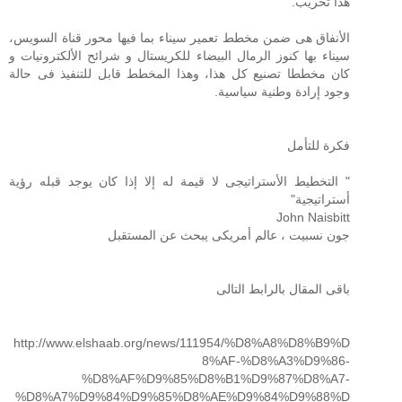
هذا تخريب.
الأنفاق هى ضمن مخطط تعمير سيناء بما فيها محور قناة السويس،
سيناء بها كنوز الرمال البيضاء للكريستال و شرائح الألكترونيات و
كان مخططا تصنيع كل هذا، وهذا المخطط قابل للتنفيذ فى حالة
وجود إرادة وطنية سياسية.
فكرة للتأمل
" التخطيط الأستراتيجى لا قيمة له إلا إذا كان يوجد قبله رؤية
أستراتيجية"
John Naisbitt
جون نسبيت ، عالم أمريكى يبحث عن المستقبل
باقى المقال بالرابط التالى
http://www.elshaab.org/news/111954/%D8%A8%D8%B9%D
8%AF-%D8%A3%D9%86-
%D8%AF%D9%85%D8%B1%D9%87%D8%A7-
%D8%A7%D9%84%D9%85%D8%AE%D9%84%D9%88%D