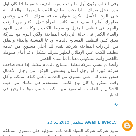
وفي الغالب يكون أول ما يلفت إنتباه الضيف خصوصا اذا كان اول
مرة يدخل منزلك ، لذا يجب تنظيف الكنب باستمرار، والعناية به
علي الوجه الأمثل ليكون عنوان نظافة منزلك بالكامل وحسن
مظهرك أمام الضيف قديما كانت المرأة تبذل الكثير من الوقت
والجهد في تنظيف المنزل وخصوصا الكنب , وكانت تبذل الجهد
والعناء الكبير في حالة الزيارات المفاجئة ولكن اليوم مع شركة
سبق كلين لتنظيف المسابح بالدمام وداعا المشقة والعناء والقلق
من الزيارات المفاجئة شركتنا تقدم لك أعلي مستوي من خدمة
تنظيف الكنب علي الإطلاق ليظهر منزلك بشكل دائم أمام ضيوفك
كالقصر وأنت ستكوني معنا دائما سيدة القصر.
وأيضا لم تنسي شركة تنظيف مسابح بالدمام مكتبك إذا كنت صاحب
شركة كبيرة أو رجل أعمال وتستقبل الوفود من رجال الأعمال
فنحن نقدم لك اعلي مستوي من الخدمة بأعلى كفاءة ممكنة وأقل
وقت ممكن أيا كان نوع الكنب المستخدم في مكتبك من حيث
الأشكال و الخامات المصنوع منها الكنب حسب ذوقك الرفيع في
اختيار
رد
19 سبتمبر, 2018 23:51
Awad Elsyed
تتميز شركتنا شركة الصياد للخدمات المنزليه علي مستوي المملكه