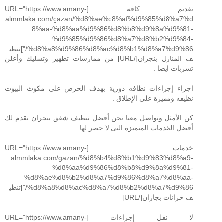
تقديم كافه [URL="https://www.amany-
almmlaka.com/gazan/%d8%ae%d8%af%d9%85%d8%a7%d
8%aa-%d8%aa%d9%86%d8%b8%d9%8a%d9%81-
%d9%85%d9%86%d8%a7%d8%b2%d9%84-
%d8%a8%d9%86%d8%ac%d8%b1%d8%a7%d9%86/"]تنظي
ف المنازل بنجران[/URL] من ممارسات تطهير وتسليك وأعلن
تسربات ايضا .
اجراء إجراءات نظافه دورية بهدف الحرص على مكوث البيوت
نظيفه ومميزة على الإطلاق .
كن الأمثل وتواصل معنا نحن أفضل تنظيف شقق بنجران تقدم لك
أفضل الخدمات المتميزة التى لا حصر لها
خدمات [URL="https://www.amany-
almmlaka.com/gazan/%d8%b4%d8%b1%d9%83%d8%a9-
%d8%aa%d9%86%d8%b8%d9%8a%d9%81-
%d8%ae%d8%b2%d8%a7%d9%86%d8%a7%d8%aa-
%d8%a8%d8%ac%d8%a7%d8%b2%d8%a7%d9%86/"]تنظي
ف خزانات بجازان[/URL]
لا تقل إجراءات [URL="https://www.amany-