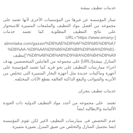
خدمات تنظيف ببيشة
تمتاز المؤسسة عن غيرها من المؤسسات الأخرى لأنها تعتمد على
مجموعه من أفضل مواد التنظيف والملمعات المتميزة للاستحواز
على نتائج التنظيف المطلوبة كما تعتمد خدمات
[URL="https://www.amany-
almmlaka.com/gazan/%D8%AE%D8%AF%D9%85%D8%A7
%D8%AA-%D8%AA%D9%86%D8%B8%D9%8A%D9%81-
%D8%A8%D8%A8%D9%8A%D8%B4%D8%A9/"]تنظيف
المنازل ببيشة[/URL] على مجموعه من العاملين المتخصصين بهدف
اجراء ممارسات التنظيف على نحو فريد كما تعتمد المؤسسة على
أجهزة وماكينات جديدة مثل أجهزة البخار المتميزة التى تتخلص من
الأتربه والشوائب والبقع الداكنة العالقه بقطع الأثاث المختلفه .
خدمات تنظيف بنجران
تعتمد على مجموعه من أجدد مواد التنظيف الدولية ذات الجودة
الألمانية والايطاليه ايضاً .
عدم التخصص فى ممارسات التنظيف لاغير لكن تقوم المؤسسة
ايضا بتجميل المنازل والتخلص من ضيق المنزل بصورة متميزة .