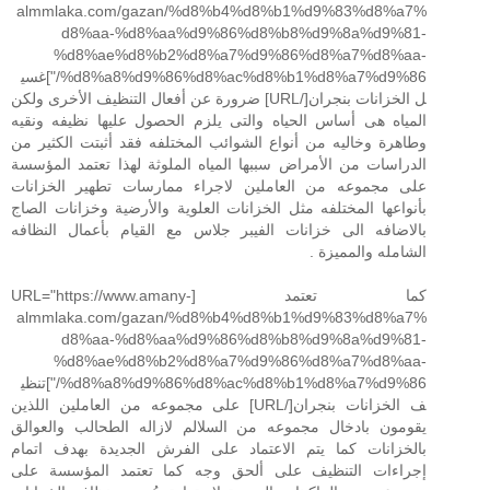
almmlaka.com/gazan/%d8%b4%d8%b1%d9%83%d8%a7%
d8%aa-%d8%aa%d9%86%d8%b8%d9%8a%d9%81-
%d8%ae%d8%b2%d8%a7%d9%86%d8%a7%d8%aa-
%d8%a8%d9%86%d8%ac%d8%b1%d8%a7%d9%86/"]غسي
ل الخزانات بنجران[/URL] ضرورة عن أفعال التنظيف الأخرى ولكن
المياه هى أساس الحياه والتى يلزم الحصول عليها نظيفه ونقيه
وطاهرة وخاليه من أنواع الشوائب المختلفه فقد أثبتت الكثير من
الدراسات من الأمراض سببها المياه الملوثة لهذا تعتمد المؤسسة
على مجموعه من العاملين لاجراء ممارسات تطهير الخزانات
بأنواعها المختلفه مثل الخزانات العلوية والأرضية وخزانات الصاج
بالاضافه الى خزانات الفيبر جلاس مع القيام بأعمال النظافه
الشامله والمميزة .
كما تعتمد [URL="https://www.amany-
almmlaka.com/gazan/%d8%b4%d8%b1%d9%83%d8%a7%
d8%aa-%d8%aa%d9%86%d8%b8%d9%8a%d9%81-
%d8%ae%d8%b2%d8%a7%d9%86%d8%a7%d8%aa-
%d8%a8%d9%86%d8%ac%d8%b1%d8%a7%d9%86/"]تنظي
ف الخزانات بنجران[/URL] على مجموعه من العاملين اللذين
يقومون بادخال مجموعه من السلالم لازاله الطحالب والعوالق
بالخزانات كما يتم الاعتماد على الفرش الجديدة بهدف اتمام
إجراءات التنظيف على ألحق وجه كما تعتمد المؤسسة على