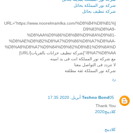
شركة نور المملكة بحائل
شركة تنظيف بحائل
[URL="https://www.noorelmamlka.com/%D8%B4%D8%B1%
D9%83%D8%A9-
%D8%AA%D9%86%D8%B8%D9%8A%D9%81-
%D8%AE%D8%B2%D8%A7%D9%86%D8%A7%D8%AA-
%D8%A8%D8%A7%D9%84%D9%82%D8%B1%D9%8A%D
8%A7%D8%AA/"]شركة تنظيف خزانات بالقريات[/URL]
مع شركة نور المملكة انت فى يد امينه
لا تتردد فى التواصل معنا
شركة نور المملكة ثقة مطلقة
رد
05 أبريل, 2020 17:35
Techno Bond
Thank You
كلادينج2020
كلادينج