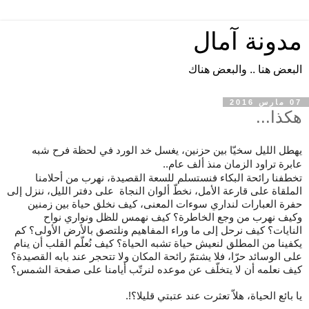
مدونة آمال
البعض هنا .. والبعض هناك
07 مارس 2016
هكذا...
يهطل الليل سخيّا بين حزنين، يغسل خد الورد في لحظة فرح شبه
عابرة تراود الزمان منذ ألف عام..
تخطفنا رائحة البكاء فنستسلم للسعة القصيدة، نهرب من أحلامنا
الملقاة على قارعة الأمل، نخطّ ألوان النجاة على دفتر الليل، ننزل إلى
حفرة العبارات لنداري سوءات المعنى، كيف نخلق حياة بين زمنين
وكيف نهرب من وجع الخاطرة؟ كيف نهمس للظل ونواري نواح
النايات؟ كيف نرحل إلى ما وراء المفاهيم ونلتصق بالأرض الأولى؟ كم
يكفينا من المطلق لنعيش حياة تشبه الحياة؟ كيف نُعلّم القلب أن ينام
على الوسائد حرّا، فلا يشتمّ رائحة المكان ولا تتحجر عند بابه القصيدة؟
كيف نعلمه أن لا يتخلّف عن موعده لنرتّب أيامنا على صفحة الشمس؟
يا بائع الحياة، هلاّ تعثرت عند عتبتي قليلا؟!.