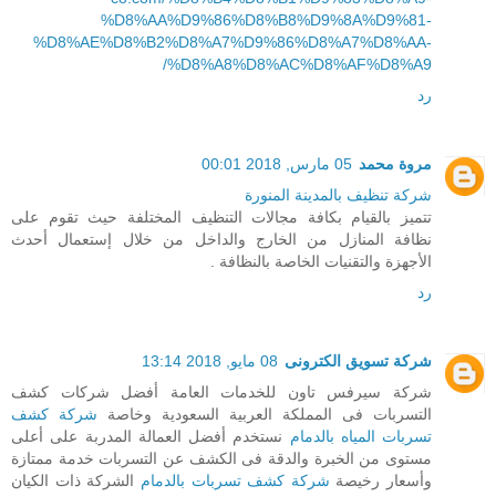
%D8%AA%D9%86%D8%B8%D9%8A%D9%81-
%D8%AE%D8%B2%D8%A7%D9%86%D8%A7%D8%AA-
%D8%A8%D8%AC%D8%AF%D8%A9/
رد
مروة محمد
05 مارس, 2018 00:01
شركة تنظيف بالمدينة المنورة
تتميز بالقيام بكافة مجالات التنظيف المختلفة حيث تقوم على
نظافة المنازل من الخارج والداخل من خلال إستعمال أحدث
الأجهزة والتقنيات الخاصة بالنظافة .
رد
شركة تسويق الكترونى
08 مايو, 2018 13:14
شركة سيرفس تاون للخدمات العامة أفضل شركات كشف
التسربات فى المملكة العربية السعودية وخاصة
شركة كشف
تسربات المياه بالدمام
نستخدم أفضل العمالة المدربة على أعلى
مستوى من الخبرة والدقة فى الكشف عن التسربات خدمة ممتازة
وأسعار رخيصة
شركة كشف تسربات بالدمام
الشركة ذات الكيان