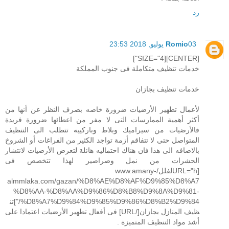
رد
03 يوليو, 2018 23:53
Romio
[CENTER][SIZE="4"]
خدمات تنظيف متكاملة فى جنوب المملكة
خدمات تنظيف بجازان
لأعمال تطهير الأرضيات ضرورة خاصه بصرف النظر عن أنها من
أكثر أهمية الممارسات التى لا مفر من اعطائها ضرورة فريدة
فالأرضيات من سيراميك وبلاط وباركييه تتطلب الى التنظيف
المتواصل حتى لا تتفاقم أزمة تواجد الكثير من الفراغات أو الشروخ
بالاضافه الى هذا فان هناك احتماليه هائلة لتعرض الأرضيات لانتشار
الحشرات من نمل وصراصير لهذا تتخصص فى
[URL="hلفلل/www.amany-
almmlaka.com/gazan/%D8%AE%D8%AF%D9%85%D8%A7
%D8%AA-%D8%AA%D9%86%D8%B8%D9%8A%D9%81-
%D8%A7%D9%84%D9%85%D9%86%D8%B2%D9%84/"]تن
ظيف المنازل بجازان[/URL] فى أفعال تطهير الأرضيات اعتمادا على
أشد مواد التنظيف المتميزة .