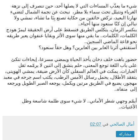
شيء ما يعذّب المساءات التي لا يصلها أحد، حين ننصرف إلى نزهة
الغرباء ونتبلل تحت سماء بلا مطر، نبحث عن نجمة الشمال لتضيء
نهارنا البعيد، نركض خائفين من حكاية تصنع بِنَا ما تشاء، نمشي ولا
نبالي إن كنّا سنعود منها أحياء..
ينكسر الزمان، يتكلس الطريق فنسقط على أرض الحقيقة ليمرّ هودج
الكلمات، الكلمات.. ما بقي منها سوى الأثر وبقايا عنفوان يعبر طريقه
نحو قاعة الماضي السجين..
أسنقتفي أثرنا العابر بين العابرين؟ وهل حقاً سنعود؟
حضور باهت خلف دخان يأخذ الحياة ويمضي مسرعا، إيحاءات تتكئ
على باب اللغة توجع المعنى، حلم ينشق إلى اثنين لا يرمّمه ثقل
العبارات، يمكث في العالم السفلي كأن الأرض ضيقة، يمشي الهوينى،
يتفقد الأطلال، يحمل رسائل الأمس الرطب، يكتب اسم جرحه في معبد
مهجور، يضيع في الطريق مرتين ويكمل، يوجعه الصبر الطويل ويرجعه
إلى منفاه..
أيمّم وجهي شطر الأماني.. لا شيء سوى ظلمة شاسعة وظل
الأغنيات..
أمال الصالحي
في
02:07
مشاركة