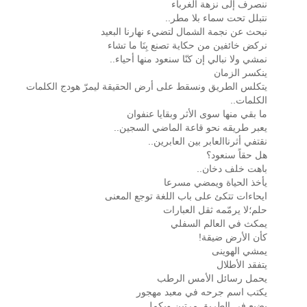
ننصرف إلى نزهة الغرباء
نتبلل تحت سماء بلا مطر..
نبحث عن نجمة الشمال لتضيء نهارنا البعيد
نركض خائفين من حكاية تصنع بِنَا ما تشاء
نمشي ولا نبالي إن كنّا سنعود منها أحياء..
ينكسر الزمان
يتكلس الطريق ونسقط على أرض الحقيقة ليمرّ هودج الكلمات
الكلمات..
ما بقي منها سوى الأثر وبقايا عنفوان
يعبر طريقه نحو قاعة الماضي السجين..
نقتفي أثرناالعابر بين العابرين..
هل حقاً سنعود؟
باهت خلف دخان..
يأخذ الحياة ويمضي مسرعا
ايحاءات تتكئ على باب اللغة توجع المعنى
حلم؛لا يرمّمه ثقل العبارات
يمكث في العالم السفلي
كأن الأرض ضيقة!
يمشي الهوينى
يتفقد الأطلال
يحمل رسائل الأمس الرطب
يكتب اسم جرحه في معبد مهجور
يضيع في الطريق مرتين ويكمل