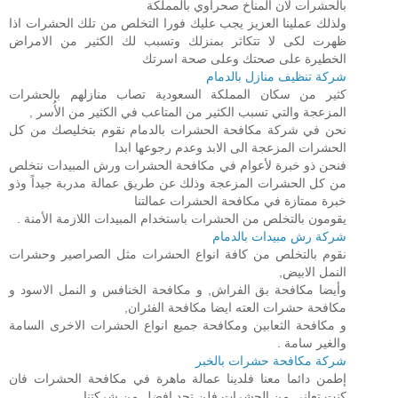
بالحشرات لان المناخ صحراوي بالمملكة
ولذلك عملينا العزيز يجب عليك فورا التخلص من تلك الحشرات اذا
ظهرت لكى لا تتكاثر بمنزلك وتسبب لك الكثير من الامراض
الخطيرة على صحتك وعلى صحة اسرتك
شركة تنظيف منازل بالدمام
كثير من سكان المملكة السعودية تصاب منازلهم بالحشرات
المزعجة والتي تسبب الكثير من المتاعب في الكثير من الأُسر ,
نحن في شركة مكافحة الحشرات بالدمام نقوم بتخليصك من كل
الحشرات المزعجة الى الابد وعدم رجوعها ابدا
فنحن ذو خبرة لأعوام في مكافحة الحشرات ورش المبيدات نتخلص
من كل الحشرات المزعجة وذلك عن طريق عمالة مدربة جيداً وذو
خبرة ممتازة في مكافحة الحشرات عمالتنا
يقومون بالتخلص من الحشرات باستخدام المبيدات اللازمة الأمنة .
شركة رش مبيدات بالدمام
نقوم بالتخلص من كافة انواع الحشرات مثل الصراصير وحشرات
النمل الابيض,
وأيضا مكافحة بق الفراش, و مكافحة الخنافس و النمل الاسود و
مكافحة حشرات العته ايضا مكافحة الفئران,
و مكافحة الثعابين ومكافحة جميع انواع الحشرات الاخرى السامة
والغير سامة .
شركة مكافحة حشرات بالخبر
إطمن دائما معنا فلدينا عمالة ماهرة في مكافحة الحشرات فان
كنت تعاني من الحشرات فلن تجد افضل من شركتنا