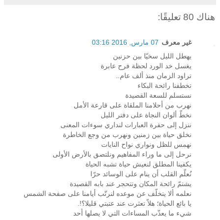
هناك 80 تعليقًا:
غير معرف
07 مارس, 2016 03:16
يهطل الليل سخيّا بين حزنين
يغسل خد الورد لحظة فرح عابرة
تراود الزمان منذ ألف عام..
تخطفنا رائحة البكاء
نستسلم للسعة القصيدة
نهرب من أحلامنا الملقاة على قارعة الأمل
نخطّ ألوان النجاة على دفتر الليل
ننزل إلى حفرة العبارات لنداري سوءات المعنى
نخلق حياة بين زمنين ونهرب من وجع الخاطرة
نهمس للظل ونواري نواح النايات
نرحل إلى ما وراء المفاهيم ونلتصق بالأرض الأولى
يكفينا المطلق لنعيش حياة تشبه الحياة
نُعلّم القلب أن ينام على الوسائد حرّا
يشتمّ رائحة المكان وتتحجر عند بابه القصيدة
نعلمه ألا يتخلّف عن موعده لنرتّب أيامنا على صفحة الشمس
يا بائع الحياة؛ هلاّ تعثرت عند عتبتي قليلا؟!.
شيء ما يعذّب المساءات التي لا يصلها أحد