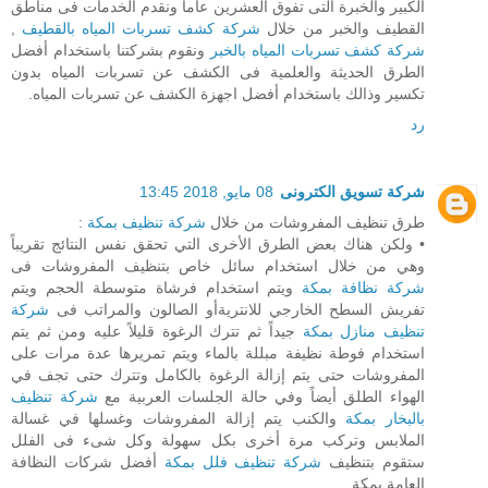
الكبير والخبرة التى تفوق العشرين عاما ونقدم الخدمات فى مناطق
القطيف والخبر من خلال
شركة كشف تسربات المياه بالقطيف
,
شركة كشف تسربات المياه بالخبر
ونقوم بشركتنا باستخدام أفضل
الطرق الحديثة والعلمية فى الكشف عن تسربات المياه بدون
تكسير وذالك باستخدام أفضل اجهزة الكشف عن تسربات المياه.
رد
شركة تسويق الكترونى
08 مايو, 2018 13:45
طرق تنظيف المفروشات من خلال
شركة تنظيف بمكة
:
• ولكن هناك بعض الطرق الأخرى التي تحقق نفس النتائج تقريباً
وهي من خلال استخدام سائل خاص بتنظيف المفروشات فى
شركة نظافة بمكة
ويتم استخدام فرشاة متوسطة الحجم ويتم
تفريش السطح الخارجي للانتريةأو الصالون والمراتب فى
شركة
تنظيف منازل بمكة
جيداً ثم تترك الرغوة قليلاً عليه ومن ثم يتم
استخدام فوطة نظيفة مبللة بالماء ويتم تمريرها عدة مرات على
المفروشات حتى يتم إزالة الرغوة بالكامل وتترك حتى تجف في
الهواء الطلق أيضاً وفي حالة الجلسات العربية مع
شركة تنظيف
بالبخار بمكة
والكنب يتم إزالة المفروشات وغسلها في غسالة
الملابس وتركب مرة أخرى بكل سهولة وكل شىء فى الفلل
ستقوم بتنظيف
شركة تنظيف فلل بمكة
أفضل شركات النظافة
العامة بمكة .