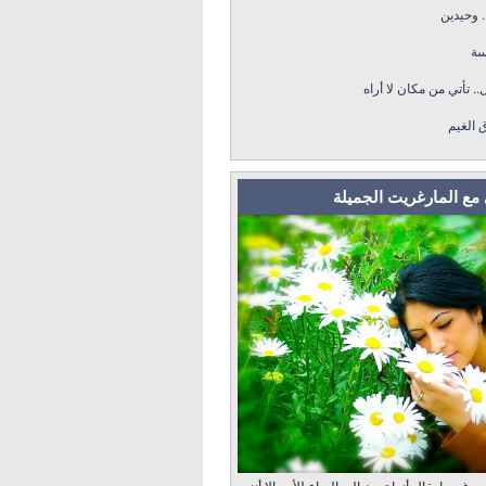
. وحيدين
سة
.. تأتي من مكان لا أراه
ق الغيم
مع المارغريت الجميلة
رغم ما يقال أنها ترمز إلى الوداع للأبد، إلا أنني