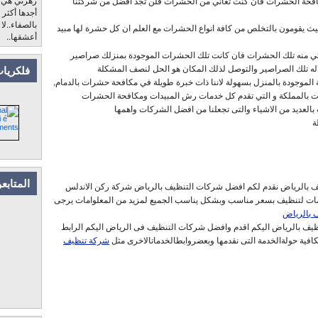
مكافحة الحشرات فان كنت تعاني من الحشرات فلن تجد افضل من شركتنا
أجدها أكثر
بالصفاء..لا
ث يقومون بالتخلص من كافة انواع الحشرات مع العلم ان كل حشرة لها مبيد
أعشقها..
تأتي منه تلك الحشرات فان كانت تلك الحشرات الموجودة بمنزلك صراصير
اله تلك الصراصير والتوصل لذلك المكان هو الحل لنصف المشكلة
فلكريات
لموجودة بالمنزل بسهولة لاننا ذات خبرة طويلة في مكافحة حشرات بالدمام,
 بالمملكة و التي تقدم كل خدمات رش المبيدات ومكافحة الحشرات
بالعديد من الاشياء والتى تجعلنا من افضل الشركات واهمها
ة
المتابع
ف بالرياض نقدم لكم افضل شركات التنظيف بالرياض شركة ركن الاندلس
دمات لتنظيف بسعر مناسب وبشكل يناسب الجميع لمزيد من المعلوامات يرجى
 بالرياض
نظيف بالرياض اليكم اقدم وافضل شركات التنظيف فى الرياض اليكم الرابط
فية حولةالخدمة التى نقدمها وبعضروابطالخدماتالاخرى مثل
شركة تنظيف