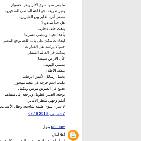
ما بقي منها سوى الأثر وبقايا عنفوان
يعبر طريقه نحو قاعة الماضي السجين..
نقتفي أثرناالعابر بين العابرين..
هل حقاً سنعود؟
باهت خلف دخان..
يأخذ الحياة ويمضي مسرعا
ايحاءات تتكئ على باب اللغة توجع المعنى
حلم؛لا يرمّمه ثقل العبارات
يمكث في العالم السفلي
كأن الأرض ضيقة!
يمشي الهوينى
يتفقد الأطلال
يحمل رسائل الأمس الرطب
يكتب اسم جرحه في معبد مهجور
يضيع في الطريق مرتين ويكمل
يوجعه الصبر الطويل ويرجعه إلى منفاه..
أيمّم وجهي شطر الأماني..
لا شيء سوى ظلمة شاسعة وظل الأغنيات..
07 مارس, 2016 03:16
rainbow
يقول...
أهلا أمال
لم اتوقع وجودك في غيوم التدوين وكانت مفا