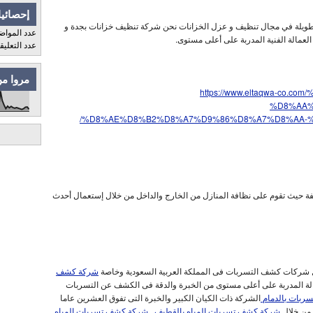
إحصائيا
لطويلة في مجال تنظيف و عزل الخزانات نحن شركة تنظيف خزانات بجدة و
عدد المواض
مالة الفنية المدربة على أعلى مستوى.
عدد التعلي
مروا من
https://www.eltaqwa-co
%D8%AA%
%D8%AE%D8%B2%D8%A7%D9%86%D8%A7%D8%AA-%
تلفة حيث تقوم على نظافة المنازل من الخارج والداخل من خلال إستعمال أحدث
شركات كشف التسربات فى المملكة العربية السعودية وخاصة
شركة كشف
ة المدربة على أعلى مستوى من الخبرة والدقة فى الكشف عن التسربات
ربات بالدمام
الشركة ذات الكيان الكبير والخبرة التى تفوق العشرين عاما
 من خلال
شركة كشف تسربات المياه بالقطيف
,
شركة كشف تسربات المياه