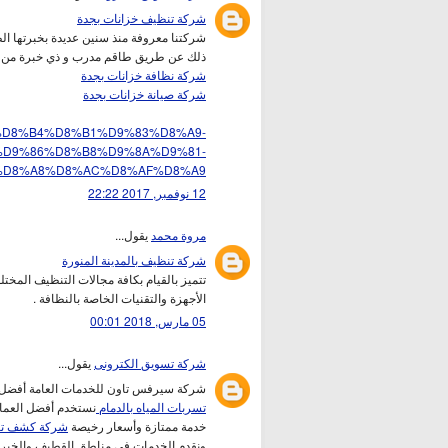
شركة تنظيف خزانات بجدة
شركتنا معروفة منذ سنين عديدة بخبرتها ا
ذلك عن طريق طاقم مدرب و ذي خبرة من الع
شركة نظافة خزانات بجدة
شركة صيانة خزانات بجدة
.com/%D8%B4%D8%B1%D9%83%D8%A9-
D9%86%D8%B8%D9%8A%D9%81-
D8%A8%D8%AC%D8%AF%D8%A9/
12 نوفمبر, 2017 22:22
مروة محمد
يقول...
شركة تنظيف بالمدينة المنورة
تتميز بالقيام بكافة مجالات التنظيف المخ
الأجهزة والتقنيات الخاصة بالنظافة .
05 مارس, 2018 00:01
شركة تسويق الكترونى
يقول...
شركة سيرفس تاون للخدمات العامة أفضل 
تسربات المياه بالدمام
نستخدم أفضل العمال
خدمة ممتازة وأسعار رخيصة
شركة كشف تس
ونقدم الخدمات فى مناطق القطيف والخبر