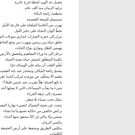
يغسل خد الورد لحظة فرح عابرة
تراود الزمان منذ ألف عام..
تخطفنا رائحة البكاء
نستسلم للسعة القصيدة
نهرب من أحلامنا الملقاة على قارعة الأمل
نخطّ ألوان النجاة على دفتر الليل
ننزل إلى حفرة العبارات لنداري سوءات الم
نخلق حياة بين زمنين ونهرب من وجع الخاط
نهمس للظل ونواري نواح النايات
نرحل إلى ما وراء المفاهيم ونلتصق بالأرض 
يكفينا المطلق لنعيش حياة تشبه الحياة
نُعلّم القلب أن ينام على الوسائد حرّا
يشتمّ رائحة المكان وتتحجر عند بابه القصيد
نعلمه ألا يتخلّف عن موعده لنرتّب أيامنا
يا بائع الحياة؛ هلاّ تعثرت عند عتبتي قليلا؟!.
شيء ما يعذّب المساءات التي لا يصلها أحد
ننصرف إلى نزهة الغرباء
نتبلل تحت سماء بلا مطر..
نبحث عن نجمة الشمال لتضيء نهارنا البعيد
نركض خائفين من حكاية تصنع بِنَا ما تشاء
نمشي ولا نبالي إن كنّا سنعود منها أحياء..
ينكسر الزمان
يتكلس الطريق ونسقط على أرض الحقيقة لي
الكلمات..