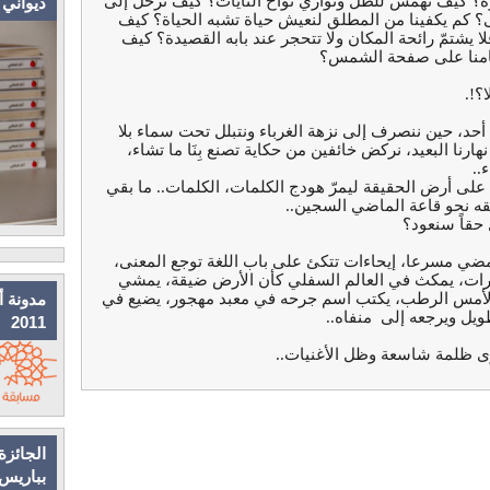
؟ كيف نهمس للظل ونواري نواح النايات؟ كيف نرحل إلى
ديواني
ى؟ كم يكفينا من المطلق لنعيش حياة تشبه الحياة؟ كيف
فلا يشتمّ رائحة المكان ولا تتحجر عند بابه القصيدة؟ كيف
 أيامنا على صفحة الشمس؟
ا؟!.
أحد، حين ننصرف إلى نزهة الغرباء ونتبلل تحت سماء بلا
ا البعيد، نركض خائفين من حكاية تصنع بِنَا ما تشاء،
..
لى أرض الحقيقة ليمرّ هودج الكلمات، الكلمات.. ما بقي
يقه نحو قاعة الماضي السجين..
 حقاً سنعود؟
ضي مسرعا، إيحاءات تتكئ على باب اللغة توجع المعنى،
عبارات، يمكث في العالم السفلي كأن الأرض ضيقة، يمشي
 الأمس الرطب، يكتب اسم جرحه في معبد مهجور، يضيع في
مدونة أ
ويل ويرجعه إلى منفاه..
2011
ى ظلمة شاسعة وظل الأغنيات..
الجائزة
بباريس