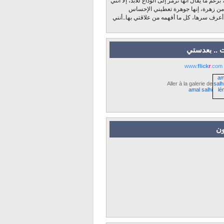
 من زهرة، إنها جوهرة تعطيني الإحساس
 أعرف سرها، كل ما أفهمه من علاقتي بها..أنني
 .. بعدستي
www.
flick
r
.com
Aller à la galerie de
amal salhi
ون