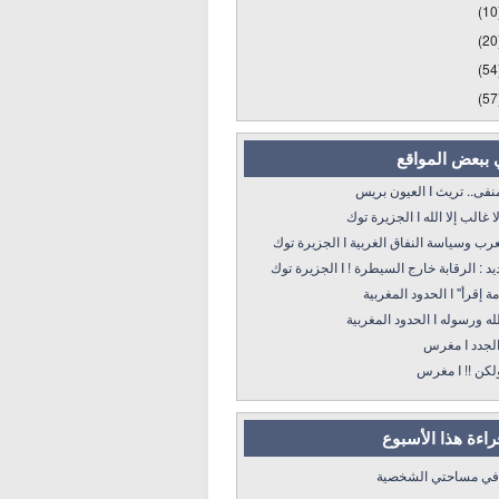
(10
(20
(54
(57
 ببعض المواقع
 تريث I العيون بريس
 إلا الله I الجزيرة توك
سياسة النفاق الغربية I الجزيرة توك
: الرقابة خارج السيطرة ! I الجزيرة توك
 الحدود المغربية
ه I الحدود المغربية
د I مغرس
! I مغرس
قراءة هذا الأسبوع
 في مساحتي الشخصية