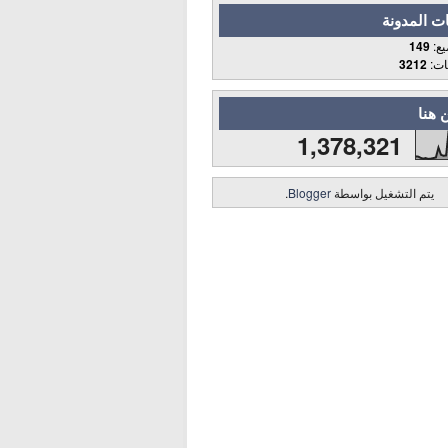
ت المدونة
يع:
149
قات:
3212
 هنا
1,378,321
يتم التشغيل بواسطة
Blogger
.