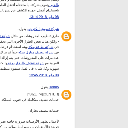
بالخبر
ونقوم بشركتنا باستخدام أفضل الطر
باستخدام أفضل اجهزة الكشف عن تسربات ا
08 مايو, 2018 13:14
شركة تسويق الكترونى
يقول...
طرق تنظيف المفروشات من خلال
شركة ت
• ولكن هناك بعض الطرق الأخرى التي تحقق
فى
شركة نظافة بمكة
ويتم استخدام فرشاة
فى
شركة تنظيف منازل بمكة
جيداً ثم تترك
عدة مرات على المفروشات حتى يتم إزالة ال
العربية مع
شركة تنظيف بالبخار بمكة
والكن
سهولة وكل شىء فى الفلل ستقوم بتنظيف
08 مايو, 2018 13:45
Romio
يقول...
[CENTER][SIZE="4"]
خدمات تنظيف متكاملة فى جنوب المملكة
خدمات تنظيف بجازان
لأعمال تطهير الأرضيات ضرورة خاصه بصرف 
فريدة فالأرضيات من سيراميك وبلاط وباركيي