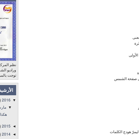
عنى
رة
الأولى
نظم المركز
ة
توجت بالمر
 على صفحة الشمس
الأرشي
)
2016
▼
مار
▼
هكذا.
)
2015
◄
مرّ هودج الكلمات
)
2014
◄