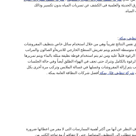
ق الحديثة والعلمية فى الكشف عن تسربات المياه بدون تكسير وذالك
لمياه.
نظيف بمكة
:
 نفس النتائج تقريباً وهي من خلال استخدام سائل خاص بتنظيف المفروشات
 متوسطة الحجم ويتم تفريش السطح الخارجي للانتريةأو الصالون والمراتب
 الرغوة قليلاً عليه ومن ثم يتم استخدام فوطة نظيفة مبللة بالماء ويتم تمريرها
رغوة بالكامل وتترك حتى تجف في الهواء الطلق أيضاً وفي حالة الجلسات
ب يتم إزالة المفروشات وغسلها في غسالة الملابس وتركب مرة أخرى بكل
شركة تنظيف فلل بمكة
أفضل شركات النظافة العامة بمكة .
النظر عن أنها من أكثر أهمية الممارسات التى لا مفر من اعطائها ضرورة
ه تتطلب الى التنظيف المتواصل حتى لا تتفاقم أزمة تواجد الكثير من