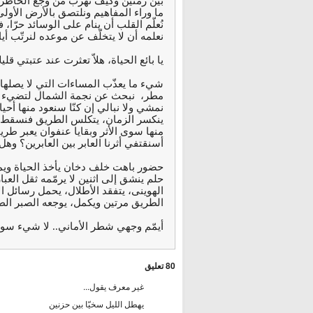
بين زمنين وكيف نهرب من وجع الخاطرة
ما وراء المفاهيم ونلتصق بالأرض الأول
نُعلّم القلب أن ينام على الوسائد حرّا، 
نعلمه أن لا يتخلّف عن موعده لنرتّب
يا بائع الحياة، هلاّ تعثرت عند عتبتي قليل
شيء ما يعذّب المساءات التي لا يصلها 
مطر، نبحث عن نجمة الشمال لتضيء نهارن
نمشي ولا نبالي إن كنّا سنعود منها أحياء
ينكسر الزمان، يتكلس الطريق فنسقط ع
منها سوى الأثر وبقايا عنفوان يعبر طر
أسنقتفي أثرنا العابر بين العابرين؟ وهل
حضور باهت خلف دخان يأخذ الحياة ويم
حلم ينشق إلى اثنين لا يرمّمه ثقل ال
الهوينى، يتفقد الأطلال، يحمل رسائل
الطريق مرتين ويكمل، يوجعه الصبر الط
أيمّم وجهي شطر الأماني.. لا شيء سو
80 تعليق
غير معرف يقول...
يهطل الليل سخيّا بين حزنين