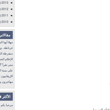
)
2013
◄
)
2012
◄
)
2011
◄
)
2010
◄
مقالاتي
مهلا أيها المنفى..
غرناطة.. ولا غالب
دمقرطة العرب و
الإعلام الجديد 
متى تقرأ "أمة إقرأ" I
على سنة الله ورسول
الإرهابيون الجد
مهاجرون ولكن !
الأكثر 
مرحبا بكم
جأة بالنسبه لي