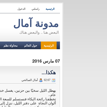
الرئيسية
راسلني
الدخول
مدونة آمال
البعض هنا .. والبعض هناك
الرئيسية
حول العالم
محاولة نظم
07 مارس 2016
هكذا...
02:07
أمال الصالحي
يهطل الليل سخيّا بين حزنين، يغسل خد
عام..
تخطفنا رائحة البكاء فنستسلم للسعة ال
ألوان النجاة على دفتر الليل، ننزل إل