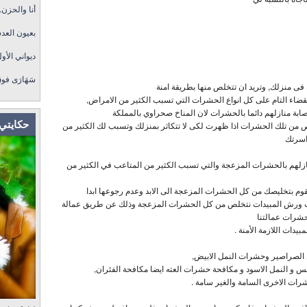
أنا والحزن.
بعيون العد
ديواني الأول
سَهَارَى فو
ى منزلك, وتريد ان تتخلص منها بطريقة امنة
قضاء التام على كل انواع الحشرات التي تسبب الكثير من الامراض,
بة منازلهم دائما بالحشرات لان المناخ صحراوي بالمملكة
حكايتي 
ص من تلك الحشرات اذا ظهرت لكى لا تتكاثر بمنزلك وتسبب لك الكثير من
اسرتك
زلهم بالحشرات المزعجة والتي تسبب الكثير من المتاعب في الكثير من
م بتخليصك من كل الحشرات المزعجة الى الابد وعدم رجوعها ابدا
ت ورش المبيدات نتخلص من كل الحشرات المزعجة وذلك عن طريق عمالة
حشرات عمالتنا
دات اللازمة الأمنة .
 الصراصير وحشرات النمل الابيض,
س و النمل الاسود و مكافحة حشرات العته ايضا مكافحة الفئران,
شرات الاخرى السامة والغير سامة .
زهرتي هي، ب