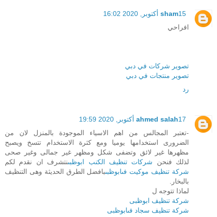
15 أكتوبر, 2020 16:02
sham
افراحي
تصوير شركات في دبي
تصوير منتجات في دبي
رد
17 أكتوبر, 2020 19:59
ahmed salah
-تعتبر المجالس من اهم الاسياء الموجودة بالمنزل لان من
الضرورى استخدامها يوميا ومع كثرة الاستخدام تتسخ ويصبح
مظهرها غير لائق وتضفى شكل ومظهر غير جمالى وغير صحى
لذلك فنحن
شركات تنظيف الكنب ابوظبى
نتشرف ان نقدم لكم
شركة تنظيف موكيت فىابوظبى
بافضل الطرق الحديثة وهى التنظيف
بالبخار.
لماذا تتوجه ل
شركة تنظيف ابوظبى
شركة تنظيف سجاد فىابوظبى