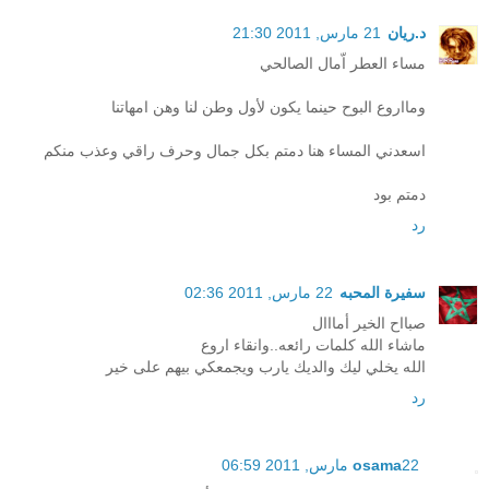
د.ريان
21 مارس, 2011 21:30
مساء العطر اّمال الصالحي
ومااروع البوح حينما يكون لأول وطن لنا وهن امهاتنا
اسعدني المساء هنا دمتم بكل جمال وحرف راقي وعذب منكم
دمتم بود
رد
سفيرة المحبه
22 مارس, 2011 02:36
صبااح الخير أمااال
ماشاء الله كلمات رائعه..وانقاء اروع
الله يخلي ليك والديك يارب ويجمعكي بيهم على خير
رد
22 مارس, 2011 06:59
osama