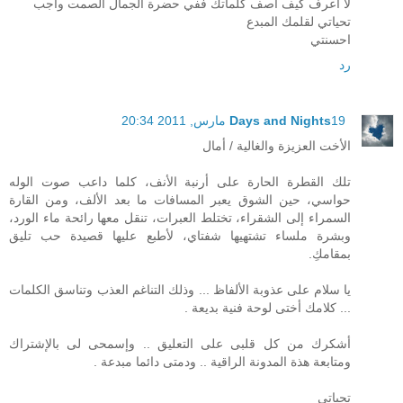
لا اعرف كيف اصف كلماتك ففي حضرة الجمال الصمت واجب
تحياتي لقلمك المبدع
احسنتي
رد
19 مارس, 2011 20:34
Days and Nights
الأخت العزيزة والغالية / أمال
تلك القطرة الحارة على أرنبة الأنف، كلما داعب صوت الوله
حواسي، حين الشوق يعبر المسافات ما بعد الألف، ومن القارة
السمراء إلى الشقراء، تختلط العبرات، تنقل معها رائحة ماء الورد،
وبشرة ملساء تشتهيها شفتاي، لأطبع عليها قصيدة حب تليق
بمقامكِ.
يا سلام على عذوبة الألفاظ ... وذلك التناغم العذب وتناسق الكلمات
... كلامك أختى لوحة فنية بديعة .
أشكرك من كل قلبى على التعليق .. وإسمحى لى بالإشتراك
ومتابعة هذة المدونة الراقية .. ودمتى دائما مبدعة .
تحياتى