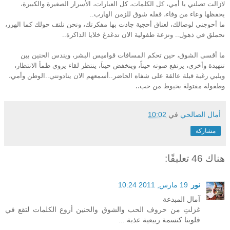
لازالت تصلني يا أمي، كل الكلمات، كل العبارات، الأسرار الصغيرة والكبيرة،
يحفظها وعاء من وفاء، قفله شوق للزمن الهارب..
ما أحوجني لوصالك، لعناق أحجية جادت بها مفكرتك، ونحن نلتف حولك كما الهرر،
نحملق في ذهول.. ونزعة طفولية الان تدغدغ خلايا الذاكرة..
ما أقسى الشوق، حين تحكم المسافات قواميس البشر، ويندس الحنين بين
تنهيدة وأخرى، يرتفع صوته حيناً، وينخفض حيناَ، ينتظر لقاء يروي ظمأ الانتظار،
ويلبي رغبة قبلة عالقة على شفاه الحاضر..أسمعهم الان ينادونني..الوطن وأمي،
..
وطفولة مفتولة بخيوط من حب
أمال الصالحي
في
10:02
مشاركة
هناك 46 تعليقًا:
نور
19 مارس, 2011 10:24
آمال المبدعة
غزلتِ من حروف الحب والشوق والحنين أروع الكلمات لتقع في
قلوبنا كنسمة ربيعية عذبة ...