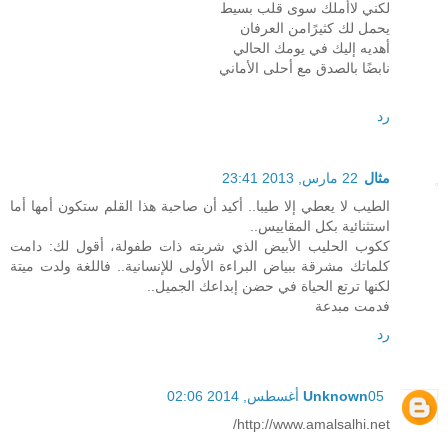
لكني لاأملك سوى قلب بسيط
يحمل لك كثيرًامن العرفان
أهديه إليك في يومك الحالي
نابضًا بالصدق مع أحلى الأماني
رد
مثال
22 مارس, 2013 23:41
الطيب لا يعطي إلا طيبا.. أكيد أن صاحبة هذا القلم ستكون أمها أما
استثنائية بكل المقاييس..
ككوب الحليب الأبيض الذي شربته ذات طفولة، أقول لك: دامت
كلماتك مشرقة ببياض البراءة الأولى للإنسانية.. فاللغة ولدت ميتة
لكنها ترتع الحياة في حضن إبداعك الجميل..
فدمت مبدعة
رد
05 أغسطس, 2014 02:06
Unknown
http://www.amalsalhi.net/