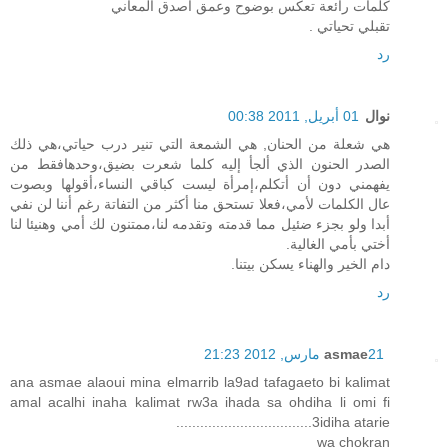
كلمات رائعة تعكس بوضوح وعمق أصدق المعاني
تقبلي تحياتي .
رد
نوال
01 أبريل, 2011 00:38
هي شعلة من الحنان, هي الشمعة التي تنير درب حياتي،هي ذلك
الصدر الحنون الذي ألجأ إليه كلما شعرت بضيق،وحدهافقط من
يفهمني دون أن أتكلم،إمرأة ليست كباقي النساء،أقولها وبصوت
عال الكلمات لأمي،فعلا تستحق منا أكثر من التفاتة رغم أننا لن نفي
أبدا ولو بجزء ضئيل مما قدمته وتقدمه لنا،ممتنون لك أمي وهنيئا لنا
أختي بأمي الغالية.
دام الخير والهناء يسكن بيتنا.
رد
21 مارس, 2012 21:23
asmae
ana asmae alaoui mina elmarrib la9ad tafagaeto bi kalimat
amal acalhi inaha kalimat rw3a ihada sa ohdiha li omi fi
3idiha atarie..................................
wa chokran