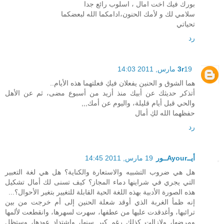
بورك فيك اخت امال ، اسلوب رائع جدا
سلامي لك و لأمك الحنون،ادامكما الله لبعضكما
تحياتي
رد
19 مارس, 2011 14:03
3r
هما الشوق و الحنين يفعلان فيكِ فعلتهما هذه الأيام..
أتذكر حديثك عن أبيك منذ أزيد من أسبوع مضى، ثم عن الأهل
والحي قبل أيام قليلة، واليوم عن أمك,,,
حفظهما الله لكِ أمال
رد
أيــAyourــور
19 مارس, 2011 14:45
هل هي ضروب التشبيه والاستعارة والكناية؟ هل هي لغة التعبير
التي يجري في شراينها دماء المجاز؟ كيف تسنى لك أمال تشكيل
هذه الصورة الأدبية بهذه اللغة الحية القابلة للتغيير بتغير الأحوال؟...
إنه ظمأ الغربة الذي أوقد شعلة الحنين إلى أم خرجت من بين
ترائبها، وأغدقدت عليها من عطفها، سهرت لسهرها، وانقطعت لألمها
ومرضها، ولازالت كذلك رغم كبر سنها، واشتداد عودها، وستظل