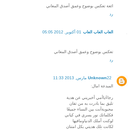
ائعة تعكس بوضوح وعمق أصدق المعاني
رد
العاب العاب العاب
01 أكتوبر, 2012 05:05
تعكس بوضوح وعمق أصدق المعاني
رد
22 مارس, 2013 11:33
Unknown
المبدعة امال:
رجاءًياأمي أخبريني عن هدية
تليق بما بادرت به من تفان
محبوبةأنت بين النساء جميعًا
فكلماتك نور يسري في كياني
لوكنت أملك الدنياومافيها
لكانت تلك هديتي بكل امتنان