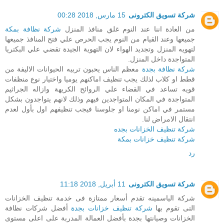
شركة تسويق الكترونى
15 مارس, 2018 00:28
من العادة اننا عند النوم غلق منافذ المنزل
شركة نظافة بمكة
جميعها وعند القيام من النوم يجب الحرص علي فتح المنافذ جميعها
لتهويه المنزل وتجديد الهواء لان التهوية الجيدة تقضي علي البكتريا
المتواجدة داخل المنزل.
شركة نظافة بجدة
معظم الناس يحبون تربيه الحيوانات الاليفة من
قطط او كلاب لذلك يجب تنظيف اماكنهم يوميا واختيار نوع منظفات
قويه تساعد في القضاء علي الروائح الكريهة وازاله الجراثيم
المتواجدة في المكان المتواجدين فيهم وذلك لانهم يتواجدون بشكل
مستمر في اماكن نومنا او جلوسنا فيجب تنظيفهم اول بأول لعدم
انتقال الامراض لنا.
شركة تنظيف الخزانات بجده
شركة تنظيف خزانات بمكة
رد
شركة تسويق الكترونى
11 أبريل, 2018 11:18
شركة الياسمينه تقدم أسعار ممتازة فى خدمة تنظيف الخزانات
التى تقوم بها
شركة تنظيف خزانات بجدة
أفضل شركات نظافة
الخزانات وصيانتها بجدة بأفضل العمالة المدربة على اعلى مستوى