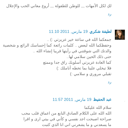
لكِ لكل الأمهات ,,, للوطن للطفولة ,,, أروع معاني الحب والإجلال
رد
لطيفة شكري
19 مارس, 2011 11:10
جمعكما الله في ساعة خير عزيزتي :) ..
وحفظكما الله لبعض .. كلمات رائعة كما إحساسك الرائع و شخصية
والدتك التي شوقتني في رأيتها قريبا إنشاء الله ..
حتى ذلك الحين سلامي لها..
كما العادة عزيزتي أسلوبك راق جدا وممتع
فلا تبخلي علينا بما تخطه أناملك :)
تقبلي مروري و سلامي :)
رد
عبد الحفيظ
19 مارس, 2011 11:57
سلام الله عليكما
الله الله على الكلام الصادق النابع من اعماق قلب محب
صراحة اصبحت اجد نفسي و كأني في بيتي ارى و اقرا
ما يسعدني و ما يشعرني اني انا الذي كتبت