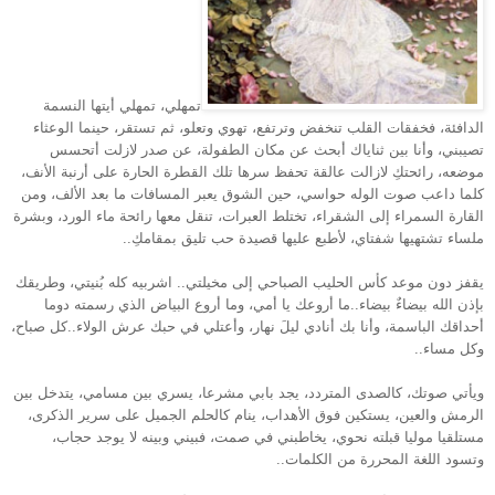
تمهلي، تمهلي أيتها النسمة
الدافئة، فخفقات القلب تنخفض وترتفع، تهوي وتعلو، ثم تستقر، حينما الوعثاء
تصيبني، وأنا بين ثناياك أبحث عن مكان الطفولة، عن صدر لازلت أتحسس
موضعه، رائحتكِ لازالت عالقة تحفظ سرها تلك القطرة الحارة على أرنبة الأنف،
كلما داعب صوت الوله حواسي، حين الشوق يعبر المسافات ما بعد الألف، ومن
القارة السمراء إلى الشقراء، تختلط العبرات، تنقل معها رائحة ماء الورد، وبشرة
ملساء تشتهيها شفتاي، لأطبع عليها قصيدة حب تليق
بمقامكِ..
يقفز دون موعد كأس الحليب الصباحي إلى مخيلتي.. اشربيه كله بُنيتي، وطريقك
بإذن الله بيضاءٌ بيضاء..ما أروعك يا أمي، وما أروع البياض الذي رسمته دوما
أحداقك الباسمة، وأنا بك أنادي ليلَ نهار، وأعتلي في حبك عرش الولاء..كل صباح،
وكل مساء..
ويأتي صوتك، كالصدى المتردد، يجد بابي مشرعا، يسري بين مسامي، يتدخل بين
الرمش والعين، يستكين فوق الأهداب، ينام كالحلم الجميل على سرير الذكرى،
مستلقيا موليا قبلته نحوي، يخاطبني في صمت، فبيني وبينه لا يوجد حجاب،
وتسود اللغة المحررة من الكلمات..