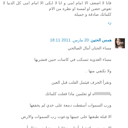
فانا لا اضعف الا امام امى و انا لا ابكى الا امام امى كل الدنيا لا
تعوض حضن او لمسة او نظرة من الام
كلماتك صادقة و جميلة
رد
همس الحنين
20 مارس, 2011 18:11
مساء الحنان آمال الصالحي
مساء العذوبة تنسكب في كاسات حنين فنشربها
ولا نكتفي منها ..
ونقرأ الحرف فيثمل القلب قبل العين
يااااااااااااااه لو تعلمين ماذا فعلت كلماتك
ورب السموات أسقطت دمعة على خدي لم يخففها
الا قبلة طبعتها على جبينها ودعوت رب السموات والارض
الا يحرمني رائحتها وأنفاس دعائها وصوتها حين تدلل أسمي