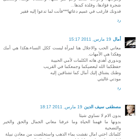
شجرة فؤادها، وفلذة كبدها...
فدونك فارغب في عميم دعائها***فأنت لما تدعوا إليه فقير
رد
أمال
19 مارس, 2011 15:17
معاني الحب والاجلال هنا لمرأة ليست ككل النساء،هكذا هي أمك
وهكذا هي الأمهات.
وبدوري أهدي هاته الكلمات لأمي الحبيبة
حفظكما الله لبعضيكما وجمعكما في القريب
وطنك يشتاق إليك أمال كما تشتاقين إليه
مودتي غاليتي
رد
مصطفى سيف الدين
19 مارس, 2011 18:17
بدون الام لا نساوي شيئا
بدونها ما فهمنا الحياة وما عرفنا معاني الجمال والحق والخير
والتضحية
كلماتك اختي امال نقشت بماء الذهب واستخلصت من معادن نبيلة