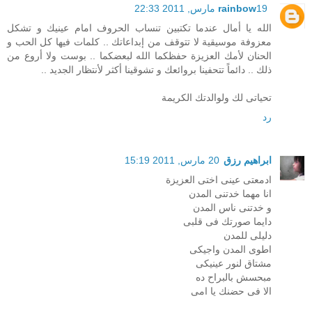
19 مارس, 2011 22:33
rainbow
الله يا أمال عندما تكتبين تنساب الحروف امام عينيك و تشكل
معزوفة موسيقية لا تتوقف من إبداعاتك .. كلمات فيها كل الحب و
الحنان لأمك العزيزة حفظكما الله لبعضكما .. بوست ولا أروع من
ذلك .. دائماً تتحفينا بروائعك و تشوقينا أكثر لأنتظار الجديد ..
تحياتى لك ولوالدتك الكريمة
رد
ابراهيم رزق
20 مارس, 2011 15:19
ادمعتى عينى اختى العزيزة
انا مهما خدتنى المدن
و خدتنى ناس المدن
دايما صورتك فى قلبى
دليلى للمدن
اطوى المدن واجيكى
مشتاق لنور عينيكى
مبحسش بالبراح ده
الا فى حضنك يا امى