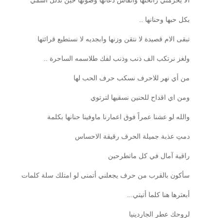
بكل حبها وحنانها ..
تبقى الام قصيدة لا نتقن وزنها وابجديه لا نستطيع قرائتها
ولغز نرتكب الف ذنب وذنب لفك طلاسمه الساحرة ..
من أي نهر للاحرف نسكب حرف الحب لها
ومن اي اقداح للحنين نسقيها لترتوي
والله لو عشنا عمراً فوق اعمارنا ماوفينا حنانها بكلمة
دمتِ عذبة جميلة الحرف رقيقة الاحساس
راقية آمال في كل ماتطرحين
سأكون بالقرب من حرف يجعلني أتمنى لو امتلك سلة كلمات
أبعثرها هنا كلما أتيتي...
لروحك عطر الجاردينيا