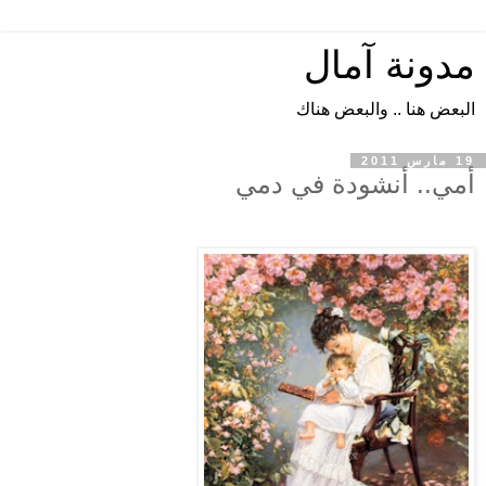
مدونة آمال
البعض هنا .. والبعض هناك
19 مارس 2011
أمي.. أنشودة في دمي