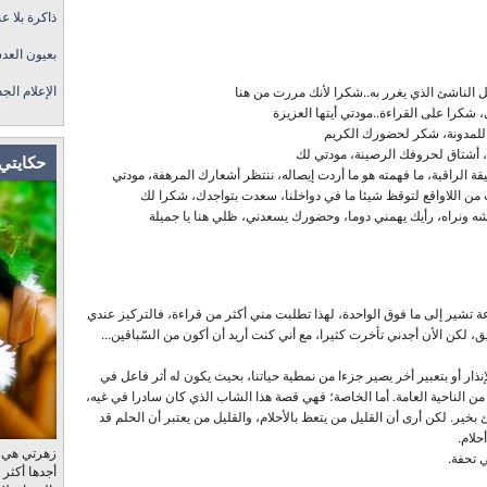
ذاكرة بلا عن
بعيون العد
الإعلام الج
 الناشئ الذي يغرر به..شكرا لأنك مررت من هنا
شكرا على القراءة..مودتي أيتها العزيزة
 للمدونة، شكر لحضورك الكريم
ة، أشتاق لحروفك الرصينة، مودتي لك
حكايتي 
ة الراقية، ما فهمته هو ما أردت إيصاله، ننتظر أشعارك المرهفة، مودتي
ت من اللاواقع لتوقظ شيئا ما في دواخلنا، سعدت بتواجدك، شكرا لك
ه ونراه، رأيك يهمني دوما، وحضورك يسعدني، ظلي هنا يا جميلة
عة تشير إلى ما فوق الواحدة، لهذا تطلبت مني أكثر من قراءة، فالتركيز عندي
 لكن الأن أجدني تأخرت كثيرا، مع أني كنت أريد أن أكون من السّباقين...
نذار أو بتعبير أخر يصير جزءا من نمطية حياتنا، بحيث يكون له أثر فاعل في
 من الناحية العامة. أما الخاصة؛ فهي قصة هذا الشاب الذي كان سادرا في غيه،
ئ بخير. لكن أرى أن القليل من يتعظ بالأحلام، والقليل من يعتبر أن الحلم قد
حلام.
زهرتي هي، ب
 تحفة.
أجدها أكثر