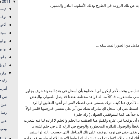
)
2011
▼
به عن تلك الروعة في الطرح وذلك الأسلوب النادر والمميز .
ديس
◄
نوفم
◄
أكتو
◄
سبتم
◄
يولي
◄
هل من الصور المتناسقة ,,,
يوني
◄
مايو
◄
أبري
◄
مار
▼
زلة ح
أمي.
كنك من وقت لأخر ليكون لي الحظوة بأن أسجل في هذة المدونة حرف يجاور
بين ا
حسب مانشعر به فـ كلاً منا له قراءة مختلفة بعضنا قد يصل للصواب والبعض
لا أدري هنا كيف اترك بصمتي على قصتك لانني لم أتعود التعليق او الرد
عين عل
ستطاعتي ان اسجل لكِ ماتركه نصك من آثر على نفسي فترجمها قلمي اولاً
رسالة
 جداً هنا كما استوقفني العنوان ( زلة حلم )
 يوقعنا في عثرة ولكنكِ هنا الصقتيه بـ الحلم والحلم لا ارادة لنا فيه شعرت
عين عل
لخطأ والوصول للدائرة المحظورة والوقوع في الزله كان في حلم اشبة بـ
وصية
يغفى حتى في نومه ليوقظه على تلك المناظر التي جسدت زلته لو استمر
اخترتِ الام لانها دائما من ترشد ابنائها طبعا الام هنا لاتعلم مايدور في خلده
فبرا
◄