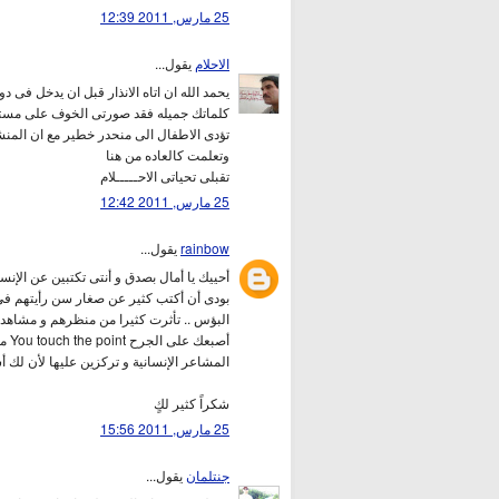
25 مارس, 2011 12:39
الاحلام
يقول...
يحمد الله ان اتاه الانذار قبل ان يدخل فى دو
كلماتك جميله فقد صورتى الخوف على مستقبل
تؤدى الاطفال الى منحدر خطير مع ان المن
وتعلمت كالعاده من هنا
تقبلى تحياتى الاحـــــلام
25 مارس, 2011 12:42
rainbow
يقول...
أحييك يا أمال بصدق و أنتى تكتبين عن الإنس
بودى أن أكتب كثير عن صغار سن رأيتهم فى ح
البؤس .. تأثرت كثيرا من منظرهم و مشاهدت
أصب
المشاعر الإنسانية و تركزين عليها لأن لك 
شكراً كثير لكٍ
25 مارس, 2011 15:56
جنتلمان
يقول...