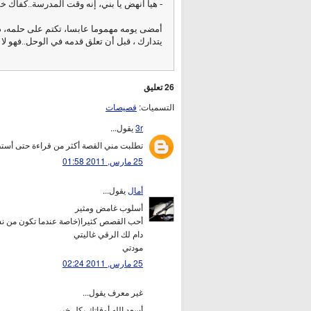
- هيا انهض يا بني، إنه وقت المدرسة..كفاك خم
أمضى يومه مهموما عابسا، تكتم على حلمه، دفن
يتدارك ، قبل أن تعلق قدمه في الوحل..فهو لا
26 تعليق
التسميات:
قصيصات
3r
يقول...
تطلبت مني القصة أكثر من قراءة حتى أستط
25 مارس, 2011 01:58
أمال
يقول...
أسلوب غامض ومثير
أحب القصص كثيرا(خاصة عندما تكون من نس
دام لك الرقي غاليتي
مودتي
25 مارس, 2011 02:24
غير معرف يقول...
أسعد الله أوقاتك بكل خير