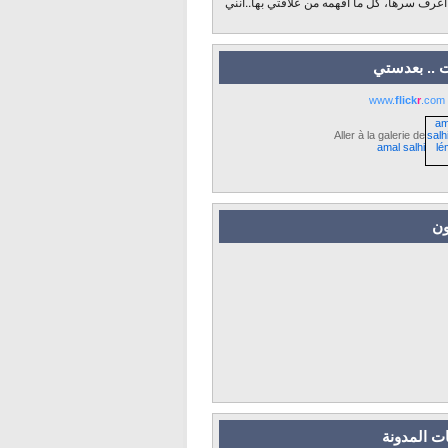
 أعرف سرها، كل ما أفهمه من علاقتي بها..أنني
 .. بعدستي
www.
flick
r
.com
Aller à la galerie de
amal salhi
ون
ت المدونة