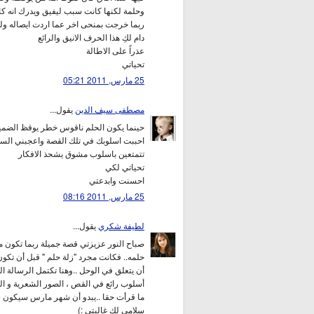
وحلمة لكنها كانت سبب ليفيق ويدرك انه كا
ربما خرجت بمنحى اخر عما اردت ايصاله ول
دام لكِ هذا الحرف الانيق والرائع
عذراً على الاطالة
تحياتي
25 مارس, 2011 05:21
مصطفى سيف الدين
يقول...
حينما يكون الحلم ناقوس خطر يوقظ الضمير
احببت اسلوبك في تلك القصة واعجبني الس
تتمتعين باسلوب مشوق يشحذ الافكار
تحياتي لكي
احسنت وابدعتي
25 مارس, 2011 08:16
لطيفة شكري
يقول...
صباح النور عزيزتي قصة جميلة ربما تكون من 
حلمه.. فكانت مجرد "زلة حلم " قبل أن تكو
أن يتعلق في الوحل ..وهنا تكتمل الرسالة الرب
أسلوب رائع في القص ، الصور الشعرية و الم
ما قرأت حقا ..يبدو أن شهر مارس سيكون شه
سلامي لك غاليتي :)