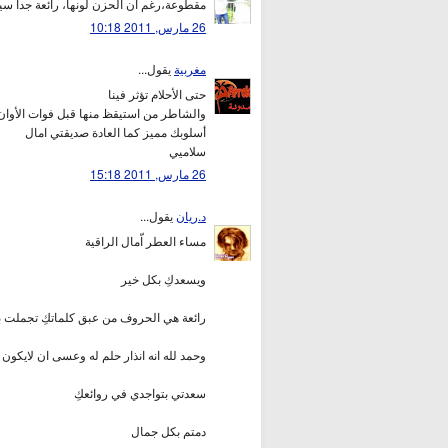
مقطوعة،رغم ان الحزن لونها، رائعة جدا سي
26 مارس, 2011 10:18
مغربية
يقول...
حتى الأحلام تؤثر فينا
والشاطر من استيقظ منها قبل فوات الأوان
أسلوبك مميز كما العادة صديقتي امال
سلاميي
26 مارس, 2011 15:18
د.ريان
يقول...
مساء العطر اّمال الراقية
ويسعدكِ بكل خير
رائعة هي الحروف من عبق كلماتكِ تجملت ب
وحمد لله انه انذار حلم له وعسى ان لايكون ا
سعدتي بتواجدي في روائعكِ
دمتم بكل جمال