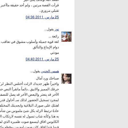
قرأت القصة مرتين ، ولم أجد حقيقة ماأعبر 
تقبلي مروري .
25 مارس, 2011 04:36
نور
يقول...
رائعة ...
لغة قوية جميلة وأسلوب مشوق في تعاقب مذ
دوام الإبداع والتألق
مودتي
25 مارس, 2011 04:40
همس الحنين
يقول...
صباحك ورد آمال
واخيراً ظهر جديدك لازلت أختلس النظر لر
حرفك المميز والانيق ..دائماً مانقرأ النص 
الآخر قد يتعثر والبعض الآخر قد يصل للنصف 
لمجرد تسجيل الحضور لذلك سـ أحاول قدر ا
اهنئكِ على صورك البلاغية وابجديتك المختلفة
عادةً ترتبط الزله بكل شئ ملموس من شأنه أن
به هنا وكأنه شاب تسول له نفسه لارتكاب ا
الكابوس افاق ليسمع صوت ظميره الذي لم 
فيها عندا افاق كان صوت امه من يوقظه وكأنكِ 