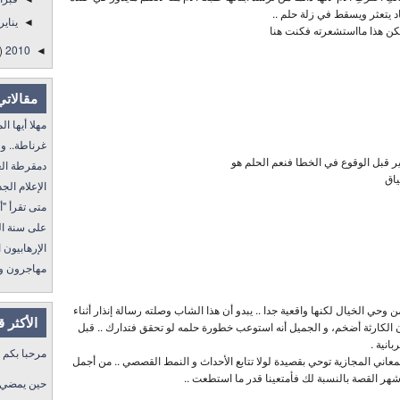
د يتعثر ويسقط في زلة حلم ..
يناير
◄
كن هذا مااستشعرته فكنت هنا
)
2010
◄
مقالاتي
مهلا أيها المنفى..
غرناطة.. ولا غالب
 قبل الوقوع في الخطا فنعم الحلم هو
دمقرطة العرب و
ياق
الإعلام الجديد 
متى تقرأ "أمة إقرأ" I
على سنة الله ورسول
الإرهابيون الجد
مهاجرون ولكن !
وحي الخيال لكنها واقعية جدا .. يبدو أن هذا الشاب وصلته رسالة إنذار أثناء
الأكثر 
ن الكارثة أضخم، و الجميل أنه استوعب خطورة حلمه لو تحقق فتدارك .. قبل
انية .
مرحبا بكم
عاني المجازية توحي بقصيدة لولا تتابع الأحداث و النمط القصصي .. من أجمل
ر القصة بالنسبة لك فأمتعينا قدر ما استطعت ..
حين يمضي ا