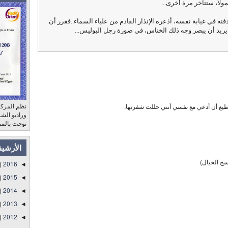
ولا، ستتأخر مرة أخرى...
ه في غيابة نفسه، أذعره الإنذار القادم من علياء السماء..فقرر أن
 يريد أن يبصر وجه ذلك الخناس، في صورة رجل البوليس...
نظم المركز
يع أن أدعي مع نفسي أنني حللت شفرتها.
توجت بالمر
الأرشي
ج الخيال)
)
2016
◄
)
2015
◄
)
2014
◄
)
2013
◄
)
2012
◄