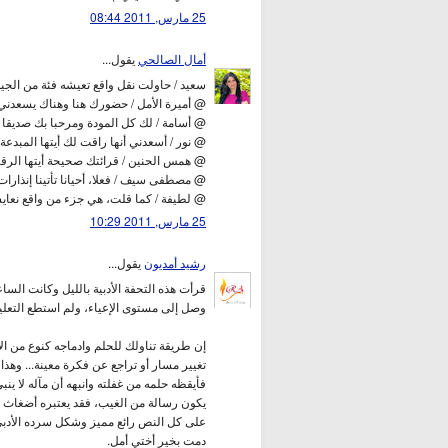
25 مارس, 2011 08:44
أمال الصالحي
يقول...
سعيد / حاولت نقل واقع تعيشه فئة من الجيل
@ أميرة الأمل / حضورك هنا وهناك يسعدني، 
@ أسامة / لك كل المودة ومرحبا بك صديقا
@ نور / أسعدني أنها راقت لك أيتها المبدع
@ همس الحنين / قرائتك صحيحة أيتها الرقيق
@ مصطفى سيف / فعلا، أحيانا تأتينا إنذارا
@ لطيفة / كما قلت، هي جزء من واقع نعايش
25 مارس, 2011 10:29
رشيد أمديون
يقول...
قرأت هذه التحفة الأدبية بالليل وكانت السا
وصل إلى مستوى الإعياء، ولم استطع التعليق،
إن طريقة تناولك للحلم وادماجه كنوع من الإ
تغيير مسار أو تراجع عن فكرة معينة... وهذا
فأيقظه حلمه من غفلته وانبهه أن مآله لا ينب
يكون رسالة من الغيب، فقد يعتبره أضغاث أ
على كل النص رائع مميز وشكل سرده الأدبي
دمت بخير أختي أمل.