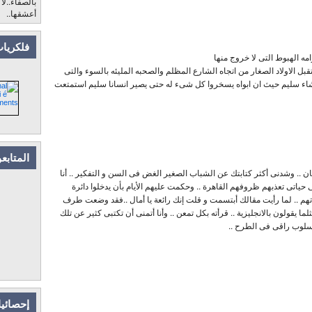
بالصفاء..لا
أعشقها..
فلكريات
امه الهبوط التى لا خروج منها
 الاولاد الصغار من اتجاه الشارع المظلم والصحبه المليئه بالسوء والتى
شاء سليم حيث ان ابواه يسخروا كل شىء له حتى يصير انسانا سليم استمتعت
المتابع
ان .. وشدنى أكثر كتابتك عن الشباب الصغير الغض فى السن و التفكير .. أنا
ياتى تعذبهم ظروفهم القاهرة .. وحكمت عليهم الأيام بأن يدخلوا دائرة
هم .. لما رأيت مقالك أبتسمت و قلت إنك رائعة يا أمال ..فقد وضعت طرف
عك على الجرح You touch the point مثلما يقولون بالانجليزية .. قرأته بكل تمعن .. وأنا أتمنى أن تكتبى كثير عن تلك
أسلوب راقى فى الطرح ..
إحصائيا