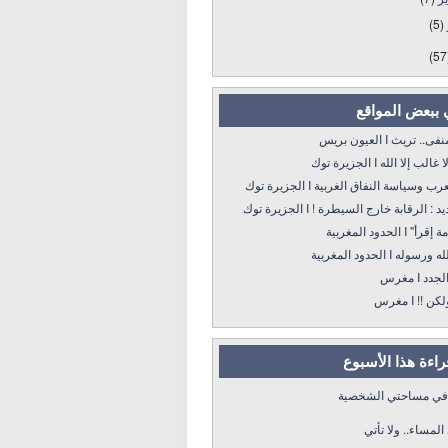
(5)
(57
 ببعض المواقع
 تريث I العيون بريس
 إلا الله I الجزيرة توك
سياسة النفاق الغربية I الجزيرة توك
: الرقابة خارج السيطرة ! I الجزيرة توك
 الحدود المغربية
ه I الحدود المغربية
د I مغرس
! I مغرس
قراءة هذا الأسبوع
 في مساحتي الشخصية
لمساء.. ولا تأتي