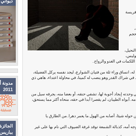
ديواني
 فريسة
،
حجم
لنحيل،
وليس،
للكمات في الغدو والرواح..
له، انساق وراء ثلة من فتيان الشوارع، ليجد نفسه يركل الفضيلة،
ي شراك القدر وهو ينصب له كمينا، في محاولة اعتداء، هاهي ذي
مدونة أ
2011
ي وحدته إيجاد أجوبة لها، تشفي حنقه، أو بعضا منه، يجرفه سيل من
ه..أبواه الطيبان، لم يقصرا أبدا في حقه، منحاه أكثر مما يستحق،
 حوله شيئا، أصابه من الهول ما يعمر دهرا..من الطارق يا
الجائزة
وجه أمه، كذبالة الشمعة توقد غرفة الضيوف التي نام بها على غير
بباريس