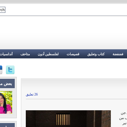
فضفضة
كتاب وتعليق
قصيصات
لفلسطين أدون
متاحف
أندلسيات
بعض م
26 تعليق
.جن
ف من
ير