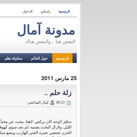
الرئيسية
راسلني
الدخول
مدونة آمال
البعض هنا .. والبعض هناك
الرئيسية
حول العالم
محاولة نظم
25 مارس 2011
زلة حلم ..
00:23
أمال الصالحي
سافِرَ الوجه كان يركض، لاهثا، يبحث عن مخبأ.
الليل، ولازال البحث يضنيه، لم يجد سوى كهو
الحزن تحتضن عمره الفتي الهارب،
وبضع سنان