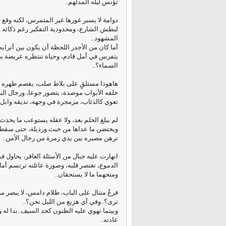
تؤنس ليله المدلهم..
دوامة لا يسبر غورها غير المتمرس، لكنه وقع
لبطش الشارع، ومحدودية التفكير رغم ذكائه
المشهود..
أما كان من الأجدر اللحظة أن يكون بين أترابه
يتفرس في أمل قادم، وحياة تنتظره عريضة ب
السماء؟..
هاهوذا مستلقٍ على بلاط صلب، يقصم ظهره ا
خلفه الأبواب موصدة، يتضور جوعا، ورجال الب
تعوي كالذئاب، مزمجرة في وجهه، تذيقه وابل ا
لم يبلغ الحلم بعد، ولا عقله يستوعب ما يحدث 
ويحتضن ما عداها من خبث ورذيلة، حتى سقط ف
ترهن مصيره بين يدي زمرة من رجال الأمن..
انهارت عليه جبال من الأسئلة العاقر، يحاول ف
الدموع، تعتصر قلبه، وصورة عائلته ترتسم أمام
ومنحهما ما لا يستحقان..
قرعٌ متتال على الباب، ظلام دامس، لا يبصر من
ترى؟..وفي أي هزيع من الليل نحن؟..
وبينما تهوي عليه الظنون كحد السيف..
بدا له 
عادته..