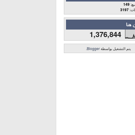
يع:
149
قات:
3197
 هنا
1,376,844
يتم التشغيل بواسطة
Blogger
.