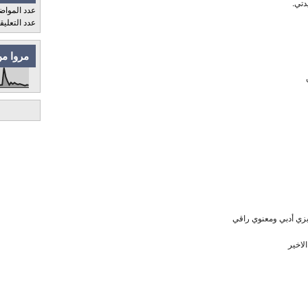
دتي.
عدد المواض
عدد التعلي
مروا من
زي أدبي ومعنوي راقي
لاخير