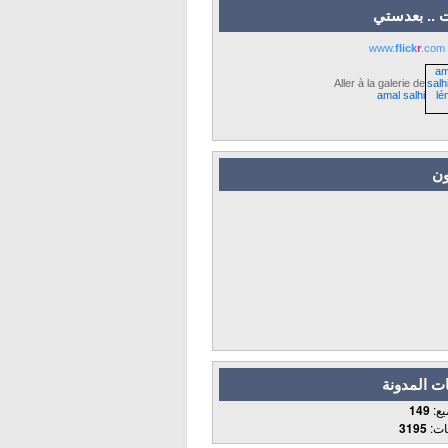
 .. بعدستي
www.
flick
r
.com
Aller à la galerie de
amal salhi
ون
ت المدونة
يع:
149
قات:
3195