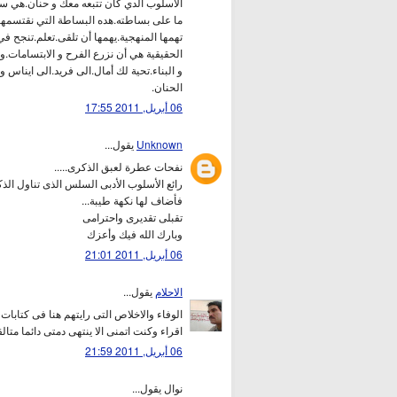
الاسلوب الدي كان تتبعه معك و حنان.هي سعي
ما على بساطته.هده البساطة التي نقتسمها.ب
تهمها المنهجية.يهمها أن تلقى.تعلم.تنجح في
الحقيقية هي أن نزرع الفرح و الابتسامات.و
و البناء.تحية لك أمال.الى فريد.الى ايناس
الحنان.
06 أبريل, 2011 17:55
Unknown
يقول...
نفحات عطرة لعبق الذكرى.....
رائع الأسلوب الأدبى السلس الذى تناول الذ
فأضاف لها نكهة طيبة...
تقبلى تقديرى واحترامى
وبارك الله فيك وأعزك
06 أبريل, 2011 21:01
الاحلام
يقول...
الوفاء والاخلاص التى رايتهم هنا فى كتاب
اقراء وكنت اتمنى الا ينتهى دمتى دائما متالق
06 أبريل, 2011 21:59
نوال يقول...