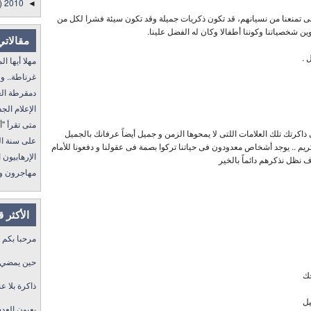
)
2010
◄
 تمنعنا من نسيانهم، قد تكون ذكريات جميلة وقد تكون سيئة فشرا لكل من
ن شخصياتنا وكوننا أطفالا وكان له الفضل علينا.
مقالاتي
 .
مهلا أيها المنفى..
غرناطة.. ولا غالب
دمقرطة العرب و
الإعلام الجديد 
متى تقرأ "أمة إقرأ" I
اكرتك تلك العلامات اللتى لا يمحوها الزمن و جميل أيضاً عرفانك بالجميل
على سنة الله ورسول
ريم .. يوجد أشخاص معدودون فى حياتنا تركوا بصمة فى عقولنا و دفعونا للأمام
الإرهابيون الجد
ف نظل نذكرهم دائماً بالخير
مهاجرون ولكن !
الأكثر 
مرحبا بكم
حين يمضي ا
حك
ذاكرة بلا عن
يل
بعيون العد