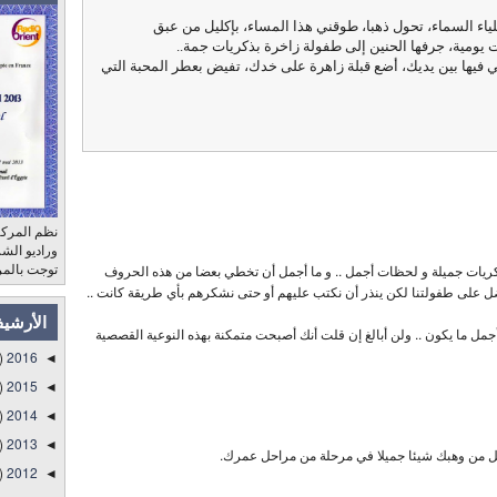
 السماء، تحول ذهبا، طوقني هذا المساء، بإكليل من عبق
 يومية، جرفها الحنين إلى طفولة زاخرة بذكريات جمة..
ني فيها بين يديك، أضع قبلة زاهرة على خدك، تفيض بعطر المحبة التي
نظم المركز
توجت بالمر
ذكريات جميلة و لحظات أجمل .. و ما أجمل أن تخطي بعضا من هذه الحروف
ضل على طفولتنا لكن ينذر أن نكتب عليهم أو حتى نشكرهم بأي طريقة كانت ..
الأرشي
أجمل ما يكون .. ولن أبالغ إن قلت أنك أصبحت متمكنة بهذه النوعية القصصية
)
2016
◄
)
2015
◄
)
2014
◄
)
2013
◄
كل من وهبك شيئا جميلا في مرحلة من مراحل عمرك.
)
2012
◄