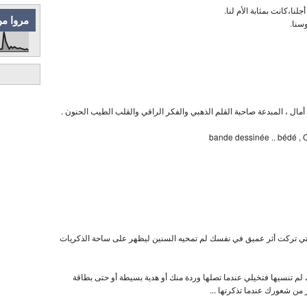
نا،كانت بمثابة الأم لنا.
مروا من
سنا.
ا أمال ، المبدعة صاحبة القلم الذهبي والفكر الراقي والقلب الطيب الحنون .
bande dessinée .. bédé , 
تي تركت أثر عميق في نفسك لم تمحيه السنين ليظهر على ساحة الذكريات
ك لم تنسيها فتخيلي عندما تصلها وردة منك أو هدية بسيطة أو حتى بطاقة
من شعورك عندما تذكرتها ...