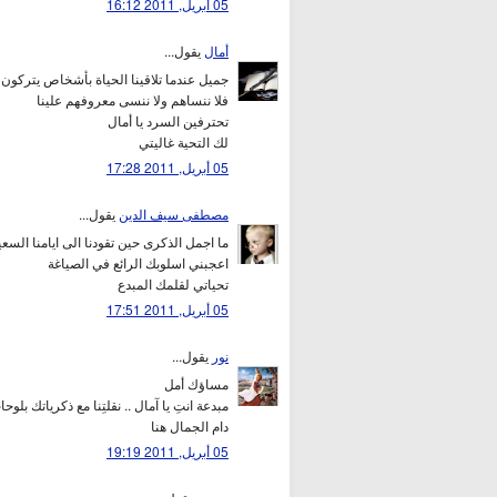
05 أبريل, 2011 16:12
أمال
يقول...
جميل عندما تلاقينا الحياة بأشخاص يتركون أ
فلا ننساهم ولا ننسى معروفهم علينا
تحترفين السرد يا أمال
لك التحية غاليتي
05 أبريل, 2011 17:28
مصطفى سيف الدين
يقول...
ما اجمل الذكرى حين تقودنا الى ايامنا السعي
اعجبني اسلوبك الرائع في الصياغة
تحياتي لقلمك المبدع
05 أبريل, 2011 17:51
نور
يقول...
مساؤك أمل
مبدعة انتِ يا آمال .. نقلتِنا مع ذكرياتك بلو
دام الجمال هنا
05 أبريل, 2011 19:19