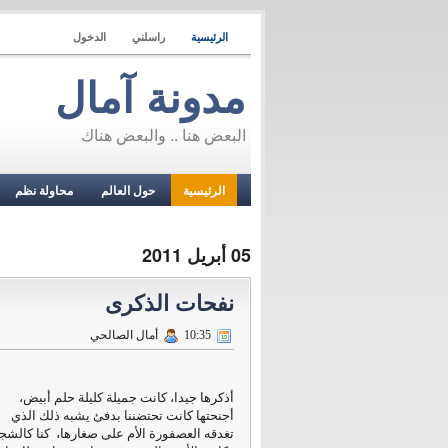
الرئيسية
راسلني
الدخول
مدونة آمال
البعض هنا .. والبعض هناك
الرئيسية
حول العالم
محاولة نظم
05 أبريل 2011
نفحات الذكرى
10:35
أمال الصالحي
أذكرها جيدا، كانت جميلة كليلة حلم أبيض،
أجنحتها كانت تحتضننا بدفئ يشبه ذلك الذي
تغدقه العصفورة الأم على صغارها، كنا كالشج