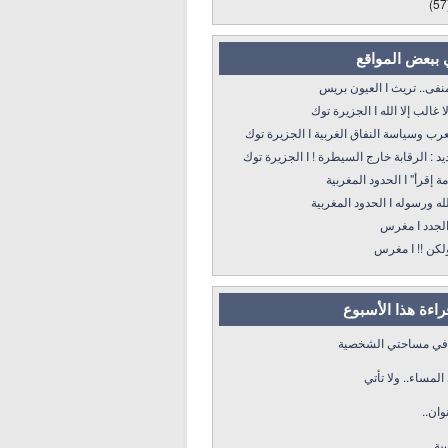
(57
 ببعض المواقع
 تريث I العيون بريس
 إلا الله I الجزيرة توك
سياسة النفاق الغربية I الجزيرة توك
: الرقابة خارج السيطرة ! I الجزيرة توك
 الحدود المغربية
ه I الحدود المغربية
د I مغرس
! I مغرس
قراءة هذا الأسبوع
 في مساحتي الشخصية
لمساء.. ولا تأتي
وان..
سة