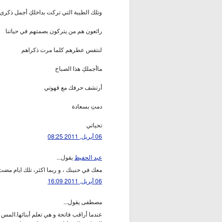
وتلك الطيبة التي تركت بداخلكِ أجمل ذكرى
رائعون هم من يتركون بصمتهم في حياتنا
لنتفس عطرهم كلما مرت ذكراهم
ماأجملكِ هذا الصباح
أرتشف حرفك مع قهوتي
دمتِ بسعادة
تحياتي
06 أبريل, 2011 08:25
عبد الحفيظ
يقول...
معك في حنينك ، و ربما اكثر، تلك ايام مضت
06 أبريل, 2011 16:09
مصطفى يقول...
عندما أراقب فاتحة و هي تعلم أبنائها.المس