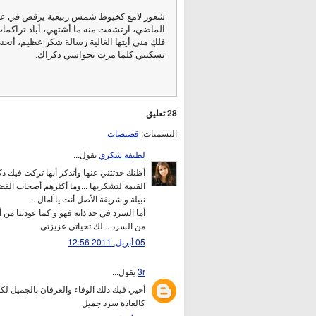
شعور لامع كخيوط شمس ربيعية يرقص في علياء
الماضي، ارتشفت منه ما أشتهي، أباد تراكمات
فلكِ مني أيتها الغالية رسالة شكر عظيم، أنح
تسكنني كلما مرت بحواسي ذكراك.
28 تعليق
التسميات:
قصيصات
لطيفة شكري
يقول...
أظنك حدثتني عنها وأتذكر أنها تركت فيك 
القيمة لتشكريها ...وما أكثرهم أصحاب الف
نبيلة و شريفة الأصل أنت يا آمال ..
أما السرد في حد ذاته فهو و كما عودتنا من 
من السرد .. لك تحياتي عزيزتي
05 أبريل, 2011 12:56
3r
يقول...
أحيي فيك ذلك الوفاء والعرفان بالجميل ل
كالعادة سرد جميل