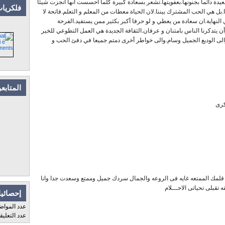
دة دائما بجنونها.بعفويتها.تشعر بسعادة كبيرة كلما أحسست انها أنجزت شيئا
فلكريات
ل هي الحب المشترك بيننا.لان الحياة معطات من المعلم و التعلم.فاتحة لا
 النهاية.ان سعادة من يعطي و لو حرفا أكبر بكثير ممن يستفيد.الفرحة
أن يتدكرنا الناس بامتنان و عرفان.الثقافة الجديدة هي العمل التطوعي للخير
 والى الوديع الجميل وسام.والى خواطر أخرى دمتم جميعا في دفئ الحب و
المتابع
كرى
ات قلمك الممتعه غايه فى الروعه والجمال سردك جميل وممتع وسعدت جدا وانا
ه تقبلى تحياتى الاحـــلام
إحصائيا
عدد المواض
عدد التعلي