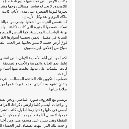
وكانت الأرض التي تمتد فيها جذورنا، عطاؤها
اللامحدود لا تجد له قياسا، مسالك روحها مشر
تعبرها قلوبنا الصغيرة على مدى الأيام، كانت
ملاك اليوم والغد وكل الأزمان..
كنا نتنفس الحياة من أشعتها، ونبني من خيالنا ب
تسكنه قصصها المثيرة التي كانت تكافئنا بها ب
نهاية الواجبات المدرسية، كما الترس المنيع ه
الشابة في مقتبل العمر، تحصننا أسوارها القا
فوق أرض خصبة لا ينمو بجانبها غير الحب، يلفه
سياج من إخلاص غير مسبوق..
لكم أحن إلى أيام الأبجدية الأولى، التي لقنتني
إياها، نِعم الخالة والمربية والأخت والصديقة
كانت، تتلمذت على يديها، تعلمت منها أشياء و
أرادت..
عصامية التكوين تلك الفاتحة المسالمة التي غ
وتفانٍ تشهد به ذاكرتي بعدما عبرتُ عمرا م
صلابة بنيانها..
ترتسم مع الحروف صورة الماضي، ونحن نقتسم
والواجبات..أبتسم كلما زارتني ذكراها، القراء
أمضي في حلها رفقتها زمنا أطول، كانت تشرح 
فمعها، لا مجال لكلمة لا أو ربما، أو ممكن، كا
واحدة..تلك التي انتهت بفيضان قدر الحساء الذ