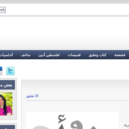
فضفضة
كتاب وتعليق
قصيصات
لفلسطين أدون
متاحف
أندلسيات
بعض م
28 تعليق
رة،