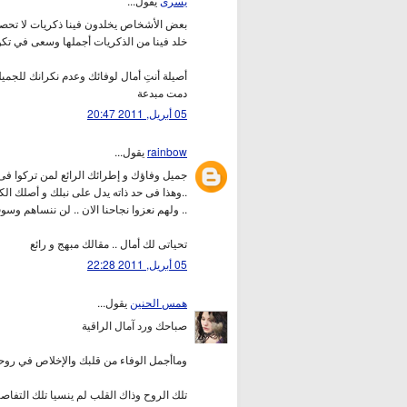
يسرى
يقول...
بعض الأشخاص يخلدون فينا ذكريات لا تحصى
خلد فينا من الذكريات أجملها وسعى في تكوي
أصيلة أنتِ أمال لوفائك وعدم نكرانك للجميل
دمت مبدعة
05 أبريل, 2011 20:47
rainbow
يقول...
جميل وفاؤك و إطرائك الرائع لمن تركوا فى ذ
..وهذا فى حد ذاته يدل على نبلك و أصلك الك
.. ولهم نعزوا نجاحنا الان .. لن ننساهم وسو
تحياتى لك أمال .. مقالك مبهج و رائع
05 أبريل, 2011 22:28
همس الحنين
يقول...
صباحك ورد آمال الراقية
وماأجمل الوفاء من قلبك والإخلاص في رو
تلك الروح وذاك القلب لم ينسيا تلك التفاص