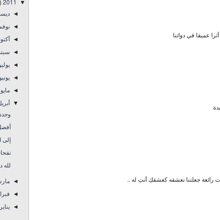
)
2011
▼
ديس
◄
نوفم
◄
ثرا عميقا في دواتنا
أكتو
◄
سبتم
◄
يولي
◄
يوني
◄
مايو
◄
أبري
▼
دة
وجدة
أفضل 
إلى ا
نفحا
لله درُ
حات رائعة جعلتنا نعشقه كعشقكِ أنتِ له ..
مار
◄
فبرا
◄
يناير
◄