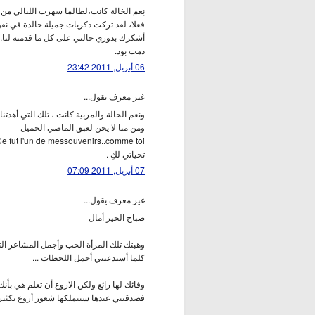
نِعم الخالة كانت،لطالما سهرت الليالي من أجل
فعلا، لقد تركت ذكريات جميلة خالدة في نفو
أشكرك بدوري خالتي على كل ما قدمته لنا.
دمت بود.
06 أبريل, 2011 23:42
غير معرف يقول...
ونعم الخالة والمربية كانت ، تلك التي أهدتن
ومن منا لا يحن لعبق الماضي الجميل
Ce fut l'un de messouvenirs..comme toi
تحياتي لكِ .
07 أبريل, 2011 07:09
غير معرف يقول...
صباح الحير أمال
وهبتك تلك المرأة الحب وأجمل المشاعر ال
كلما أستدعيتي أجمل اللحظات ...
وفائك لها رائع ولكن الاروع أن تعلم هي بأن
فصدقيني عندها سيتملكها شعور أروع بكثير 