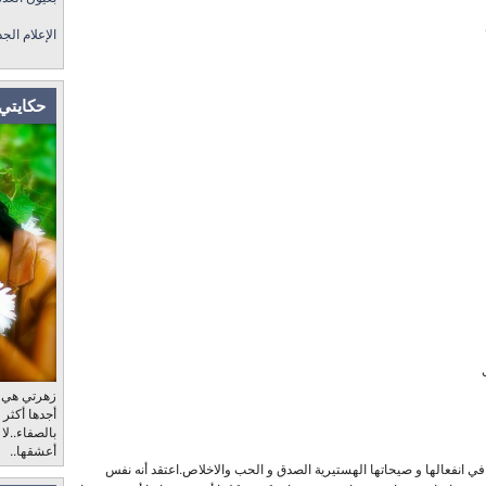
الإعلام الج
حكايتي 
زهرتي هي، ب
أجدها أكثر
بالصفاء..لا
أعشقها..
 في انفعالها و صيحاتها الهستيرية الصدق و الحب والاخلاص.اعتقد أنه نفس