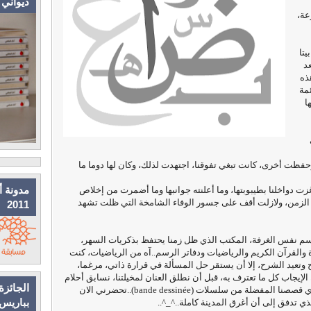
ديواني
عة،
يتا
عد
ذه
ئمة
ا
حفظت أخرى، كانت تبغي تفوقنا، اجتهدت لذلك، وكان لها دوما ما
مدونة أ
زت دواخلنا بطيبوبتها، وما أعلنته جوانبها وما أضمرت من إخلاص
ن الزمن، ولازلت أقف على جسور الوفاء الشامخة التي ظلت تشهد
2011
 نفس الغرفة، المكتب الذي ظل زمنا يحتفظ بذكريات السهر،
ة والقرآن الكريم والرياضيات ودفاتر الرسم..آه من الرياضيات، كنت
وتعيد الشرح، إلا أن يستقر حل المسألة في قرارة ذاتي، مرغما،
ن الإيجاب كل ما تعترف به، قبل أن نطلق العنان لمخيلتنا، نسابق أحلام
الجائزة
اليقظة وهي تسرد على مسمع مني ومن أختاي قصصنا المفضلة من سلسلات (bande dessinée)..تحضرني الان
بباريس
ي تدفق إلى أن أغرق المدينة كاملة..^_^..