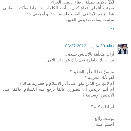
لكُلّ ذكرى جميلة .. بقاء .. وهي العزاء
صمتت أناملي فجاة كيف سأضع الكلمات هنا ماذا سأكتب اصابني
هذا الزخم الابداعي بالصمت لمسته جدا و أوجعني جدا
سلمت يمناك صديقتي الحبيبة
رد
دعاء
30 مارس, 2012 06:27
أراكِ متعلِّقة بالأندلسِ بشدة ..
قرأت لكِ خاطرة قبل ذلكَ عن ذات الأمر ..
ما سرُّ هذا التعلُّق الشديد ؟
أهو لأنك مغربية ؟
أم لأنكِ من الذين بكوا على آثار الإسلام و حضارته هناك ؟
أم أنكِ تريدين أن تتصوري عالمًأ يرجع فيه الغسلام حاكمًا على
الأندلس الإسبانية ؟
أم لذلكَ كله ؟
بوست رآائع ..
أحييكِ عليه ..