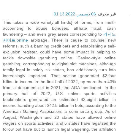
غير معرف
06 ديسمبر, 2022 01:13
This takes a wide variety|all kinds} of forms, from multi-
accounting to abuse bonuses, affiliate fraud, cash
laundering – and even grey areas corresponding to
카지노
사이트.online
arbitrage. There is cause to counsel new
reforms, such a banning credit bets and establishing a self-
exclusion register, could have some impact in helping to
tackle downside gambling online. Casino-style online
gambling, corresponding to digital slot machines, although
totally legal in solely six states, has additionally turn into
increasingly important. That section generated $2.four
billion in income in the first half of 2022, up more than 43%
from a document set in 2021, the AGA mentioned. In the
primary half of 2022, U.S. online sports activities
bookmakers generated an estimated $2.eight billion in
income handling about $42.5 billion in bets, according to the
American Gaming Association, a commerce group. As of
August, Washington and 20 states have allowed online
wagers on sports activities, and 6 states have legalized the
follow but have but to launch legal wagering, the affiliation