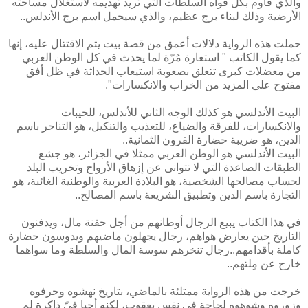
والذي قاوم بكل قواه السلطات التي تريد تهديمه لاستغلال مساحته
الأرضية وذلك لبناء برج عظيم، والذي سيحمل اسم برج الأندلس..
حملت هذه الرواية دلالات أعمق من قصة بيت يتم الاقتتال عليه، إنها
كما يقول الكاتب " استعارة مُرّة لما يحدث في كل الوطن العربي
من معضلات كبرى تتعلق بصعوبة استيعاب الحداثة في ظل أفق
مفتوح على المزيد من الخراب والانكسارات".
البيت الأندلسي هو كذلك الوجه الثاني للأندلس، للخيبات
والانكسارات، للفرقة والضياع، للتعذيب والتنكيل، هو التناحر باسم
الدين، هو ضريبة حضارة القرون الثمانية..
البيت الأندلسي هو الوطن العربي ممثلا في الجزائر، هو جشع
الطبقات الصاعدة التي لا تتوانى عن إزهاق الأرواح وتخريب البلد
لحساب مصالحها الشخصية، هو البلادة العربية والوطنية الغائبة، هو
التجارة باسم الدين وتطبيق الشريعة باسم المصالح..
في هذا الكتاب يبيع الرجال أوطانهم من أجل حفنة مال، ويدفنون
التاريخ حين يعارض هواهم، رجال يجهلون ماضيهم ويدوسون حضارة
كاملة بأقدامهم..رجال تنخرهم سوسة المال والسلطة وما سواهما
خارج عن مِلتهم..
خرجت من هذه الرواية ممتلئة بالماضي، بتاريخ نهشوه وحرفوه
وزوروه وشوهوه لحاجة في نفس يعقوب، لكنه أحيا فيّ ذاكرة لم