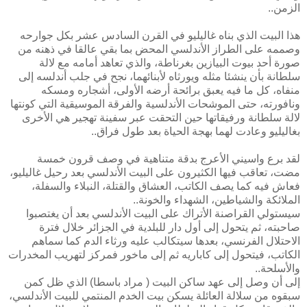
الزمن..
هذا البيت الذي بناه غاليليو في القرن السادس عشر بكل جوارحه
وصممه على الطراز الأندلسي المحض بما بقي عالقا في ذهنه من
صورة أحد بيوت البيازين بغرناطة، والذي تعاهد أمامه مع لالة
سلطانة بأن ينشئا مثله ويورثاه لأبنائهما، نجح في جلب أندلسه إلى
منفاه، كل ما فيه يعبق برائحة أرضه الأولى، أشجاره ومسكه
ونافورته، حتى الموشحات الأندلسية والفرقة الموسيقية التي كونتها
لالة سلطانة ورفيقاتها حين التحقت عبر سفينة تهجير هي الأخرى
بغاليليو وعادت لهما بهجة الحياة بعد طول فراق..
لقد برع واسيني الأعرج بدقة متناهية في وصف قرون خمسة
مضت، تعاقب فيها الكثيرون على البيت الأندلسي بعد رحيل غاليليو،
فعاش فيه كما يصف الكاتب، العشاق والقتلة، النبلاء والسفلة،
الملائكة والشياطين، الشهداء والخونة..
سيستولي القراصنة الأتراك على البيت الأندلسي بعد أن يغتصبوا
صاحبته، ثم يتحول إلى أول دار للبلدية في الجزائر خلال فترة
الاحتلال الفرنسي، بعدها سيتكالب عليه ورثاء الدم كما سماهم
الكاتب، فيتحول إلى كاباريه ثم إلى ماخور فمركز لتهريب المخدرات
والأسلحة..
إلى أن وصل إلى عهد ساكن البيت ( مراد باسطا) الذي ظل كمن
سبقوه من سلالة العائلة يسكن بيت الخدم المنتمي للبيت الأندلسي،