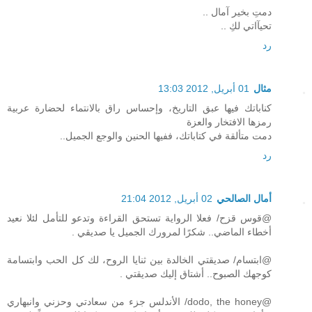
دمتِ بخير آمال ..
تحيآاتي لكِ ..
رد
مثال
01 أبريل, 2012 13:03
كناباتك فيها عبق التاريخ، وإحساس راق بالانتماء لحضارة عربية
رمزها الافتخار والعزة
دمت متألقة في كتاباتك، ففيها الحنين والوجع الجميل..
رد
أمال الصالحي
02 أبريل, 2012 21:04
@قوس قزح/ فعلا الرواية تستحق القراءة وتدعو للتأمل لئلا نعيد
أخطاء الماضي.. شكرًا لمرورك الجميل يا صديقي .
@ابتسام/ صديقتي الخالدة بين ثنايا الروح، لك كل الحب وابتسامة
كوجهك الصبوح.. أشتاق إليك صديقتي .
@dodo, the honey/ الأندلس جزء من سعادتي وحزني وانبهاري