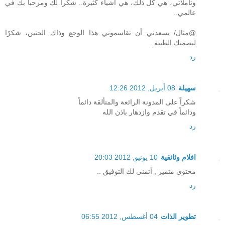
وتأملاتي، هي كل ذلك، هي أشياء كثيرة.. شكرا لك ومرحباً بك في
عالمي..
@مثال/ يسعدني أن تقاسموني هذا الوجع وذاك الحنين، شكرًا
لبصمتك الطيبة .
رد
سهيلة
08 أبريل, 2012 12:26
شكراً على المدونة الرائعة والمتألقة دائماً
ودائماً في تقدم وازدهار باذن الله
رد
افلام وثائقية
10 يونيو, 2012 20:03
محتوى متميز , أتمنى لك التوفيق ..
رد
تطوير الذات
04 أغسطس, 2012 06:55