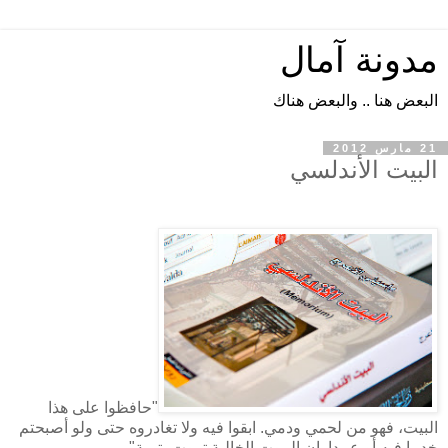
مدونة آمال
البعض هنا .. والبعض هناك
21 مارس 2012
البيت الأندلسي
"حافظوا على هذا
البيت، فهو من لحمي ودمي. ابقوا فيه ولا تغادروه حتى ولو أصبحتم
خدما فيه أو عبيدا..إن البيوت الخالية تموت يتيمة".