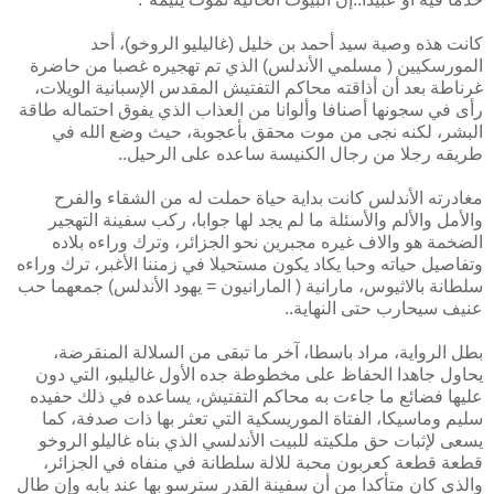
كانت هذه وصية سيد أحمد بن خليل (غاليليو الروخو)، أحد
المورسكيين ( مسلمي الأندلس) الذي تم تهجيره غصبا من حاضرة
غرناطة بعد أن أذاقته محاكم التفتيش المقدس الإسبانية الويلات،
رأى في سجونها أصنافا وألوانا من العذاب الذي يفوق احتماله طاقة
البشر، لكنه نجى من موت محقق بأعجوبة، حيث وضع الله في
طريقه رجلا من رجال الكنيسة ساعده على الرحيل..
مغادرته الأندلس كانت بداية حياة حملت له من الشقاء والفرح
والأمل والألم والأسئلة ما لم يجد لها جوابا، ركب سفينة التهجير
الضخمة هو والاف غيره مجبرين نحو الجزائر، وترك وراءه بلاده
وتفاصيل حياته وحبا يكاد يكون مستحيلا في زمننا الأغبر، ترك وراءه
سلطانة بالاثيوس، مارانية ( المارانيون = يهود الأندلس) جمعهما حب
عنيف سيحارب حتى النهاية..
بطل الرواية، مراد باسطا، آخر ما تبقى من السلالة المنقرضة،
يحاول جاهدا الحفاظ على مخطوطة جده الأول غاليليو، التي دون
عليها فضائع ما جاءت به محاكم التفتيش، يساعده في ذلك حفيده
سليم وماسيكا، الفتاة الموريسكية التي تعثر بها ذات صدفة، كما
يسعى لإثبات حق ملكيته للبيت الأندلسي الذي بناه غاليلو الروخو
قطعة قطعة كعربون محبة للالة سلطانة في منفاه في الجزائر،
والذي كان متأكدا من أن سفينة القدر سترسو بها عند بابه وإن طال