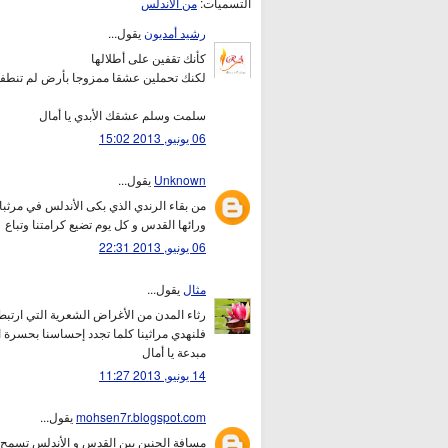
التسميات:
من الأندلس
رشيد أمديون
يقول...
كأنك تقفين على أطلالها
لكنك تحملين عشقا ممزوجا بأرض لم تنطفئ
سلمت وسلم عشقك الأبدي يا أمال
06 يونيو, 2013 15:02
Unknown
يقول...
من بقاء الرندي الذي بكى الأندلس في مرثبا
ورائها القدس و كل يوم تضيع كرامتنا وتباع
06 يونيو, 2013 22:31
مثال
يقول...
رثاء المدن من الأغراض الشعرية التي ارتبط
فلنهدي مراثينا كلما تجدد إحساسنا بحسرة ا
مبدعة يا أمال
14 يونيو, 2013 11:27
mohsen7r.blogspot.com
يقول...
مسافة الحنين بين القدس و الأندلس تسمح ل