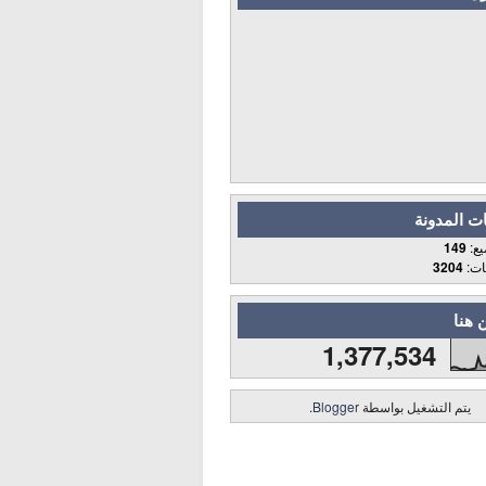
ت المدونة
يع:
149
قات:
3204
 هنا
1,377,534
يتم التشغيل بواسطة
Blogger
.