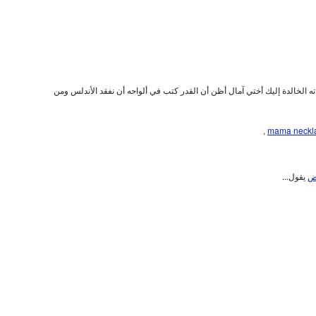
ته الخالدة إليك أختي آمال أظن أن القدر كتب في ألواحه أن نفقد الأندلس ومن
,
mama neckl
اض
يقول...