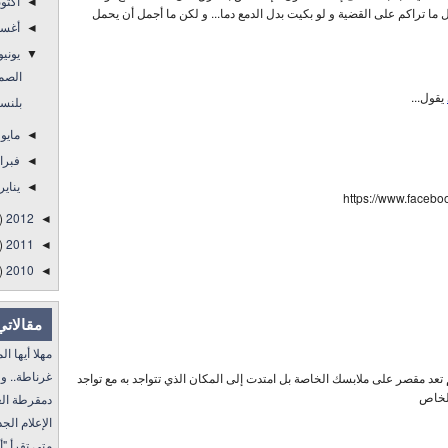
أكتو
◄
ما تراكم على القضية و لو بكيت بدل الدمع دما... و لكن ما أجمل أن يحمل
أغس
◄
يوني
▼
الصمت
يقول...
بلنسي
مايو
◄
فبرا
◄
يناير
◄
https://www.faceb
)
2012
◄
)
2011
◄
)
2010
◄
مقالاتي
مهلا أيها المنفى..
غرناطة.. ولا غالب
تعد مقصر على ملابسك الخاصة بل امتدت إلى المكان الذي تتواجد به مع تواجد
الخاص
دمقرطة العرب و
الإعلام الجديد 
متى تقرأ "أمة إقرأ" I