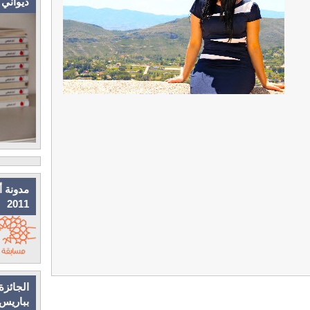
ديواني
مدونة أ
2011
الجائزة
بباريس