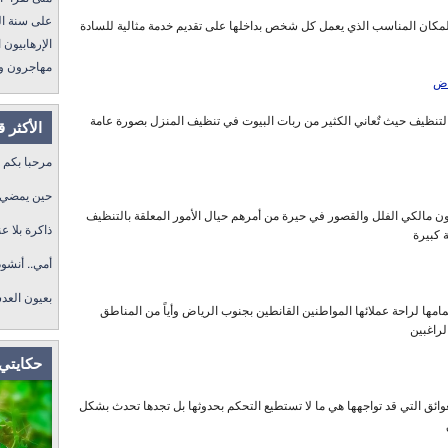
على سنة الله ورسول
مكان المناسب الذي يعمل كل شخص بداخلها على تقديم خدمة مثالية للسادة
الإرهابيون الجد
مهاجرون ولكن !
اض
نظيف حيث تٌعاني الكثير من ربات البيوت في تنظيف المنزل بصورة عامة
الأكثر 
مرحبا بكم
حين يمضي ا
 مالكي الفلل والقصور في حيرة من أمرهم حيال الأمور المعلقة بالتنظيف
ذاكرة بلا عن
 كبيرة
أمي.. أنشو
بعيون العد
ا لراحة عملائها المواطنين القانطين بجنوب الرياض وأياً من المناطق
لراغبين
حكايتي 
ئق التي قد تواجهها هي ما لا تستطيع التحكم بحدوثها بل تجدها تحدث بشكل