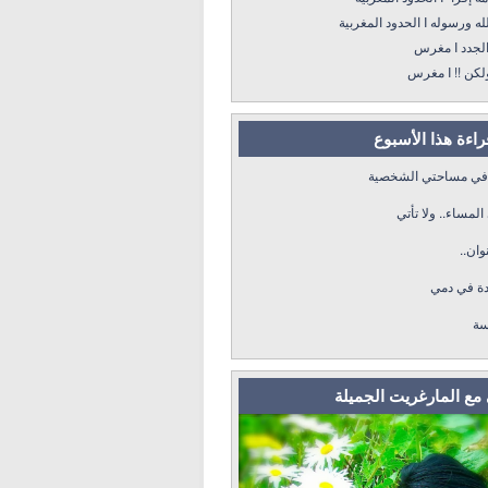
ه I الحدود المغربية
د I مغرس
! I مغرس
قراءة هذا الأسبوع
 في مساحتي الشخصية
لمساء.. ولا تأتي
وان..
دة في دمي
سة
مع المارغريت الجميلة