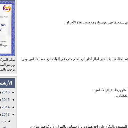
 شمعتها في نفوسنا، وهو سبب هذه الأحزان.
ته الخالدة إليك أختي آمال أظن أن القدر كتب في ألواحه أن نفقد الأندلس ومن
نظم المركز
توجت بالمر
الأرشي
 ظهورها بضياع الأندلس..
)
2016
◄
لفقدان..
)
2015
◄
)
2014
◄
)
2013
▼
ديس
◄
لقصيدة بالبكاء على إحداهما دون الإحساس بالفرق، لأن كلاهما ضاع، و