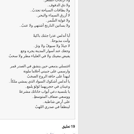
ولا ارتكاب الشِّعر..
ولا دق الدفوف..
ولا بطاقات السياحة تجذبُ..
لا أزرق السماء والبحر..
ولا غواية السُّمر..
ولا بساتين النارنج أشتهي ولا عنبُ..
أيا أندلس عذرا جئتك باكيةً
وأنت مذبوحةٌ..
لا جيادٌ ولا سيوفٌ ولا وترُ..
وجعك عند أسوار المدينة يجره وجع
يفيض معينك ولا في العلياء مطر ولا سحبُ
اغتسلي بدمعي حين ينشق في الصدر قمر
وارسمي على جبيني أحلاما ملونة
ليهدأ على حافة الروح الصخبُ
يا أندلس أشكوك السواد الذي يمشي ملكاً..
وعينان في حجريهما لؤلؤ يلمع..
يا بلنسية دعي أبواب خاناتك مشرعةً
ووسعي ضفاف المتوسطِ..
على أرض شاطبة..
لينطفأ في صدري اللهبُ
19 تعليق