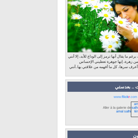
رغم ما يقال أنها ترمز إلى الوداع للأبد، إلا أنني
 من زهرة، إنها جوهرة تعطيني الإحساس
 أعرف سرها، كل ما أفهمه من علاقتي بها..أنني
 .. بعدستي
www.
flick
r
.com
Aller à la galerie de
amal salhi
ون