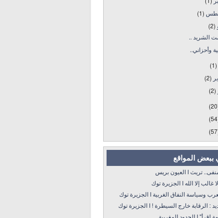
بر
(1)
طس
(1)
و
(2)
 الشريد ..
ة وأحزاني..
(1)
ير
(2)
(2)
(20
(54
(57
 ببعض المواقع
 تريث I العيون بريس
 إلا الله I الجزيرة توك
سياسة النفاق الغربية I الجزيرة توك
: الرقابة خارج السيطرة ! I الجزيرة توك
 الحدود المغربية