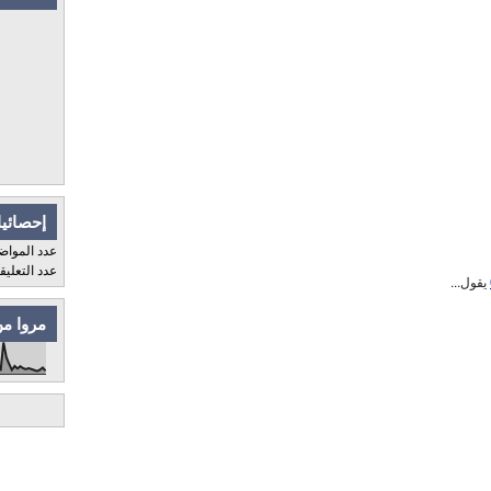
إحصائيا
عدد المواض
عدد التعلي
يقول...
مروا من