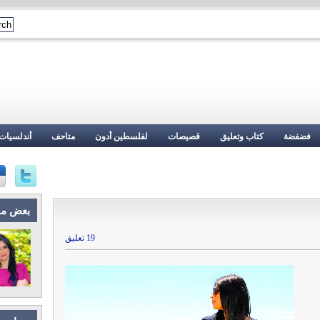
فضفضة
كتاب وتعليق
قصيصات
لفلسطين أدون
متاحف
أندلسيات
بعض م
19 تعليق