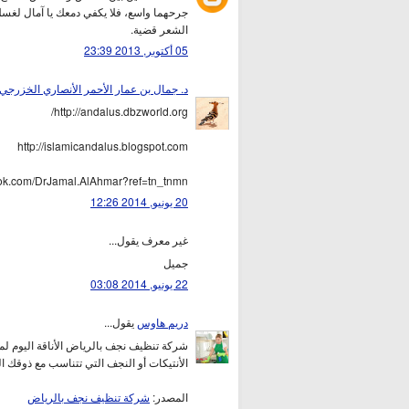
جرحهما واسع، فلا يكفي دمعك يا آمال لغسل 
الشعر قضية.
05 أكتوبر, 2013 23:39
د. جمال بن عمار الأحمر الأنصاري الخزرجي
http://andalus.dbzworld.org/
http://islamicandalus.blogspot.com
ook.com/DrJamal.AlAhmar?ref=tn_tnmn
20 يونيو, 2014 12:26
غير معرف يقول...
جميل
22 يونيو, 2014 03:08
دريم هاوس
يقول...
شركة تنظيف نجف بالرياض الأناقة اليوم لم 
الأنتيكات أو النجف التي تتناسب مع ذوقك 
المصدر:
شركة تنظيف نجف بالرياض