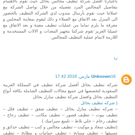
بأعتبارنا افضل شركة تنظيف مجالس بحائل حيث نقوم بالاهتمام
بتفاصيل المجالس المرد تفصيله من خلال تواصل الشركة مع
عملائنا حيث نقوم بأرسال مندوب لدي الشركة التنظيف بالحضور
الى المنزل بعد الاتفاق مع العملاء و ذلك ليقوم بمعاينة المجلس و
معرفة ما يلزم تماما من عمليات تنظيف معينة و بعد الاتفاق مع
عميلنا العزيز تقوم شركتنا بتجهيز المعدات و الالات المستخدمة و
اللازمة لاتمام عملية التنظيف للمجالس .
رد
16 مارس, 2018 17:42
Unknown
شركة تنظيف بحائل أفضل شركة تنظيف في المملكة العربية
السعودية لتخصصها في جميع مجالات التنظيف الشاملة بكافة أنواع
التنظيف بحائل وافضل شركة تنظيف منازل بحائل
(
شركه تنظيف بحائل
– شركه تنظيف منازل بحائل – تنظيف شقق – تنظيف فلل –
تنظيف بيوت – تنظيف قصور – تنظيف مكاتب – تنظيف زجاج –
تنظيف رخام – جلي بلاط – تلميع سيراميك )
(تنظيف سجاد و موكيت – تنظيف مجالس و كنب – تنظيف حدائق و
تنسيقها – تنظيف مسابح – تنظيف حمامات و مطابخ – تنظيف