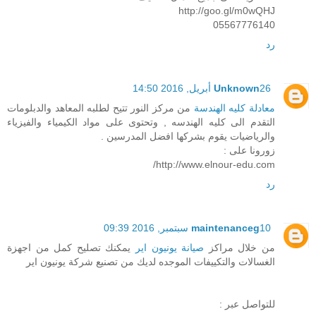
http://goo.gl/m0wQHJ
05567776140
رد
26 أبريل, 2016 14:50
Unknown
معادلة كليه الهندسة
من مركز النور تتيح لطلبه المعاهد والدبلومات
التقدم الى كليه الهندسه , وتحتوى على مواد الكيمياء والفيزياء
والرياضيات يقوم بشركها افضل المدرسين .
زورونا على :
http://www.elnour-edu.com/
رد
10 سبتمبر, 2016 09:39
maintenanceg
من خلال مراكز
صيانة يونيون اير
يمكنك تصليح كمل من اجهزة
الغسالات والتكييفات الموجده لديك من تصنيع شركة يونيون اير
للتواصل عبر :