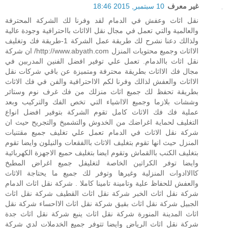
غير معرف
10 سبتمبر, 2015 18:46
نقل اثاث وعفش في الدمام لقد وفرنا لك الشركة المحترفة
والعالمية والتي تعمل في مجال نقل الااثاث بااحترافية وجودة عالية
ولذالك دعنا نشرح لك طريقة عمل الشركة 1-طريقة فك وتغليف
الااثاث وجميع محتويات المنزل http://www.abyath.com/ ان شركة
نقل اثاث باالدمام. تعمل علي توفير افضل الفنين المدربين في
مجال فك الااثاث بطريقة محترفة ومتميزة عن باقي شركات نقل
الااثاث والعفش لذالك وفرنا لكم الااحترافية والفن في فك الاثاث
بطريقة تحفظ لك جميع اثاث منزلك من فك غرف نوم وستائر
وششات بلازما وجميع الااشياء التي تخص الفك والتركيب وبعد
عملية فك فك الاثاث كامل تقوم الشركة بتوفير افضل انواع
التغليف لحماية اغراضك من الخدوش والتشميخ والتجريح حيث ان
شركة نقل الاثاث في الدمام تعمل علي تغليف جميع مقتنيات
المنزل حيث انها تقوم بتغليف الاثاث باالفقعات والنيلون وايضا تقوم
بتغليف الكنب باالقماش وتقوم ايضا بتغليف حميع الاجهزة الكهربائية
وايضا توفر الكراتين الخاصة لتغليفل جميع اغراض المطبخ
كاالاادوات المنزلية وغيرها وتوفر لك جميع ما يحتاجة الاثاث
والعفش للحفاظ علية وتامينة تامينا كاملا . شركة نقل اثاث الدمام
شركة نقل اثاث الخبر شركة نقل اثاث القطيف شركة نقل اثاث
الجبيل شركة نقل اثاث بقيق شركة نقل اثاث الااحساء شركة نقل
اثاث المدينة المنورة شركة نقل اثاث ينبع شركة نقل اثاث جدة
شركة نقل اثاث الرياض وايضا تتوفر جميع الخدملات لدي شركة