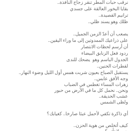
نرقب حبات المطر تنقر زجاج النافذة..
بقايا البخور العالقة على جسدي
ترانيم القصيدة..
ظلك وهو يسند ظلي..
يصعب أن أعدّ الزمن الجميل..
على ذراعيك الممدوتين إلى ما وراء اليقين..
أن أرسم لحظات الانتصار
ردود فعل الزنابق البيضاء
الجدول الباسم وهو يضحك للندى
لقطرات الحنين..
يستقبل الصباح بعيون شربت همس أول الليل وضوء النهار..
وجه الأفق عابس..
زهرات المساء تغطس في الضباب
ونحن.. نحمل كل ما في الأرض من حبور
عشب الحديقة..
ولظى الشمس
أي ذاكرة تكفي لأحمل عبئا صارخا.. كغيابك؟
كيف أتخلص من هوية الحزن..