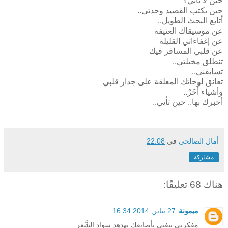
حين لا تأتي؟
حين يكتب القصيد وحدتي..
أتابع البحث الطويل..
عن موسيقاك العنيفة
عن إغفاءاتي القليلة
عن قلبي المسافر فيك
تنطلق مخيلتي..
تسابقني..
تعانق لوحاتك المعلقة على جدار قلبي
وأشياء أُخَرْ..
أخبرك بها.. حين تأتي..
أمال الصالحي
في
22:08
مشاركة
هناك 68 تعليقًا:
ميمونة
27 يناير, 2014 16:34
مفكرتي تتغنى بأصابعك تهدهد سواد الشَّعر