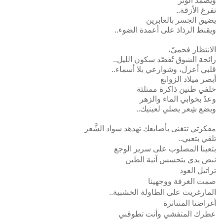
ويضمد الوتر
تفرغ الأزقة..
يضيق الجسر بالعابرين
ويقنط الرذاذ على أعمدة الضوء..
الانتظار فحميّ،
رائحة الشوق تُفصّد سكون الليل..
قلبي أعزل، وشوارعي بلا أسماء..
أبصر ميلاد الزوابع
خلفي طنين ذاكرة ممتلئة
وعدٌ بخوابي الماء والزهر
وبضع شِعر يصلي لعينيك..
مفكرتي تتغنى بأصابعك تهدهد سواد الشَّعر
تلقي بتعبي..
بتعبنا المصلوب على سرير الوجع
نبض يدي يتحسس آنية الطين
تراتيل العود
صمت الغرفة ووجهينا
المارغريت على الطاولة الخشبية..
أغراضنا المتناثرة
عطرك المتفشي وأنت تطوقني