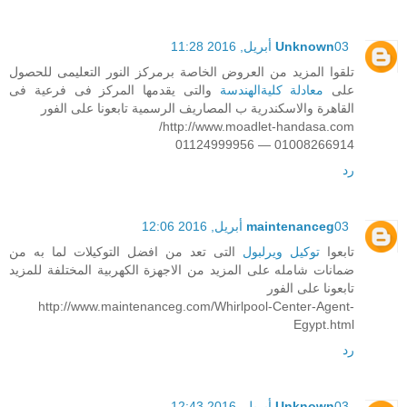
03 أبريل, 2016 11:28
Unknown
تلقوا المزيد من العروض الخاصة برمركز النور التعليمى للحصول
على
معادلة كليةالهندسة
والتى يقدمها المركز فى فرعية فى
القاهرة والاسكندرية ب المصاريف الرسمية تابعونا على الفور
http://www.moadlet-handasa.com/
01008266914 — 01124999956
رد
03 أبريل, 2016 12:06
maintenanceg
تابعوا
توكيل ويرلبول
التى تعد من افضل التوكيلات لما به من
ضمانات شامله على المزيد من الاجهزة الكهربية المختلفة للمزيد
تابعونا على الفور
http://www.maintenanceg.com/Whirlpool-Center-Agent-
Egypt.html
رد
03 أبريل, 2016 12:43
Unknown