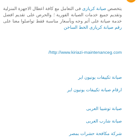
يتخصص
صيانة كريازى
فى التعامل مع كافة اعطال الاجهزة المنزلية
وتقديم جميع خدمات الصيانة الفورية ؛ والحرص على تقديم افضل
خدمة صيانة على أتم وجه وبأسعار مناسبة فقط تواصلوا معنا على
رقم صيانة كريازى الخط الساخن
http://www.kiriazi-maintenanceg.com/
صيانة تكييفات يونيون اير
ارقام صيانة تكييفات يونيون اير
صيانة توشيبا العربى
صيانة شارب العربى
شركة مكافحة حشرات بمصر