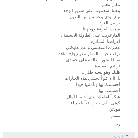
تلقي بتعبي..
بتعبنا المصلوب على سرير الوجع
نبض يدي يتحسس آنية الطين
تراتيل العود
صمت الغرفة ووجهينا
المارغريت على الطاولة الخشبية..
أغراضنا المتناثرة
عطرك المتفشي وأنت تطوقني
نرقب حبات المطر تنقر زجاج النافذة..
بقايا البخور العالقة على جسدي
ترانيم القصيدة..
ظلك وهو يسند ظلي..
يااااااه كم أعجبتني هذه العبارات
أحسستُ بها وتأملتها جيداً
أحسست بها
شكراً لقلمك الذي أحبه يا آمال
كوني بألف خير دائماً ياجميلة
مودتي
ميمي
رد
الردود