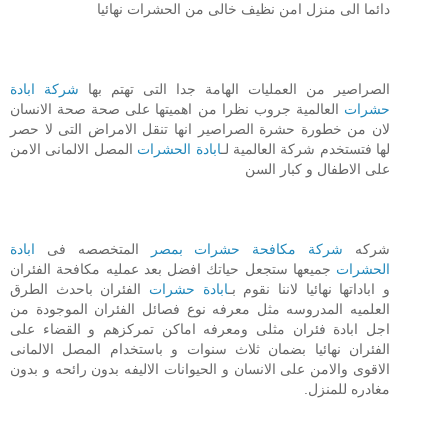
دائما الى منزل امن نظيف خالى من الحشرات نهائيا
الصراصير من العمليات الهامة جدا التى تهتم بها
شركة ابادة
حشرات
العالمية جروب نظرا من اهميتها على صحة صحة الانسان
لان من خطورة حشرة الصراصير انها تنقل الامراض التى لا حصر
لها فتستخدم شركة العالمية لـ
ابادة الحشرات
المصل الالمانى الامن
على الاطفال و كبار السن
شركه
شركة مكافحة حشرات بمصر
المتخصصه فى
ابادة
الحشرات
جميعها ستجعل حياتك افضل بعد عمليه مكافحة الفئران
و اباداتها نهائيا لاننا نقوم بـ
ابادة حشرات
الفئران باحدث الطرق
العلميه المدروسه مثل معرفه نوع فصائل الفئران الموجودة من
اجل ابادة فئران مثلى ومعرفه اماكن تمركزهم و القضاء على
الفئران نهائيا بضمان ثلاث سنوات و باستخدام المصل الالمانى
الاقوى والامن على الانسان و الحيوانات الاليفه بدون رائحه و بدون
مغادره للمنزل.