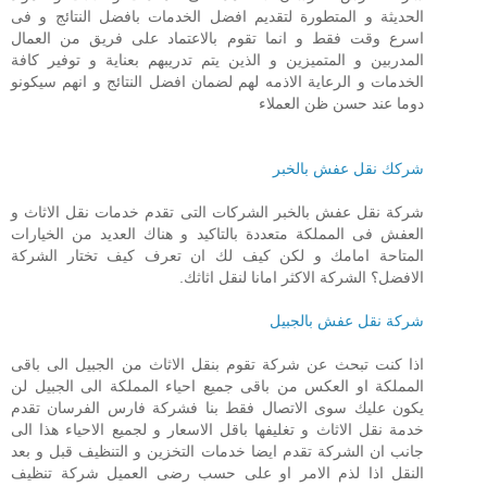
الحديثة و المتطورة لتقديم افضل الخدمات بافضل النتائج و فى
اسرع وقت فقط و انما تقوم بالاعتماد على فريق من العمال
المدربين و المتميزين و الذين يتم تدريبهم بعناية و توفير كافة
الخدمات و الرعاية الاذمه لهم لضمان افضل النتائج و انهم سيكونو
دوما عند حسن ظن العملاء
شركك نقل عفش بالخبر
شركة نقل عفش بالخبر الشركات التى تقدم خدمات نقل الاثاث و
العفش فى المملكة متعددة بالتاكيد و هناك العديد من الخيارات
المتاحة امامك و لكن كيف لك ان تعرف كيف تختار الشركة
الافضل؟ الشركة الاكثر امانا لنقل اثاثك.
شركة نقل عفش بالجبيل
اذا كنت تبحث عن شركة تقوم بنقل الاثاث من الجبيل الى باقى
المملكة او العكس من باقى جميع احياء المملكة الى الجبيل لن
يكون عليك سوى الاتصال فقط بنا فشركة فارس الفرسان تقدم
خدمة نقل الاثاث و تغليفها باقل الاسعار و لجميع الاحياء هذا الى
جانب ان الشركة تقدم ايضا خدمات التخزين و التنظيف قبل و بعد
النقل اذا لذم الامر او على حسب رضى العميل شركة تنظيف