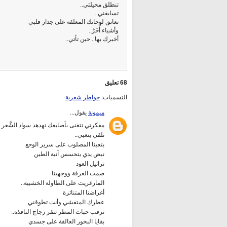
تنطلق مخيلتي..
تسابقني..
تعانق لوحاتك المعلقة على جدار قلبي
وأشياء أُخَرْ..
أخبرك بها.. حين تأتي..
68 تعليق
التسميات:
خواطر شعرية
ميمونة
يقول...
مفكرتي تتغنى بأصابعك تهدهد سواد الشَّعر
تلقي بتعبي..
بتعبنا المصلوب على سرير الوجع
نبض يدي يتحسس آنية الطين
تراتيل العود
صمت الغرفة ووجهينا
المارغريت على الطاولة الخشبية..
أغراضنا المتناثرة
عطرك المتفشي وأنت تطوقني
نرقب حبات المطر تنقر زجاج النافذة..
بقايا البخور العالقة على جسدي