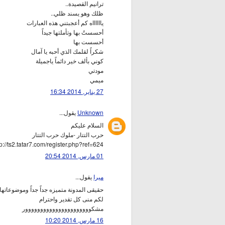
ترانيم القصيدة..
ظلك وهو يسند ظلي..
يااااااه كم أعجبتني هذه العبارات
أحسستُ بها وتأملتها جيداً
أحسست بها
شكراً لقلمك الذي أحبه يا آمال
كوني بألف خير دائماً ياجميلة
مودتي
ميمي
27 يناير, 2014 16:34
Unknown
يقول...
السلام عليكم
حرب التتار -ملوك حرب التتار
tp://ts2.tatar7.com/register.php?ref=624
01 مارس, 2014 20:54
ميرا
يقول...
حقيقى المدونة متميزه جداً جداً وموضوعاتها 
لكم منى كل تقدير واحترام
مشكوووووووووووووووووووووور
16 مارس, 2014 10:20