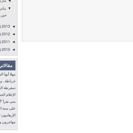
مار
◄
يناير
▼
حين ي
)
2013
◄
)
2012
◄
)
2011
◄
)
2010
◄
مقالاتي
مهلا أيها المنفى..
غرناطة.. ولا غالب
دمقرطة العرب و
الإعلام الجديد 
متى تقرأ "أمة إقرأ" I
على سنة الله ورسول
الإرهابيون الجد
مهاجرون ولكن !