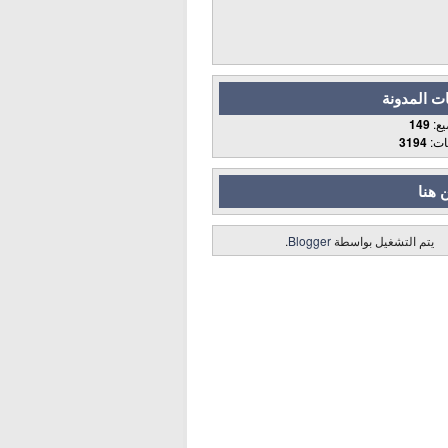
ت المدونة
يع:
149
قات:
3194
 هنا
يتم التشغيل بواسطة
Blogger
.