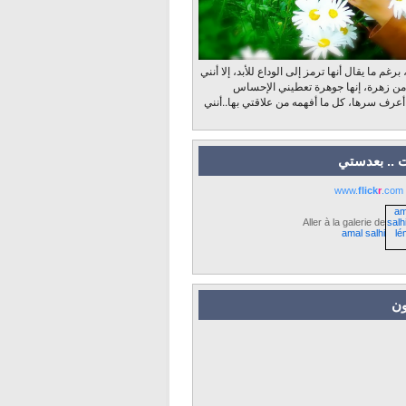
رغم ما يقال أنها ترمز إلى الوداع للأبد، إلا أنني
 من زهرة، إنها جوهرة تعطيني الإحساس
 أعرف سرها، كل ما أفهمه من علاقتي بها..أنني
 .. بعدستي
www.
flick
r
.com
Aller à la galerie de
amal salhi
ون