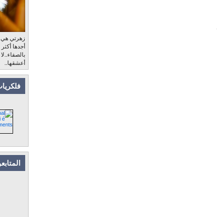
زهرتي هي، ب
أجدها أكثر
بالصفاء..لا
أعشقها..
فلكريات
المتابع