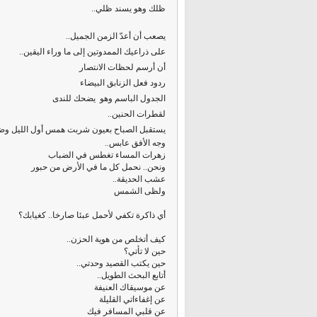
ظلك وهو يسند ظلي..
يصعب أن أعدّ الزمن الجميل..
على ذراعيك الممدوتين إلى ما وراء اليقين..
أن أرسم لحظات الانتصار
ردود فعل الزنابق البيضاء
الجدول الباسم وهو يضحك للندى
لقطرات الحنين..
يستقبل الصباح بعيون شربت همس أول الليل وضوء
وجه الأفق عابس..
زهرات المساء تغطس في الضباب
ونحن.. نحمل كل ما في الأرض من حبور
عشب الحديقة..
ولظى الشمس
أي ذاكرة تكفي لأحمل عبئا صارخا.. كغيابك؟
كيف أتخلص من هوية الحزن..
حين لا تأتي؟
حين يكتب القصيد وحدتي..
أتابع البحث الطويل..
عن موسيقاك العنيفة
عن إغفاءاتي القليلة
عن قلبي المسافر فيك