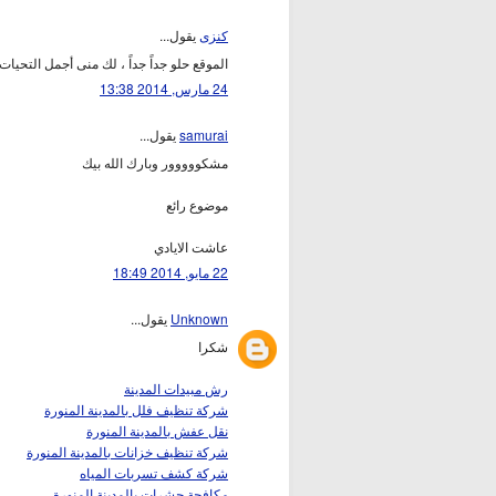
كنزى
يقول...
الموقع حلو جداً جداً ، لك منى أجمل التحيات
24 مارس, 2014 13:38
samurai
يقول...
مشكووووور وبارك الله بيك
موضوع رائع
عاشت الايادي
22 مايو, 2014 18:49
Unknown
يقول...
شكرا
رش مبيدات المدينة
شركة تنظيف فلل بالمدينة المنورة
نقل عفش بالمدينة المنورة
شركة تنظيف خزانات بالمدينة المنورة
شركة كشف تسربات المياه
مكافحة حشرات بالمدينة المنورة