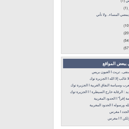
س
(1)
(1)
مضي المساء.. ولا تأتي
(10
(20
(54
(57
 ببعض المواقع
 تريث I العيون بريس
 إلا الله I الجزيرة توك
سياسة النفاق الغربية I الجزيرة توك
: الرقابة خارج السيطرة ! I الجزيرة توك
 الحدود المغربية
ه I الحدود المغربية
د I مغرس
! I مغرس