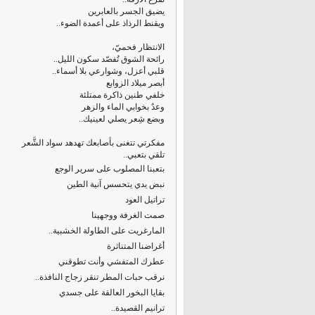
يضيق الجسر بالعابرين
ويقنط الرذاذ على أعمدة الضوء..
الانتظار فحميّ،
رائحة الشوق تُفصّد سكون الليل..
قلبي أعزل، وشوارعي بلا أسماء..
أبصر ميلاد الزوابع
خلفي طنين ذاكرة ممتلئة
وعدٌ بخوابي الماء والزهر
وبضع شِعر يصلي لعينيك..
مفكرتي تتغنى بأصابعك تهدهد سواد الشَّعر
تلقي بتعبي..
بتعبنا المصلوب على سرير الوجع
نبض يدي يتحسس آنية الطين
تراتيل العود
صمت الغرفة ووجهينا
المارغريت على الطاولة الخشبية..
أغراضنا المتناثرة
عطرك المتفشي وأنت تطوقني
نرقب حبات المطر تنقر زجاج النافذة..
بقايا البخور العالقة على جسدي
ترانيم القصيدة..