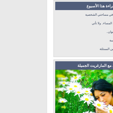
قراءة هذا الأسبوع
 في مساحتي الشخصية
لمساء.. ولا تأتي
وان..
سة
ن الممتلئة
مع المارغريت الجميلة