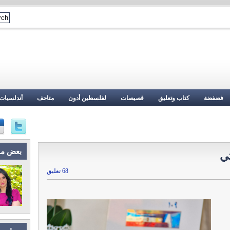
فضفضة
كتاب وتعليق
قصيصات
لفلسطين أدون
متاحف
أندلسيات
بعض م
تي
68 تعليق