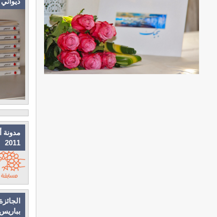
ديواني
مدونة أ
2011
الجائزة
بباريس