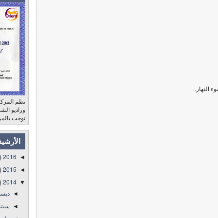
 النهار..
نظم المركز
توجت بالمر
الأرشي
)
2016
◄
)
2015
◄
)
2014
▼
ديس
◄
سبتم
◄