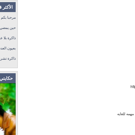
الأكثر 
مرحبا بكم
حين يمضي ا
ذاكرة بلا عن
بعيون العد
ذاكرة تشري
حكايتي 
ht
مهمه للغايه