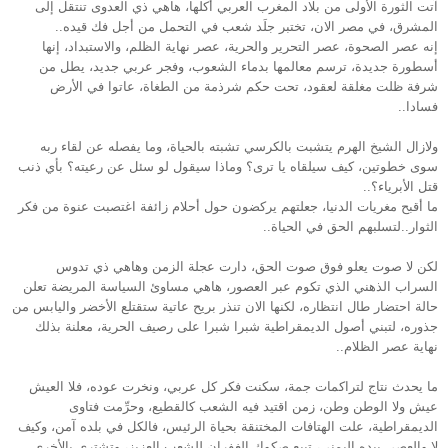
آتت الثورة الأولى من بلاد المغرب العربي أُكلها، هاهي ذي العدوى تنتقل إلى
المشرق، في مصر الان، تختبر جلَد شعب في التحمل من أجل فك قيده..
إنه عصر الصحوة، عصر التحرير والحرية، عصر نهاية الظلم، والاستبداد، إنها
أسطورة جديدة، ترسم معالمها بدماء الشعوب، وفجر عربي جديد، يطل من
شرفة ظلت مغلقة لعقود، تحت حكم شرذمة من الطغاة، عاتوا في الأرض
فسادا..
ولازال الشيخ الهرم يتشبت بالكرسي تشبته بالحياة، وما يفصله عن لقاء ربه
سوى خطوتين، كيف سيلقاه يا ترى؟ وماذا سيقول لو سئل عن رعيته؟ بأي ذنب
قتل الأبرياء؟..
ما أقبح مغريات الدنيا، جعلتهم يركضون حول أحلام زائفة اغتصبت عنوة من فكر
الثوار..لتسلبهم الحق في الحياة..
لكن لا صوت يعلو فوق صوت الحق، دارت عجلة الزمن وهاهي ذي تدوس
السراب الذهني الذي تكوم عبر العصور، هاهي مساوئ السياسة المريضة تعلن
حالة احتضار طال انتظاره، لكنها الان تنذر بريح عاتية ستقتلع الأخضر واليابس من
جذوره، لتبني أصول الديمقراطية شبرا شبرا على رصيف الحرية، معلنة بذلك
نهاية عصر الظلام..
ما يحدث نتاج لتراكمات جمة، سكنت فكر كل عربي، ونخرت عوده، فلا العيش
عيش ولا الوطن وطن، زمن اقتيد فيه الشعب كالقطيع، وحرِّمت فتاوى
الديمقراطية، علت الهتافات المختنقة بحياة الرئيس، فالكل في بلده آمن، وكيف
لا والعصى بيده اليمنى، تبيع صكوك الغفران للشعب العزيز، وتشتري بالأخرى