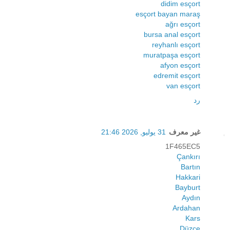
didim esçort
esçort bayan maraş
ağrı esçort
bursa anal esçort
reyhanlı esçort
muratpaşa esçort
afyon esçort
edremit esçort
van esçort
رد
غير معرف
31 يوليو, 2026 21:46
1F465EC5
Çankırı
Bartın
Hakkari
Bayburt
Aydın
Ardahan
Kars
Düzce