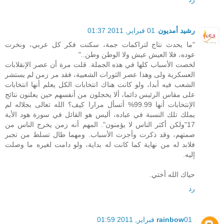
رشيد أمديون
01 فبراير, 2011 01:37
"ما يحدث نتاج لتراكمات جمة، سكنت فكر كل عربي، ونخرت
عوده، فلا العيش عيش ولا الوطن وطن.."
لخصت الأسباب كلها في هذه الجملة. قلت مرة أن عصر الإنقلابات
العسكرية ولى وهذا عصر الثورات الشعبية، فقد مر زمن لم يستشر
الشعب فيه أبدا، ولو كانت هناك انتخابات الكل يعلم أنها انتخابات
على مقاس الرئيس دائما، ألا يخجلون من أنفسهم حين يعلنون نتائج
الإنتخابات أنها 99.99% أتسأل مرارا كيف؟ الله تعالى بجلاله لم
يملك تلك النسبة في عباده، أليس هو القائل في سورة هود الأية
17"ولكن أكثر الناس لا يؤمنون". المهم أنه زمن يخرج الناس من
صمتهم، وقد ذكرت وأجزت الأسباب. ومهما طال تسلط من تجبر
فلابد له من نهاية كما كانت له بداية، ولو دامت لغيره ما وصلت
إليه.
حياك الله أختي.
رد
01 فبراير, 2011 01:59
rainbow