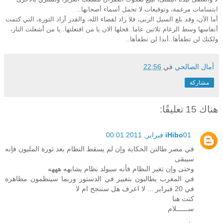
ابتسامات مرغمة، وتوقيعات لا تحمل أسماء أصحابها..
أما الآن، وقد بلغ السيل الزبى، فلا راد لقضاء الله، والقدر أراد الثورة، التي كتمت
أنفاسها وسط الرغام ثلاثين عاما..فحلها الان يا من افتعلتها..يا من أشعلت النار،
ولكنك لن تطفأها..أبدا لن تطفأها..
أمال الصالحي
في
22:56
مشاركة
هناك 15 تعليقًا:
01 فبراير, 2011 00:01
iHibo
في مصر طالتن الحكاية وإن لم يسقط النظام بعد ثورة المليون فإنه
سيبقى
وحتى وإن تغير النظام فأنه سيولد نظام يشابهه هههه
في المغرب يطالبون بتغيير في الدستور وربما سينظمون مظاهرة
في 20 فبراير ... لا اعرف هل ستنجح ام لا
كنت هنا
ســــــلام
رد