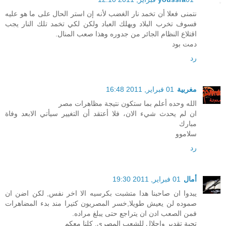
نتمنى فعلا أن تخمد نار الغضب لأنه إن استر الحال على ما هو عليه
فسوف تخرب البلاد ويهلك العباد ولكن لكي تخمد تلك النار يجب
اقتلاع النظام الجائر من جدوره وهذا صعب المنال.
دمت بود
رد
مغربية
01 فبراير, 2011 16:48
الله وحده أعلم بما ستكون نتيجة مظاهرات مصر
ان لم يحدث شيء الان، فلا أعتقد أن التغيير سيأتي الابعد وفاة
مبارك
سلاموو
رد
أمال
01 فبراير, 2011 19:30
يبدوا ان صاحبنا هدا متشبت بكرسيه الا اخر نفس, لكن اضن ان
صموده لن يعيش طويلا,خسر المصريون كتيرا مند بدء المضاهرات
فمن الصعب ادن ان يتراجع حتى يبلغ مراده.
تحية تقدير واجلال للشعب المصري, كلنا معكم