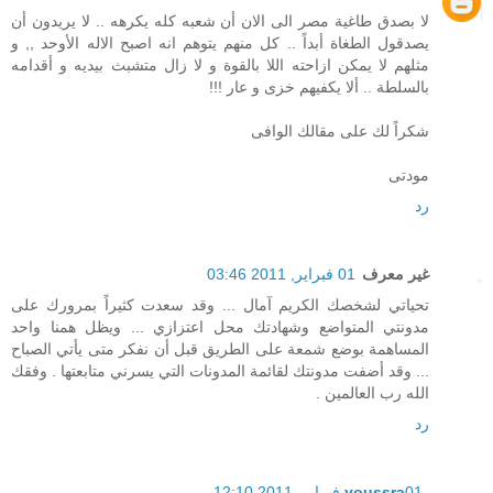
لا بصدق طاغية مصر الى الان أن شعبه كله يكرهه .. لا يريدون أن
يصدقول الطغاة أبداً .. كل منهم يتوهم انه اصبح الاله الأوحد ,, و
مثلهم لا يمكن ازاحته اللا بالقوة و لا زال متشبث بيديه و أقدامه
بالسلطة .. ألا يكفيهم خزى و عار !!!
شكراً لك على مقالك الوافى
مودتى
رد
غير معرف
01 فبراير, 2011 03:46
تحياتي لشخصك الكريم آمال ... وقد سعدت كثيراً بمرورك على
مدونتي المتواضع وشهادتك محل اعتزازي ... ويظل همنا واحد
المساهمة بوضع شمعة على الطريق قبل أن نفكر متى يأتي الصباح
... وقد أضفت مدونتك لقائمة المدونات التي يسرني متابعتها . وفقك
الله رب العالمين .
رد
01 فبراير, 2011 12:10
youssra