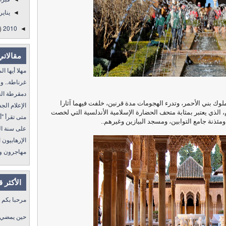
يناير
◄
)
2010
◄
مقالاتي
مهلا أيها المنفى..
غرناطة.. ولا غالب
دمقرطة العرب و
ك بني الأحمر، وتدرء الهجومات مدة قرنين،
خلفت فيهما آثارا
الإعلام الجديد 
الذي يعتبر بمثابة متحف الحضارة الإسلامية الأندلسية التي لخصت
متى تقرأ "أمة إقرأ" I
مئذنة جامع التوابين، ومسجد البيازين وغيرهم..
على سنة الله ورسول
الإرهابيون الجد
مهاجرون ولكن !
الأكثر 
مرحبا بكم
حين يمضي ا