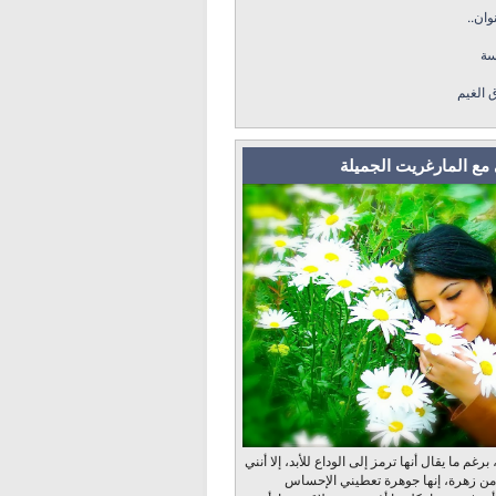
وان..
سة
ق الغيم
مع المارغريت الجميلة
رغم ما يقال أنها ترمز إلى الوداع للأبد، إلا أنني
 من زهرة، إنها جوهرة تعطيني الإحساس