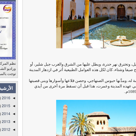
نظم المركز
ل، وتخترق نهر حدرة، ويطل عليها من الشرق والغرب جبل شلير، أو
ج صيفا وشتاء، كان لكل هذه العوامل الطبيعية أثر في
ازدهار المدينة
توجت بالمر
ام 1013م غرناطة عاصمة له، ومدَّنها حبوس الصنهاجي، وحصن قلاعها وأسوارها وبنى قصبتها
في عهده المدينة وعمرت، هذا قبل أن تسقط مرة أخرى من أيدي
الأرشي
)
2016
◄
)
2015
◄
)
2014
◄
)
2013
◄
)
2012
◄