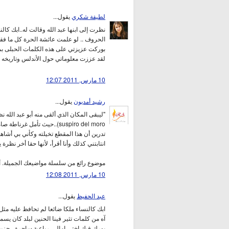
لطيفة شكري
يقول...
نظرت إلى ابنها عبد الله وقالت له..ابك كال
الحروف .. لو علمت عائشة الحرة كل ما فقدنا
بوركت عزيزتي على هذه الكلمات الحبلى بمزي
لقد عززت معلوماتي حول الأندلس وتاريخه 
10 مارس, 2011 12:07
رشيد أمديون
يقول...
suspiro del moro)..حيث تأمل غرناطة صامتا، ثم بكى ونظرت إليه أمه عائشة الحرة..."
تدرين أن هذا المقطع تخيلته وكأني بي أشاهد 
انتابتني كذلك وأنا أقرأ، لأنها حقا أخر نظرة 
موضوع رائع من سلسلة مواضيعك الجميلة. أحي
10 مارس, 2011 12:08
عبد الحفيظ
يقول...
ابك كالنساء ملكا ضائعا لم تحافظ عليه مثل
آه من كلمات تثير فينا الحنين لبلد كان يسم
بورك فيك اختي امال ، رباعية ساحرة ، جزي