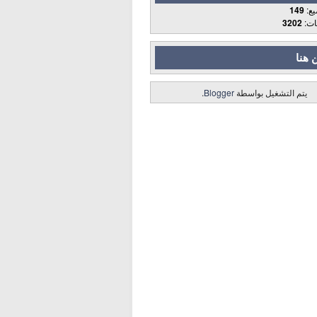
يع:
149
قات:
3202
 هنا
يتم التشغيل بواسطة
Blogger
.