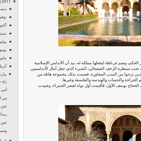
)
2011
▼
ديس
◄
نوفم
◄
أكتو
◄
سبتم
◄
يولي
◄
يوني
◄
مايو
◄
لحكم، وضم غرناطة ليجعلها مملكة له، بيد أن الأندلس الإسلامية
أبري
◄
رى تحت سيطرة الزحف القشتالي، الشيء الذي جعل آمال الأندلسيين
مار
لذين نزحوا من المدن المجاورة، فضمت بذلك مجموعة هائلة من
▼
لم الجراحة والحساب والهندسة والفلسفة وغيرها..
زلة ح
الحجاج يوسف الأول، فأقيمت أول نواة لقصر الحمراء، وشيدت
أمي.
بين ا
عين عل
رسالة
عين عل
وصية
فبرا
◄