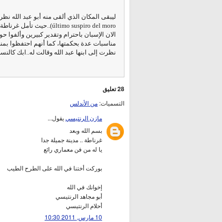
ليبقى المكان الذي ألقى منه أبو عبد الله نظر
último suspiro del moro)
الان الإسبان باحترام وتقدير كبيرين وألفوا 
مناسبات عدة بحكمتها، كما أنهم احتفظوا بمنزل
نظرت إلى ابنها عبد الله وقالت له..ابك كالنسا
28 تعليق
التسميات:
من الأندلس
مازن الرنتيسي
يقول...
بسم الله وبعد
غرناطة .. مدينة جميلة جدا
يا له من فن معماري رائع
بوركت أختنا في الله على الطرح الطيب
إخوانك في الله
أبو مجاهد الرنتيسي
أحلام الرنتيسي
10 مارس, 2011 10:30