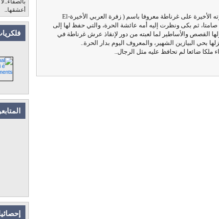
بالصفاء..لا
أعشقها..
ته
الأخيرة على غرناطة معروفا باسم ( زفرة العربي الأخيرة-El
..حيث تأمل غرناطة صامتا، ثم بكى ونظرت إليه أمه عائشة الحرة، والتي حفظ لها إلى
فلكريات
حولها القصص والأساطير لما لعبته من دور لإنقاذ عرش غرناطة في
ها بحي البيازين الشهير، والمعروف اليوم بدار الحرة..
ء ملكا ضائعا لم تحافظ عليه مثل الرجال..
المتابع
إحصائيا