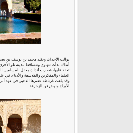
توالت الأحداث وتقلد محمد بن يوسف بن نصر ا
أنذاك بدأت تتهاوى وتتساقط مدينة تلو الأخ
تعقد عليها، فصارت أنذاك معقل المسلمين ا
العلماء والمفكرين والفلاسفة والأدباء، في ع
وقد بلغت غرناطة عصرها الذهبي في عهد أبي 
الأبراج ونهض فن الزخرفة..