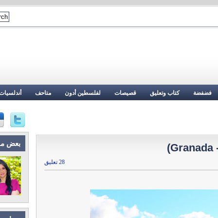
فضفضة
كتاب وتعليق
قصيصات
لفلسطين أدون
متاحف
أندلسيات
بعض م
)
28 تعليق