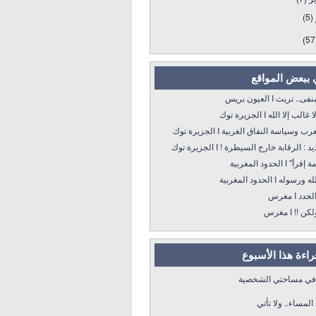
(5)
(57
 ببعض المواقع
 تريث I العيون بريس
 إلا الله I الجزيرة توك
سياسة النفاق الغربية I الجزيرة توك
: الرقابة خارج السيطرة ! I الجزيرة توك
 الحدود المغربية
ه I الحدود المغربية
د I مغرس
! I مغرس
قراءة هذا الأسبوع
 في مساحتي الشخصية
لمساء.. ولا تأتي