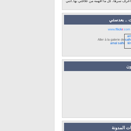
 أعرف سرها، كل ما أفهمه من علاقتي بها..أنني
 .. بعدستي
www.
flick
r
.com
Aller à la galerie de
amal salhi
ون
ت المدونة