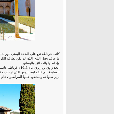
كانت غرناطة تقع على الضفة اليمنى لنهر شني
ما عرف بجبل الثلج، الذي لم تكن تفارقه الثلو
وإحاطتها بالحدائق والبساتين..
اتخد زاوي بن زيري ع
العظيمة، ثم خلفه ابنه باديس الذي ازدهرت 
بربر صنهاجة ويستحوذ عليها المرابطون عام 1089م..