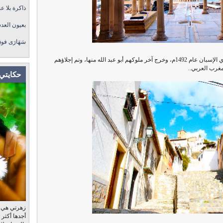
ذاكرة بلا عن
بعيون العد
سَهَارَى فو
هذا إلى أن سقطت آخر معاقل بني الأحمر في أيدي الإسبان عام 1492م، وخرج آخر ملوكهم أبو عبد الله منها، وتم إجلاؤهم
مغرب العربي..
حكايتي 
زهرتي هي، ب
أجدها أكثر