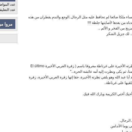
عدد المواض
عدد التعلي
نساء ملكا ضائعا لم تحافظ عليه مثل الرجال..الوجع والندم يقطران من هذه
ه من بعدها لأصابتها جلطة !!!!
مروا من
ج من الفخر و الألم ..
.. لك جزيل الشكر
"ليبقى المكان الذي ألقى منه أبو عبد الله نظرته الأخيرة على غرناطة معروفا باسم ( زفرة العربي الأخيرة-El último
أبا عبد الله وهو يلقي نظرته الأخيرة، حقا إنها زفرة العربي الأخيرة، زفرة
يلقيها على غرناطة..
ك أختي الكريمة وبارك الله فيكِ.
 الرجال.
ى يوما الأندلس
ت خيرا