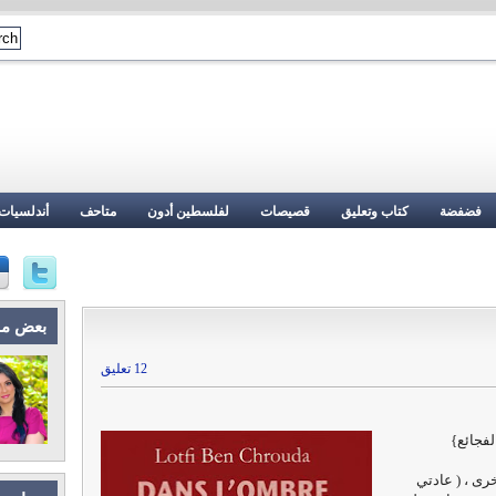
فضفضة
كتاب وتعليق
قصيصات
لفلسطين أدون
متاحف
أندلسيات
بعض م
12 تعليق
لفجائع}
خرى ، ( عادتي