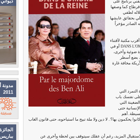
ديواني
فني برنامج على
قرطاج كما وصفها
لاله لطفي
لي بحقائق عايشها
الصادر مؤخراً
رب مكتبة لآقتناء
الكتاب، عدت وفي يدي DANS L'OMBRE DE LA REINE أو في
ة ضوئية وأخرى،
د بضع أسطر
أريكة مخافة غارة
مدونة أ
التمرد التي
2011
 على نفسك باب
لضغينة التي
لإنسانية حتى
بسيطة..أهم
ا يحكمون بها؟.. لا دين ولا ملة تبيح ما استباحوه، حتى قانون الغاب
الجائزة
بباريس
 لاستقبال المزيد، رغم أن عقلك سيتوقف بين لحظة وأخرى عن