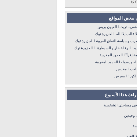
(57
 ببعض المواقع
 تريث I العيون بريس
 إلا الله I الجزيرة توك
سياسة النفاق الغربية I الجزيرة توك
: الرقابة خارج السيطرة ! I الجزيرة توك
 الحدود المغربية
ه I الحدود المغربية
د I مغرس
! I مغرس
قراءة هذا الأسبوع
 في مساحتي الشخصية
. وحيدين
سة
ق الغيم