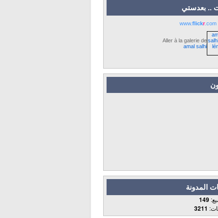
 .. بعدستي
www.
flick
r
.com
Aller à la galerie de
amal salhi
ون
ت المدونة
يع:
149
قات:
3211