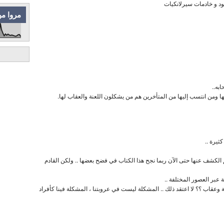
د و خادمات سيرلانكيات
مروا من
ابه..
لها ومن انتسب إليها من المتأخرين هم من يشكلون اللعنة والعقاب لها.
ثيرة ..
م الكشف عنها حتى الآن ربما نجح هذا الكتاب في فضح بعضها .. ولكن القادم
بر العصور المختلفة ..
مة وعقاب ؟؟ لا اعتقد ذلك .. المشكلة ليست في عروبتنا ، المشكلة فينا كأفراد