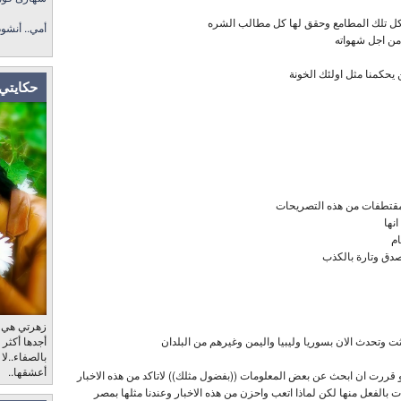
كل تلك المطامع وحقق لها كل مطالب الشره
أمي.. أنشو
 من اجل شهواته
 يحكمنا مثل اولئك الخونة
حكايتي 
مقتطفات من هذه التصريحات
نها
ام
صدق وتارة بالكذب
زهرتي هي، ب
أجدها أكثر
 وتحدث الان بسوريا وليبيا واليمن وغيرهم من البلدان
بالصفاء..لا
أعشقها..
قررت ان ابحث عن بعض المعلومات ((بفضول مثلك)) لاتاكد من هذه الاخبار
ت بالفعل منها لكن لماذا اتعب واحزن من هذه الاخبار وعندنا مثلها بمصر