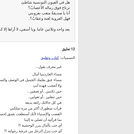
هل في العيون التونسية شاطئ
ترتاح فوق رماله الأعصابُ؟
أنا يا صديقةُ متعب بعروبتي
فهل العروبة لعنة وعقابُ؟..
بعد واحد وثلاثين عاما..ويا أسفي، لا أراها إلا ك
12 تعليق
التسميات:
كتاب وتعليق
غير معرف يقول...
مساء الغاردينيا آمال
مساء عبق بقلمك الجميل في الوصف والس
ولا أتعجب فهذة أنتِ
حين تكتبين ..أو تصفين ..
حين تنقلين ..أو تقولين..
في كل حالاتك رائعة بديعة
قرأت سطورك أكثر من مرة تملكني
الغضب والإستياء لأنك أستطعت بعمق إح
بما قرأتيه أن تصلي به إلينا
أي حب ياآمال يبرر الوحشية ؟!
أي حب ينزل الرجل من عرشة رجولته ؟!