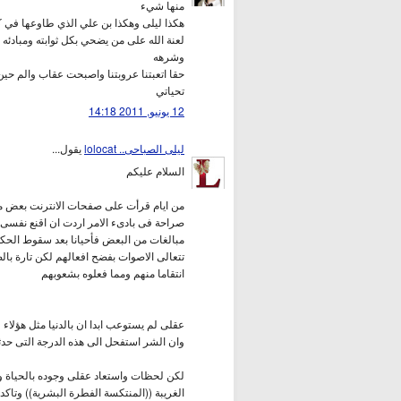
منها شيء
هكذا ليلى وهكذا بن علي الذي طاوعها في 
لعنة الله على من يضحي بكل ثوابته ومبادئه
وشرهه
حقا اتعبتنا عروبتنا واصبحت عقاب والم حين
تحياتي
12 يونيو, 2011 14:18
ليلى الصباحى.. lolocat
يقول...
السلام عليكم
من ايام قرأت على صفحات الانترنت بعض 
صراحة فى بادىء الامر اردت ان اقنع نفسى ا
مبالغات من البعض فأحيانا بعد سقوط الحك
تتعالى الاصوات بفضح افعالهم لكن تارة بال
انتقاما منهم ومما فعلوه بشعوبهم
عقلى لم يستوعب ابدا ان بالدنيا مثل هؤلاء
وان الشر استفحل الى هذه الدرجة التى حدثت
لكن لحظات واستعاد عقلى وجوده بالحياة و 
الغريبة ((المنتكسة الفطرة البشرية)) وتاكد