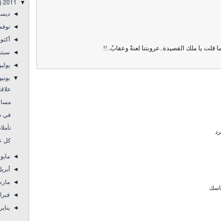
)
2011
▼
ديس
◄
نوفم
◄
أكتو
◄
ما قلت يا ملك القصيدة..عروبتنا لعنةٌ وعقابُ..!!
سبتم
◄
يولي
◄
يوني
▼
علاقت
مساف
في ظ
تأملا
رد
كل عا
مايو
◄
أبري
◄
مار
◄
ساسك
فبرا
◄
يناير
◄