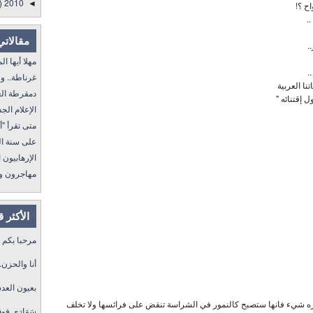
)
2010
◄
ح ؟!
.
مقالاتي
.
مهلا أيها المنفى..
.
غرناطة.. ولا غالب
نا العربية
دمقرطة العرب و
 إقتنائه "
الإعلام الجديد 
متى تقرأ "أمة إقرأ" I
على سنة الله ورسول
الإرهابيون الجد
مهاجرون ولكن !
الأكثر 
مرحبا بكم
أنا والحزن.
بعيون العد
ره شيء فانها ستصبح كالنمور في الشراسة تنقض على فرائسها ولا تخلف
سَهَارَى فو