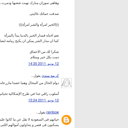
وهاهى سوزان مبارك نهبت شعبها ودمرت رج
صدقت حماتك غاليتى
(((الخير امرأة والشر امرأة)))
نعم اختاه فمدار الخير بالدنيا يبدأ بالمرأة
كما ان مدار الشر يمكن ان يكبح زمامه ايض
شكرا لك من الاعماق
دمت بكل خير وسلام
12 يونيو, 2011 14:30
كريمة سندي
يقول...
دوام الحال من المحال وهما حصدا مازرعاه
أسلوب راقي جدا في طرح الإشكالية تحياتي
12 يونيو, 2011 15:24
rainbow
يقول...
حياتهم فى السعودية لا تقل عن ما كانوا علي
يسكنون فى قصر و يتداولون أموالهم اللتى 