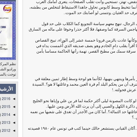
فض، تهتز، تستحيي وأنت تقلب الصفحات، يتعرى أمامك العرب
نما تتخبط وسط كابوس تحاول جاهدا الاستيقاظ لتتخلص من بطشه،
قرف حد الغثيان..وتتمنى لو أصابتك حد الموت..
الرجال، تنهج معهم سياسة التجويع كما الكلاب على حد قول
اجس السرقة كما وصفها، فلا أكثر حذرا وخوفا على ماله من السارق
يد، وكأنها عادت بالزمن قرونا خمسة عشر إلى الوراء، تبيح القصاص
ا أقرأ بقلب دامٍ الخادم وهو يصف صديقه الذي أُغمست يداه في
سرقة سمك من مطبخ القصر، تهمة رأتها الحاكمة مساسا بأمن
نظم المركز
توجت بالمر
بأمرها وينتهي بنهيها، لكأنما هو لوحة وسط إطار ثمين معلقة في
رف أن من يحكم البلد أم قرة العين محمد وعائلتها لا هو؟..السيدة
الأرشي
عرش فحولته..!
)
2016
◄
لو كانت المصونة ليلى أكثر حكمة لما فر بن علي وإياها نحو الخليج
)
2015
كرة الكهل والصبي إلى أن يرث الله الأرض ومن عليها..
◄
لتها حد الثمالة؟..أما كان من الأجدر أن تغدق على شعبها من نعمه
)
2014
◄
.؟
)
2013
◄
آه أيها الوطن ماذا تفعل بين دفتي هذا الكتاب..أكان القباني يستشعر حالك حينما كتب في تونس عام ١٩٨٠ قصيدته
)
2012
◄