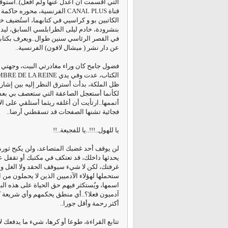
التي أقسمت أن أعدل عنها ولم أفعل)..استوق
قناة
CANAL PLUS
الفرنسية، محوره حاكمة 
الكاتبين بو و كراسيي في كتابهما، استُضيف خ
بنشرودة، خادم ليلى الطرابلسي السابق، ليد
في القصر الرئاسي سنين طوال..ويعرف بكتابه 
عن دار نشر ( ميشال لافون) الفرنسية..
فضول جامح كان وراء مغادرتي البيت، وجهتي أق
ظل الملكة، بدأت أسترق النظر إليه بين إشار
لكأنما أستعجل الصاعقة التي ستعصف بي بع
أتممها..ارتأيت أن أغلقه ريثما أستلقي على ال
فجائية تشنها الصفحات قد تسقطني أرضا..
يا للهول..!!!..يا للفجيعة..!!
لن يوقف أحد غضبك المتصاعد، ولن يكبح ثورة 
يحدثها داخلك، قد تعتكف في مكتبك أو تقفل
غرفتك، لكن لا شيء سيوقف الحقد ولا الغل وا
ستحملها لهؤلاء الآدميين الذين لا يحملون من ا
اسمها، ويُستكثر فيهم حق الحياة على هذه ال
آدميون فعلا؟..أي منطق يحكمهم وأي شريعة كانو
أكثر رحمة وأقل جورا..
تتابع القراءة، طوعا أو كرها، شيء ما يدفعك