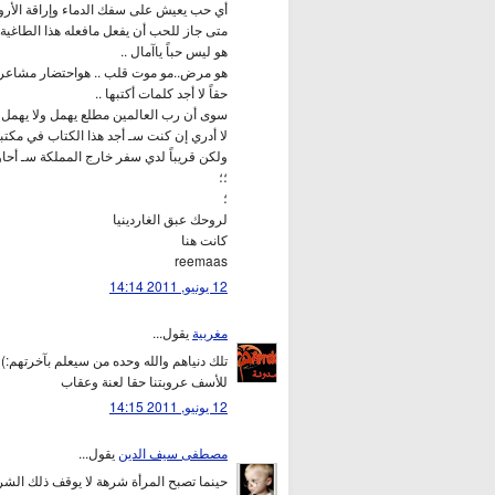
أي حب يعيش على سفك الدماء وإراقة الأروا
متى جاز للحب أن يفعل مافعله هذا الطاغية .
هو ليس حباً ياآمال ..
هو مرض..مو موت قلب .. هواحتضار مشاعر.
حقاً لا أجد كلمات أكتبها ..
سوى أن رب العالمين مطلع يهمل ولا يهمل .
لا أدري إن كنت سـ أجد هذا الكتاب في مكتبات
ولكن قريباً لدي سفر خارج المملكة سـ أحاول
؛؛
؛
لروحك عبق الغاردينيا
كانت هنا
reemaas
12 يونيو, 2011 14:14
مغربية
يقول...
تلك دنياهم والله وحده من سيعلم بآخرتهم:)
للأسف عروبتنا حقا لعنة وعقاب
12 يونيو, 2011 14:15
مصطفى سيف الدين
يقول...
حينما تصبح المرأة شرهة لا يوقف ذلك الش