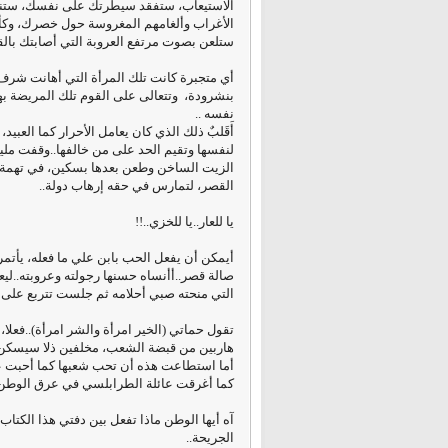
الاستيعاب، ستفقد سيطرتك على نفسك، ستنت
الأغراب وألغامهم المغروسة حول خصرك، وكأ
ستلعن بصوت مرتفع العروبة
التي أصابتك بال
أي متجبرة كانت تلك المرأة التي أهانت شرف 
بنشرودة، وتتعالى على القوم تلك المريضة به
نفسه ..
أَقَلبٌ ذلك الذي كان يعامل الأحرار كما العب
لنفسها وتقيم الحد على من خالفها..وقفت ملي
الزيت الساخن وطعن بعدها بسكين، في تهمة 
القصر، لتمارس في حقه إرهاب دولة..
يا للعار..يا للخزي..!!
أيمكن أن يفعل الحب بابن علي ما فعله، يأتمر 
صالة قصر..أأنساه حسنها رجولته وعروبته..ليعت
التي منحته صبي أحلامه ثم جلست تتربع على 
تقول حماتي (الخير امرأة والشر امرأة)..فعلا، 
هاربين من قبضة الشعب، مخلفين ذلا سيسكن ذا
أما استطاعت هذه أن تحب شعبها كما أحبت عائ
كما أغرقت عائلة الطرابلسي في عرق الوطن.
الجريحة..