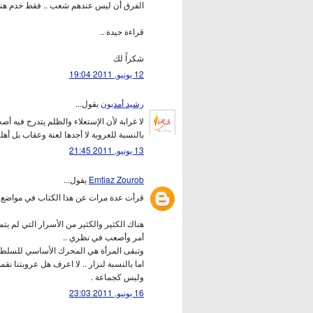
الفرق أن ليس عندهم شعب .. فقط خدم هنو
قراءة جيدة ..
شكراً لك
12 يونيو, 2011 19:04
رشيد أمديون
يقول...
لا غرابة لأن الإستعلاء والظلم يتدرج فيه أصح
بالنسبة للعروبة لا أجدها لعنة وعقاب بل أه
13 يونيو, 2011 21:45
Emtiaz Zourob
يقول...
قرأت عدة مرات عن هذا الكتاب في مواضع ك
هناك الكثير والكثير من الأسرار التي لم يت
أمر وأصعب في نظري ..
وتبقى المرأة هي المحرك الأساسي للسلطة ع
اما بالنسبة لنزار .. لا اعرف هل عروبتنا نق
وليس كجماعة .
16 يونيو, 2011 23:03