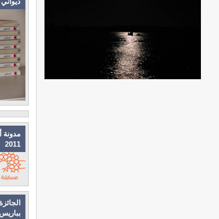
ديواني
مدونة أ
2011
الجائزة
بباريس