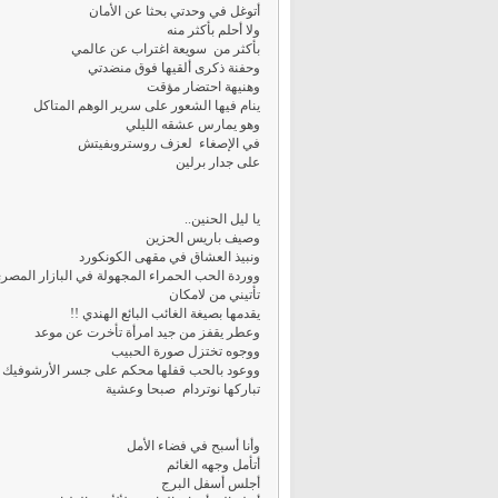
أتوغل في وحدتي بحثا عن الأمان
ولا أحلم بأكثر منه
بأكثر من سويعة اغتراب عن عالمي
وحفنة ذكرى ألقيها فوق منضدتي
وهنيهة احتضار مؤقت
ينام فيها الشعور على سرير الوهم المتاكل
وهو يمارس عشقه الليلي
في الإصغاء لعزف روستروبفيتش
على جدار برلين
يا ليل الحنين..
وصيف باريس الحزين
ونبيذ العشاق في مقهى الكونكورد
ووردة الحب الحمراء المجهولة في البازار المصر
تأتيني من لامكان
يقدمها بصيغة الغائب البائع الهندي !!
وعطر يقفز من جيد امرأة تأخرت عن موعد
ووجوه تختزل صورة الحبيب
ووعود بالحب قفلها محكم على جسر الأرشوفيك
تباركها نوتردام صبحا وعشية
وأنا أسبح في فضاء الأمل
أتأمل وجهه الغائم
أجلس أسفل البرج