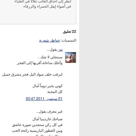
أنظر إلى أحداق الغائب تتلألأ في العلياء
في أضواء إيفل الحمراء والزرقاء
22 تعليق
التسميات:
خواطر شعرية
نور
يقول...
سينجلي لا شك ..
وأحلك ساعاته أقربها إلى الفجر
لنرقب خلف سواد اليل فجر مشرق جميل
كوني بخير دوماً آمال
كل المحبة
01 سبتمبر, 2011 00:47
غير معرف يقول...
صباحك غاردينيا آمال
في كل ركن ستجدين صورة عاشق
وبين العطور الباريسية رائحة الحب
وهناك خلف ذلك الجسر