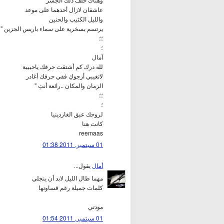
عاشقان لازال أحدهما على موعد
والليل الكئيب والحنين
يرتسم بسخرية على سماء باريس الحزين "
؛؛
؛
آمال
لله درك كم أشتقت حرفك ياحبيبة
لاتغيبي أرجوكِ ففي حرفك أغادر
الزمان والمكان ..رائعة أنتِ "
؛؛
؛
لروحك عبق الغاردينيا
كانت هنا
reemaas
01 سبتمبر, 2011 01:38
أمال
يقول...
مهما طال الليل لابد أن ينجلي
كلمات جميلة رغم قساوتها
مودتي
01 سبتمبر, 2011 01:54