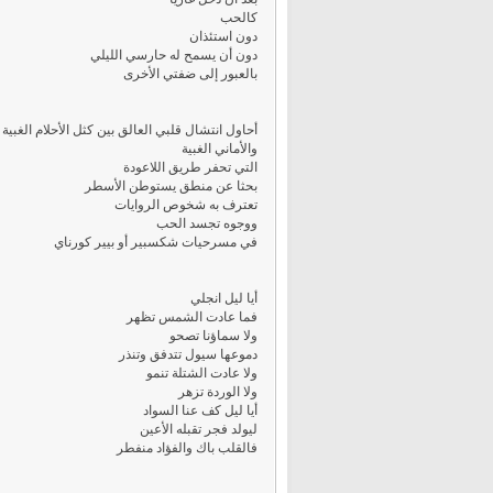
كالحب
دون استئذان
دون أن يسمح له حارسي الليلي
بالعبور إلى ضفتي الأخرى
أحاول انتشال قلبي العالق بين كثل الأحلام الغبية
والأماني الغبية
التي تحفر طريق اللاعودة
بحثا عن منطق يستوطن الأسطر
تعترف به شخوص الروايات
ووجوه تجسد الحب
في مسرحيات شكسبير أو بيير كورناي
أيا ليل انجلي
فما عادت الشمس تظهر
ولا سماؤنا تصحو
دموعها سيول تتدفق وتنذر
ولا عادت الشتلة تنمو
ولا الوردة تزهر
أيا ليل كف عنا السواد
ليولد فجر تقبله الأعين
فالقلب باك والفؤاد منفطر