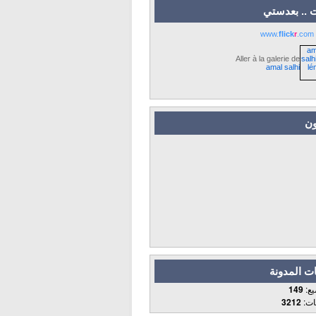
 .. بعدستي
www.
flick
r
.com
Aller à la galerie de
amal salhi
ون
ت المدونة
يع:
149
قات:
3212