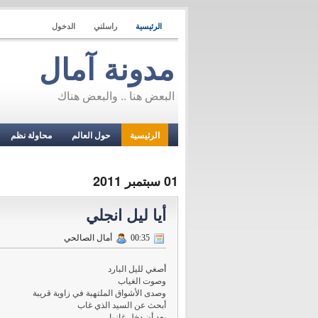
الرئيسية
راسلني
الدخول
مدونة آمال
البعض هنا .. والبعض هناك
الرئيسية
حول العالم
محاولة نظم
01 سبتمبر 2011
أيا ليل انجلي
00:35
أمال الصالحي
أ
صغي لليل البارد
وصوت الغياب
وصدى الأشواق الملتهبة في زاوية قريبة
أبحث عن السيد الذي غاب
بعد أن دخل غازيا