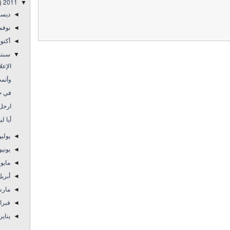
)
2011
▼
ديس
◄
نوفم
◄
أكتو
◄
سبتم
▼
الإعل
وأتمت
في حو
ارحل 
أيا ل
يولي
◄
يوني
◄
مايو
◄
أبري
◄
مار
◄
فبرا
◄
يناير
◄