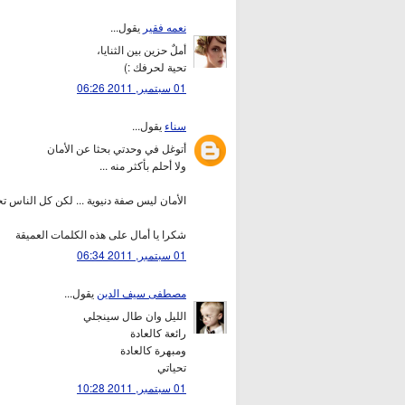
نعمه فقير
يقول...
أملٌ حزين بين الثنايا،
تحية لحرفك :)
01 سبتمبر, 2011 06:26
سناء
يقول...
أتوغل في وحدتي بحثا عن الأمان
ولا أحلم بأكثر منه ...
الأمان ليس صفة دنيوية ... لكن كل الناس ت
شكرا يا أمال على هذه الكلمات العميقة
01 سبتمبر, 2011 06:34
مصطفى سيف الدين
يقول...
الليل وان طال سينجلي
رائعة كالعادة
ومبهرة كالعادة
تحياتي
01 سبتمبر, 2011 10:28