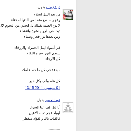
زينة زيدان
يقول...
من بعد الليل انجلاء
وفجر ساطع متخذ من الدنيا له فناء
لا تدعِ العتمة تقتلك بل اتخذي من النجوم لآ
تبث في الروح نشوة وانتشاء
ومن بعدها نور فجر وضياء
في أضواء ايفل الحمراء والزرقاء
سيعم النور وفرح اللقاء
كل الارجاء
مبدعة في كل ما خط قلمك
كل عام وأنتِ بكل خير
01 سبتمبر, 2011 13:15
عبد الحميد
يقول...
أيا ليل كف عنا السواد
ليولد فجر تقبله الأعين
فالقلب باك والفؤاد منفطر
----------