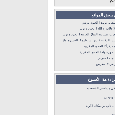
(57
 ببعض المواقع
 تريث I العيون بريس
 إلا الله I الجزيرة توك
سياسة النفاق الغربية I الجزيرة توك
: الرقابة خارج السيطرة ! I الجزيرة توك
 الحدود المغربية
ه I الحدود المغربية
د I مغرس
! I مغرس
قراءة هذا الأسبوع
 في مساحتي الشخصية
. وحيدين
.. تأتي من مكان لا أراه
سة