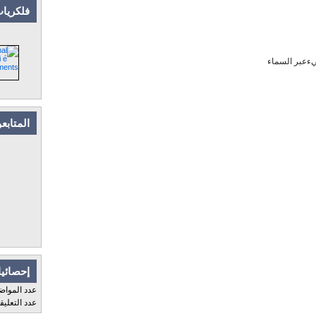
فلكريات
ليءعبر السماء
المتابع
إحصائيا
عدد المواض
عدد التعلي