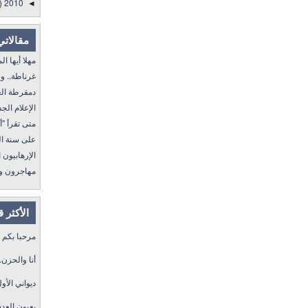
)
2010
◄
مقالاتي
مهلا أيها المنفى..
غرناطة.. ولا غالب
دمقرطة العرب و
الإعلام الجديد 
متى تقرأ "أمة إقرأ" I
على سنة الله ورسول
الإرهابيون الجد
مهاجرون ولكن !
الأكثر 
مرحبا بكم
أنا والحزن.
ديواني الأول
بعيون العد