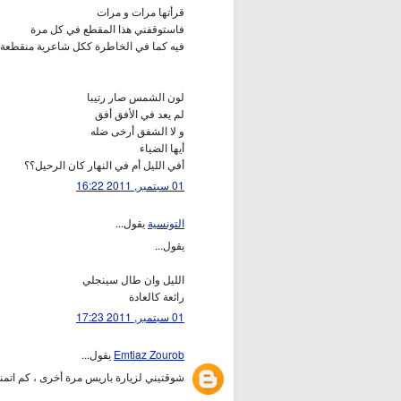
قرأتها مرات و مرات
فاستوقفني هذا المقطع في كل مرة
فيه كما في الخاطرة ككل شاعرية منقطعة 
لون الشمس صار رتيبا
لم يعد في الأفق أفق
و لا الشفق أرخى ضله
أيها الضياء
أفي الليل أم في النهار كان الرحيل؟؟
01 سبتمبر, 2011 16:22
التونسية
يقول...
يقول...
الليل وان طال سينجلي
رائعة كالعادة
01 سبتمبر, 2011 17:23
Emtiaz Zourob
يقول...
شوقتيني لزيارة باريس مرة أخرى ، كم اتمنى 