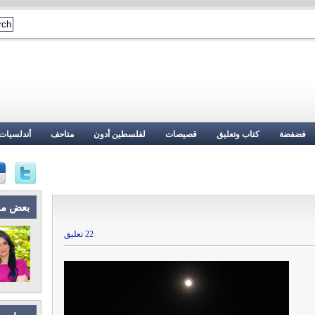
فضفضة
كتاب وتعليق
قصيصات
لفلسطين أدون
متاحف
أندلسيات
بعض م
22 تعليق