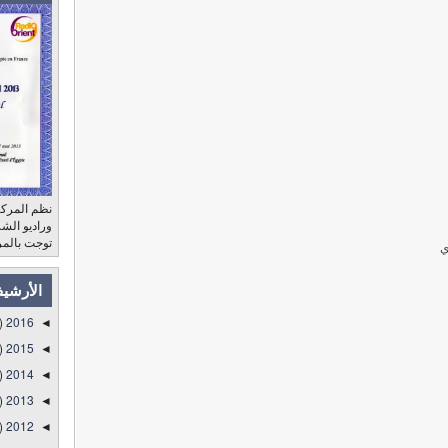
نظم المركز
توجت بالمر
ي
الأرشي
)
2016
◄
)
2015
◄
)
2014
◄
)
2013
◄
)
2012
◄