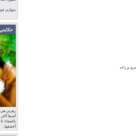
سَهَارَى فو
حكايتي 
جري و راءه
زهرتي هي، ب
أجدها أكثر
بالصفاء..لا
أعشقها..