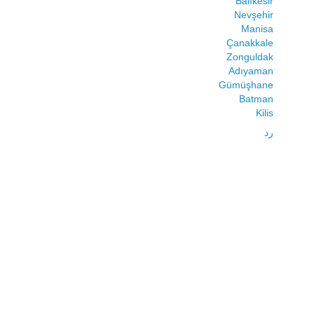
Balıkesir
Nevşehir
Manisa
Çanakkale
Zonguldak
Adıyaman
Gümüşhane
Batman
Kilis
رد