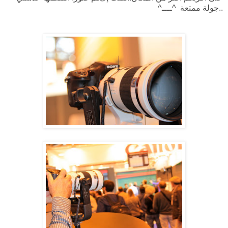
..جولة ممتعة ^ــــ^