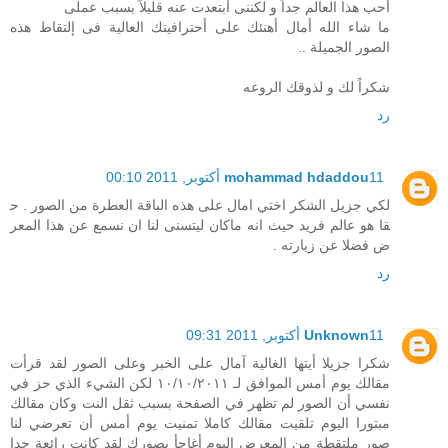
أحب هذا العالم جداً و لكننى أبتعدت عنه قليلاً بسبب عملى
ما شاء الله أمال أهنئك على أحترافيتك العالية فى إلتقاط هذه
الصور الجميلة ..
شكراً لك و لذوقك الروعه
رد
11 أكتوبر, 2011 00:10
mohammad hdaddou
لكي جزيل الشكر اختي امال على هذه الباقة العطرة من الصور . ح
قا هو عالم فريد حيث انه ماكان ليتسنى لنا ان نسمع عن هذا المعر
ض فضلا عن زيارته .
رد
11 أكتوبر, 2011 09:31
Unknown
شكرا جزيلا أيتها الغالية آمال على الخبر وعلى الصور لقد قرأت
مقالك يوم أمس الموافق لـ ١٠/١٠/٢٠١١ لكن الشيء الذي حز في
نفسي أن الصور لم تظهر في الصفحة بسبب ثقل النت وكان مقالك
مبتورا اليوم تلقيت مقالك كاملا تمنيت يوم أمس أن تعرضي لنا
صور ملتقطة من المعرض اليوم أغاجأ بصورك لقد كانت رائعة جدا