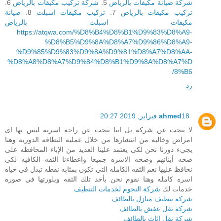
شركة صيانة مكيفات بالرياض
5.
شركة تركيب مكيفات بالرياض
6.
تركيب مكيفات بالرياض
7.
تركيب مكيفات اسبلت
8.
صيانة
مكيفات اسبلت بالرياض
https://atqwa.com/%D8%B4%D8%B1%D9%83%D8%A9-
%D8%B5%D9%8A%D8%A7%D9%86%D8%A9-
%D9%85%D9%83%D9%8A%D9%81%D8%A7%D8%AA-
%D8%A8%D8%A7%D9%84%D8%B1%D9%8A%D8%A7%D
8%B6/
رد
18 فبراير, 2019 20:27
ahmed
لا نبحث عن شركه بل اننا نبحث عن راحه اسريه ليس بها اى
امراض وخاليه من انتشارها من خلال عمليه النظافه الدوريه وهنا
يجيء دورنا نحن لكى يعتمد علينا العديد من الإباء المحافظه على
صحه أبنائهم وصحه الاسره جميعا واعطاءنا الثقه الكافيه لكى
نحافظ عليها نعم الثقه الكامله التي تكون بمثابه نقطه تبدل في حياه
اسره كامله وهنا نقوم نحن بأخذ تلك الثقه وبلورتها في صوره
خدمات لك
شركة النجوم لخدمات التنظيف
شركة تنظيف منازل بالطائف
شركة نقل عفش بالطائف
شركة نقل اثاث بالطائف