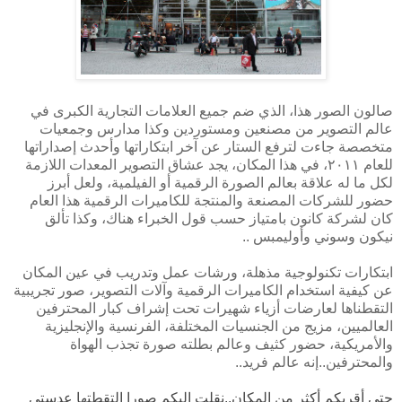
صالون الصور هذا، الذي ضم جميع العلامات التجارية الكبرى في
عالم التصوير من مصنعين ومستوردين وكذا مدارس وجمعيات
متخصصة جاءت لترفع الستار عن آخر ابتكاراتها وأحدث إصداراتها
للعام ٢٠١١، في هذا المكان، يجد عشاق التصوير المعدات اللازمة
لكل ما له علاقة بعالم الصورة الرقمية أو الفيلمية، ولعل أبرز
حضور للشركات المصنعة والمنتجة للكاميرات الرقمية هذا العام
كان لشركة كانون بامتياز حسب قول الخبراء هناك، وكذا تألق
نيكون وسوني وأوليمبس ..
ابتكارات تكنولوجية مذهلة، ورشات عمل وتدريب في عين المكان
عن كيفية استخدام الكاميرات الرقمية وآلات التصوير، صور تجريبية
التقطناها لعارضات أزياء شهيرات تحت إشراف كبار المحترفين
العالميين، مزيج من الجنسيات المختلفة، الفرنسية والإنجليزية
والأمريكية، حضور كثيف وعالم بطلته صورة تجذب الهواة
والمحترفين..إنه عالم فريد..
حتى أقربكم أكثر من المكان..نقلت إليكم صورا التقطتها عدستي