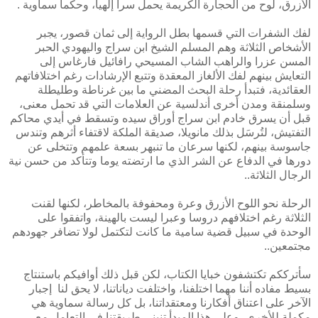
الأزرق، لوح من الحجارة الكريمة يحمل سرا إلهيا، وحكما سماوية .
لفك الشفرات التي قسمها بطل الرواية إلى ثمان قصور، يجبر
الأشخاص الثلاثة وهم المسلم الشيخ ابن سراج واليهودي الحبر
المسن عزرا والراهب الشاب المسيحي رافائيل فارغاس إلى
التعايش بينهم لفك الألغاز المعقدة وتتبع الإرشادات رغم اختلافاتهم
العقائدية، فتبدأ رحلة البحث المضني ما بين غرناطة وطليطلة
وسلمنقة ومدن أخرى أندلسية عن العلامات التي قد تحمل معنى،
قبل أن يسرق خادم ابن سراج أوراق سيده وتسقط في أيدي محاكم
التفتيش، لتُرسَل بذلك مانويلا، صديقة الملكة لاقتفاء أثرهم وتندس
جاسوسة بينهم، لكنها سرعان ما تنبهر بسعة علمهم وتتخلى عن
دورها في الدفاع عن الشر الذي ما ارتضته يوما وتتأكد من حسن نية
الرجال الثلاثة..
الرحلة نحو اللوح الأزرق وعرة ومحفوفة بالمخاطر، لكنها لقنت
الثلاثة رغم اختلافهم دروسا وعبرا ليست بالهينة، واتفقوا على
الوحدة في سبيل قضية سامية ما كانت لتكتمل لولا تضافر جهودهم
مجتمعين..
سأترككم تكتشفون خبايا الكتاب، لكن قبل ذلك أوافيكم باستنتاج
بسيط مفاده أننا مهما اختلفنا، واختلفت دياناتنا، لا يحق لنا إجبار
الآخر على اعتناق أفكارنا ومعتقداتنا، بل كل رسالة سماوية هي
مكملة للأخرى، وعلى هذا المبدأ تنبني طريقتنا في التعامل مع