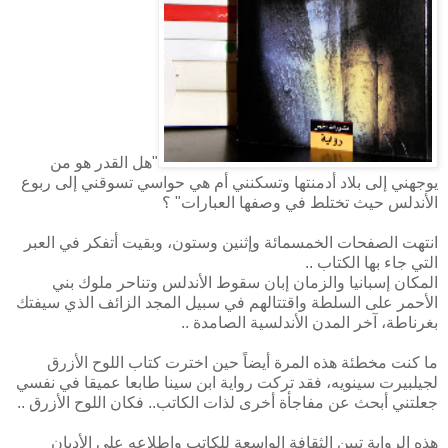
"هل القدر هو من
يوجهني إلى بلاد أدمنتها وتسكنني أم هي حواسي تسوقني إلى ربوع
الأندلس حيث تختلط في وصفها العبارات" ؟
انتهت الصفحات الخمسمائة وإثنين وستون، وبقيت أتفكر في العبر
التي جاء بها الكتاب ..
المكان إسبانيا والزمان إبان سقوط الأندلس وتناحر ملوك بني
الأحمر على السلطة واقتتالهم في سبيل المجد الزائف الذي سيفتك
بغرناطة، آخر المدن الأندلسية الصامدة ..
ما كنت مخطئة هذه المرة أيضاً حين اخترت كتاب اللوح الأزرق
لجيلبيرت سينويه، فقد تركت رواية ابن سينا طابعا عميقا في نفسي
جعلتني أبحث عن مفاجأة أخرى لذات الكاتب.. فكان اللوح الأزرق ..
هذه الرواية تبين الثقافة الواسعة للكاتب واطلاعه على الأديان