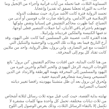
السماوية الثلاث، فما تحمله من آيات قرآنية وأجزاء من الإنجيل وما
جاءت به الثوراة تجعلنا نصفق له تقديرا وإعجابا.
تجسد الرواية فترة كانت الأشد مرارة، حيث سقطت الدولة
الإسلامية في الأندلس، وغرناطة صارت قاب قوسين أو أدنى من
الضياع، كما ظهرت محاكم التفتيش في إسبانيا ونقض ملوكها
عهودهم باحترام باقي الأديان، أما حملات التنصير فعلى أوجها،
تدعمها الكنيسة والملكين فرديناند وإيزابيلا..
هذه الفترة كانت عصيبة على المسلمين كما كانت على اليهود، وقد
أرخ التاريخ فيما بعد ويلات تلك الحروب والوحشية والتنكيل التي
اعتُمدت مع غير النصارى، وابن برول، بطل الرواية، واحد من ملايين
كانت تقتاد كل يوم إلى المحرقة..
من هنا كانت البداية، حين اقتادت محاكم التفتيش "ابن برول" بائع
اللوحات الزيتية، الرجل اليهودي والحبر العالم وآخرين غيره من
اليهود والمسلمين إلى المحرقة بتهمة الهرطقة والارتداد عن الدين
المسيحي وممارسة شعائرهم الدينية خفية ..
ويُحرق ابن برول بعد أن ظل متشبثا بيهوديته رافضا تغيير ديانته
لحساب النصرانية.
نهايته بداية القصة، حيث كتب قبل موته ثلاث رسائل لثلاثة أشخاص
من ثلاث ديانات مختلفة، تحمل كل واحدة منها كلمات مشفرة لا
تكتمل إلا بالتقاء الرسائل الثلاث، وذلك بغرض الوصول إلى اللوح