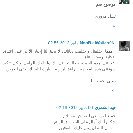
موضوع قيم
تقبل مروري
رد
06 مايو, 2012 02:56
NooR alWa6an
( مهما اختلفنا، واختلفت دياناتنا، لا يحق لنا إجبار الآخر على اعتناق
أفكارنا ومعتقداتنا)
اعجبتني هذه الجمله جداا..تحياتي لكِ ولقلمكِ الراقي وبكل تأكيد
شوقتني هذه المقدمه لقراءة الراويه .. بارك الله بكِ اختي العزيزه
دمتي بحفظ الله
رد
فهد الشمري
08 مايو, 2012 02:18
جميعنا نســعى للعيــش بســلام
شكــراً لكِ آمال على التطــرق الرائع
اســال الله ان يمن عليكِ بالتوفيق