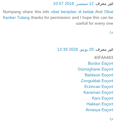
غير معرف
12 سبتمبر, 2018 10:57
Numpang share this info
obat benjolan di ketiak
And
Obat
Kanker Tulang
thanks for permission and I hope this can be
usefull for every one
رد
غير معرف
20 يونيو, 2026 13:39
40FAA483
Burdur Esçort
Gümüşhane Esçort
Balıkesir Esçort
Zonguldak Esçort
Erzincan Esçort
Karaman Esçort
Kars Esçort
Hakkari Esçort
Amasya Esçort
رد