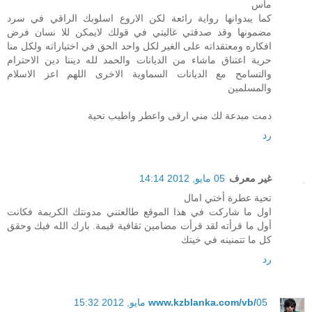
ماس
كما يبدوانها رواية رائعة لكن الاروع اسلوبك الراقي في سرد
مضمونها وقد صدقتي غاليتي في قولك لايمكن للا نسان فرض
افكاره ومعتقداته على الغير لكل واحد الحق في اختياراته ولكل منا
حرية اعتناق ماشاء من الديانات والحمد لله ديننا دين الاحترام
والتسامح مع الديانات السماوية الاخرى اللهم اعز الاسلام
والمسلمين
دمت مبدعة لك مني ارقى واعطر واطيب تحية
رد
غير معرف
05 مايو, 2012 14:14
تحية عطرة أختي امال
اول ما شاركت في هذا الموقع طالعتني مدونتك الكريمة فكانت
أول ما قرأته لقد قرأت مضامين ثقافية قيمة. بارك الله فيك وحقق
كل ما تتمنينه في خيتك
رد
05 مايو, 2012 15:32
www.kzblanka.com/vb/