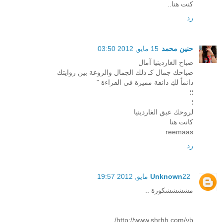
كنت هنا..
رد
حنين محمد
15 مايو, 2012 03:50
صباح الغاردينيا آمال
صباحك جمال كـ ذلك الجمال والروعة بين روايتك
دائماً لكِ ذائقة مميزة في القراءة "
؛؛
؛
لروحك عبق الغاردينيا
كانت هنا
reemaas
رد
22 مايو, 2012 19:57
Unknown
مششششكورة ..
http://www.shrhh.com/vb/