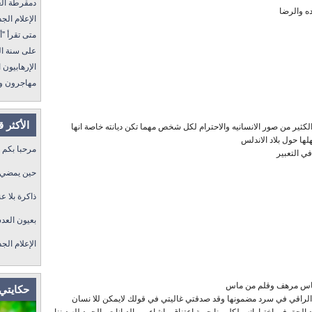
دمقرطة العرب و
ه والرضا
الإعلام الجديد 
متى تقرأ "أمة إقرأ" I
على سنة الله ورسول
الإرهابيون الجد
مهاجرون ولكن !
الأكثر 
 الكثير من صور الانسانيه والاحترام لكل شخص مهما تكن ديانته خاصة انها
لها حول بلاد الاندلس
مرحبا بكم
ي التعبير
حين يمضي ا
ذاكرة بلا عن
بعيون العد
الإعلام الج
حساس مرهف وقلم من ماس
حكايتي 
بك الراقي في سرد مضمونها وقد صدقتي غاليتي في قولك لايمكن للا نسان
لحق في اختياراته ولكل منا حرية اعتناق ماشاء من الديانات والحمد لله ديننا