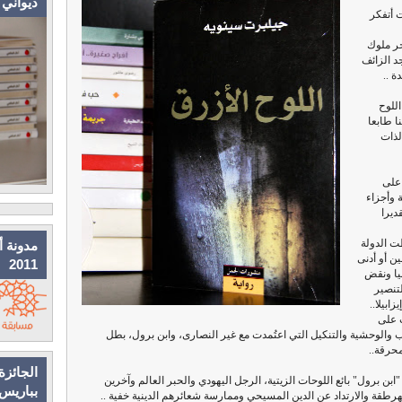
ديواني
 أتفكر
حر ملوك
د الزائف
ة ..
للوح
ا طابعا
لذات
 على
ة وأجزاء
ديرا
ت الدولة
مدونة أ
ن أو أدنى
2011
يا ونقض
لتنصير
ابيلا..
 على
وب والوحشية والتنكيل التي اعتُمدت مع غير النصارى، وابن برول، بطل
محرقة..
الجائزة
ابن برول" بائع اللوحات الزيتية، الرجل اليهودي والحبر العالم وآخرين
بباريس
هرطقة والارتداد عن الدين المسيحي وممارسة شعائرهم الدينية خفية ..