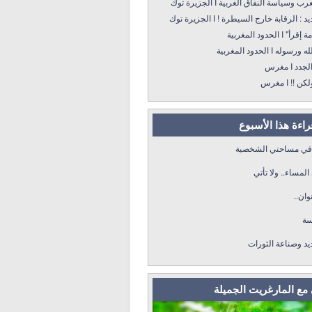
سياسة النفاق الغربية I الجزيرة توك
: الرقابة خارج السيطرة ! I الجزيرة توك
 الحدود المغربية
ه I الحدود المغربية
د I مغرس
! I مغرس
قراءة هذا الأسبوع
 في مساحتي الشخصية
لمساء.. ولا تأتي
وان..
سة
ديد وصناعة الثورات
مع المارغريت الجميلة