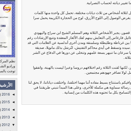
 تغيير ديانته لحساب النصرانية.
ئل لثلاثة أشخاص من ثلاث ديانات مختلفة، تحمل كل واحدة منها كلمات
لك بغرض الوصول إلى اللوح الأزرق، لوح من الحجارة الكريمة يحمل سرا
قصور، يجبر الأشخاص الثلاثة وهم المسلم الشيخ ابن سراج واليهودي
ل فارغاس إلى التعايش بينهم لفك الألغاز المعقدة وتتبع الإرشادات رغم
 ما بين غرناطة وطليطلة وسلمنقة ومدن أخرى أندلسية عن العلامات التي قد
يده وتسقط في أيدي محاكم التفتيش، لتُرسَل بذلك مانويلا، صديقة
ها سرعان ما تنبهر بسعة علمهم وتتخلى عن دورها في الدفاع عن الشر
اثة..
نظم المركز
لكنها لقنت الثلاثة رغم اختلافهم دروسا وعبرا ليست بالهينة، واتفقوا
توجت بالمر
ل لولا تضافر جهودهم مجتمعين..
كم باستنتاج بسيط مفاده أننا مهما اختلفنا، واختلفت دياناتنا، لا يحق لنا
الأرشي
كل رسالة سماوية هي مكملة للأخرى، وعلى هذا المبدأ تنبني طريقتنا في
لتسامح بكل ما تحتويه هذه الكلمات من إنسانية .
)
2016
◄
)
2015
◄
)
2014
◄
)
2013
◄
)
2012
▼