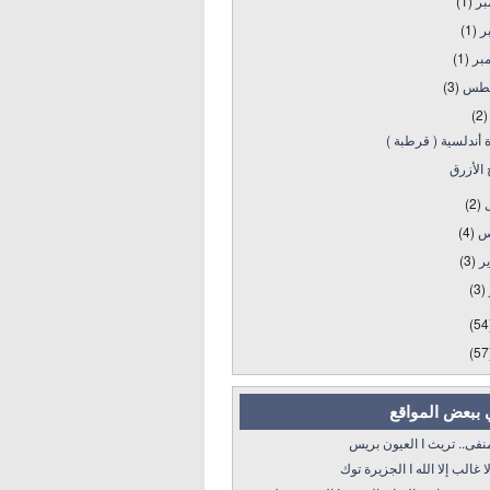
بر
(1)
بر
(1)
بر
(1)
طس
(3)
(2)
 أندلسية ( قرطبة )
 الأزرق
ل
(2)
س
(4)
ير
(3)
(3)
(54
(57
 ببعض المواقع
 تريث I العيون بريس
 إلا الله I الجزيرة توك