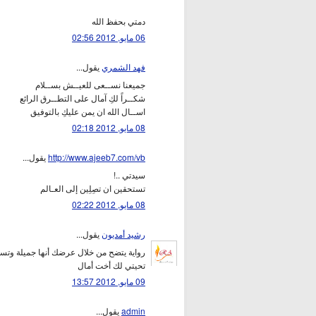
دمتي بحفظ الله
06 مايو, 2012 02:56
فهد الشمري
يقول...
جميعنا نســعى للعيــش بســلام
شكــراً لكِ آمال على التطــرق الرائع
اســال الله ان يمن عليكِ بالتوفيق
08 مايو, 2012 02:18
http://www.ajeeb7.com/vb
يقول...
سيدتي ..!
تستحقين ان تصِلِين إلى العـالم
08 مايو, 2012 02:22
رشيد أمديون
يقول...
رواية يتضح من خلال عرضك أنها جميلة وتست
تحيتي لك أخت أمال
09 مايو, 2012 13:57
admin
يقول...