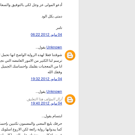
أدعو المولى عز وجل لكى بالتوفيق والسعاد
دمتى بكل الود
تامر
04 مايو, 2012 06:22
Unknown
يقول...
شوقتنا فعلا لهذه الرواية الواضح انها تحمل
ترسم لنا الكثير من الامور الغامضه التي نجه
انا من المعجبات بقلمك واحساسك الجميل ف
وفقك الله
04 مايو, 2012 19:32
Unknown
يقول...
أزال المؤلف هذا التعليق.
04 مايو, 2012 19:40
ابتسام يقول...
حرفك بليغ المعنى والمضمون تكتبين بإ
كما يبدوانها رواية رائعة لكن الاروع اسلو
فرض افكاره ومعتقداته على الغير لكل واحد ا