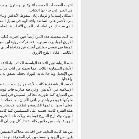
انتهت الصفحات الخمسمائة وإثنين وستون، وبقيت
في العبر التي جاء بها الكتاب ..
المكان إسبانيا والزمان إبان سقوط الأندلس وتنا
بني الأحمر على السلطة واقتتالهم في سبيل المج
الذي سيفتك بغرناطة، آخر المدن الأندلسية الصامد
ما كنت مخطئة هذه المرة أيضاً حين اخترت كتاب ا
الأزرق لجيلبيرت سينويه، فقد تركت رواية ابن سين
عميقا في نفسي جعلتني أبحث عن مفاجأة أخرى 
الكاتب.. فكان اللوح الأزرق ..
هذه الرواية تبين الثقافة الواسعة للكاتب واطلاعه
الأديان السماوية الثلاث، فما تحمله من آيات قرآني
من الإنجيل وما جاءت به الثوراة تجعلنا نصفق له تق
وإعجابا.
تجسد الرواية فترة كانت الأشد مرارة، حيث سقط
الإسلامية في الأندلس، وغرناطة صارت قاب قوسي
من الضياع، كما ظهرت محاكم التفتيش في إسبان
ملوكها عهودهم باحترام باقي الأديان، أما حملات ا
فعلى أوجها، تدعمها الكنيسة والملكين فرديناند وإيز
هذه الفترة كانت عصيبة على المسلمين كما كانت
اليهود، وقد أرخ التاريخ فيما بعد ويلات تلك الحر
الرواية، واحد من ملايين كانت تقتاد كل يوم إلى ال
من هنا كانت البداية، حين اقتادت محاكم التفتيش "
غيره من اليهود والمسلمين إلى المحرقة بتهمة ال