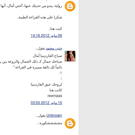
رواية، يبدو من حديثك عنها، أختي أمال، أنها ر
شكرا على هذه القراءة الطيبة..
كنت هنا..
09 مايو, 2012 14:16
حنين محمد
يقول...
صباح الغاردينيا آمال
صباحك جمال كـ ذلك الجمال والروعة بين ر
دائماً لكِ ذائقة مميزة في القراءة "
؛؛
؛
لروحك عبق الغاردينيا
كانت هنا
reemaas
15 مايو, 2012 03:50
Unknown
يقول...
مششششكورة ..