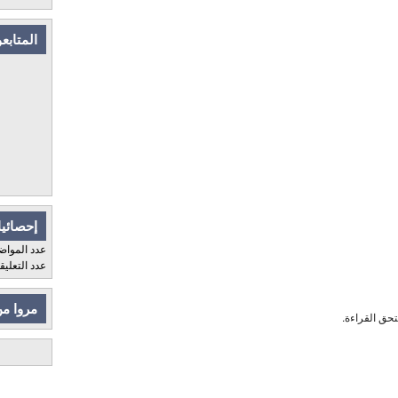
المتابع
إحصائيا
عدد المواض
عدد التعلي
مروا من
حق القراءة.