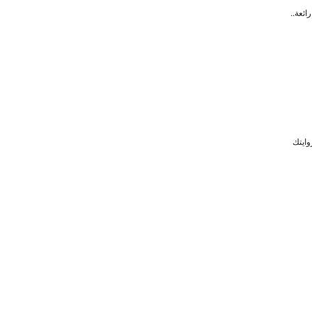
ائعة..
وايتك