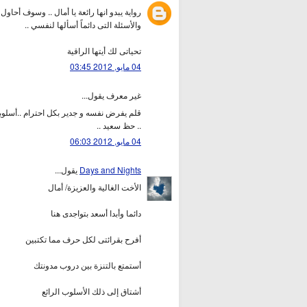
رواية يبدو انها رائعة يا أمال .. وسوف أحاو
والأسئلة التى دائماً أسألها لنفسي ..
تحياتى لك أيتها الراقية
04 مايو, 2012 03:45
غير معرف يقول...
قلم يفرض نفسه و جدير بكل احترام ..أسلوبك 
.. حظ سعيد ..
04 مايو, 2012 06:03
Days and Nights
يقول...
الأخت الغالية والعزيزة/ أمال
دائما وأبدا أسعد بتواجدى هنا
أفرح بقرائتى لكل حرف مما تكتبين
أستمتع بالتنزة بين دروب مدونتك
أشتاق إلى ذلك الأسلوب الرائع