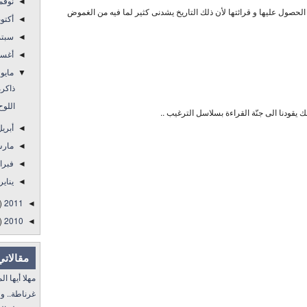
نوفم
◄
ل الحصول عليها و قرائتها لأن ذلك التاريخ يشدنى كثير لما فيه من الغموض
أكتو
◄
سبتم
◄
أغس
◄
مايو
▼
ذاكرة
اللوح
يقودنا الى جنّة القراءة بسلاسل الترغيب ..
أبري
◄
مار
◄
فبرا
◄
يناير
◄
)
2011
◄
)
2010
◄
مقالاتي
مهلا أيها المنفى..
غرناطة.. ولا غالب