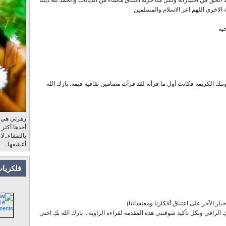
ة الاخرى اللهم اعز الاسلام والمسلمين
ية
ك الكريمة فكانت أول ما قرأته لقد قرأت مضامين ثقافية قيمة. بارك الله
زهرتي هي، ب
أجدها أكثر
بالصفاء..لا
أعشقها..
فلكريات
إجبار الآخر على اعتناق أفكارنا ومعتقداتنا)
ِ الراقي وبكل تأكيد شوقتني هذه المقدمه لقراءة الراويه .. بارك الله بكِ اختي