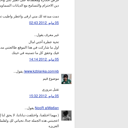
دين الاحترام والتسامح مع الديانات السماوي
دمت مبدعة لك مني ارقى واعطر واطيب تح
05 مايو, 2012 02:43
غير معرف يقول...
تحية عطرة أختي امال
اول ما شاركت في هذا الموقع طالعتني مدونت
فيك وحقق كل ما تتمنينه في خيتك
05 مايو, 2012 14:14
www.kzblanka.com/vb/
يقول...
موضوع قيم
تقبل مروري
05 مايو, 2012 15:32
NooR alWa6an
يقول...
( مهما اختلفنا، واختلفت دياناتنا، لا يحق لنا 
اعجبتني هذه الجمله جداا..تحياتي لكِ ولقلمك
العزيزه