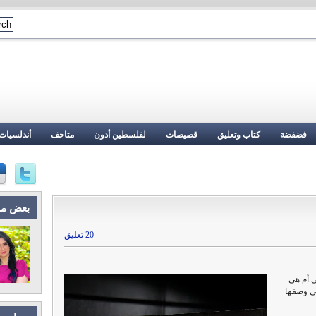
فضفضة
كتاب وتعليق
قصيصات
لفلسطين أدون
متاحف
أندلسيات
بعض م
20 تعليق
ي أم هي
ي وصفها