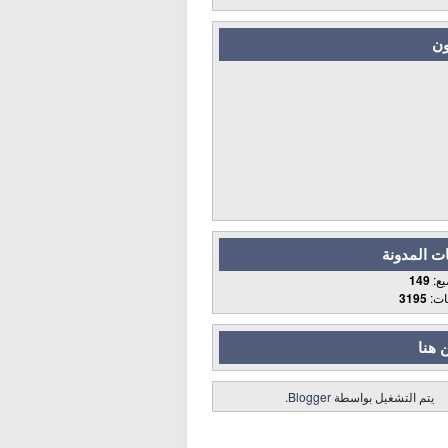
ون
ت المدونة
يع:
149
قات:
3195
 هنا
يتم التشغيل بواسطة
Blogger
.