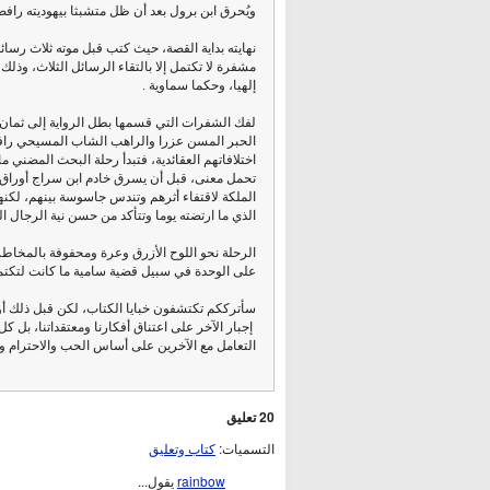
ويُحرق ابن برول بعد أن ظل متشبثا بيهوديته رافضا
نهايته بداية القصة، حيث كتب قبل موته ثلاث رسا
مشفرة لا تكتمل إلا بالتقاء الرسائل الثلاث، وذ
إلهيا، وحكما سماوية .
لفك الشفرات التي قسمها بطل الرواية إلى ثمان 
الحبر المسن عزرا والراهب الشاب المسيحي رافائي
اختلافاتهم العقائدية، فتبدأ رحلة البحث المضني
تحمل معنى، قبل أن يسرق خادم ابن سراج أوراق س
الملكة لاقتفاء أثرهم وتندس جاسوسة بينهم، لكن
الذي ما ارتضته يوما وتتأكد من حسن نية الرجال الثل
الرحلة نحو اللوح الأزرق وعرة ومحفوفة بالمخاطر، 
على الوحدة في سبيل قضية سامية ما كانت لتكتم
سأترككم تكتشفون خبايا الكتاب، لكن قبل ذلك أوافي
إجبار الآخر على اعتناق أفكارنا ومعتقداتنا، بل 
التعامل مع الآخرين على أساس الحب والاحترام وا
20 تعليق
التسميات:
كتاب وتعليق
rainbow
يقول...