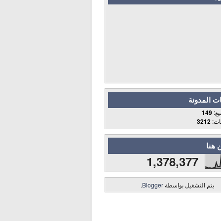
ت المدونة
يع:
149
قات:
3212
 هنا
1,378,377
يتم التشغيل بواسطة
Blogger
.