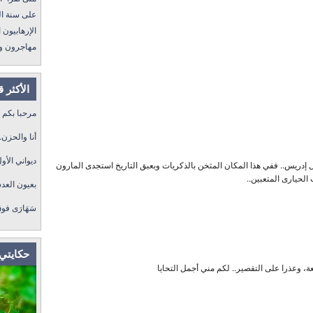
على سنة الله ورسول
الإرهابيون الجد
مهاجرون ولكن !
الأكثر 
مرحبا بكم
أنا والحزن.
ديواني الأول
يل إدريس.. ففي هذا المكان المثخن بالذكريات وبعبق التاريخ استجدى المارون
الحيارى المتعبين..
بعيون العد
سَهَارَى فو
حكايتي 
عة، وعذرا على التقصير.. لكم مني أجمل التحايا