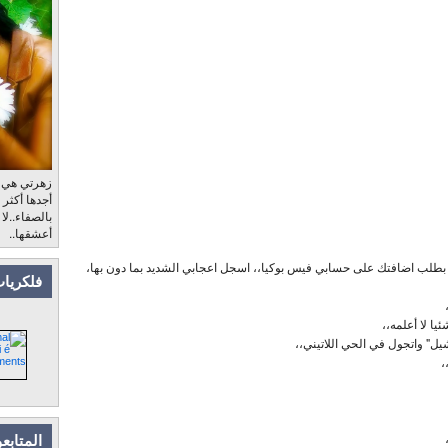
زهرتي هي، ب
أجدها أكثر
بالصفاء..لا
أعشقها..
بطلب اضافتك على حسابي فيس بوكيا،، اسجل اعجابي الشديد بما دون بها،
فلكريات
يا لا أعلمه،،
 واتجول في الحي اللاتيني،،
،
المتابع