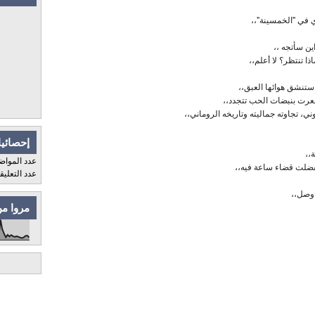
في "الخمسينة"،،
ين سأتجه ،،
ذا تنتظر؟ لا أعلم،،
تنشق هوائها العبق،،
عرت بنبضات الحب تتجدد،،
 تجاوته جماليته وتاريخه الروماني،،
إحصائيا
،،
عدد المواض
لت قضاء ساعة فيه،،
عدد التعلي
 وصل،،
مروا من