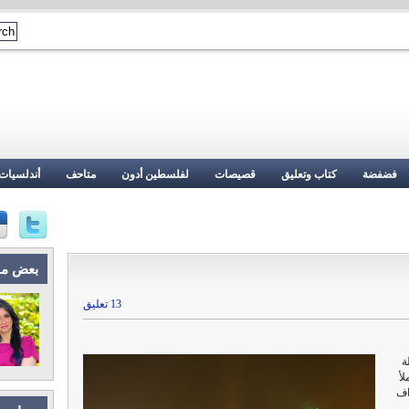
فضفضة
كتاب وتعليق
قصيصات
لفلسطين أدون
متاحف
أندلسيات
بعض م
13 تعليق
ة
لأ
اف