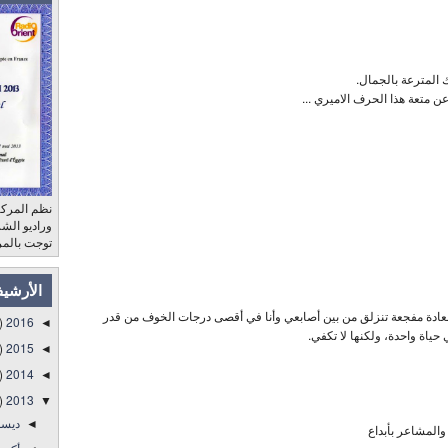
المترعة بالجمال.
ن متعة هذا الحرف الاميري ...
نظم المركز
توجت بالمر
الأرشي
سعادة مفجعة تنزلق من بين أصابعي وأنا في أقصى درجات الخوف من قدر
)
2016
◄
حياة واحدة، ولكنها لا تكفي.
)
2015
◄
)
2014
◄
)
2013
▼
ديس
◄
المشاعر بأبداع