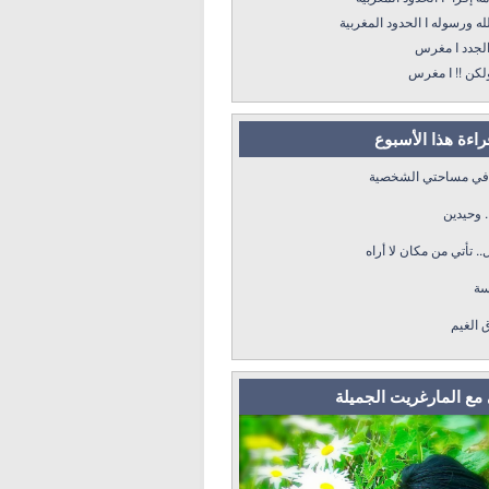
ه I الحدود المغربية
د I مغرس
! I مغرس
قراءة هذا الأسبوع
 في مساحتي الشخصية
. وحيدين
.. تأتي من مكان لا أراه
سة
ق الغيم
مع المارغريت الجميلة