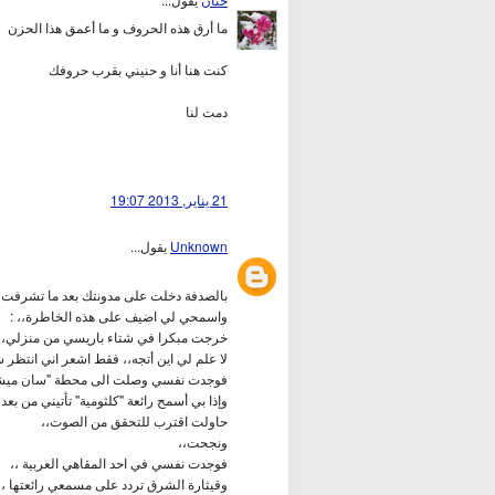
ما أرق هذه الحروف و ما أعمق هذا الحزن
كنت هنا أنا و حنيني بقرب حروفك
دمت لنا
21 يناير, 2013 19:07
Unknown
يقول...
بالصدفة دخلت على مدونتك بعد ما تشرفت 
واسمحي لي اضيف على هذه الخاطرة،، :
خرجت مبكرا في شتاء باريسي من منزلي،،
لا علم لي اين أتجه،، فقط اشعر اني انتظر شئ
فوجدت نفسي وصلت الى محطة "سان ميشيل"
وإذا بي أسمح رائعة "كلثومية" تأتيني من بعد،
حاولت اقترب للتحقق من الصوت،،
ونجحت،،
فوجدت نفسي في احد المقاهي العربية ،،
وقيثارة الشرق تردد على مسمعي رائعتها ،،