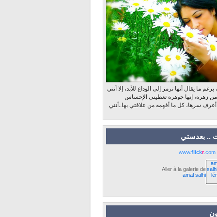
رغم ما يقال أنها ترمز إلى الوداع للأبد، إلا أنني
 من زهرة، إنها جوهرة تعطيني الإحساس
 أعرف سرها، كل ما أفهمه من علاقتي بها..أنني
 .. بعدستي
www.
flick
r
.com
Aller à la galerie de
amal salhi
ون