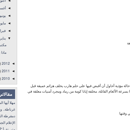
أكتو
◄
أغس
◄
يوني
◄
مايو
◄
فبرا
◄
يناير
▼
ة
مكتبتي
ماذا 
)
2012
◄
)
2011
◄
)
2010
◄
 حالة مؤذية أحاول أن أقبض فيها على حلم هارب يخلف هزائم عميقة قبل
ا بسرعة الألغام القاتلة، مخلفة إيانا كومة من رماد ومجرد أمنيات معلقة في
مقالاتي
مهلا أيها المنفى..
غرناطة.. ولا غالب
ي وقتها
دمقرطة العرب و
الإعلام الجديد 
متى تقرأ "أمة إقرأ" I