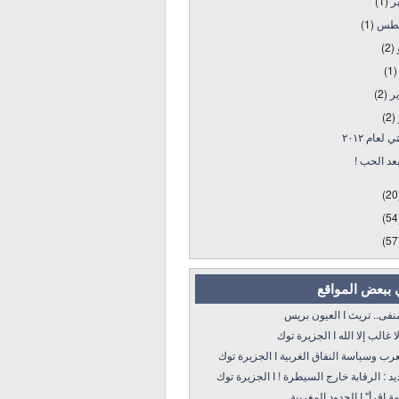
بر
(1)
طس
(1)
و
(2)
(1)
ير
(2)
(2)
 لعام ٢٠١٢
بعد الحب !
(20
(54
(57
 ببعض المواقع
 تريث I العيون بريس
 إلا الله I الجزيرة توك
سياسة النفاق الغربية I الجزيرة توك
: الرقابة خارج السيطرة ! I الجزيرة توك
 الحدود المغربية