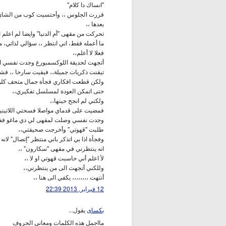
"انساك دا كلام"
قررت الجلوس ،، وأحتسيت كوب من الشاي 
بعدها ،،
تحركت من مقهى "أم الدنيا" وايضا لم اعلم ا
ما أعمله فقط، اني انتظر ،، سؤالي لذاتي، ما
فعلا لا أعلم،،
أتجهت لحديقة اللوكسمبورغ وجدت نفسي اس
تيقنت ذكريات جميلة،، فبقيت سارحا ،، فش
ولكن قطعت افكاري فجأة جمال متحف كلوني،
حتى اتمكن العودة لمسلسل تفكيري،،
ولكني لم انجح حينها،،
فمضيت على قدماي مواصلا فسحتي اللاتينية
وجدت نفسي وصلت لمقهى لي دي ماغو ففض
طلبت "قهوتي" وأخرجت صحيفتي،،
وفجأة اذا بي اتذكر باني منتظر "إتصال" لانه
انه ينتظرني في مقهى "سكارون" ،،
لأ اعلم أني حاسبت قهوتي او لا ،،
وللكني أتجهت الى من ينتظرني،،
أنتهت ،،،،،،،، يكفي الى هنا ،،
12 فبراير, 2013 22:39
بكساى
يقول...
مااجمل هذه الكلمات ومعانى الحروف