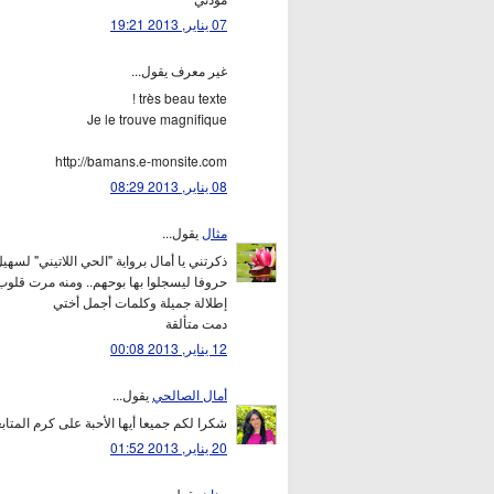
07 يناير, 2013 19:21
غير معرف يقول...
très beau texte !
Je le trouve magnifique
http://bamans.e-monsite.com
08 يناير, 2013 08:29
مثال
يقول...
ذكرتني يا أمال برواية "الحي اللاتيني" لسه
حروفا ليسجلوا بها بوحهم.. ومنه مرت قلوب 
إطلالة جميلة وكلمات أجمل أختي
دمت متألقة
12 يناير, 2013 00:08
أمال الصالحي
يقول...
شكرا لكم جميعا أيها الأحبة على كرم المتاب
20 يناير, 2013 01:52
حنان
يقول...