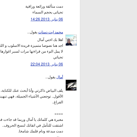
دمت متألقة ورائعة وراقية
تحياتى بحجم السماء
06 يناير, 2013 14:26
محمد ايت دمنات
يقول...
اهلا بك اختي آمال
اجد هنا نصوصا متميزة فريدة الاسلوب و اللغ
لا يمل المء من قراءتها مرات لسبر اغوارها
تحياتي
06 يناير, 2013 22:04
أمال
يقول...
يلف البياض ذاكرتي وأنا أبحث عنك للكتابة،
الأفول.. توجعني الأشياء الجميلة، فهي تنهين
الفراغ..
====
معبرة هي كلماتك يا آمال وربما قد جاءت ف
اشتقت للتأمل في اتقانك لنسج الحروف..
دمت مبدعة ودام قلمك شامخا.
مودتي