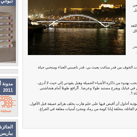
ديواني
من
ل
لغة
كل
در
.
ت الخوف من قدر مباغت يعبث بي، قدر ناصبني العداء ومنحني حياة
نسحب بهدوء من ذاكرة الأشياء الجميلة وهبل يقودني إلى حيث لا أدري،
مدونة أ
في غيابك وبفرح مستبد طولا وعرضا.. أأرافع طويلا أمام هشاشتي
2011
ة ؟..
 مؤذية أحاول أن أقبض فيها على حلم هارب يخلف هزائم عميقة قبل الأفول..
 القاتلة، مخلفة إيانا كومة من رماد ومجرد أمنيات معلقة في الفراغ..
الجائزة
بباريس