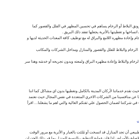
نق البلاط أو الرخام يساهم في تحسين المظهر في الفلل والقصور كما
ساخها و تغطيتها بالأتربة يجعلها تفقد ذلك البريق .
م وإعادة مظهره اللامع والبراق له مع توظيف كافة المعدات الحديثة لديها و
الرخام والبلاط للفلل والقصور والمنازل ومداخل الشركات والمكاتب
لرخام والبلاط وإعادة مظهره البراق ولمعته وبدون تجريحه أو خدشه وهذا سر
نقدم خدماتنا لأركان المدينة بالكامل ونغطيها بدون اي مشاكل كما اننا
ها عن منافسينا من الشركات الاخري المتعددة في نفس المجال حيث نعتمد
ء في شركتنا لضمان الحصول علي ثقتكم الغالية والتي اهم ما يشغلنا… اقرأ
ض
ي أن تجد المنازل قد اتسخت أو مُلئت بالغبار و الأتربة مع مرور الوقت
لإصابة بالأمراض لذا فإن عملية التنظيف بالنسبة للمنزل بما في ذلك الجدران