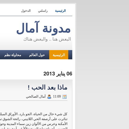
الرئيسية
راسلني
الدخول
مدونة آمال
البعض هنا .. والبعض هناك
الرئيسية
حول العالم
محاولة نظم
06 يناير 2013
ماذا بعد الحب !
11:09
أمال الصالحي
كل شيء خال من الحياة، الجو بارد، الأوراق المبلل
تناثرت على أرصفة الحي اللاتيني، رائحة الشوق تم
الأمكنة وعرس من الألوان زين سماء المدينة وحو
الجسور، أضواء نهاية السنة تتلألأ غير آبهة بنقرات