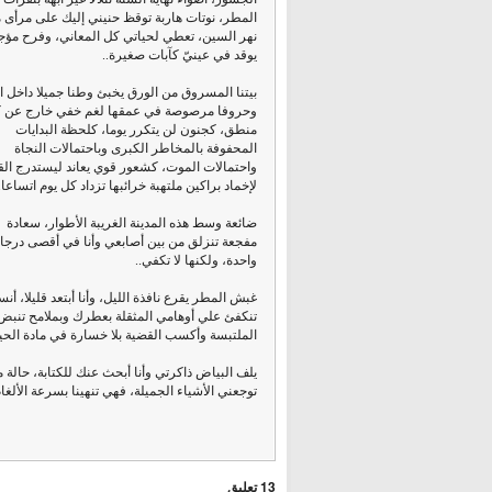
المطر، نوتات هاربة توقظ حنيني إليك على مرأى 
نهر السين، تعطي لحياتي كل المعاني، وفرح مؤج
يوقد في عينيّ كآبات صغيرة..
بيتنا المسروق من الورق يخبئ وطنا جميلا داخل ال
وحروفا مرصوصة في عمقها لغم خفي خارج عن 
منطق، كجنون لن يتكرر يوما، كلحظة البدايات
المحفوفة بالمخاطر الكبرى وباحتمالات النجاة
واحتمالات الموت، كشعور قوي يعاند ليستدرج الق
لإخماد براكين ملتهبة خرائبها تزداد كل يوم اتساعا.
ضائعة وسط هذه المدينة الغريبة الأطوار، سعادة
مفجعة تنزلق من بين أصابعي وأنا في أقصى درجا
واحدة، ولكنها لا تكفي..
غبش المطر يقرع نافذة الليل، وأنا أبتعد قليلا، أ
تنكفئ علي أوهامي المثقلة بعطرك وبملامح تنبض 
الملتبسة وأكسب القضية بلا خسارة في مادة الحيا
يلف البياض ذاكرتي وأنا أبحث عنك للكتابة، حالة
توجعني الأشياء الجميلة، فهي تنهينا بسرعة الألغام
13 تعليق