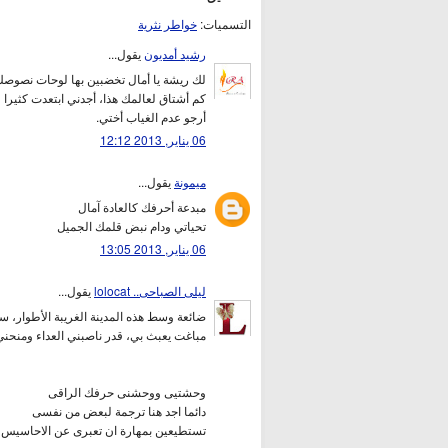
التسميات:
خواطر نثرية
رشيد أمديون
يقول...
لك ريشة يا أمال تخضبين بها لوحات نصوصك 
كم أشتاق لعالمك هذا، أجدني ابتعدت كثيرا ع
أرجو عدم الغياب أختي.
06 يناير, 2013 12:12
ميمونة
يقول...
مبدعة أحرفك كالعادة آمال
تحياتي ودام نبض قلمك الجميل
06 يناير, 2013 13:05
ليلى الصباحى.. lolocat
يقول...
ضائعة وسط هذه المدينة الغريبة الأطوار، 
مباغت يعبث بي، قدر ناصبني العداء ومنحني 
وحشتيى ووحشنى حرفك الراقى
دائما اجد هنا ترجمة لبعض من نفسى
تستطيعين بمهارة ان تعبرى عن الاحاسيس و