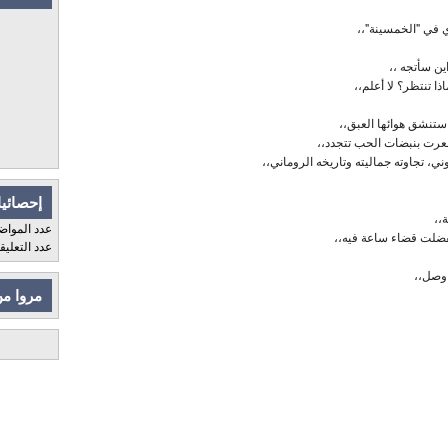
في "الخمسينة"،،
ين سأتجه ،،
ذا تنتظر؟ لا أعلم،،
تنشق هوائها العبق،،
عرت بنبضات الحب تتجدد،،
 تجاوته جماليته وتاريخه الروماني،،
إحصائيا
،،
عدد المواض
لت قضاء ساعة فيه،،
عدد التعلي
 وصل،،
مروا من