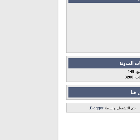
ت المدونة
يع:
149
قات:
3200
 هنا
يتم التشغيل بواسطة
Blogger
.