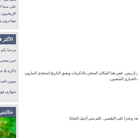
على سنة الله ورسول
الإرهابيون الجد
مهاجرون ولكن !
الأكثر 
مرحبا بكم
حين يمضي ا
ذاكرة بلا عن
يل إدريس.. ففي هذا المكان المثخن بالذكريات وبعبق التاريخ استجدى المارون
الحيارى المتعبين..
بعيون العد
سَهَارَى فو
حكايتي 
عة، وعذرا على التقصير.. لكم مني أجمل التحايا