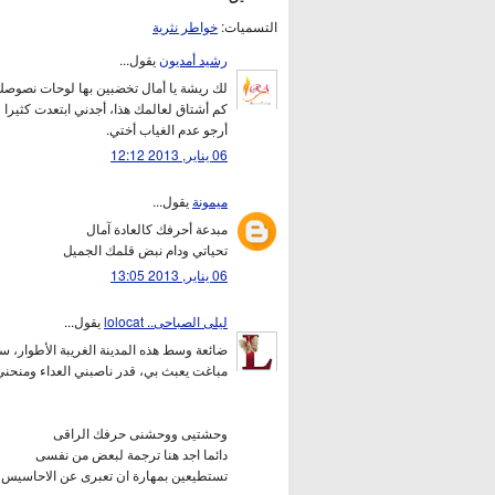
التسميات:
خواطر نثرية
رشيد أمديون
يقول...
لك ريشة يا أمال تخضبين بها لوحات نصوصك 
كم أشتاق لعالمك هذا، أجدني ابتعدت كثيرا ع
أرجو عدم الغياب أختي.
06 يناير, 2013 12:12
ميمونة
يقول...
مبدعة أحرفك كالعادة آمال
تحياتي ودام نبض قلمك الجميل
06 يناير, 2013 13:05
ليلى الصباحى.. lolocat
يقول...
ضائعة وسط هذه المدينة الغريبة الأطوار، 
مباغت يعبث بي، قدر ناصبني العداء ومنحني 
وحشتيى ووحشنى حرفك الراقى
دائما اجد هنا ترجمة لبعض من نفسى
تستطيعين بمهارة ان تعبرى عن الاحاسيس و