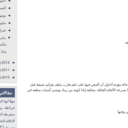
أكتو
◄
أغس
◄
يوني
◄
مايو
◄
فبرا
◄
يناير
▼
ة
مكتبتي
ماذا 
)
2012
◄
)
2011
◄
)
2010
◄
 حالة مؤذية أحاول أن أقبض فيها على حلم هارب يخلف هزائم عميقة قبل
ا بسرعة الألغام القاتلة، مخلفة إيانا كومة من رماد ومجرد أمنيات معلقة في
مقالاتي
مهلا أيها المنفى..
غرناطة.. ولا غالب
ي وقتها
دمقرطة العرب و
الإعلام الجديد 
متى تقرأ "أمة إقرأ" I