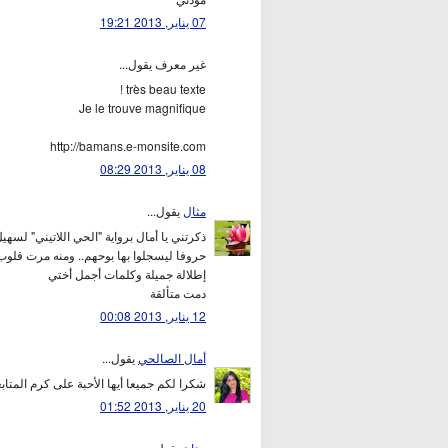
07 يناير, 2013 19:21
غير معرف يقول...
très beau texte !
Je le trouve magnifique
http://bamans.e-monsite.com
08 يناير, 2013 08:29
مثال
يقول...
ذكرتني يا أمال برواية "الحي اللاتيني" لسه
حروفا ليسجلوا بها بوحهم.. ومنه مرت قلوب 
إطلالة جميلة وكلمات أجمل أختي
دمت متألقة
12 يناير, 2013 00:08
أمال الصالحي
يقول...
شكرا لكم جميعا أيها الأحبة على كرم المتاب
20 يناير, 2013 01:52
حنان
يقول...