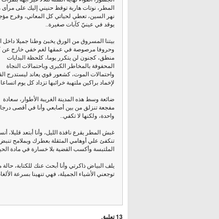
المطر، نوتات هاربة توقظ حنيني إليك على مرأى 
نهر السين، تعطي لحياتي كل المعاني، وفرح مؤج
يوقد في عينيّ كآبات صغيرة..
بيتنا المسروق من الورق يخبئ وطنا جميلا داخل ال
وحروفا مرصوصة في عمقها لغم خفي خارج عن 
منطق، كجنون لن يتكرر يوما، كلحظة البدايات
المحفوفة بالمخاطر الكبرى وباحتمالات النجاة
واحتمالات الموت، كشعور قوي يعاند ليستدرج الق
لإخماد براكين ملتهبة خرائبها تزداد كل يوم اتساعا.
ضائعة وسط هذه المدينة الغريبة الأطوار، سعادة
مفجعة تنزلق من بين أصابعي وأنا في أقصى درجا
واحدة، ولكنها لا تكفي..
غبش المطر يقرع نافذة الليل، وأنا أبتعد قليلا، أ
تنكفئ علي أوهامي المثقلة بعطرك وبملامح تنبض 
الملتبسة وأكسب القضية بلا خسارة في مادة الحيا
يلف البياض ذاكرتي وأنا أبحث عنك للكتابة، حالة
توجعني الأشياء الجميلة، فهي تنهينا بسرعة الألغام
13 تعليق