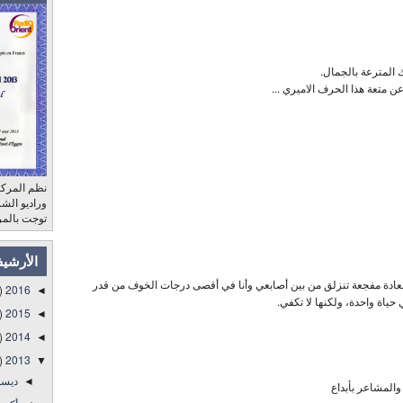
المترعة بالجمال.
ن متعة هذا الحرف الاميري ...
نظم المركز
توجت بالمر
الأرشي
سعادة مفجعة تنزلق من بين أصابعي وأنا في أقصى درجات الخوف من قدر
)
2016
◄
حياة واحدة، ولكنها لا تكفي.
)
2015
◄
)
2014
◄
)
2013
▼
ديس
◄
المشاعر بأبداع