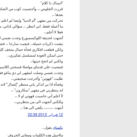
"انساك دا كلام"
قررت الجلوس ،، وأحتسيت كوب من الشاي 
بعدها ،،
تحركت من مقهى "أم الدنيا" وايضا لم اعلم ا
ما أعمله فقط، اني انتظر ،، سؤالي لذاتي، ما
فعلا لا أعلم،،
أتجهت لحديقة اللوكسمبورغ وجدت نفسي اس
تيقنت ذكريات جميلة،، فبقيت سارحا ،، فش
ولكن قطعت افكاري فجأة جمال متحف كلوني،
حتى اتمكن العودة لمسلسل تفكيري،،
ولكني لم انجح حينها،،
فمضيت على قدماي مواصلا فسحتي اللاتينية
وجدت نفسي وصلت لمقهى لي دي ماغو ففض
طلبت "قهوتي" وأخرجت صحيفتي،،
وفجأة اذا بي اتذكر باني منتظر "إتصال" لانه
انه ينتظرني في مقهى "سكارون" ،،
لأ اعلم أني حاسبت قهوتي او لا ،،
وللكني أتجهت الى من ينتظرني،،
أنتهت ،،،،،،،، يكفي الى هنا ،،
12 فبراير, 2013 22:39
بكساى
يقول...
مااجمل هذه الكلمات ومعانى الحروف