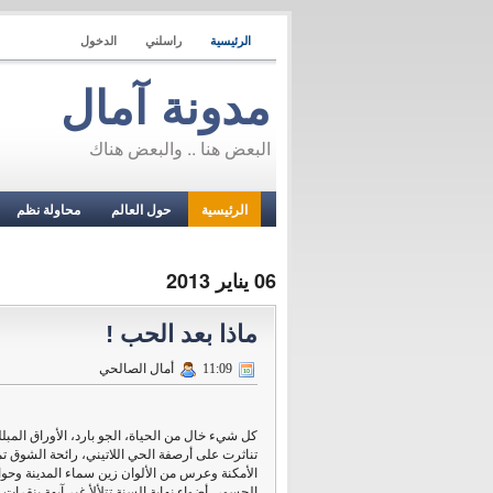
الرئيسية
راسلني
الدخول
مدونة آمال
البعض هنا .. والبعض هناك
الرئيسية
حول العالم
محاولة نظم
06 يناير 2013
ماذا بعد الحب !
11:09
أمال الصالحي
كل شيء خال من الحياة، الجو بارد، الأوراق المبلل
تناثرت على أرصفة الحي اللاتيني، رائحة الشوق تم
الأمكنة وعرس من الألوان زين سماء المدينة وحو
الجسور، أضواء نهاية السنة تتلألأ غير آبهة بنقرات