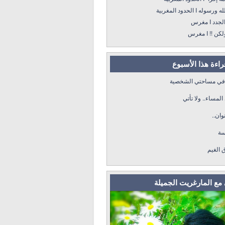
ه I الحدود المغربية
د I مغرس
! I مغرس
قراءة هذا الأسبوع
 في مساحتي الشخصية
لمساء.. ولا تأتي
وان..
سة
ق الغيم
مع المارغريت الجميلة