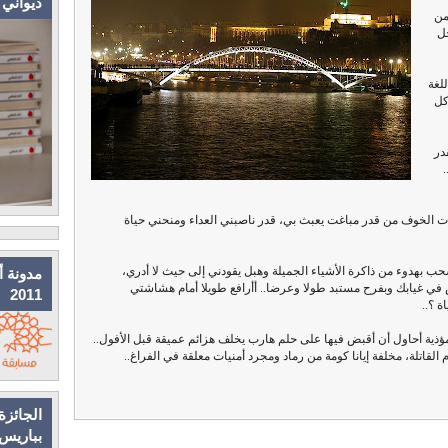
ديواني
من
ل
لغة
كل
در
.
ت الخوف من قدر مباغت يعبث بي، قدر ناصبني العداء ومنحني حياة
نسحب بهدوء من ذاكرة الأشياء الجميلة وهبل يقودني إلى حيث لا أدري،
مدونة أ
في غيابك وبفرح مستبد طولا وعرضا.. أأرافع طويلا أمام هشاشتي
2011
ة ؟..
 مؤذية أحاول أن أقبض فيها على حلم هارب يخلف هزائم عميقة قبل الأفول..
 القاتلة، مخلفة إيانا كومة من رماد ومجرد أمنيات معلقة في الفراغ..
الجائزة
بباريس