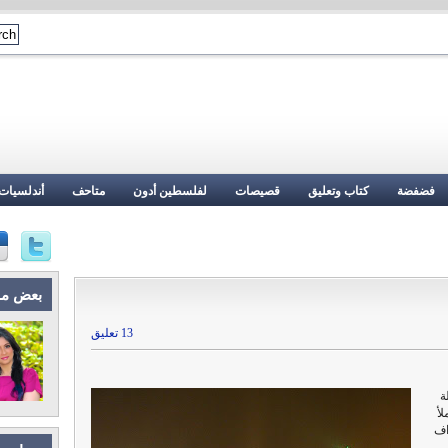
فضفضة
كتاب وتعليق
قصيصات
لفلسطين أدون
متاحف
أندلسيات
بعض م
13 تعليق
ة
لأ
اف