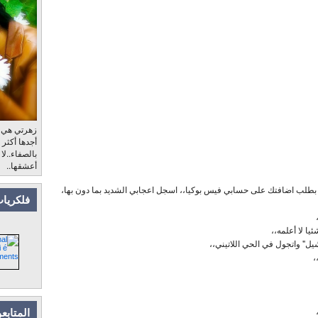
زهرتي هي، ب
أجدها أكثر
بالصفاء..لا
أعشقها..
بطلب اضافتك على حسابي فيس بوكيا،، اسجل اعجابي الشديد بما دون بها،
فلكريات
يا لا أعلمه،،
 واتجول في الحي اللاتيني،،
،
المتابع