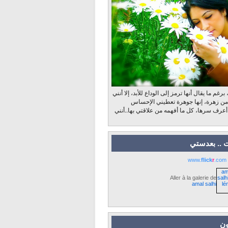
رغم ما يقال أنها ترمز إلى الوداع للأبد، إلا أنني
 من زهرة، إنها جوهرة تعطيني الإحساس
 أعرف سرها، كل ما أفهمه من علاقتي بها..أنني
 .. بعدستي
www.
flick
r
.com
Aller à la galerie de
amal salhi
ون