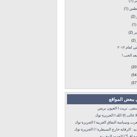
بر
(1)
طس
(1)
و
(2)
(1)
ير
(2)
(2)
 لعام ٢٠١٢
بعد الحب !
(20
(54
(57
 ببعض المواقع
 تريث I العيون بريس
 إلا الله I الجزيرة توك
سياسة النفاق الغربية I الجزيرة توك
: الرقابة خارج السيطرة ! I الجزيرة توك
 الحدود المغربية