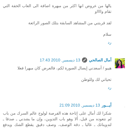
يالها من عروض انها اكثر من مبهرة اضافة الى العاب الخفة التي
تقام وااااو
لقد قربتني من المشاهد السابقة بتلك الصور الرائعة
سلام
رد
أمال الصالحي
13 ديسمبر, 2010 17:43
هيبو / أسعدني إيصال الصورة لكم، فالعرض كان مبهرا فعلا
تحياتي لك وللوطن
رد
أيـــور
13 ديسمبر, 2010 21:09
شكرا لك أمال على إتاحة هذه الفرصة لولوج عالم السرك من باب
لم نتعوده من قبل، ألا وهو باب التدوين، وإن ما يشدني ـ صدقا ـ
لتدويناتك ـ غالبا ـ دقة الوصف، وصف دقيق يقطع الشك ويدفع