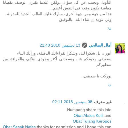
التأويل ويجيب عن كل سؤال...ولكن عندما يقترن الوصف بقضايا
معاشة يكون وقعه في النفس أعظم...
هذا من جهة ومن جهة أخرى، مبارك عليك القالب الجديد للمدونة.
ولي عودة إن شاء الله...بالتوفيق
رد
أمال الصالحي
13 ديسمبر, 2010 22:40
أيور .. بل شكرا لك، وشكرا لقراءاتك الدقيقة، ورأيك البناء
يسعدني وجودكم هنا، ويسعدني أكثر وجودي بينكم، والقراءة بين
سطوركم
بوركت يا صديقي..
رد
غير معرف
08 سبتمبر, 2018 02:11
Numpang share this info
Obat Abses Kulit
and
Obat Tulang Keropos
Obat Sesak Nafas
thanks for permission and I hope this can