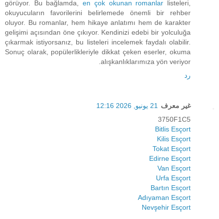
görüyor. Bu bağlamda,
en çok okunan romanlar
listeleri,
okuyucuların favorilerini belirlemede önemli bir rehber
oluyor. Bu romanlar, hem hikaye anlatımı hem de karakter
gelişimi açısından öne çıkıyor. Kendinizi edebi bir yolculuğa
çıkarmak istiyorsanız, bu listeleri incelemek faydalı olabilir.
Sonuç olarak, popülerlikleriyle dikkat çeken eserler, okuma
alışkanlıklarımıza yön veriyor.
رد
غير معرف
21 يونيو, 2026 12:16
3750F1C5
Bitlis Esçort
Kilis Esçort
Tokat Esçort
Edirne Esçort
Van Esçort
Urfa Esçort
Bartın Esçort
Adıyaman Esçort
Nevşehir Esçort