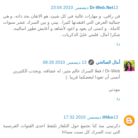
12 ديسمبر, 2010 23:04
Dr-Web.Net
فن راقي، و مهارات عالية في كل شيئ، هو الاتقان بحد ذاته، و هي
جمالية العرض التي افتقدتها كثيرا.. بيني و بين السرك عشر سنوات
كاملة.. و اتمنى ان يعود و اعود لأشاهد و أعايش تطور اساليبه..
شكرا امال، قلبتي عليّ الذكريات..
رد
أمال الصالحي
13 ديسمبر, 2010 08:28
Dr-Web / فعلا السرك عالم مثير، له عشاقه، ويجذب الكثيرين
أتمنى أن تعودا لبعضكما قريبا :)
مودتي
رد
13 ديسمبر, 2010 17:32
iHibo
ذكرتيني منذ كنا نجتمع حول التلفاز نلتقط احدى القنوات الفرنسية
التي تبث السرك كل سبت مساءا