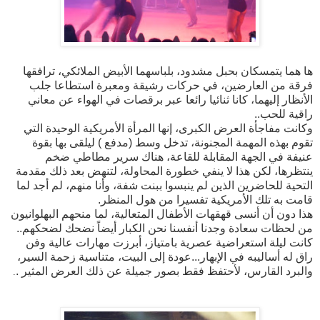
ها هما يتمسكان بحبل مشدود، بلباسهما الأبيض الملائكي، ترافقها
فرقة من العارضين، في حركات رشيقة ومعبرة استطاعا جلب
الأنظار إليهما، كانا ثنائيا رائعا عبر برقصات في الهواء عن معاني
راقية للحب..
وكانت مفاجأة العرض الكبرى، إنها المرأة الأمريكية الوحيدة التي
تقوم بهذه المهمة المجنونة، تدخل وسط (مدفع ) ليلقى بها بقوة
عنيفة في الجهة المقابلة للقاعة، هناك سرير مطاطي ضخم
ينتظرها، لكن هذا لا ينفي خطورة المحاولة، لتنهض بعد ذلك مقدمة
التحية للحاضرين الذين لم ينبسوا ببنت شفة، وأنا منهم، لم أجد لما
قامت به تلك الأمريكية تفسيرا من هول المنظر.
هذا دون أن أنسى قهقهات الأطفال المتعالية، لما منحهم البهلوانيون
من لحظات سعادة وجدنا أنفسنا نحن الكبار أيضاً نضحك لضحكهم..
كانت ليلة استعراضية عصرية بامتياز، أبرزت مهارات عالية وفن
راق له أساليبه في الإبهار...عودة إلى البيت، متناسية زحمة السير،
والبرد القارس، لأحتفظ فقط بصور جميلة عن ذلك العرض المثير .
.