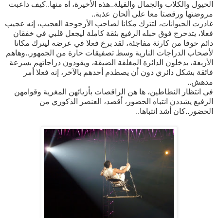
الخيول والكلاب والجمال والفيلة..هذه الأخيرة، آه منها..كيف داعبت
مروضتها ورقصتا معا على ألحان عذبة..
غادرت الحيوانات، لتترك مكانا لصاحب الأرجوحة العجيب، إنه عجيب
فعلا، يتدحرج فوق حبله الرفيع بثقة كاملة ليجعل قلبي في خفقان
دائم خوفا من كارثة مفاجئة، لقد برع فعلا في عرضه ليترك مكانا
لأصحاب الدراجات النارية وسط تصفيقات حارة من الجمهور..وهاهم
الأربعة، يدخلون الدائرة المغلقة الضيقة، ويقودون دراجاتهم بسرعة
فائقة بشكل دائري دون أن يصطدم أحدهم بالآخر، إنه فعلا أمر
مدهش..
في انتظار النطاطين، ها هن الراقصات بأزيائهن المغرية وقوامهن
الرفيع يشددن انتباه الحضور، أقصد، العنصر الذكوري من
الحضور..كان أشد انتباها..