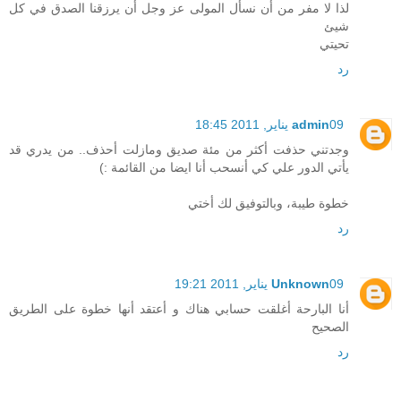
لذا لا مفر من أن نسأل المولى عز وجل أن يرزقنا الصدق في كل
شيئ
تحيتي
رد
09 يناير, 2011 18:45
admin
وجدتني حذفت أكثر من مئة صديق ومازلت أحذف.. من يدري قد
يأتي الدور علي كي أنسحب أنا ايضا من القائمة :)
خطوة طيبة، وبالتوفيق لك أختي
رد
09 يناير, 2011 19:21
Unknown
أنا البارحة أغلقت حسابي هناك و أعتقد أنها خطوة على الطريق
الصحيح
رد