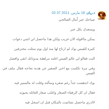
د.ريان
18 مارس, 2011 02:37
صباحك خير اّمال الصالحي
ويسعدكِ بكل خير
يمكن مااقوله الان غريب ولكن هذا ماحصل لي اتتني دعوات
كثيرة للفيس بوك لم ارتاح لها منذ اول يوم سئلت محترفين
النت فقالو لي عالم الفيس اغلبه مراهقة مدوناتك انقى وافضل
وفي مرة تكلمت مع اخي الصغير عن هدية نجاحه فقال ملف في
الفيس
بوك اندهشت جداً رغم صغره وسألته وقلت له مالمميز فيه
فقال ان كل الرفقاء الصغار واغلب صغار العائلة يحبونه
لاادري ماحصل تشائمت بالمكان قبل ان اسجل فيه