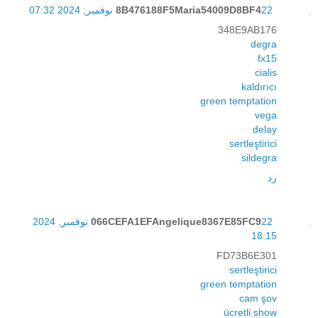
22 نوفمبر, 2024 07:32
8B476188F5Maria54009D8BF4
348E9AB176
degra
fx15
cialis
kaldırıcı
green temptation
vega
delay
sertleştirici
sildegra
رد
066CEFA1EFAngelique8367E85FC9
22 نوفمبر, 2024
18:15
FD73B6E301
sertleştirici
green temptation
cam şov
ücretli show