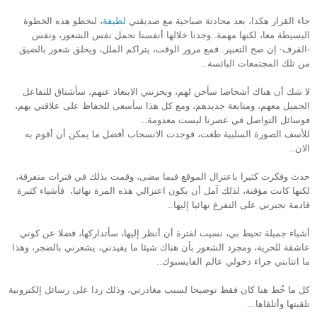
جاء القرار هكذا، بعد محادثة صباحية مع صديقتي
لطيفة
، لنخطو هذه الخطوة
البسيطة معا، لكنها مهمة..وجدنا خلالها أنفسنا نحمل نفس الشعور، ونفس
-القرف- إن صح التعبير..فمع مرور الوقت، يتراكم الملل، ويخلق شعور بالضيق
من تلك المجتمعات البائسة..
لا شك أن هناك أشخاصا سأحن لهم، ويحزنني الابتعاد عنهم، سأشتاق للتفاعل
الجميل معهم، ومتابعة جديدهم، ومع كل هذا سأسعى للحفاظ على علاقتي بهم،
فوسائل التواصل في عصرنا ليست معدومة..
للأسف الصورة السلبية طغت، فوجدت الانسحاب أفضل ما يمكن أن أقوم به
الان..
حدث وفكرت كثيرا باعتزال الموقع فيما مضى، وقمت بذلك في فترات متفرقة،
لكنها كانت مؤقتة، لذلك آمل أن يكون اعتزالي هذه المرة نهائيا، فأشياء كثيرة
قادمة تجبرني على التفرغ نهائيا إليها..
أشياء جميلة تحيط بي، نسيت لفترة أن أنظر إليها، سأتداركها، فضلا عن كوني
عاشقة للحرية، ومجرد الشعور بأن هناك شيئا ما يقيدني، يشعرني بالضجر، وهذا
ما انتابني جراء دخولي عالم الفايسبوك..
كل ما خُط هنا كان فقط توضيحا لسبب مغادرتي، وذلك ردا على رسائل إلكترونية
تلقيتها وأتلقاها...