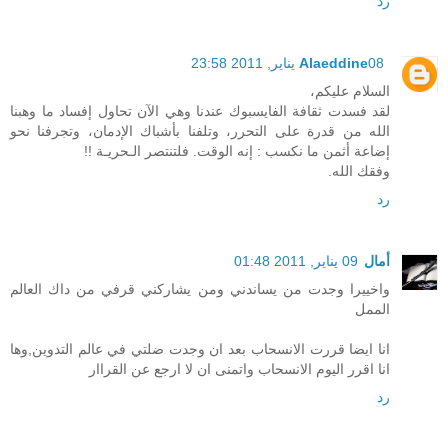
رد
08 يناير, 2011 23:58
Alaeddine
السلام عليكم،
لقد فسدت ثقافة الفايسبوك عندنا وهي الآن تحاول إفساد ما وهبنا
الله من قدرة على التحرر، وتلفنا بأشباك الإدمان، وتجرفنا نحو
إضاعة أثمن ما نكسب : إنه الوقت. فلتنتصر الـحريـة !!
وفقك الله.
رد
أمال
09 يناير, 2011 01:48
واخييرا وجدت من يساندني ومن يشاركني قرفي من داك العالم
الممل
انا ايضا قررت الانسحاب بعد ان وجدت ضلتي في عالم التدوين,وها
انا اقرر اليوم الانسحاب واتمنى ان لا ارجع عن القراار
رد