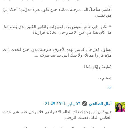
..
أظنني سأصلُ الى مرحلة مماثلة حين تكون هي/ مدوّنتي/ أحبّ إليّ
من نفسي
** لكن.. في عالم الفيس بوك امتيازات والكثير الكثير الذي يُعدم هنا
هل كان هذا في عين الاعتبار حال اتخاذك قرارك؟
تساؤل قفز حال كتابتي لهذه الأحرف،طرحته مدويا حين اتخذت ذات
مرّة قرارا مماثلا، ولا شك أنني سأعيد طرحُه ...
مُتابعةُ وإيّاكِ هُنا ؛
تسنيم ~
رد
أمال الصالحي
07 يناير, 2011 21:45
هيبو / إن لم يزعجك ذلك العالم الافتراضي فلا ترحل عنه، عني حدث
العكس، لذلك فضلت الرحيل