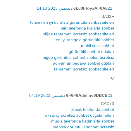
22 ديسمبر, 2023 14:13
6E03FRiyaAF0A8
BA33F
tunceli en iyi ücretsiz görüntülü sohbet siteleri
siirt telefonda kızlarla sohbet
niğde tamamen ücretsiz sohbet siteleri
en iyi rastgele görüntülü sohbet
mobil sesli sohbet
görüntülü sohbet odaları
niğde görüntülü sohbet siteleri ücretsiz
adıyaman bedava sohbet odaları
tamamen ücretsiz sohbet siteleri
رد
23 ديسمبر, 2023 04:19
6F6F8Adeline0DBCB
CAC73
bilecik telefonda sohbet
aksaray ücretsiz sohbet uygulamaları
muğla telefonda kadınlarla sohbet
manisa görüntülü sohbet ücretsiz