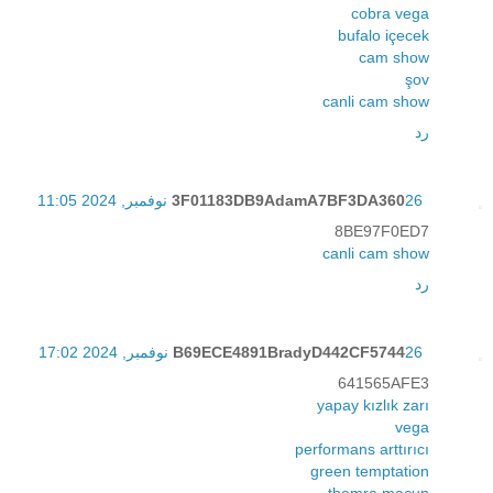
cobra vega
bufalo içecek
cam show
şov
canli cam show
رد
26 نوفمبر, 2024 11:05
3F01183DB9AdamA7BF3DA360
8BE97F0ED7
canli cam show
رد
26 نوفمبر, 2024 17:02
B69ECE4891BradyD442CF5744
641565AFE3
yapay kızlık zarı
vega
performans arttırıcı
green temptation