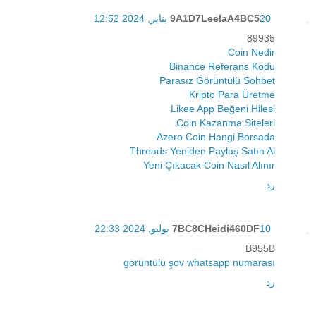
20 يناير, 2024 12:52
9A1D7LeelaA4BC5
89935
Coin Nedir
Binance Referans Kodu
Parasız Görüntülü Sohbet
Kripto Para Üretme
Likee App Beğeni Hilesi
Coin Kazanma Siteleri
Azero Coin Hangi Borsada
Threads Yeniden Paylaş Satın Al
Yeni Çıkacak Coin Nasıl Alınır
رد
10 يوليو, 2024 22:33
7BC8CHeidi460DF
B955B
görüntülü şov whatsapp numarası
رد