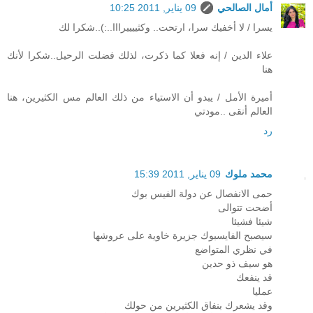
أمال الصالحي
09 يناير, 2011 10:25
يسرا / لا أخفيك سرا، ارتحت.. وكثييييرااا..:)..شكرا لك
علاء الدين / إنه فعلا كما ذكرت، لذلك فضلت الرحيل..شكرا لأنك
هنا
أميرة الأمل / يبدو أن الاستياء من ذلك العالم مس الكثيرين، هنا
العالم أنقى ..مودتي
رد
محمد ملوك
09 يناير, 2011 15:39
حمى الانفصال عن دولة الفيس بوك
أضحت تتوالى
شيئا فشيئا
سيصبح الفايسبوك جزيرة خاوية على عروشها
في نظري المتواضع
هو سيف ذو حدين
قد ينفعك
عمليا
وقد يشعرك بنفاق الكثيرين من حولك