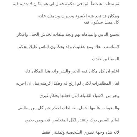
ثم سئلت شخصاً اثق في حكمه فقال لي هو مكان لا جدية فيه
ومكان قد تجد فيه الاسوء ويغيرك ويدمنك عليه
كل همك سيكون فيه
تجميع الناس والمباهاه بهم وتجد ملفات تخدش الحياء وافكار
لاتتناسب معك ومع عقليتك وقد يحكمون الناس عليك بحكم
المضافين عندك
اعلم ان كل مكان فيه الخير والشر وانه هذا المكان فاد
اهل المظاهرات لكني لم ارتح له وهكذا كرهته قبل ان اجربه
وهو من الاشياء القليلة التي فعلتها بحكم غيري
والمدونات عالمها اجمل منه لذلك اعتذر عن كل من يطلبني
لعالم الفيس بوك واعتذر لكل المتعلقين فيه ومن يحبوه
لانه هذه وجهة نظري الشخصية وتمثلني فقط