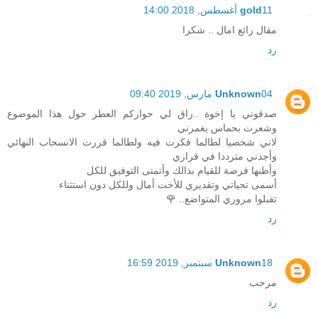
11 أغسطس, 2018 14:00
gold
مقال رائع امال .. شكرا
رد
04 مارس, 2019 09:40
Unknown
صدقوني يا إخوة ..راق لي حواركم العطر حول هذا الموضوع
وشعرت بحماس يغمرني
لاني شخصيا لطالما فكرت فيه ولطالما قررت الانسحاب النهائي
وأجدني مترددا في قراري
وأظنها فرصة للقيام بذالك وأتمنى التوفيق للكل
أسمى تحياتي وتقديري للأخت أمال وللكل دون استثناء
تقبلوا مروري المتواضع.. 🌹
رد
18 سبتمبر, 2019 16:59
Unknown
مرحب
رد