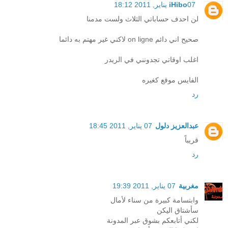
07 يناير, 2011 18:12
iHibo
لن احدف حساباتي الثلاث ولست مدمنا
صحيح اني دائم on ligne لاكني غير مهتم به دائما
اغلب اوقاتي تجدونني في الريدر
الفايس موقع كغيره
رد
عبدالعزيز دلول
07 يناير, 2011 18:45
قريباً
رد
مغربية
07 يناير, 2011 19:39
وابتسامة كبيرة من سناء لأمال
سأشتاق اليكن
لكني أتابعكم بشوق عبر المدونة