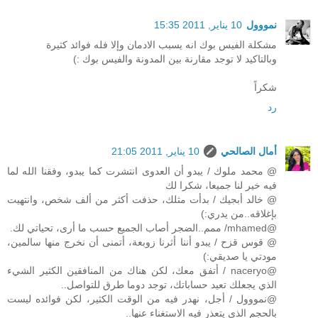
نمووول
10 يناير, 2011 15:35
مشكلة الفيس بوك انه يسبب الادمان وإلا فله فوائد كثيرة
وبالتاكيد لا توجد مقارنة بين المدونة والفيس بوك :)
شكراً
رد
أمال الصالحي
10 يناير, 2011 21:05
@ محمد ملوك / يبدو أن العدوى انتشرت كما يبدو، وفقنا الله لما
فيه خير لنا جميعا، شكرا لك
@ خالد أبجيك / بدأت مثلك، حذفت أكثر من ألف شخص، وانتهيت
بإغلاقه..من يدري:)
@mhamed/ ممم..الضجر أصاب الجميع حسب ما أرى، تحياتي لك.
@ قوس قزح / يبدو أننا أثرنا زوبعة، أتمنى أن نخرج منها سالمين،
مودتي يا صديقي:)
@naceryo / أتفق معك، لكن هناك من المنافقين الكثير الشيء
الذي يجعلك تعيد حساباتك، توجد دوما طرق للتواصل..
@نمووول / أجل، نهدر فيه من الوقت الكثير، لكن فوائده ليست
بالحجم الذي يتعذر فيه الاستغناء عنها..