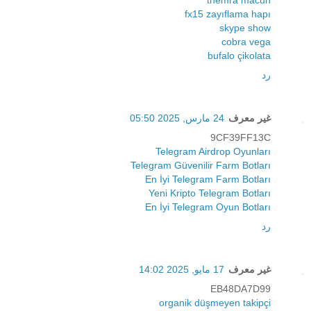
themra macun
fx15 zayıflama hapı
skype show
cobra vega
bufalo çikolata
رد
غير معرف
24 مارس, 2025 05:50
9CF39FF13C
Telegram Airdrop Oyunları
Telegram Güvenilir Farm Botları
En İyi Telegram Farm Botları
Yeni Kripto Telegram Botları
En İyi Telegram Oyun Botları
رد
غير معرف
17 مايو, 2025 14:02
EB48DA7D99
organik düşmeyen takipçi