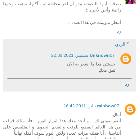
صدقت أيتها اللطيفة، يبدو أن اخر محادثة اتت أكلها، سئمت وجوها
زائفة وأحن لأخرى:)
أنتظر تدوينتك في هذا الصدد ..
رد
الردود
07 سبتمبر, 2021 22:39
Unknown
احسنتي هذا ما اشعر به الان
اتفق معكِ
رد
07 يناير, 2011 16:42
rainbow
أمال
أضم صوتى لك .. و أتخذ معك هذا القرار اليوم .. فأنا مثلك قرفت
من هذا العالم المضيع للوقت والعديم الجدوى و المتلصص على
أنفاسنا .. أنا قفلته مرات عديدة ولكن اليوم سوف أقفله نهائياً