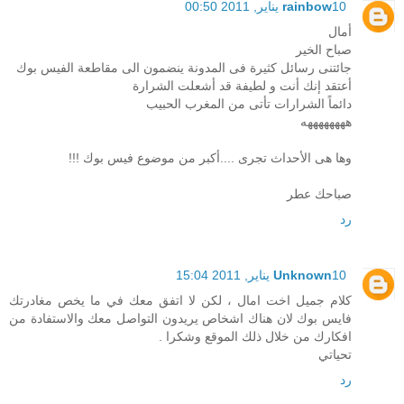
10 يناير, 2011 00:50
rainbow
أمال
صباح الخير
جائتنى رسائل كثيرة فى المدونة ينضمون الى مقاطعة الفيس بوك
أعتقد إنك أنت و لطيفة قد أشعلت الشرارة
دائماً الشرارات تأتى من المغرب الحبيب
ههههههههه
وها هى الأحداث تجرى ....أكبر من موضوع فيس بوك !!!
صباحك عطر
رد
10 يناير, 2011 15:04
Unknown
كلام جميل اخت امال ، لكن لا اتفق معك في ما يخص مغادرتك
فايس بوك لان هناك اشخاص يريدون التواصل معك والاستفادة من
افكارك من خلال ذلك الموقع وشكرا .
تحياتي
رد