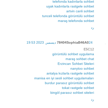
telefonda kadınlarla sohbet
uşak kadınlarla rastgele sohbet
artvin canli sohbet
tunceli telefonda görüntülü sohbet
maraş telefonda sohbet
رد
24 ديسمبر, 2023 19:53
78404SophiaB46A0
E5C12
görüntülü sohbet uygulama
maraş sohbet chat
Erzincan Sohbet Siteleri
nanytoo sohbet
antalya kızlarla rastgele sohbet
manisa en iyi sesli sohbet uygulamaları
burdur parasız görüntülü sohbet
tokat rastgele sohbet
bingöl parasız sohbet siteleri
رد