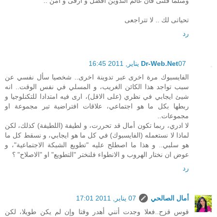
ومثلما قلتى فأن عالم التدوين أفضل و أرقى و آمن ..
تحياتى لك .. لا تتراجعى
رد
07 يناير, 2011 16:45
Dr-Web.Net
الفايسبوك مرة اخرى عبر تدوينة اخرى.. شخصيا سأل نفسي عن
سبب تواجد هذا الكائن الغريب، و المسلي في نفس الوقت.. انه
شيئ ايجابي في نظري (على الاقل)، ارى فيه امتدادا للتكنلوجيا و
ربطها بكل ما هو اجتماعي، علاقات افتراضية تبر مجموعة او
مجموعات..
لا ادري، ربما تكون أمال قد تحررت، و لطيفة (اللطيفة) كذلك، لكن
لماذا لا نستعمله (الفايسبوك) في كل ما هو ايجابي، و نسقط كل ما
هو سلبي.. و هذا ما اصطلح عليه "تطويع الشبكة الاجتماعية"، و
عوض ان نختار الهروب و الانطواء فلنختر "التطويع" او "الاصلاح" ؟
رد
أمال الصالحي
07 يناير, 2011 17:01
قوس قزح..فعلا وجدت أنني أهدر وقتا وإن لم يكن طويلا، لكن