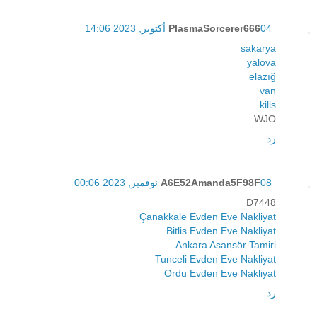
04 أكتوبر, 2023 14:06
PlasmaSorcerer666
sakarya
yalova
elazığ
van
kilis
WJO
رد
08 نوفمبر, 2023 00:06
A6E52Amanda5F98F
D7448
Çanakkale Evden Eve Nakliyat
Bitlis Evden Eve Nakliyat
Ankara Asansör Tamiri
Tunceli Evden Eve Nakliyat
Ordu Evden Eve Nakliyat
رد