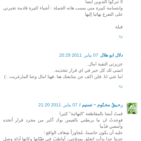
لا تتركوا التدوين أيضا
وابتسامة كبيرة مني بسبب هاته الجملة : أشياء كثيرة قادمة تجبرني
على التفرغ نهائيا إليها
قبلة
رد
دلال ابو هلال
07 يناير, 2011 20:29
عزيزتي النقية امال..
اتمنى لك كل خير في اي قرار تتخذينه..
اما عني انا..فلن اكف عن متابعتك هنا..فهنا امال وعنا المارغريت..:)
رد
رحـيقٌ مخـتُوم ~ تسنيم /
07 يناير, 2011 21:20
قمتُ أيضا بالمقاطعة "النهائية" كثيرا
فوجدتُ ان ما يربطني بالفيس بوك أكبر من مجرد قرار أتخذه
وأمضي قدُما
عليه أن يكون حاسما، مُجاوزاً شِغاف الواقع ؛
جديثا جدا بدأت اتعلق بمدوّنتي، أواظبُ في طيّاتها وكانها أداة وصل