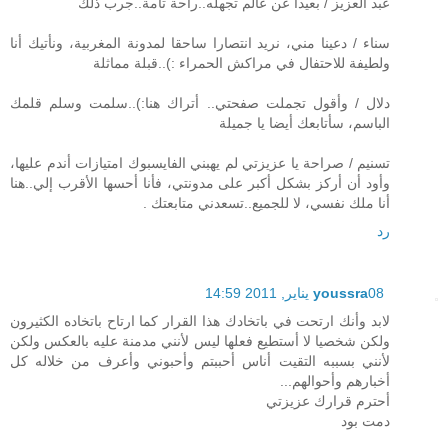
عبد العزيز / بعيدا عن عالم تجهله..راحة تامة..جرب ذلك
سناء / دعينا مني، نريد انتصارا ساحقا لمدونة المغربية، ونأتيك أنا
ولطيفة للاحتفال في مراكش الحمراء :)..قبلة مماثلة
دلال / وأقول تجملت صفحتي.. أتراك هنا:)..سلمت وسلم قلمك
الباسم، سأتابعك أيضا يا جميلة
تسنيم / صراحة يا عزيزتي لم يهبني الفايسبوك امتيازات أندم عليها،
وأود أن أركز بشكل أكبر على مدونتي، فأنا أحسها الأقرب إلي..هنا
أنا ملك نفسي، لا للجميع..تسعدني متابعتك .
رد
08 يناير, 2011 14:59
youssra
لابد وأنك ارتحت في باتخادك هذا القرار كما ارتاح باتخاده الكثيرون
ولكن شخصيا لا أستطيع فعلها ليس لأنني مدمنة عليه بالعكس ولكن
لأنني بسببه التقيت أناس أحببتم وأحبوني وأعرف من خلاله كل
أخبارهم وأحوالهم...
أحترم قرارك عزيزتي
دمت بود