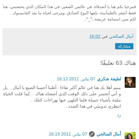
فمرحبا بكم هنا يا أصدقاء، في عالمي الصغير، في هذا المكان الذي يحتضنني، هنا
فقط أشعر بالطمأنينة، يلفها البوح الصادق..ومرحى لحياة ما بعد الفايسبوك..
لكم مني ابتسامة عريضة..^_^..
أمال الصالحي
في
16:02
مشاركة
هناك 63 تعليقًا:
لطيفة شكري
07 يناير, 2011 16:12
ممم أهلا بك هنا في عالم أكثر نقاءا ..أظننا أحسنا الصنع يا أمال .. بل
و أني أتحسر على ذلك الوقت الذي أضعناه هناك .. كما قلت الحياة
مليئة بأشياء جميلة فلما التلهي عنها بهراءات كتلك ..
انتظري تدوينتي في هذا الصدد ..
رد
أمال الصالحي
07 يناير, 2011 16:19