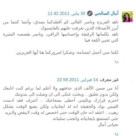
أمال الصالحي
30 يناير, 2011 11:42
ناهد العزيزة وناصر الغالي..كم أفتقدكما بصدق، وأنتما كنتما من
أبرز الأصدقاء الذين تعرفت عليهم بالفايسبوك
ناهد بكلماتها الرقيقة وإحساسها الراقي، وناصر بقصصه المثيرة
التي تحيي اللغة فينا
لكما مني أجمل ابتسامة، وشكرا لمروركما هنا أيها العزيزين
رد
غير معرف
14 فبراير, 2011 22:58
أنا من ضمن الآلف الذى حذفتهم ولا أعلم لما برغم كنت اتابعك
ولكن بدون تعليق .. وبحثت عنكى الى ان وصلت الى مدونتك
احترم قرارك وياليتنى أحظى بشجاعتك .. أعترف فقد ادمنت
الفيس بوك والحقيقه انه له ايجابيات ولكن يضيع الوقت بشكل
رهيب .. اعتقد انه حان الوقت حتى اخصص له وقت لاينقص ولايزيد
حتى اتستمتع بايجابياته واتجنب سلبياته
تحياتى أمال
رد