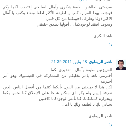
صديقتي الغاليتين لطيفة شكري وآمال الصالحي إفتقدت لكما وكم
فوجئت بهذا القرار، كنتِ يا لطيفة الأكثر لطفا ونقاء وكنتِ يا آمال
الاكثر ذوقا وظرفا، احببتكما من كل قلبي
وسوف افتقد لوجودكما ... أقولها بصدق حقيقي
ناهد البكري
رد
ناصر الريماوي
28 يناير, 2011 21:39
العزيزتين لطيفة وآمال... تقديري لكما
أخبرتني ناهد بامر تخليكم عن المشاركة في الفيسبوك وهو أمر
أحترمه
لكن هذا لا يمنعني من القول بأنكما كنتما من أفضل الناس الذين
تعرفنا إليهم ولم يكن اي منكن شبحا على الإطلاق كنا نحس بكما
وبحرارة كلماتكما، كنا نأنس لوجودكما كاختين
تحياتي لكِ يا لطيفة ولكِ يا آمال
ناصر الريماوي
رد