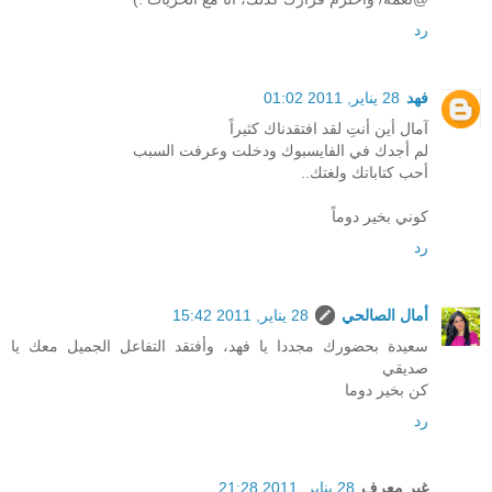
رد
فهد
28 يناير, 2011 01:02
آمال أين أنتِ لقد افتقدناك كثيراً
لم أجدك في الفايسبوك ودخلت وعرفت السبب
أحب كتاباتك ولغتك..
كوني بخير دوماً
رد
أمال الصالحي
28 يناير, 2011 15:42
سعيدة بحضورك مجددا يا فهد، وأفتقد التفاعل الجميل معك يا
صديقي
كن بخير دوما
رد
غير معرف
28 يناير, 2011 21:28