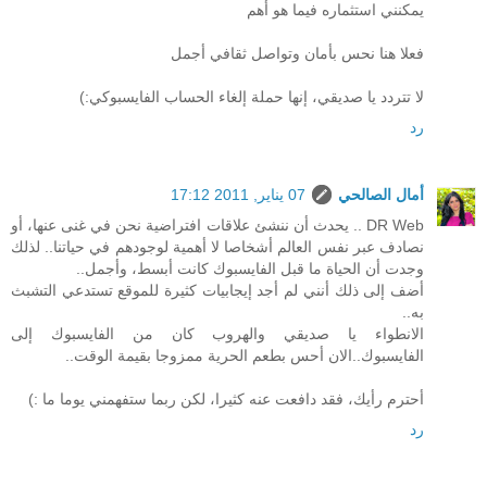
يمكنني استثماره فيما هو أهم
فعلا هنا نحس بأمان وتواصل ثقافي أجمل
لا تتردد يا صديقي، إنها حملة إلغاء الحساب الفايسبوكي:)
رد
أمال الصالحي
07 يناير, 2011 17:12
DR Web .. يحدث أن ننشئ علاقات افتراضية نحن في غنى عنها، أو
نصادف عبر نفس العالم أشخاصا لا أهمية لوجودهم في حياتنا.. لذلك
وجدت أن الحياة ما قبل الفايسبوك كانت أبسط، وأجمل..
أضف إلى ذلك أنني لم أجد إيجابيات كثيرة للموقع تستدعي التشبث
به..
الانطواء يا صديقي والهروب كان من الفايسبوك إلى
الفايسبوك..الان أحس بطعم الحرية ممزوجا بقيمة الوقت..
أحترم رأيك، فقد دافعت عنه كثيرا، لكن ربما ستفهمني يوما ما :)
رد