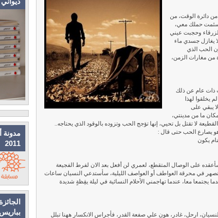
ديواني
من دائرة الوقت، من
.سئمت حملك معي،
زرقاء وحجبت عيني
لا يغازل جسدي ماء
ون الحب الذي
رة من مغارات الزمن،
 ذات عام عن ذلك
 يخلقوا لهذا
ا يبقي على
كان ما من مدينتي،
قطيعة لا تقتل بل تحيي، إنها تؤجج الحب وتزوده بالوقود الذي يحتاجه..
هو يصارع الحب حتى قال :
مدونة أ
نام يكون
2011
أعقده على الوصال المتقطع، لعمري لن أفعل بعد الان لفرط الفجيعة
تنصهر في محرقة العواطف أو العواصف الليلية، سأستدعي النسيان ساعات
ا يجتمعا معا، عندما تهاجمني الأحلام النسائية في ليلة يقِظةٍ شديدة
الجائزة
بباريس
سيان، ارحل، غادر، هون علي صفعة القدر، فأجراس الانكسار ههنا تبلل