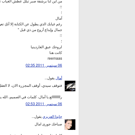
من أين لنا برشفة صبر تبلل عطش الغياب ؟ 
؛؛
؛
آمال
رغم غيابك الذي يطول عن الكتابة إلا أنكِ تع
جمال وإبداع أروع من ذي قبل "
؛؛
؛
لروحك عبق الغاردينيا
كانت هنا
reemaas
06 سبتمبر, 2011 02:35
أمال
يقول...
فتوقف سيدي، أوقف المجزرة الان، لا العقل
رااااااااائع يا أمال، كلمات في الصميم، الله
06 سبتمبر, 2011 02:53
جايدا العزيزي
يقول...
صباحك جورى امال