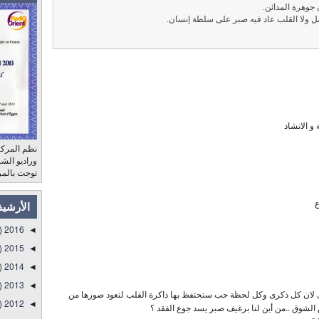
 جوهرة المدائن.
ل ولا القلب عاد فيه صبر على سلطة إنسان.
و الانشاد
نظم المركز
توجت بالمر
ع
الأرشي
)
2016
◄
)
2015
◄
)
2014
◄
)
2013
◄
هي لان كل ذكرى وكل لحظة حب ستحتفظ بها ذاكرة القلب لتعود صورها من
)
2012
◄
س الشوق ..من أين لنا برغيف صبر يسد جوع الفقد ؟