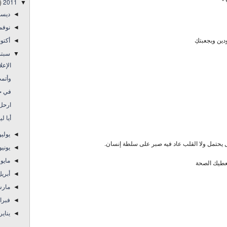
"
)
2011
▼
ديس
◄
نوفم
◄
ودين وبجعبتكِ
أكتو
◄
سبتم
▼
الإعل
وأتمت
في حو
ارحل 
أيا ل
يولي
◄
 يحتمل ولا القلب عاد فيه صبر على سلطة إنسان.
يوني
◄
مايو
◄
 يعطيك الصحة
أبري
◄
مار
◄
فبرا
◄
يناير
◄