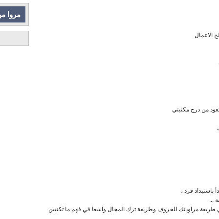
مروا من
ح الاعمال
 تعود من درج مكتبتي
أ باستبداد فرد ،
...
بتني طريقة مراودتك للحروف وطريقة ترك المجال واسعا في فهم ما تكتبين