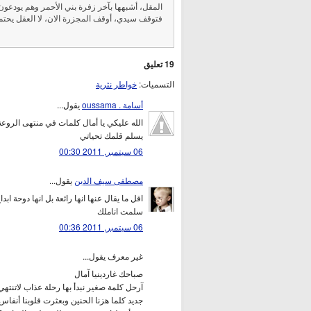
المقل، أشبهها بآخر زفرة بني الأحمر وهم يودعون
فتوقف سيدي، أوقف المجزرة الان، لا العقل يحتم
19 تعليق
التسميات:
خواطر نثرية
أسامة . oussama
يقول...
الله عليكي يا أمال كلمات في منتهى الروعة 
يسلم قلمك تحياتي
06 سبتمبر, 2011 00:30
مصطفى سيف الدين
يقول...
اقل ما يقال عنها انها رائعة بل انها دوحة ابدا
سلمت اناملك
06 سبتمبر, 2011 00:36
غير معرف يقول...
صباحك غاردينيا آمال
آرحل كلمة صغير نبدأ بها رحلة عذاب لاتنت
جديد كلما هزنا الحنين وبعثرت قلوبنا أنفا