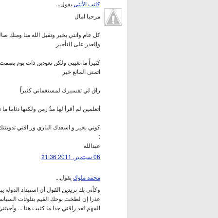
كاتب الأنثى
يقول...
مرحبا امال
كل عام وانتي بخير وتقبل الله منا ومنك صال
والعذر على التأخير
كثيراً ما تغيبي ولكن تعودين ذات يوم بصمت
اتمنى المانع خير
راق لي تفسيرك لمستغماتي كثيراً
أتعلمين لم أقرأ لها مذُ زمن ولكنها دئاما ما
كوني بخير و اسعدك الباري ور اقتي تدوينتك
:
عبدالله
06 سبتمبر, 2011 21:36
محمد ملوك
يقول...
وكأني بك تريدين القول أن استبداد الدولة يبد
عذرا إن لطخت بوحك القيم بتلوثات السياسة 
المهم لقد راقني جدا ما كتبت هنا ... وأج