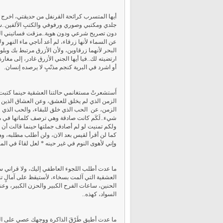
أيها المتسرب كرائحة القرنفل من حديقتي، اخرج 
جلدي ومكتبي وصوري ورفوفي والكتبِ الألفين.
دون تصريح شرعي ودون هوية..مزقت فساتيني ال
عن السماء لأنها زرقاء، لم أعد أناجي ماء النهر و
البحر لأنهما زرقاوين، ولأن الأزرق مرتبط بك وبل
ارتضيته لك..فيا أيها الجني الأزرق غادر، إلى مغا
أو اشرد في البرية كنجم مذنّبٍ لا يرصده إنسان.
أَستشعرتْ مستغانمي حالتنا العشقية حينما كتبت
الزمن الذي لم يخلق للعشق، وعن العشاق الذين لم
الزمن، عن الحب الذي خلق للبقاء، والحب الذي ل
شيء..لَكَم كانت صادقة وهي ترصف كلماتها في م
ولكم تمنيت لو لم أصادف جملتها حينما قالت أن ال
كما لن أقرأ لقيس بعد الان، ولن أطلب مطلبه، و
وإني لأهوى النوم في غير حينه * لعل لقاءً في الم
ما عدت أطلب اللجوء العاطفي إليك، ولا قراني س
العشقية التي آلمت بسخاء، لأستيقظ على آمالٍ 
الحنين، ساعات الفرح الكبير والحزن الكبير، وعندم
السواد، كهذه..
ما عدت أطيق طَرْقَ الذاكرة ووجهك عصي على الن