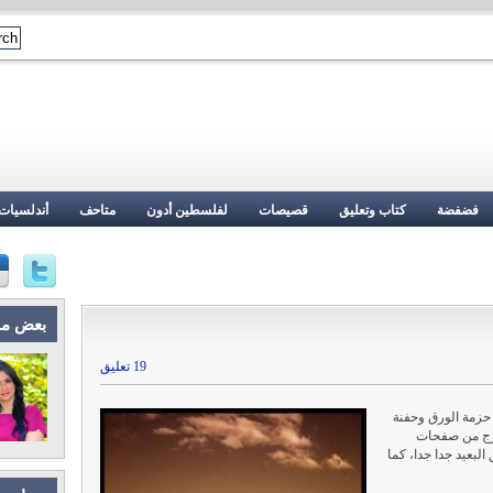
فضفضة
كتاب وتعليق
قصيصات
لفلسطين أدون
متاحف
أندلسيات
بعض م
19 تعليق
 حزمة الورق وحفنة
خرج من صفحات
البعيد جدا جدا، كما