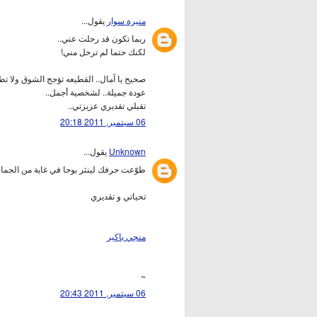
منيرة سوار
يقول...
ربما تكون قد رحلت عني..
لكنك حتما لم ترحل مني!
صحيح يا آمال.. القطيعه تؤجج الشوق ولا تط
عودة جميلة.. لشخصية أجمل..
تقبلي تقديري عزيزتي..
06 سبتمبر, 2011 20:18
Unknown
يقول...
طوّعت حرفك لينثر بوحا في غاية من الجمال
تحياتي و تقديري
منجي باكير
~
06 سبتمبر, 2011 20:43