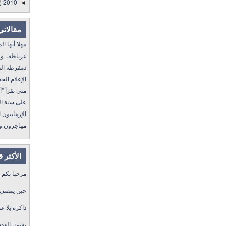
)
2010
◄
مقالاتي
مهلا أيها المنفى..
غرناطة.. ولا غالب
دمقرطة العرب و
الإعلام الجديد 
متى تقرأ "أمة إقرأ" I
على سنة الله ورسول
الإرهابيون الجد
مهاجرون ولكن !
الأكثر 
مرحبا بكم
حين يمضي ا
ذاكرة بلا عن
بعيون العد