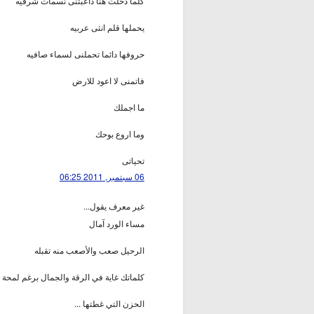
كلما دخلت هنا داعبتنى نسمات شرقيه
يحملها قلم انثى عربيه
حروفها دائما تحملنى لسماء صافيه
فاتمنى لا اعود للارض
ما اجملك
وما اروع بوحك
تحياتى
06 سبتمبر, 2011 06:25
غير معرف يقول...
مساء الورد آمال
الرحيل صعب والأصعب منه تقبله
كلماتك غاية في الرقة والجمال برغم لمحة
الحزن التي غطتها ...