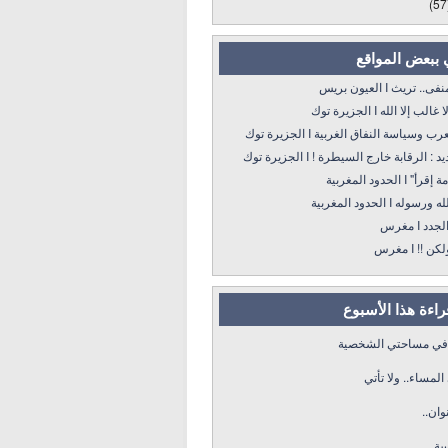
(57
 ببعض المواقع
 تريث I العيون بريس
 إلا الله I الجزيرة توك
سياسة النفاق الغربية I الجزيرة توك
: الرقابة خارج السيطرة ! I الجزيرة توك
 الحدود المغربية
ه I الحدود المغربية
د I مغرس
! I مغرس
قراءة هذا الأسبوع
 في مساحتي الشخصية
لمساء.. ولا تأتي
وان..
سة