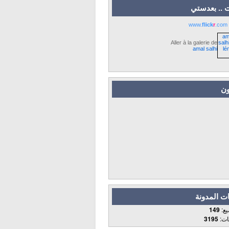
 .. بعدستي
www.
flick
r
.com
Aller à la galerie de
amal salhi
ون
ت المدونة
يع:
149
قات:
3195