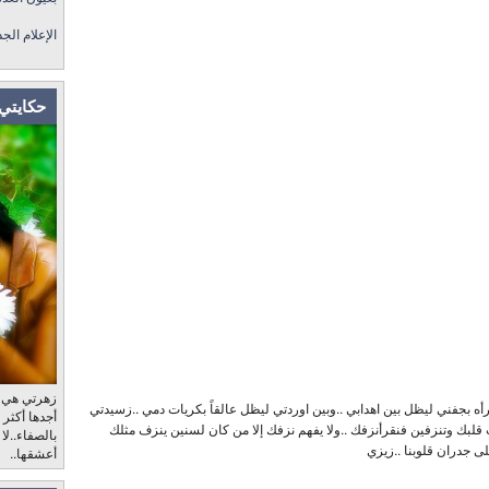
الإعلام الج
حكايتي 
زهرتي هي، ب
قرأه بجفني ليظل بين اهدابي ..وبين اوردتي ليظل عالقاً بكريات دمي ..زسيدتي
أجدها أكثر
قلبك وتنزفين فنقرأنزفك ..ولا يفهم نزفك إلا من كان لسنين ينزف مثلك
بالصفاء..لا
لى جدران قلوبنا ..زيزي
أعشقها..