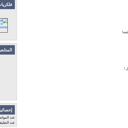
فلكريات
فيه!
المتابع
 !
إحصائيا
عدد المواض
عدد التعلي