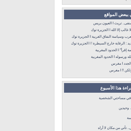
 ببعض المواقع
 تريث I العيون بريس
 إلا الله I الجزيرة توك
سياسة النفاق الغربية I الجزيرة توك
: الرقابة خارج السيطرة ! I الجزيرة توك
 الحدود المغربية
ه I الحدود المغربية
د I مغرس
! I مغرس
قراءة هذا الأسبوع
 في مساحتي الشخصية
. وحيدين
سة
.. تأتي من مكان لا أراه