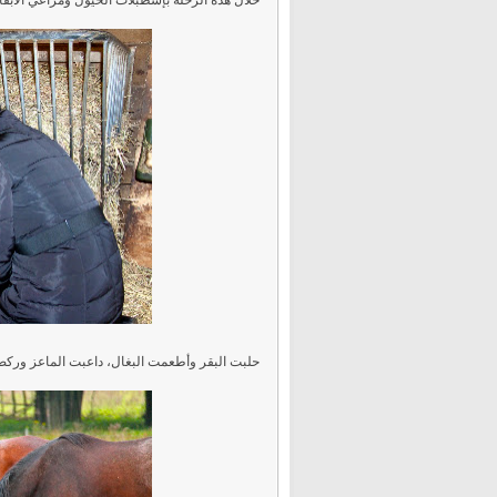
خلال هذه الرحلة بإسطبلات الخيول ومراعي الأبقار، 
حلبت البقر وأطعمت البغال، داعبت الماعز وركض