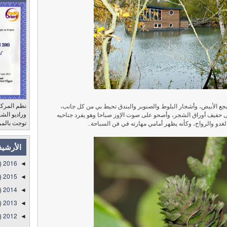
نظم المركز
جع الأبيض، وأشجار البلوط والصنوبر والبندق تحيط بي من كل جانب،
ى حفيف أوراق الشجر، وأصحو على صوت الإوز صباحا وهو يفرد جناحيه
توجت بالمر
الغدو والرواح، وكأنه يظهر أمامي مهارته في فن السباحة..
الأرشي
)
2016
◄
)
2015
◄
)
2014
◄
)
2013
◄
)
2012
◄