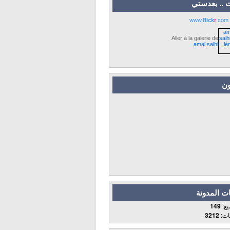
 .. بعدستي
www.
flick
r
.com
Aller à la galerie de
amal salhi
ون
ت المدونة
يع:
149
قات:
3212