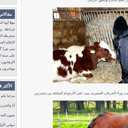
بخُمِّ الدجاج وجحور الأرانب..
مقالاتي
مهلا أيها المنفى..
غرناطة.. ولا غالب
دمقرطة العرب و
الإعلام الجديد 
متى تقرأ "أمة إقرأ" I
على سنة الله ورسول
الإرهابيون الجد
مهاجرون ولكن !
الأكثر 
ت وراء الخرفان الصغيرة، نمت على الأرجوحة المعلقة بين شجرتين..
مرحبا بكم
أنا والحزن.
بعيون العد
ديواني الأول