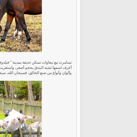
تسامرت مع ببغاوات تسكن حديقة بمدينة " فيلدوفي
أعرف اسمها تشبه البندق بحجم أصغر، واستغربت أ
وألوان وأنواع من صنع الخالق، فسبحان الله، سبحا