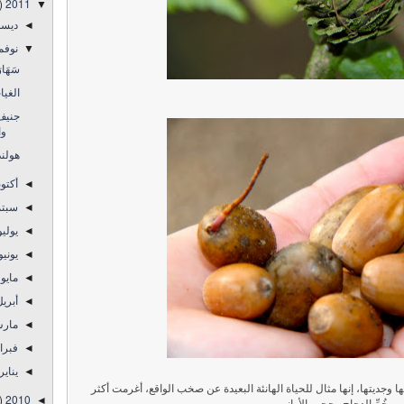
)
2011
▼
ديس
◄
نوفم
▼
سَهَا
الغيا
جنيف.
وا
هولند
أكتو
◄
سبتم
◄
يولي
◄
يوني
◄
مايو
◄
أبري
◄
مار
◄
فبرا
◄
يناير
◄
 وجديتها، إنها مثال للحياة الهانئة البعيدة عن صخب الواقع، أغرمت أكثر
)
2010
◄