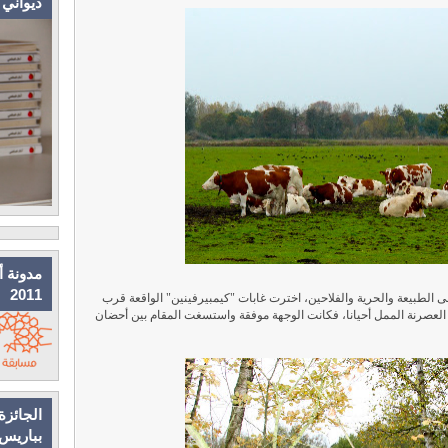
ديواني
مدونة أ
2011
ى الطبيعة والحرية والفلاحين، اخترت غابات "كيمبيرفينين" الواقعة قرب
ع العصرنة الممل أحيانا، فكانت الوجهة موفقة واستسغت المقام بين أحضان
الجائزة
بباريس