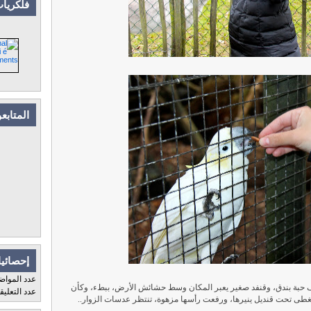
فلكريات
المتابع
إحصائيا
عدد المواض
حبة بندق، وقنفد صغير يعبر المكان وسط حشائش الأرض، ببطء، وكأن
عدد التعلي
 مغطى تحت قنديل ينيرها، ورفعت رأسها مزهوة، تنتظر عدسات الزوار..