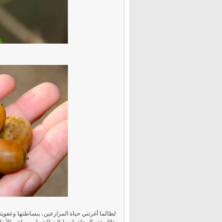
لطالما أغرتني حياة المزارعين، ببساطتها وعفويتها