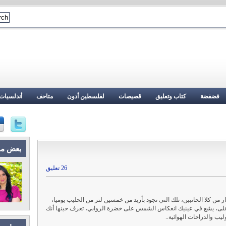
فضفضة
كتاب وتعليق
قصيصات
لفلسطين أدون
متاحف
أندلسيات
بعض م
26 تعليق
ر من كلا الجانبين، تلك التي تجود بأزيد من خمسين لتر من الحليب يوميا،
أعلى، يشع في عينيك انعكاس الشمس على خضرة الروابي، تعرف حينها أنك
وليب والدراجات الهوائية..