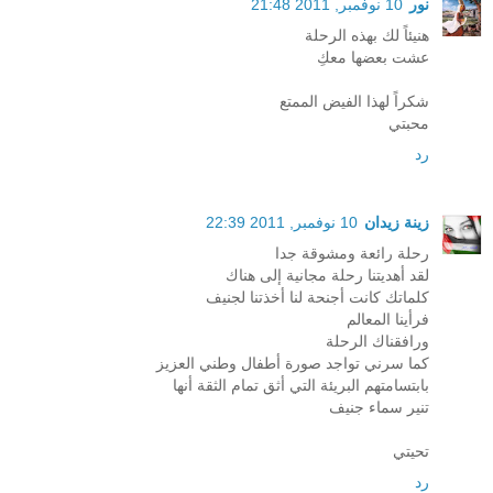
نور
10 نوفمبر, 2011 21:48
هنيئاً لك بهذه الرحلة
عشت بعضها معكِ
شكراً لهذا الفيض الممتع
محبتي
رد
زينة زيدان
10 نوفمبر, 2011 22:39
رحلة رائعة ومشوقة جدا
لقد أهديتنا رحلة مجانية إلى هناك
كلماتك كانت أجنحة لنا أخذتنا لجنيف
فرأينا المعالم
ورافقناك الرحلة
كما سرني تواجد صورة أطفال وطني العزيز
بابتسامتهم البريئة التي أثق تمام الثقة أنها
تنير سماء جنيف
تحيتي
رد