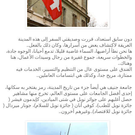
دون سابق استعداد، قررت وصديقتي السفر إلى هذه المدينة
العريقة لاكتشاف بعض من أسرارها، وكان ذلك بالفعل..
ها نحن نطأ أراضيها، السماء غاضبة قليلا، تدمع أحيانا، الوجوه جادة،
والخطوات سريعة، جموع غفيرة من رجال وسيدات الأعمال، هنا
وهناك..
الفندق على مستوى عال من التنظيم والتسيير، الخدمات فيه
ممتازة، مريح جدا، وكذلك هي ابتسامات العاملين..
جامعة جنيف هي أيضاً جزء من تاريخ المدينة، رمز يفتخر به سكانها،
إحدى أفضل الجامعات على مستوى العالم، تخرج منها مشاهير
حصل أغلبهم على جوائز نوبل في شتى الميادين، كإيدمون فيشر (
جائزة نوبل للطب)، كوفي أنان ( جائزة نوبل للسلام)، جونار ميردال (
جائزة نوبل للاقتصاد)..وغيرهم آخرون..