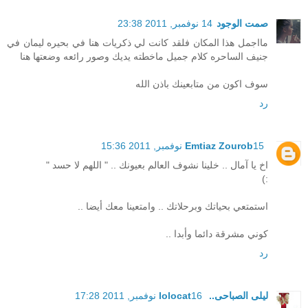
صمت الوجود
14 نوفمبر, 2011 23:38
مااجمل هذا المكان فلقد كانت لي ذكريات هنا في بحيره ليمان في
جنيف الساحره كلام جميل ماخطته يديك وصور رائعه وضعتها هنا
سوف اكون من متابعينك باذن الله
رد
15 نوفمبر, 2011 15:36
Emtiaz Zourob
اخ يا آمال .. خلينا نشوف العالم بعيونك .. " اللهم لا حسد "
:)
استمتعي بحياتك وبرحلاتك .. وامتعينا معك أيضا ..
كوني مشرقة دائما وأبدا ..
رد
ليلى الصباحى.. lolocat
16 نوفمبر, 2011 17:28