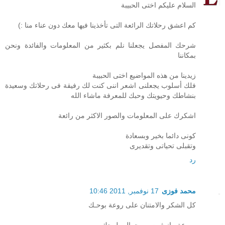
السلام عليكم اختى الحبيبة
كم اعشق رحلاتك الرائعة التى تأخذينا فيها معك دون عناء منا :)
شرحك المفصل يجعلنا نلم بكثير من المعلومات والفائدة ونحن
بمكاننا
زيدينا من هذه المواضيع اختى الحبيبة
فلك أسلوب يجعلنى اشعر اننى كنت لك رفيقة فى رحلاتك وسعيدة
بنشاطك وحيويتك وحبك للمعرفة ماشاء الله
اشكرك على المعلومات والصور الاكثر من رائعة
كونى دائما بخير وبسعادة
وتقبلى تحياتى وتقديرى
رد
محمد فوزى
17 نوفمبر, 2011 10:46
كل الشكر والامتنان على روعة بوحـك
وروعة مانــثرت .. وجمال طرحك ..