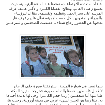
قاعات متعددة للاجتماعات، توقفتا عند القاعة الرئيسية، حيث
يجتمع زعماء العالم، وتعالج القضايا الكبيرة والأكثر أهمية، عرفنا
المرشد على سير العمل وتنظيمه وتقسيمه، مقاعد للرؤساء
والوزراء والمندوبين، كل حسب أهميته، تطل عليهم غرف عليا
يحجبها عن الحضور زجاج شفاف، خصصت للصحفيين والمترجمين..
بينما نسير في شوارع المدينة، استوقفتنا صورة خلف الزجاج
لأطفال فلسطين، هممنا بالتقاط صورة، فخرجت مديرة المكتب،
ظنا منها أننا صحفيتين ( ربما حجم الكاميرا أوحى لها بذلك) أجبناها
بلا، قلنا ربما هو الحنين لشيء عربي في مدينة أوروبية، رحبت بنا،
دخلنا مؤسستها، هي مؤسسة الإغاثة الإنسانية بسويسرا، حدثتنا عن