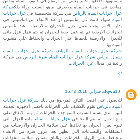
ومنسوبها بداخلها الكثير يعاني من ارتفاع في فاتورة المياه ونقص
مفاجئ في خزانات المياه ولايعرف ماهو السبب وراء ذلك
شركة
عزل خزانات المياه بالرياض
هي شركة متخصصة في
عزل خزانات
المياه
سواء كانت في التاسيس او عند الانتهاء من التاسيس في
بداية الامر يجب عمل عزل للجدران والارضيات عند تاسيس
الخزانات الارضية ثم يتم عمل صبة للجدران ثم يتم عمل عزل مائي
للجدران والارضية للحفاظ علي الخزانات والحفاظ علي منسوب
المياه بها
شركة عزل خزانات المياه بالرياض
شركة عزل خزانات المياه
شمال الرياض
شركة عزل خزانات المياه شرق الرياض
هي شركة
رائدة في مجال
عزل الخزانات
رد
18 فبراير, 2018 15:49
atqwa
للحصول علي افضل النتائج المرجوة من ذلك
شركة عزل خزانات
المياه بالرياض
تقوم بالكشف علي الخزانات بافضل الاجهزة الحديثة
لتبين مدي نسبة التسرب المتواجدة بالخزانات ثم يتم الاتفاق علي
نوع العزل ثم يتم البدء في
عزل خزانات المياه
مادة العزل التي
نقوم بعزل الخزان بها تحافظ علي سلامة الجدران والارضيات من
التشققات والتصدعات التي تظهر بعد مرور فترة من الانشاء
وتحافظ علي الزوايا للخزانات وبالتاي نضمن سلامة الخزانات