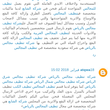
المستخدمة ولاختلاف الايدي العاملة التي تقوم بعمل
تنظيف
للمجالس
المتواجدة لديكم فنحن في
شركة الشايع
لدينا ماكينات
متخصصة في
تنظيف المجالس
بافضل الطرق وازالة كافة البقع
والاوساخ والاتربة المتواجدةبها والتي تسبب مشاكل لاصحاب
المنزل وتسبب مشاكل ايضا للضيوف عند الاتصال علي
شركة تنظيف
مجالس بالرياض
نقوم بارسال فنيين متخصصين باستخدام الماكينات
والادوات الحديثة ل
تنظيف المجالس العربية
والكنب وازالة كافة
الاتربة منها كما يتم عمل تجفيف بعد
تنظيف المجالس
لازالة كافة
البقع واخراج المياه التي تم التنظيف بها
شركة تنظيف مجالس
بالرياض
هي شركة سعودية متخصصة في
تنظيف المجالس
رد
18 فبراير, 2018 15:02
atqwa
شركة تنظيف مجالس بالرياض
شركة تنظيف مجالس شرق
الرياض
شركة تنظيف مجالس شمال الرياض
شركة تنظيف مجالس
بالرياض
كما يتوفر لدينا قسم
تنظيف المجالس
تنظيف الكنب
تنظيف
الستائر بالمنزل بدون الفك والتركيب مرة اخري لاداعي لارسال
المجلس الي المغسلة فنحن سناتي اليكم بافضل الماكينات
المتخصصة في ازالة البقع والاتربة من المجلس
شركة الشايع
هي
شركة متخصصة في مجال
تنظيف المجالس بالرياض
>