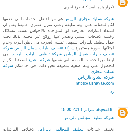
تكرار هذه المشكلة مرة اخري
شركة تسليك مجاري بالرياض
هي من افضل الخدمات التي نقدمها
لكم للحفاظ علي بيئة نظيفة وعلي منزل عصري جميعنا يعلم ان
انسداد البيارات الخارجية او المتواجدة بالاحواش تسبب مشاكل
وخيمة لاصحاب المبني ويصدر عنها روائح غير محببة لذلك يجب
عمل تنظيف للبيارات لتسهيل عملية الصرف في باطن التربة وعدم
امتلائها بصورة مستمرة
شركة تننظيف بيارات شمال الرياض
شركة
تنظيف بيارات شمال الرياض
شركة تنظيف بيارات بالرياض
هي
ايضا من الخدمات المهمة التي تقدمها
شركة الشايع
لعملائها الكرام
للحصول علي بيئة صحية ونظيفة نحن دائما في خدمتكم
شركة
تسليك مجاري
شركة الشايع بالرياض
https://alshayae.com/
رد
18 فبراير, 2018 15:00
atqwa
شركة تنظيف مجالس بالرياض
تختلف شركات
تنظيف المجالس بالرياض
لاختلاف الماكينات