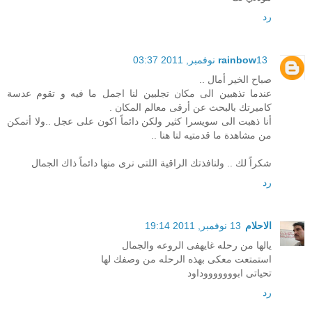
رد
13 نوفمبر, 2011 03:37
rainbow
صباح الخير أمال ..
عندما تذهبين الى مكان تجلبين لنا اجمل ما فيه و تقوم عدسة
كاميرتك بالبحث عن أرقى معالم المكان .
أنا ذهبت الى سويسرا كثير ولكن دائماً اكون على عجل ..ولا أتمكن
من مشاهدة ما قدمتيه لنا هنا ..
شكراً لك .. ولنافذتك الراقية اللتى نرى منها دائماً ذاك الجمال
رد
الاحلام
13 نوفمبر, 2011 19:14
يالها من رحله غايهفى الروعه والجمال
استمتعت معكى بهذه الرحله من وصفك لها
تحياتى ابوووووووداود
رد