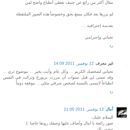
مقال أكثر من رائع عن جنيف تعطي أنطباع واضح لمن
لم يزرها بعد فكان ممتع بحق وخصوصاً هذه الصور الملتقطة
بعدسة إحترافية ....
تحياتي وإحترامي
رد
غير معرف
12 نوفمبر, 2011 14:09
تحياتي لشخصك الكريم ... وكل عام وأنت بخير ... موضوع ثري ...
وقد تسنى لي قبل سنوات أن مررت بزيورخ وتركت في النفس
انطباعاً لاينسى بالنسبة لشخص شرقي مثلي ... موفقة دوماً .
رد
أمال
12 نوفمبر, 2011 21:05
السلام عليك،
صور رائعة يا امال وأضاف عليها وصفك رونقا خاصا :)
مودتي لك