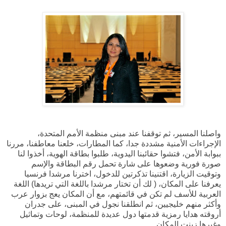
واصلنا المسير، ثم توقفنا عند مبنى منظمة الأمم المتحدة،
الإجراءات الأمنية مشددة جدا، كما المطارات، خلعنا معاطفنا، مررنا
ببوابة الأمن، فتشوا حقائبنا اليدوية، طلبوا بطاقة الهوية، أخذوا لنا
صورة فورية وضعوها على شارة تحمل رقم البطاقة والإسم
وتوقيت الزيارة، اقتنينا تذكرتين للدخول، اخترنا مرشدا فرنسيا
يعرفنا على المكان، ( لك أن تختار مرشدا باللغة التي تريدها) اللغة
العربية للأسف لم تكن في قائمتهم، مع أن المكان يعج بزوار عرب
وأكثر منهم خليجيين، ثم انطلقنا نجول في المبنى، على جدران
أروقته هدايا رمزية قدمتها دول عديدة للمنظمة، لوحات وتماثيل
وغيرها زينت المكان .