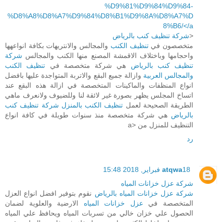
%D9%81%D9%84%D9%84-
%D8%A8%D8%A7%D9%84%D8%B1%D9%8A%D8%A7%D
8%B6/</a
<
شركة تنظيف كنب بالرياض
متخصصون في
تنظيف الكنب
والمجالس والانتريهات بكافة انواعهها
واحجامها وباختلاف الاقمشة المصنع منها الكنب والمجالس
شركة
تنظيف كنب بالرياض
هي شركة متخصصة في
تنظيف الكنب
والمجالس العربية
وازالة جميع البقع والاتربة المتواجدة عليها بافضل
انواع المنظفات والماكينات المتخصصة في ازالة هذه البقع عند
اتساخ المجلس يظهر بصورة غير لائقة لنا وللضيوف ولانعرف ماهي
الطريقة الصحيحة لعمل
تنظيف الكنب بالمنزل
شركة تنظيف كنب
بالرياض
هي شركة متخصصة منذ سنوات طويلة في كافة انواع
التنظيف للمنزل من <a
رد
18 فبراير, 2018 15:48
atqwa
شركة عزل خزانات المياه
شركة عزل خزانات المياه بالرياض
نقوم بتوفير افضل انواع العزل
المتخصصة في
عزل خزانات المياه
الارضية والعلوية لضمان
الحصول علي خزان خالي من تسربات المياه ويحافظ علي المياه