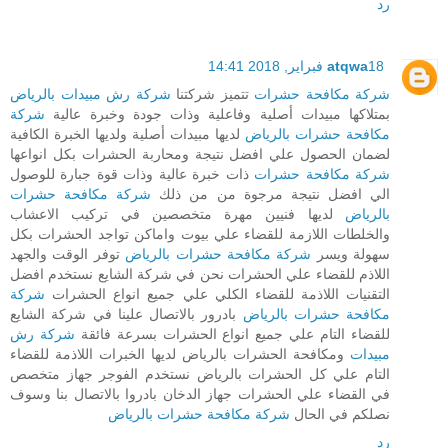
رد
18 فبراير, 2018 14:41
atqwa
شركة مكافحة حشرات
تتميز شركتنا
شركة رش مبيدات بالرياض
بمتلاكها مبيدات أصلية وفاعلية وذات جودة وخبرة عالية
شركة
مكافحة حشرات بالرياض
لديها مبيدات أصلية ولديها الخبرة الكافية
لضمان الحصول علي افضل نتيجة ومحاربة الحشرات بكل انواعها
شركة مكافحة حشرات
ذات خبرة عالية وذات قوة جبارة للوصول
الي افضل نتيجة مرجوة من من ذلك
شركة مكافحة حشرات
بالرياض
لديها فنيين مهرة متخصصين في تركيب الاعشاب
والخلطات اللازمة للقضاء علي بيوت واماكن تواجد الحشرات بكل
سهولة ويسر
شركة مكافحة حشرات بالرياض
توفر الوقت والجهد
اللاذم للقضاء علي الحشرات نحن في شركة الشايع نستخدم افضل
التقنيات اللاذمة للقضاء الكلي علي جميع انواع الحشرات
شركة
مكافحة حشرات بالرياض
بادرور بالاتصال علينا في شركة الشايع
للقضاء التام علي جميع انواع الحشرات بسرعة فائقة
شركة رش
مبيدات
ومكافحة الحشرات بالرياض لديها الخبرات اللاذمة للقضاء
التام علي كل الحشرات بالرياض نستخدم الفوجر جهاز متخصص
في القضاء علي الحشرات جهاز الدخان بادروا بالاتصال بنا وسوف
نصلكم في الحال
شركة مكافحة حشرات بالرياض
رد