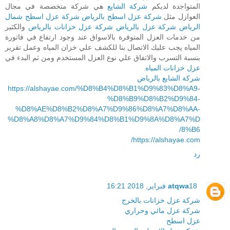
المتواجدة لديكم
شركة الشايع
هي شركة متخصصة في مجال
العوازل مثل
شركة عزل اسطح بالرياض
شركة عزل اسطح شمال
الرياض
شركة عزل بالرياض
شركة عزل خزانات بالرياض
والكثير
من خدمات العزل المتوفرة بالاسواق عند وجود ارتفاع في فاتورة
المياه يجب عليك الاتصال بنا للكشف علي خزان المياه وعمل تقرير
بنسبة التسرب والاتفاق علي نوع العزل المستخدم ومن ثم البدء في
عزل خزانات المياه
شركة الشايع بالرياض
https://alshayae.com/%D8%B4%D8%B1%D9%83%D8%A9-
%D8%B9%D8%B2%D9%84-
%D8%AE%D8%B2%D8%A7%D9%86%D8%A7%D8%AA-
%D8%A8%D8%A7%D9%84%D8%B1%D9%8A%D8%A7%D
8%B6/
https://alshayae.com/
رد
18 فبراير, 2018 16:21
atqwa
شركة عزل خزانات بالخرج
شركة عزل مائي وحراري
عزل اسطح