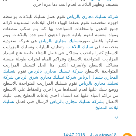
بتنظيف وتطهير البلاعات لعدم انسدادها مرة اخري
شركة تسليك مجاري بالرياض
نقوم بعمل تسليك للبلاعات بواسطة
اجهزة متخصصة تقوم بضغط الهواء داخل البلاعات المسدودة لازالة
جميع الدهون والمخلفات المتواجدة بها كما يتم سكب منظفات
ومواد معقمة لتقوم باذابة جميع الدهون المتواجدة بالبلاعات ويتم
تسليكها بافضل صورة
تسليك مجاري بالرياض
هي شركة سعودية
متخصصة في
تسليك البلاعات
وتنظيف البيارات وتسليك المزرايب
للاسطح كثيرا ماتحدث مشاكل في فصل الشتاء خاصة عنج انسداد
المزاريب المتواجدة بالاسطح وتتراكم المياه لفترات طويلة مسببة
مشاكل للاسطح ولايعرف الكثير منا الحل لتسليك المزاريب
المتواجدة بالاسطح
شركة تسليك مجاري بالرياض
تقوم ب
تسليك
المجاري بشمال الرياض
شركة تسليك مجاري شرق الرياض
شركة
تسليك مجاري بالرياض
نقوم بتسليك المزاريب المتواجدة بالاسطح
ووضع شبك عليها لعدم انسدادها مرة اخري والحفاظ علي الاسطح
من تراكم المياه عليها عند انسداد احدي بلاعات المطبخ يجب عليك
الاتصال ب
شركة تسليك مجاري بالرياض
لارسال فني لعمل
تسليك
لبلاعة المطبخ
رد
18 فبراير, 2018 14:47
atqwa