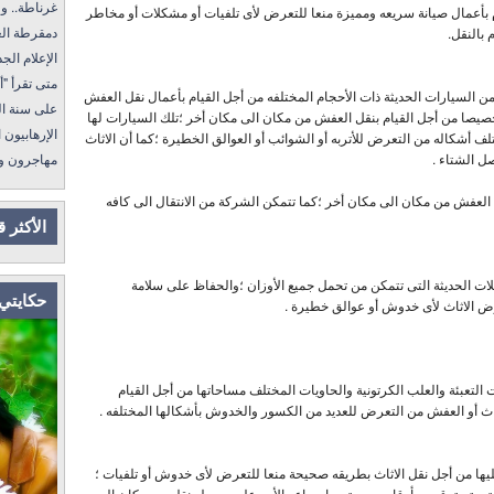
غرناطة.. ولا غالب
م بأعمال صيانة سريعه ومميزة منعا للتعرض لأى تلفيات أو مشكلات أو مخاطر
دمقرطة العرب و
 بالنقل.
الإعلام الجديد 
متى تقرأ "أمة إقرأ" I
السيارات الحديثة ذات الأحجام المختلفه من أجل القيام بأعمال نقل العفش
على سنة الله ورسول
صيصا من أجل القيام بنقل العفش من مكان الى مكان أخر ؛تلك السيارات لها
الإرهابيون الجد
ف أشكاله من التعرض للأتربه أو الشوائب أو العوالق الخطيرة ؛كما أن الاثاث
ل الشتاء .
مهاجرون ولكن !
 العفش من مكان الى مكان أخر ؛كما تتمكن الشركة من الانتقال الى كافه
الأكثر 
ت الحديثة التى تتمكن من تحمل جميع الأوزان ؛والحفاظ على سلامة
حكايتي 
ض الاثاث لأى خدوش أو عوالق خطيرة .
لتعبئة والعلب الكرتونية والحاويات المختلف مساحاتها من أجل القيام
اث أو العفش من التعرض للعديد من الكسور والخدوش بأشكالها المختلفه .
يها من أجل نقل الاثاث بطريقه صحيحة منعا للتعرض لأى خدوش أو تلفيات ؛
 ويتم ترقيمه بأرقام محددة مما يساعد الأمر على سهوله نقله من مكان الى