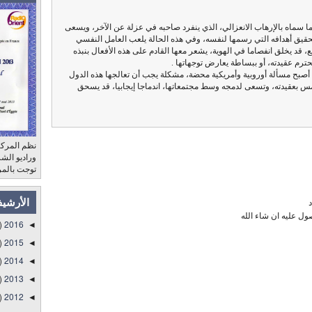
ما سماه بالإرهاب الانعزالي، الذي ينفرد صاحبه في عزلة عن الآخر، ويسعى
قيق أهدافه التي رسمها لنفسه، وفي هذه الحالة يلعب العامل النفسي
قد يخلق انفصاما في الهوية، يشعر معها القادم على هذه الأفعال بنبذه
ترم عقيدته، أو ببساطة يعارض توجهاتها .
 أصبح مسألة أوروبية وأمريكية محضة، مشكلة يجب أن تعالجها هذه الدول
تمس بعقيدته، وتسعى لدمجه وسط مجتمعاتها، اندماجا إيجابيا، قد يسحق
نظم المركز
توجت بالمر
الأرشي
ول عليه ان شاء الله
)
2016
◄
)
2015
◄
)
2014
◄
)
2013
◄
)
2012
◄