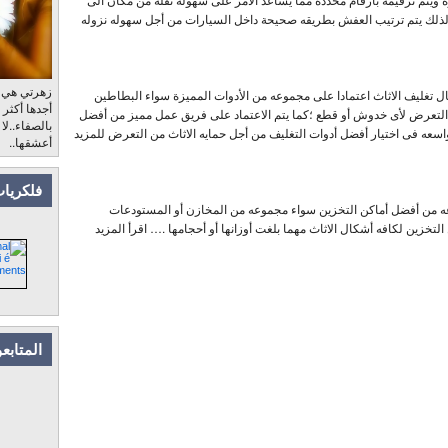
؛لذلك يتم ترتيب العفش بطريقه صحيحة داخل السيارات من أجل سهوله نزوله
زهرتي هي، ب
ال تغليف الاثاث اعتمادا على مجموعه من الأدوات المميزة سواء البطاطين
أجدها أكثر
 التعرض لأى خدوش أو قطع ؛كما يتم الاعتماد على فريق عمل مميز من أفضل
بالصفاء..لا
اسعه فى اختيار أفضل أدوات التغليف من أجل حمايه الاثاث من التعرض للمزيد
أعشقها..
فلكريات
 من أفضل أماكن التخزين سواء مجموعه من المخازن أو المستودعات
التخزين لكافه أشكال الاثاث مهما بلغت أوزانها أو أحجامها .… اقرأ المزيد
المتابع