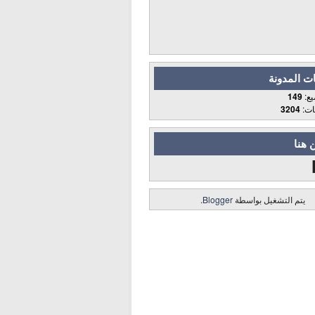
ت المدونة
يع:
149
قات:
3204
 هنا
يتم التشغيل بواسطة
Blogger
.