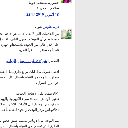
حضورك يسعدني دوما
سلامي للمغربية
18 أكتوبر, 2010 22:17
دريم هاوس
يقول...
من الخدمات التي لا تقل أهمية عن كافة ال
جميعاً نعلم أن الموكيت سهل التلف للغاية 
على قدر عالي من الجودة باستخدام أجهزة ت
تلف أو خسائر. .… اقرأ المزيد
المصدر:
شركة تنظيف بالبخار بالرياض
افضل شركة نقل اثاث برابغ طرق نقل العفش
تتمكن الشركة من القيام بأعمال نقل العف
عن أبرز الطرق :
1-الاعتماد على الأوناش الحديثة
تعتبر الأوناش الحديثة سواء الكهربية والهي
تتمكن من الوصول الى الأماكن الاكثر ارتفا
؛فالأوناش توفر الوقت والجهد للقيام بأعم
يتم التوجه الى الأوناش بسبب ضيق حجم المن
الطرق التى تصعب من القيام بأعمال النقل ب