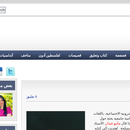
فضفضة
كتاب وتعليق
قصيصات
لفلسطين أدون
متاحف
أندلسيات
بعض م
4 تعليق
رونية الاجتماعية، باللغات
دراسة جامعية بحثة حول
ذا قال
ماتيو غيدار
، الأستاذ
سلحة .
اهتديت إلى كتابه