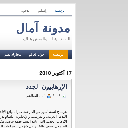
الرئيسية
راسلني
الدخول
مدونة آمال
البعض هنا .. والبعض هناك
الرئيسية
حول العالم
محاولة نظم
17 أكتوبر 2010
الإرهابيون الجدد
21:43
أمال الصالحي
هو نتاج لستة أشهر من الدردشة عبر المواقع الإلكت
الثلاث، العربية، والفرنسية والإنجليزية، للقيام ب
الإرهاب الجديد، الذي ولده الويب بصفة خاصة، هك
الجامعي بجنيف والخبير في شؤون الجماعات الم