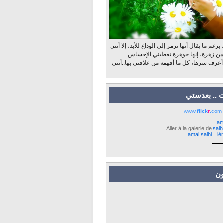
رغم ما يقال أنها ترمز إلى الوداع للأبد، إلا أنني
 من زهرة، إنها جوهرة تعطيني الإحساس
 أعرف سرها، كل ما أفهمه من علاقتي بها..أنني
 .. بعدستي
www.
flick
r
.com
Aller à la galerie de
amal salhi
ون