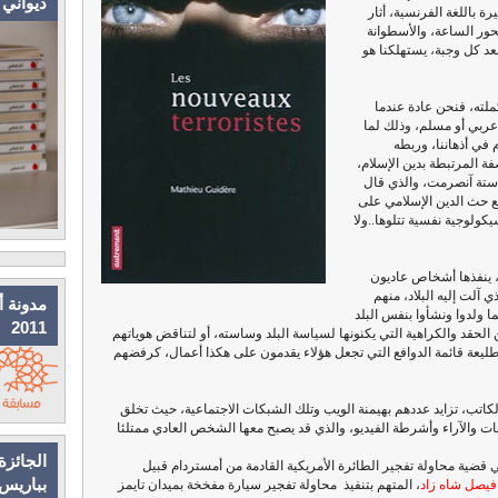
ديواني
 باللغة الفرنسية، أثار
حور الساعة، والأسطوانة
د كل وجبة، يستهلكنا هو
لته، فنحن عادة عندما
 عربي أو مسلم، وذلك لما
 في أذهاننا، وربطه
صفة المرتبطة بدين الإسلام،
 ستة آنصرمت، والذي قال
 المئة تتعلق بدافع حث الدين الإسلامي على
كولوجية نفسية تتلوها..ولا
، ينفذها أشخاص عاديون
 آلت إليه البلاد، منهم
مدونة أ
ا ولدوا ونشأوا بنفس البلد
2011
لحقد والكراهية التي يكنونها لسياسة البلد وساسته، أو لتناقض هوياتهم
 طليعة قائمة الدوافع التي تجعل هؤلاء يقدمون على هكذا أعمال، كرفضهم
م الكاتب، تزايد عددهم بهيمنة الويب وتلك الشبكات الاجتماعية، حيث تخلق
ومات والآراء وأشرطة الفيديو، والذي قد يصبح معها الشخص العادي ممتلئا
الجائزة
ي قضية محاولة تفجير الطائرة الأمريكية القادمة من أمستردام قبيل
بباريس
فيصل شاه زاد
، المتهم بتنفيذ محاولة تفجير سيارة مفخخة بميدان تايمز