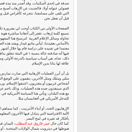
صدفة في إحدى المكتبات، وقد أُصدر منذ مدة قصيرة
فضولي عنوانه أولا، فالحديث عن الإرهاب أصبح م
التي تلقى على مسامعنا، نتجرعه كأقراص قبل وبع
قبل أن نفعل نحن .
الصفحات الأولى من الكتاب أوحت لي بضرورة تكم
نسمع كلمة إرهاب، تقفز إلى أذهاننا مباشرة هوية
تحاوله وسائل الإعلام الغربية لترسيخ هذا المفهوم
بالأساس بعقيدتنا، ليأتي ماتيو غيدار ويفند هذه ال
معتمدا في تفنيده على دراسة قام بها خلال أشهر
فيها أنه صادفته حالة بنسبة ١ في
ذلك، عداه، هي أسباب سياسية بالدرجة الأولى وسي
علاقة لها بتاتا بدين الإسلام .
بل أن أبرز العمليات الإرهابية التي صارت تمارس
مثلي ومثلك ومثل الآخرين، ينقمون على الوضع الذي
أشخاص غربيون أو مغتربون، اعتنقوا الإسلام، وربم
الذي سينفذون ضده هذه العمليات، وذلك ناجم عن ا
مع هذه البلدان، وتأتي هنا السياسة الأمريكية في
للتدخل الأمريكي في أفغانستان مثلا .
الإرهابيون الجدد، أو أبناء الأنترنيت ، كما سماه
الأمة الافتراضية التي يتبادل فيها الآخرون المعل
بأفكار قد تغيره في لمح البصر .
كما كان حال
عمر فاروق عبد المطلب
، المدان ف
هبوطها في ديترويت شمال الولايات المتحدة ، أو