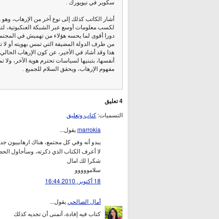
سكوير في نيويورك .
أشار الكاتب كذلك إلى نوع آخر من الإرهاب، وهو 
لكسب معلومات أوسع عبر الشبكة العنكبوتية، لتح
دورا أقوى لما يحسه هؤلاء من تهميش في المجتمع، 
من طرف الدولة المضيفة التي تمس بهويته أو لا تح
هذا وقد أشاد في الأخير، عن كون الإرهاب الحالي
أنفسها، بتبنيها لسياسات تحترم هوية الآخر، ولا 
مفهوم الإرهاب، ويحقق السلام للجميع .
4 تعليق
التسميات:
كتاب وتعليق
marrokia
يقول...
يبدو أنه وفي كل مجتمع، هناك ارهابييون جدد
لا أعرف الكتاب الذي ذكرته، وسأحاول الحص
شكرا لك امال
سلامووووو
18 أكتوبر, 2010 16:44
أمال الصالحي
يقول...
كتاب فيه إفادة، أتمنى أن تجديه كذلك