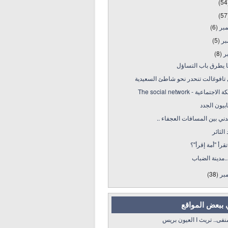
(54
(57
مبر
(6)
بر
(5)
بر
(8)
ا يطرق باب التساؤل
 تافوغالت تنحدر نحو شاطئ السعيدية
اجتماعية - The social network
ابيون الجدد
ي بين المسافات العجفاء ..
 الثائر
قرأ "أمة إقرأ"؟
.مدينة الضباب
بر
(38)
 ببعض المواقع
 تريث I العيون بريس