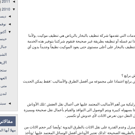
)
2011
◄
)
2010
▼
ديس
◄
نوفم
◄
أكتو
▼
خدمات التي تقدمها شركة تنظيف بالبخار بالرياض هي تنظيف موكيت ,ولأننا
حينم
إذا تم غسله أو تنظيفه بطريقة غير صحيحة فتقوم شركتنا بتوفير هذه الخدمة
جبال
نظيف بالبخار على أعلى مستوى حتى يعود الموكيت نظيفاً وجديداً بدون أي
الشبكة ال
الإره
ستجدن
 برابغ ؟
العهد
ش برابغ اعتمادا على مجموعه من أفضل الطرق والأساليب ؛فقط يمكن الحديث
متى ت
لندن.
سبتم
درليكية من أهم الأساليب المعتمد عليها فى أعمال نقل العفش ؛تلك الأوناش
◄
عا بسهوله كبيرة ويتم الوصول الى النوافذ والقيام بأعمال نقل صحيحة ومميزة
ال النقل دون تعرض الاثاث لأى خدوش أو تكسير .
مقالاتي
زل وعدم القدرة على نقل الاثاث بالطرق اليدوية ؛وأيضا كبر حجم الاثاث من
مهلا أيها المنفى..
الطريقة الصحيحة ؛لذلك تعتبر الأوناش أفضل الوسائل المعتمد عليها ؛وتأخذ