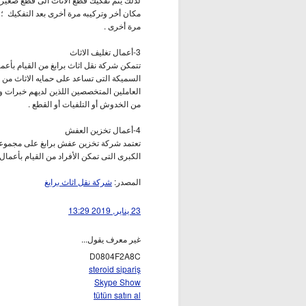
مكان أخر وتركيبه مرة أخرى بعد التفكيك 
مرة أخرى .
3-أعمال تغليف الاثاث
تتمكن شركة نقل اثاث برابغ من القيام بأعم
السميكة التى تساعد على حمايه الاثاث من
العاملين المتخصصين اللذين لديهم خبرات و
من الخدوش أو التلفيات أو القطع .
4-أعمال تخزين العفش
تعتمد شركة تخزين عفش برابغ على مجموعه
الكبرى التى تمكن الأفراد من القيام بأعمال 
المصدر:
شركة نقل اثاث برابغ
23 يناير, 2019 13:29
غير معرف يقول...
D0804F2A8C
steroid sipariş
Skype Show
tütün satın al