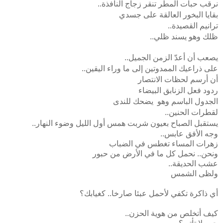
نرقب حبات المطر تنقر زجاج النافذة..
بقايا البخور العالقة على جسدي
ترانيم القصيدة..
ظلك وهو يسند ظلي..
يصعب أن أعدّ الزمن الجميل..
على ذراعيك الممدوتين إلى ما وراء اليقين..
أن أرسم لحظات الانتصار
ردود فعل الزنابق البيضاء
الجدول الباسم وهو يضحك للندى
لقطرات الحنين..
يستقبل الصباح بعيون شربت همس أول الليل وضوء النهار..
وجه الأفق عابس..
زهرات المساء تغطس في الضباب
ونحن.. نحمل كل ما في الأرض من حبور
عشب الحديقة..
ولظى الشمس
أي ذاكرة تكفي لأحمل عبئا صارخا.. كغيابك؟
كيف أتخلص من هوية الحزن..