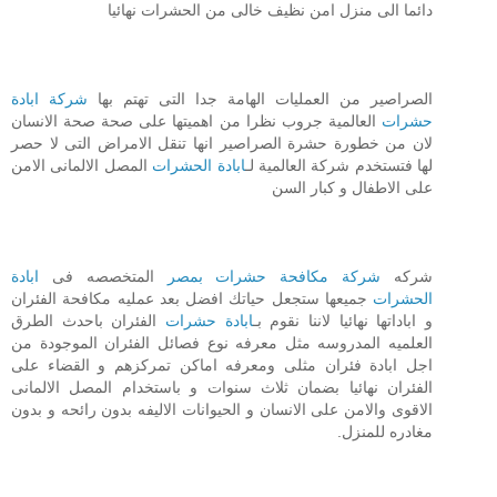
دائما الى منزل امن نظيف خالى من الحشرات نهائيا
الصراصير من العمليات الهامة جدا التى تهتم بها
شركة ابادة
حشرات
العالمية جروب نظرا من اهميتها على صحة صحة الانسان
لان من خطورة حشرة الصراصير انها تنقل الامراض التى لا حصر
لها فتستخدم شركة العالمية لـ
ابادة الحشرات
المصل الالمانى الامن
على الاطفال و كبار السن
شركه
شركة مكافحة حشرات بمصر
المتخصصه فى
ابادة
الحشرات
جميعها ستجعل حياتك افضل بعد عمليه مكافحة الفئران
و اباداتها نهائيا لاننا نقوم بـ
ابادة حشرات
الفئران باحدث الطرق
العلميه المدروسه مثل معرفه نوع فصائل الفئران الموجودة من
اجل ابادة فئران مثلى ومعرفه اماكن تمركزهم و القضاء على
الفئران نهائيا بضمان ثلاث سنوات و باستخدام المصل الالمانى
الاقوى والامن على الانسان و الحيوانات الاليفه بدون رائحه و بدون
مغادره للمنزل.