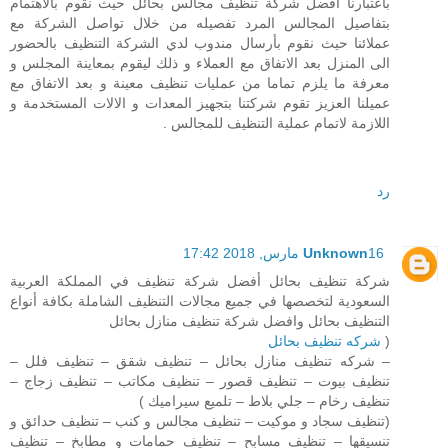
بأعتبارنا افضل شركة تنظيف مجالس بحائل حيث نقوم بالاهتمام
بتفاصيل المجالس المرد تفصيله من خلال تواصل الشركة مع
عملائنا حيث نقوم بأرسال مندوب لدي الشركة التنظيف بالحضور
الى المنزل بعد الاتفاق مع العملاء و ذلك ليقوم بمعاينة المجلس و
معرفة ما يلزم تماما من عمليات تنظيف معينة و بعد الاتفاق مع
عميلنا العزيز تقوم شركتنا بتجهيز المعدات و الالات المستخدمة و
اللازمة لاتمام عملية التنظيف للمجالس .
رد
16 مارس, 2018 17:42
Unknown
شركة تنظيف بحائل أفضل شركة تنظيف في المملكة العربية
السعودية لتخصصها في جميع مجالات التنظيف الشاملة بكافة أنواع
التنظيف بحائل وافضل شركة تنظيف منازل بحائل
(
شركه تنظيف بحائل
– شركه تنظيف منازل بحائل – تنظيف شقق – تنظيف فلل –
تنظيف بيوت – تنظيف قصور – تنظيف مكاتب – تنظيف زجاج –
تنظيف رخام – جلي بلاط – تلميع سيراميك )
(تنظيف سجاد و موكيت – تنظيف مجالس و كنب – تنظيف حدائق و
تنسيقها – تنظيف مسابح – تنظيف حمامات و مطابخ – تنظيف