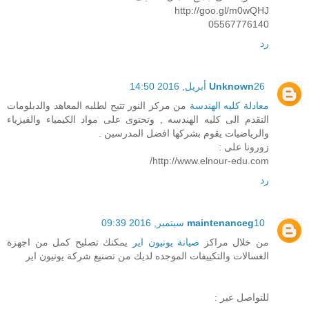
http://goo.gl/m0wQHJ
05567776140
رد
26 أبريل, 2016 14:50
Unknown
معادلة كليه الهندسة
من مركز النور تتيح لطلبه المعاهد والدبلومات
التقدم الى كليه الهندسه , وتحتوى على مواد الكيمياء والفيزياء
والرياضيات يقوم بشركها افضل المدرسين .
زورونا على :
http://www.elnour-edu.com/
رد
10 سبتمبر, 2016 09:39
maintenanceg
من خلال مراكز
صيانة يونيون اير
يمكنك تصليح كمل من اجهزة
الغسالات والتكييفات الموجده لديك من تصنيع شركة يونيون اير
للتواصل عبر :