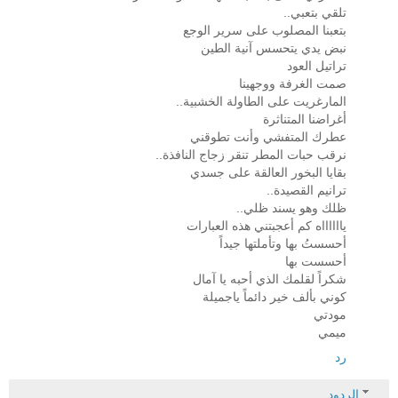
تلقي بتعبي..
بتعبنا المصلوب على سرير الوجع
نبض يدي يتحسس آنية الطين
تراتيل العود
صمت الغرفة ووجهينا
المارغريت على الطاولة الخشبية..
أغراضنا المتناثرة
عطرك المتفشي وأنت تطوقني
نرقب حبات المطر تنقر زجاج النافذة..
بقايا البخور العالقة على جسدي
ترانيم القصيدة..
ظلك وهو يسند ظلي..
يااااااه كم أعجبتني هذه العبارات
أحسستُ بها وتأملتها جيداً
أحسست بها
شكراً لقلمك الذي أحبه يا آمال
كوني بألف خير دائماً ياجميلة
مودتي
ميمي
رد
الردود