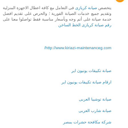
يتخصص
صيانة كريازى
فى التعامل مع كافة اعطال الاجهزة المنزلية
وتقديم جميع خدمات الصيانة الفورية ؛ والحرص على تقديم افضل
خدمة صيانة على أتم وجه وبأسعار مناسبة فقط تواصلوا معنا على
رقم صيانة كريازى الخط الساخن
http://www.kiriazi-maintenanceg.com/
صيانة تكييفات يونيون اير
ارقام صيانة تكييفات يونيون اير
صيانة توشيبا العربى
صيانة شارب العربى
شركة مكافحة حشرات بمصر