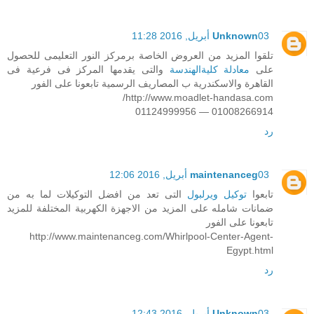
03 أبريل, 2016 11:28
Unknown
تلقوا المزيد من العروض الخاصة برمركز النور التعليمى للحصول
على
معادلة كليةالهندسة
والتى يقدمها المركز فى فرعية فى
القاهرة والاسكندرية ب المصاريف الرسمية تابعونا على الفور
http://www.moadlet-handasa.com/
01008266914 — 01124999956
رد
03 أبريل, 2016 12:06
maintenanceg
تابعوا
توكيل ويرلبول
التى تعد من افضل التوكيلات لما به من
ضمانات شامله على المزيد من الاجهزة الكهربية المختلفة للمزيد
تابعونا على الفور
http://www.maintenanceg.com/Whirlpool-Center-Agent-
Egypt.html
رد
03 أبريل, 2016 12:43
Unknown