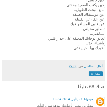
حين لا تأتي؟
حين يكتب القصيد وحدتي..
أتابع البحث الطويل..
عن موسيقاك العنيفة
عن إغفاءاتي القليلة
عن قلبي المسافر فيك
تنطلق مخيلتي..
تسابقني..
تعانق لوحاتك المعلقة على جدار قلبي
وأشياء أُخَرْ..
أخبرك بها.. حين تأتي..
أمال الصالحي
في
22:08
مشاركة
هناك 68 تعليقًا:
ميمونة
27 يناير, 2014 16:34
مفكرتي تتغنى بأصابعك تهدهد سواد الشَّعر