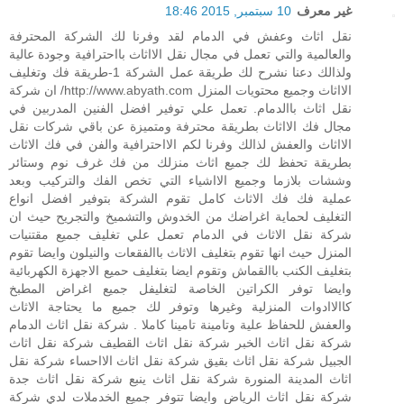
غير معرف
10 سبتمبر, 2015 18:46
نقل اثاث وعفش في الدمام لقد وفرنا لك الشركة المحترفة
والعالمية والتي تعمل في مجال نقل الااثاث بااحترافية وجودة عالية
ولذالك دعنا نشرح لك طريقة عمل الشركة 1-طريقة فك وتغليف
الااثاث وجميع محتويات المنزل http://www.abyath.com/ ان شركة
نقل اثاث باالدمام. تعمل علي توفير افضل الفنين المدربين في
مجال فك الااثاث بطريقة محترفة ومتميزة عن باقي شركات نقل
الااثاث والعفش لذالك وفرنا لكم الااحترافية والفن في فك الاثاث
بطريقة تحفظ لك جميع اثاث منزلك من فك غرف نوم وستائر
وششات بلازما وجميع الااشياء التي تخص الفك والتركيب وبعد
عملية فك فك الاثاث كامل تقوم الشركة بتوفير افضل انواع
التغليف لحماية اغراضك من الخدوش والتشميخ والتجريح حيث ان
شركة نقل الاثاث في الدمام تعمل علي تغليف جميع مقتنيات
المنزل حيث انها تقوم بتغليف الاثاث باالفقعات والنيلون وايضا تقوم
بتغليف الكنب باالقماش وتقوم ايضا بتغليف حميع الاجهزة الكهربائية
وايضا توفر الكراتين الخاصة لتغليفل جميع اغراض المطبخ
كاالاادوات المنزلية وغيرها وتوفر لك جميع ما يحتاجة الاثاث
والعفش للحفاظ علية وتامينة تامينا كاملا . شركة نقل اثاث الدمام
شركة نقل اثاث الخبر شركة نقل اثاث القطيف شركة نقل اثاث
الجبيل شركة نقل اثاث بقيق شركة نقل اثاث الااحساء شركة نقل
اثاث المدينة المنورة شركة نقل اثاث ينبع شركة نقل اثاث جدة
شركة نقل اثاث الرياض وايضا تتوفر جميع الخدملات لدي شركة