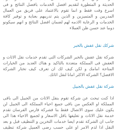
الحديثة و المتطورة لتقديم افضل الخدمات بافضل النتائج و فى
اسرع وقت فقط و انما تقوم بالاعتماد على فريق من العمال
المدربين و المتميزين و الذين يتم تدريبهم بعناية و توفير كافة
الخدمات و الرعاية الاذمه لهم لضمان افضل النتائج و انهم سيكونو
دوما عند حسن ظن العملاء
شركك نقل عفش بالخبر
شركة نقل عفش بالخبر الشركات التى تقدم خدمات نقل الاثاث و
العفش فى المملكة متعددة بالتاكيد و هناك العديد من الخيارات
المتاحة امامك و لكن كيف لك ان تعرف كيف تختار الشركة
الافضل؟ الشركة الاكثر امانا لنقل اثاثك.
شركة نقل عفش بالجبيل
اذا كنت تبحث عن شركة تقوم بنقل الاثاث من الجبيل الى باقى
المملكة او العكس من باقى جميع احياء المملكة الى الجبيل لن
يكون عليك سوى الاتصال فقط بنا فشركة فارس الفرسان تقدم
خدمة نقل الاثاث و تغليفها باقل الاسعار و لجميع الاحياء هذا الى
جانب ان الشركة تقدم ايضا خدمات التخزين و التنظيف قبل و بعد
النقل اذا لذم الامر او على حسب رضى العميل شركة تنظيف