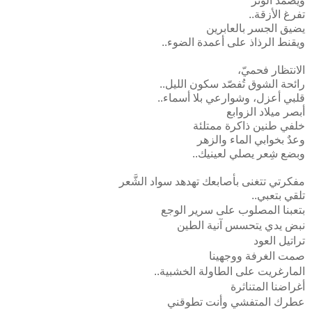
ويضمد الوتر
تفرغ الأزقة..
يضيق الجسر بالعابرين
ويقنط الرذاذ على أعمدة الضوء..
الانتظار فحميّ،
رائحة الشوق تُفصّد سكون الليل..
قلبي أعزل، وشوارعي بلا أسماء..
أبصر ميلاد الزوابع
خلفي طنين ذاكرة ممتلئة
وعدٌ بخوابي الماء والزهر
وبضع شِعر يصلي لعينيك..
مفكرتي تتغنى بأصابعك تهدهد سواد الشَّعر
تلقي بتعبي..
بتعبنا المصلوب على سرير الوجع
نبض يدي يتحسس آنية الطين
تراتيل العود
صمت الغرفة ووجهينا
المارغريت على الطاولة الخشبية..
أغراضنا المتناثرة
عطرك المتفشي وأنت تطوقني