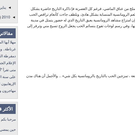
يناير
◄
سلخ من عناق الماضي، فرغم كل العصرنة فإ ذاكرة التاريخ حاضرة بشكل
عم الرومانسية المنسابة بشكل هادئ، وبلطف جاءت كأنغام تراقص الحب
)
2010
◄
إن امتزاج مشاهد الرومانسية بعبق التاريخ الذي له حضور يتمثل في مدينة
، وفي رسم لوحات تفوح بنسائم الحب يجعل الروح تسيح مني وترفر إلى
مقالاتي
مهلا أيها المنفى..
غرناطة.. ولا غالب
دمقرطة العرب و
الإعلام الجديد 
متى تقرأ "أمة إقرأ" I
ئعة ، تمزجين الحب بالتاريخ بالرومانسية بكل شيء ... والأجمل أن هناك مدن
على سنة الله ورسول
الإرهابيون الجد
مهاجرون ولكن !
الأكثر 
مرحبا بكم
حين يمضي ا