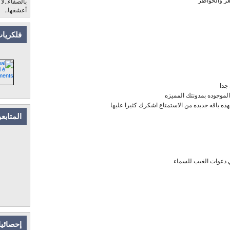
بالصفاء..لا
أعشقها..
فلكريات
جدا
الموجوده بمدونتك المميزه
فهذه باقه جديده من الاستمتاع اشكرك كثيرا عليها
المتابع
ي دعوات الغيب للسماء
إحصائيا