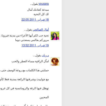
youssra
يقول...
مبدعة كعادتك أمال
لك كل التحية
18 فبراير, 2011 22:05
أمال الصالحي
يقول...
تحية حب لكم أيها الأعزاء من مدينة فيرونا
مروركم بعالمي يسعدني دوما
19 فبراير, 2011 13:52
د.ريان
يقول...
اماّل الراقية مساء العطر والحب
حملتني هنا الكلمات مع روعة الوصف حتى ب
مع جولييت وشرفتها الرائعة بمدينة فعلا كأن
تهظل فيها الرقة والرومانسية في كل غروب
المحبين
راقت لي احرفكم اماّل ويبدو ان موهبة الش