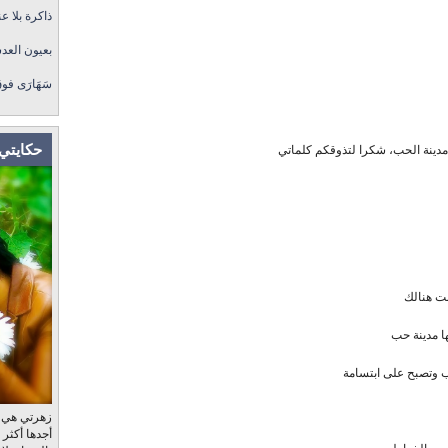
ذاكرة بلا عن
بعيون العد
سَهَارَى فو
، مدينة الحب، شكرا لتذوقكم كلماتي
حكايتي 
ت هنالك
ها مدينة حب
 وتصبح على ابتسامة
زهرتي هي، ب
أجدها أكثر
عر والخواطر