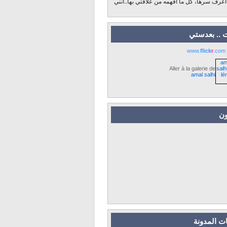
 أعرف سرها، كل ما أفهمه من علاقتي بها..أنني
 .. بعدستي
www.
flick
r
.com
Aller à la galerie de
amal salhi
ون
ت المدونة