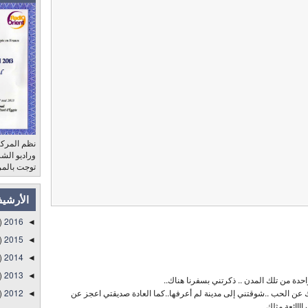
نظم المركز
توجت بالمر
الأرشي
)
2016
◄
)
2015
◄
)
2014
◄
)
2013
◄
حدة من تلك المدن .. ذكرتني بسفرنا هناك..
 عن الحب ..شوقتني إلى مدينة لم أعرفها..كما العادة صديقتي اعجز عن
2012
)
◄
اائعة مثلك ..