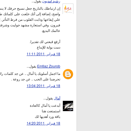
رشيد أمديون
يقول...
إن ارتباطك بالتاريخ جعل نسيج حرفك لا ين
واضح، إضافة إلى أنك خلعت على كلماتك ط
علي إيقاعها وذابت القلوب من فرط التأثر. 
فيرون، وفي استعارة مشهد جوليت وشرفتها
عالمك البديع.
أرفع قبعتي لك تقديرا.
دمت بوابة للإبداع
18 فبراير, 2011 11:11
Emtiaz Zourob
يقول...
ما اجمل أسلوبك يا أمال .. عن جد كلمات را
تحرضنا على الحب .. عن جد روعة .
18 فبراير, 2011 13:04
أمال
يقول...
أبدعت يا أمال كالعادة
استمتعت هنا
باقة ورد أهديها لك
18 فبراير, 2011 14:20