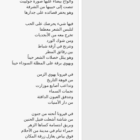
وألواح بيضاء عليها صورة جولييت
تنصت إلى حبيبها من الشرفة
وهو يحفر قصائده على جدارها
فيها شيء يحرضك على الحب
لتلبس الشعر معطفا
تخرج معه من الأبجديات
ومن شوك الورد
وتترنح في أزقة شباط
بين رقائق المطر
وهو يبلل خصلات الشعر حيناً
ويهوي برقة على المظلة السوداء حيناَ
في فيرونا يهوي الزمن
من فوهة التاريخ
وتداعب أصابع موزارت
نجمات السماء
وتتدفق العيون الدافئة
من دار الأمنيات
في فيرونا أنحته من جنون
من شاشة أشعلت فتيل الحنين
وبريق ابتسامة كساها الزهر
حمراء تنام في مدينة من الأحلام
فوق بياض يغازل زرقة المكان