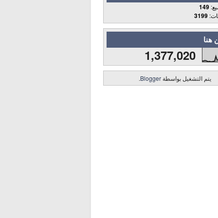
يع:
149
قات:
3199
 هنا
1,377,020
يتم التشغيل بواسطة
Blogger
.