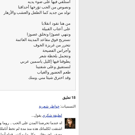
أستلقي فيها على ضوء يديه
ونصوص من الحب تؤرخها أحداقنا
تولد من جديد كما الطفل والعشب والأزهار
من هنا نقود انقلابا
على أعتاب القبيلة
وننهي عصورًا ونخلق عصورَا
نستريح فوق مقاعد المدينة العائمة
نتحرر من غريزة الخوف
وأجراس الفضيحة
ونتجمل بلحظة شعر
يطوقنا فيها إكليل ياسمين عربي
لنستفيق وعلى شفتينا
طعم الحضور والغياب
وقد اخترق شيئا مني..ومنك
18 تعليق
التسميات:
خواطر شعرية
لطيفة شكري
يقول...
اه عندما تحرضنا المدن على الحب .. روما وا
اشتقت لكلماتك هذه منذ مدة لم تخط أناملك
وصفي لحروفك .. وكل ما يمكنني قوله أنها راا