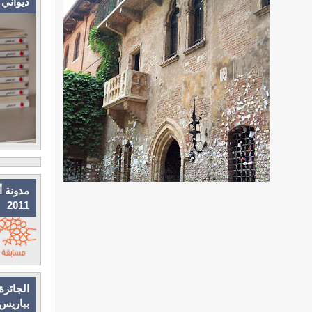
ديواني
مدونة أ
2011
الجائزة
بباريس