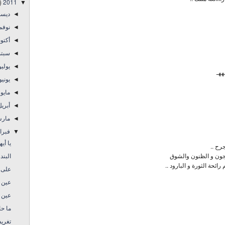
)
2011
▼
ديس
◄
نوفم
◄
أكتو
◄
سبتم
◄
يولي
◄
ههـ
يوني
◄
مايو
◄
أبري
◄
مار
◄
فبرا
▼
يا أيه
رح ..
جون و الظنون والشوق
البند
ة الثورة و البارود ..
على 
عين على
عين عل
ما حا
تغريد