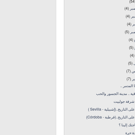
(54
مبر
(4)
بر
(4)
بر
(4)
بر
(5)
و
(4)
و
(5)
(4)
ل
(5)
س
(7)
ير
(7)
ا المدمر ..
قية .. مدينة الجسور والحب
شرفة جولييت
 التاريخ..(إشبيلية - Sevilla )
ى التاريخ..(قرطبة - Córdoba)
جتك إلينا ؟
ة حرة