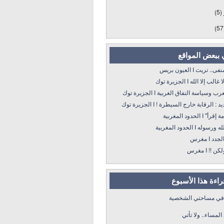
(5)
(57
 ببعض المواقع
 تريث I العيون بريس
 إلا الله I الجزيرة توك
سياسة النفاق الغربية I الجزيرة توك
: الرقابة خارج السيطرة ! I الجزيرة توك
 الحدود المغربية
ه I الحدود المغربية
د I مغرس
! I مغرس
قراءة هذا الأسبوع
 في مساحتي الشخصية
لمساء.. ولا تأتي