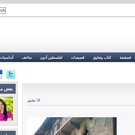
فضفضة
كتاب وتعليق
قصيصات
لفلسطين أدون
متاحف
أندلسيات
بعض م
18 تعليق