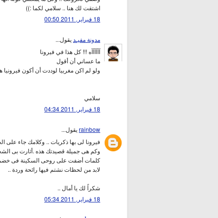
اشتقت لك هنا .. سلامي لكما :))
18 فبراير, 2011 00:50
مدونة مفيـد
يقول...
آآآآآآه !!! كل هذا في فيرونا
ما عساني أن أقول
ولو لم اكن مغربيا لوددت أن أكون فيرونيا ه
سلامي
18 فبراير, 2011 04:34
rainbow
يقول...
فيرونا لى بها ذكريات .. وكلامك جاء على الج
وكم هى جميلة قصيدتك هذه .أثارت بى الش
كلمات أضفت على روحى السكينة فى خضم رائح
لابد من لحظات نشتم فيها رائحة وردة ..
شكراً لك يا أمال ..
18 فبراير, 2011 05:34