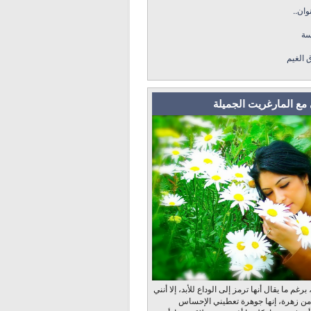
وان..
سة
ق الغيم
مع المارغريت الجميلة
رغم ما يقال أنها ترمز إلى الوداع للأبد، إلا أنني
 من زهرة، إنها جوهرة تعطيني الإحساس