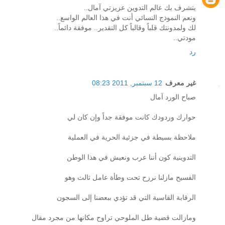
يتشرف بك عالم التدوين عزيزتي آمال..
ونعم النموذج النسائي أنت في هذا العالم الواسع..
لك ولمدونتك قلباً وقالباً كل التقدير.. موفقة دائماً..
مودتي..
رد
غير معرف
12 سبتمبر, 2011 08:23
صباح الورد آمال
حوارك وردودك كانت موفقة جداً وإن كان لي
ملاحظة بسيطة في جزئية الحرية في العملية
التدوينية كون أننا عرب ونعيش في هذا الوطن
الفسيح مازلنا نرزح تحت وطأة عامل ثالث وهو
الرقابة القاسية التي قد تؤدي ببعضنا إلى السجون
ومازالت قضية طل الملوحي تراوح مكانها من مجرد مقال