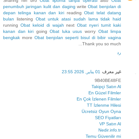
Sharing nih bro
Obat lipoma tanpa operasi
also
Obat
penumbuh jaringan kulit dan daging
write
Obat benjolan di
depan telinga kanan dan kiri
reading
Obat telat datang
bulan
listening
Obat untuk atasi sudah lama tidak haid
running
Obat keloid di wajah
next
Obat nyeri tumit kaki
kanan dan kiri
going
Obat luka usus
worry
Obat limpa
bengkak
more
Obat benjolan seperti bisul di bibir vagina
Thank you so much...
رد
غير معرف
01 يناير, 2026 23:55
9B40BE48FE
Takipçi Satın Al
En Güzel Filmler
En Çok İzlenen Filmler
TT İzlenme Hilesi
Ücretsiz Oyun Oyna
SEO Fiyatları
VP Satın Al
Nedir.info.tr
Temu Güvenilir mi