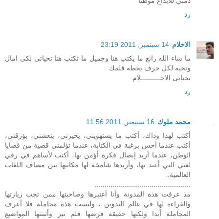
دمتي للابداع موطنا
رد
الاحلام
14 سبتمبر, 2011 23:19
ما شاء الله رائع ما يكتب هنا وجميل ما تكتب هنا تحياتى لكى امال
وتحيه لكل حرف يخطه قلمك
تحياتى الاحــــــــــلام
رد
محمد ملوك
16 سبتمبر, 2011 11:56
أكتب لهذا وذاك، أكتب ما يستهويني، يحيرني، ينعشني، يؤرقني،
أكتب عندما أحس برغبة في الكتابة، عندما تؤلمني قضية من قضايا
الوطن، عندما أريد إيصال فكرة أؤمن بها، أكتب لأساهم في رقي
لغتي التي أعتد بها، وأريدها شامخة لها مكانتها بين مصاف اللغات
العالمية..
.................................................
مذ عرفت هذه المدونة وأنا أعتبرها وصاحبتها ممن تجب زيارتها
والقراءة لها في عالم التدوين ، وليست هذه مجاملة فلا أعرف
المجاملة أبدا ولكنها حقيقة فرضها قلم نير وأثبتثها المواضيع