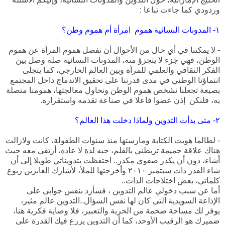
وردودي كما جاءت تباعا :
١- المدونات النسائية هموم امرأة أم هموم وطن؟
- لا يمكننا في أي حال من الأحوال أن نفصل هموم المرأة عن هموم
الوطن، فهي جزء لا يتجزؤ منه، المدونات النسائية صلة وصل بين
الفكر الثقافي والعلمي للمرأة وبين العالم الخارجي، كما يتجلى
انتماؤنا الوطني في مدى قدرتنا على تحقيق الاندماج داخل المجتمع
بصيغة تجعلنا نشخص هموم الوطن ونحاول معالجتها، همومنا متصلة
به، فلنكن إذن عضوا فاعلا في صناعة تقدمه واستقراره.
٢- متى بدأت التدوين ولماذا دخلت هذا العالم؟
- لطالما هويت الكتابة ومارستها منذ سنوات الطفولة، كانت ولازالت
هناك علاقة حميمة تربطني بالقلم، حبه لذة لا عادة، أرتقي معه حيث
أشاء، دون أن يكدر صفوي مكدر.. احتفظت بتدويناتي طويلا إلى أن
شاء القدر ذات سبتمبر ٢٠١٠ وأخرجتها للملأ، لأشارك العابرين ربوع
كلماتي، بعض اختلاجات الذات..
أما عن سبب دخولي عالم التدوين ، فسأرد بنفس جوابي على
الإذاعة السويدية التي كان لها نفس السؤال..التدوين عالم مثير،
يوفر لك مساحة ضخمة من الحرية والتعبير، فلا وصاية فكرية هنا،
ضميرك هو الرقيب الأوحد، كما أن التدوين يزرع فيك القدرة على