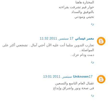
المختارة هاهنا
حوار قيم تشرفت بقراءته
بالتوفيق والسداد
تحيتي ومودتي
رد
معمر عيساني
17 سبتمبر, 2011 11:32
تجارب التدوين مثلما أنت عليه الآن أختي آمال.. تشجعني أكثر على
المواصلة..
دمت ودام عزك..
رد
17 سبتمبر, 2011 13:01
Unknown
عقبال العام التاسع والتسعين
فى صحة ونور واشراق وإبداع
رد