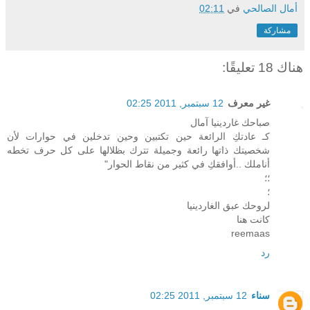
أمال الصالحي
في
02:11
مشاركة
هناك 18 تعليقًا:
غير معرف
12 سبتمبر, 2011 02:25
صباحك غاردينيا آمال
كـ عادتكِ الرائعة حين تكتبين وحين تدخلين في حوارات لأن
شخصيتك ذاتها رائعة وجميلة تترك بظلالها على كل حرف تخطه
أناملك ..أوافقكِ في كثير من نقاط الحوار"
؛؛
؛
لروحك عبق الغاردينيا
كانت هنا
reemaas
رد
سناء
12 سبتمبر, 2011 02:25