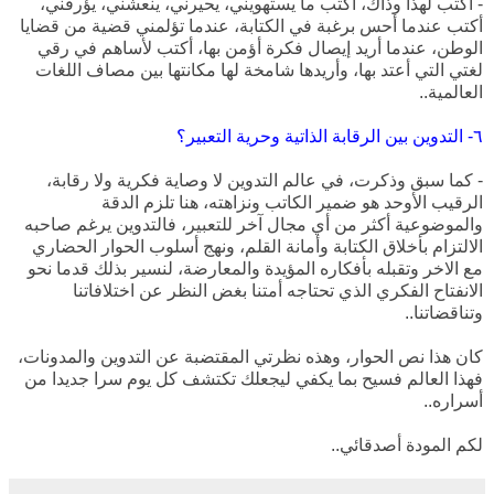
- أكتب لهذا وذاك، أكتب ما يستهويني، يحيرني، ينعشني، يؤرقني،
أكتب عندما أحس برغبة في الكتابة، عندما تؤلمني قضية من قضايا
الوطن، عندما أريد إيصال فكرة أؤمن بها، أكتب لأساهم في رقي
لغتي التي أعتد بها، وأريدها شامخة لها مكانتها بين مصاف اللغات
العالمية..
٦- التدوين بين الرقابة الذاتية وحرية التعبير؟
- كما سبق وذكرت، في عالم التدوين لا وصاية فكرية ولا رقابة،
الرقيب الأوحد هو ضمير الكاتب ونزاهته، هنا تلزم الدقة
والموضوعية أكثر من أي مجال آخر للتعبير، فالتدوين يرغم صاحبه
الالتزام بأخلاق الكتابة وأمانة القلم، ونهج أسلوب الحوار الحضاري
مع الاخر وتقبله بأفكاره المؤيدة والمعارضة، لنسير بذلك قدما نحو
الانفتاح الفكري الذي تحتاجه أمتنا بغض النظر عن اختلافاتنا
وتناقضاتنا..
كان هذا نص الحوار، وهذه نظرتي المقتضبة عن التدوين والمدونات،
فهذا العالم فسيح بما يكفي ليجعلك تكتشف كل يوم سرا جديدا من
أسراره..
لكم المودة أصدقائي..