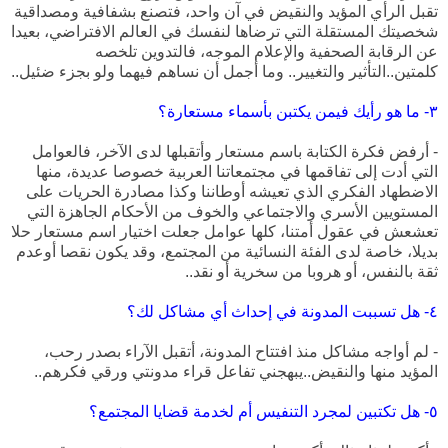
تقبل الرأي المؤيد والنقيض في آن واحد، فتصنع بشفافية ومصداقية
شخصيتك المستقلة التي ترضاها لنفسك في العالم الافتراضي، بعيدا
عن الرقابة الصحفية والإعلام الموجه، فالتدوين تلخصه
كلمتين..التأثير والتغيير.. وما أجمل أن نساهم فيهما ولو بجزء ضئيل..
٣- ما هو رأيك فيمن يكتبن بأسماء مستعارة؟
- أرفض فكرة الكتابة باسم مستعار وأتقبلها لدى الآخر، فالعوامل
التي أدت إلى تفاقمها في مجتمعاتنا العربية خصوصا عديدة، منها
الاضطهاد الفكري الذي تعيشه أوطاننا وكذا مصادرة الحريات على
المستويين الأسري والاجتماعي والخوف من الأحكام الجاهزة التي
تعشعش في عقول أمتنا، كلها عوامل جعلت اختيار اسم مستعار حلا
بديلا، خاصة لدى الفئة النسائية من المجتمع، وقد يكون نقصا أوعدم
ثقة بالنفس، أو هروبا من سخرية أو نقد..
٤- هل تسببت المدونة في إحداث أي مشاكل لك؟
- لم أواجه مشاكل منذ افتتاح المدونة، أتقبل الآراء بصدر رحب،
المؤيد منها و
النقيض..يبهجني تفاعل قراء مدونتي ورقي فكرهم..
٥- هل تكتبين لمجرد التنفيس أم لخدمة قضايا المجتمع؟