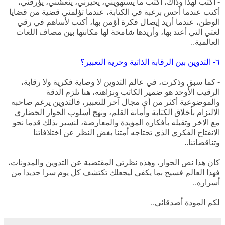
- أكتب لهذا وذاك، أكتب ما يستهويني، يحيرني، ينعشني، يؤرقني،
أكتب عندما أحس برغبة في الكتابة، عندما تؤلمني قضية من قضايا
الوطن، عندما أريد إيصال فكرة أؤمن بها، أكتب لأساهم في رقي
لغتي التي أعتد بها، وأريدها شامخة لها مكانتها بين مصاف اللغات
العالمية..
٦- التدوين بين الرقابة الذاتية وحرية التعبير؟
- كما سبق وذكرت، في عالم التدوين لا وصاية فكرية ولا رقابة،
الرقيب الأوحد هو ضمير الكاتب ونزاهته، هنا تلزم الدقة
والموضوعية أكثر من أي مجال آخر للتعبير، فالتدوين يرغم صاحبه
الالتزام بأخلاق الكتابة وأمانة القلم، ونهج أسلوب الحوار الحضاري
مع الاخر وتقبله بأفكاره المؤيدة والمعارضة، لنسير بذلك قدما نحو
الانفتاح الفكري الذي تحتاجه أمتنا بغض النظر عن اختلافاتنا
وتناقضاتنا..
كان هذا نص الحوار، وهذه نظرتي المقتضبة عن التدوين والمدونات،
فهذا العالم فسيح بما يكفي ليجعلك تكتشف كل يوم سرا جديدا من
أسراره..
لكم المودة أصدقائي..