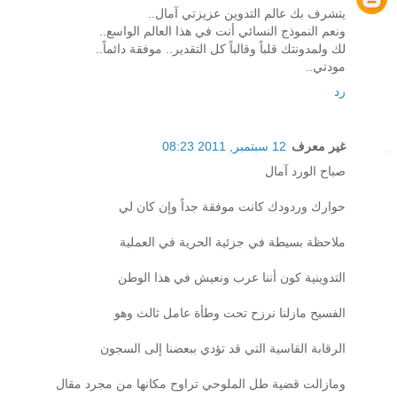
يتشرف بك عالم التدوين عزيزتي آمال..
ونعم النموذج النسائي أنت في هذا العالم الواسع..
لك ولمدونتك قلباً وقالباً كل التقدير.. موفقة دائماً..
مودتي..
رد
غير معرف
12 سبتمبر, 2011 08:23
صباح الورد آمال
حوارك وردودك كانت موفقة جداً وإن كان لي
ملاحظة بسيطة في جزئية الحرية في العملية
التدوينية كون أننا عرب ونعيش في هذا الوطن
الفسيح مازلنا نرزح تحت وطأة عامل ثالث وهو
الرقابة القاسية التي قد تؤدي ببعضنا إلى السجون
ومازالت قضية طل الملوحي تراوح مكانها من مجرد مقال