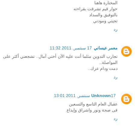
المختارة هاهنا
حوار قيم تشرفت بقراءته
بالتوفيق والسداد
تحيتي ومودتي
رد
معمر عيساني
17 سبتمبر, 2011 11:32
تجارب التدوين مثلما أنت عليه الآن أختي آمال.. تشجعني أكثر على
المواصلة..
دمت ودام عزك..
رد
17 سبتمبر, 2011 13:01
Unknown
عقبال العام التاسع والتسعين
فى صحة ونور واشراق وإبداع
رد