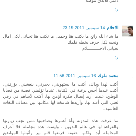
دمتي للابداع موطنا
رد
الاحلام
14 سبتمبر, 2011 23:19
ما شاء الله رائع ما يكتب هنا وجميل ما تكتب هنا تحياتى لكى امال
وتحيه لكل حرف يخطه قلمك
تحياتى الاحــــــــــلام
رد
محمد ملوك
16 سبتمبر, 2011 11:56
أكتب لهذا وذاك، أكتب ما يستهويني، يحيرني، ينعشني، يؤرقني،
أكتب عندما أحس برغبة في الكتابة، عندما تؤلمني قضية من قضايا
الوطن، عندما أريد إيصال فكرة أؤمن بها، أكتب لأساهم في رقي
لغتي التي أعتد بها، وأريدها شامخة لها مكانتها بين مصاف اللغات
العالمية..
.................................................
مذ عرفت هذه المدونة وأنا أعتبرها وصاحبتها ممن تجب زيارتها
والقراءة لها في عالم التدوين ، وليست هذه مجاملة فلا أعرف
المجاملة أبدا ولكنها حقيقة فرضها قلم نير وأثبتثها المواضيع