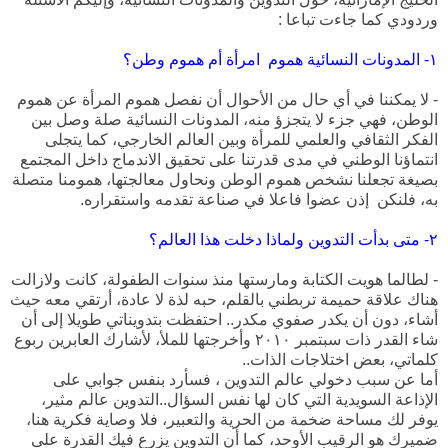
وردودي كما جاءت تباعا :
١- المدونات النسائية هموم امرأة أم هموم وطن؟
- لا يمكننا في أي حال من الأحوال أن نفصل هموم المرأة عن هموم
الوطن، فهي جزء لا يتجزؤ منه، المدونات النسائية صلة وصل بين
الفكر الثقافي والعلمي للمرأة وبين العالم الخارجي، كما يتجلى
انتماؤنا الوطني في مدى قدرتنا على تحقيق الاندماج داخل المجتمع
بصيغة تجعلنا نشخص هموم الوطن ونحاول معالجتها، همومنا متصلة
به، فلنكن إذن عضوا فاعلا في صناعة تقدمه واستقراره.
٢- متى بدأت التدوين ولماذا دخلت هذا العالم؟
- لطالما هويت الكتابة ومارستها منذ سنوات الطفولة، كانت ولازالت
هناك علاقة حميمة تربطني بالقلم، حبه لذة لا عادة، أرتقي معه حيث
أشاء، دون أن يكدر صفوي مكدر.. احتفظت بتدويناتي طويلا إلى أن
شاء القدر ذات سبتمبر ٢٠١٠ وأخرجتها للملأ، لأشارك العابرين ربوع
كلماتي، بعض اختلاجات الذات..
أما عن سبب دخولي عالم التدوين ، فسأرد بنفس جوابي على
الإذاعة السويدية التي كان لها نفس السؤال..التدوين عالم مثير،
يوفر لك مساحة ضخمة من الحرية والتعبير، فلا وصاية فكرية هنا،
ضميرك هو الرقيب الأوحد، كما أن التدوين يزرع فيك القدرة على