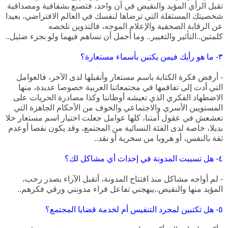
تقبل الرأي المؤيد والنقيض في آن واحد، فتصنع بشفافية ومصداقية
شخصيتك المستقلة التي ترضاها لنفسك في العالم الافتراضي، بعيدا
عن الرقابة الصحفية والإعلام الموجه، فالتدوين تلخصه
كلمتين..التأثير والتغيير.. وما أجمل أن نساهم فيهما ولو بجزء ضئيل..
٣- ما هو رأيك فيمن يكتبن بأسماء مستعارة؟
- أرفض فكرة الكتابة باسم مستعار وأتقبلها لدى الآخر، فالعوامل
التي أدت إلى تفاقمها في مجتمعاتنا العربية خصوصا عديدة، منها
الاضطهاد الفكري الذي تعيشه أوطاننا وكذا مصادرة الحريات على
المستويين الأسري والاجتماعي والخوف من الأحكام الجاهزة التي
تعشعش في عقول أمتنا، كلها عوامل جعلت اختيار اسم مستعار حلا
بديلا، خاصة لدى الفئة النسائية من المجتمع، وقد يكون نقصا أوعدم
ثقة بالنفس، أو هروبا من سخرية أو نقد..
٤- هل تسببت المدونة في إحداث أي مشاكل لك؟
- لم أواجه مشاكل منذ افتتاح المدونة، أتقبل الآراء بصدر رحب،
المؤيد منها و
النقيض..يبهجني تفاعل قراء مدونتي ورقي فكرهم..
٥- هل تكتبين لمجرد التنفيس أم لخدمة قضايا المجتمع؟