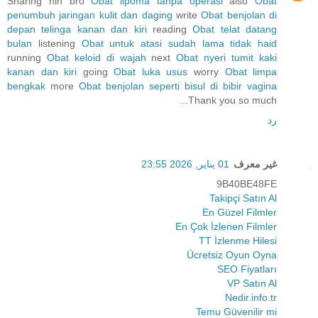
Sharing nih bro
Obat lipoma tanpa operasi
also
Obat
penumbuh jaringan kulit dan daging
write
Obat benjolan di
depan telinga kanan dan kiri
reading
Obat telat datang
bulan
listening
Obat untuk atasi sudah lama tidak haid
running
Obat keloid di wajah
next
Obat nyeri tumit kaki
kanan dan kiri
going
Obat luka usus
worry
Obat limpa
bengkak
more
Obat benjolan seperti bisul di bibir vagina
Thank you so much...
رد
غير معرف
01 يناير, 2026 23:55
9B40BE48FE
Takipçi Satın Al
En Güzel Filmler
En Çok İzlenen Filmler
TT İzlenme Hilesi
Ücretsiz Oyun Oyna
SEO Fiyatları
VP Satın Al
Nedir.info.tr
Temu Güvenilir mi