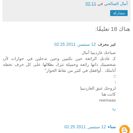
أمال الصالحي
في
02:11
مشاركة
هناك 18 تعليقًا:
غير معرف
12 سبتمبر, 2011 02:25
صباحك غاردينيا آمال
كـ عادتكِ الرائعة حين تكتبين وحين تدخلين في حوارات لأن
شخصيتك ذاتها رائعة وجميلة تترك بظلالها على كل حرف تخطه
أناملك ..أوافقكِ في كثير من نقاط الحوار"
؛؛
؛
لروحك عبق الغاردينيا
كانت هنا
reemaas
رد
سناء
12 سبتمبر, 2011 02:25