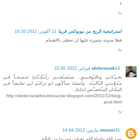
ء
رد
استراتيجية الربح من نيوبوكس قريبا
11 أكتوبر, 2011 15:10
فعلا مدونة متميزة عليها ان تحظى بالاهتمام
رد
16 فبراير, 2012 22:55
abderrazak
تحـيـّـاتـي وبالتـّوفــيـق.. سيـُسـْعدنـي رأيـُكِــُ(م) جـميـعــاً فـي
مـُدوَّنـتـي التـّالـيـّة.. وأسعـَدَ سـأكـُون لـو تركتـُم لـي تعلـيقـاً فـي
المكـان المـُخصـّـَص لـذلـك..
http://abderrazakboutmouzzar.blogspot.com/2011/12/blog-
post.html
رد
31 مارس, 2012 14:04
mounir
بسم الله ماشاء الله .تحياتي ومزيدا من التألق