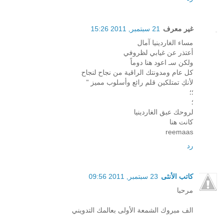
غير معرف
21 سبتمبر, 2011 15:26
مساء الغاردينيا آمال
أعتذر عن غيابي لظروفي
ولكن سـ اعود هنا دوماً
كل عام ومدونتك الراقية من نجاح لنجاح
لأنكِ تمتلكين قلم رائع وأسلوب مميز "
؛؛
؛
لروحك عبق الغاردينيا
كانت هنا
reemaas
رد
كاتب الأنثى
23 سبتمبر, 2011 09:56
مرحبا
الف مبروك الشمعة الأولى بعالمك التدويني