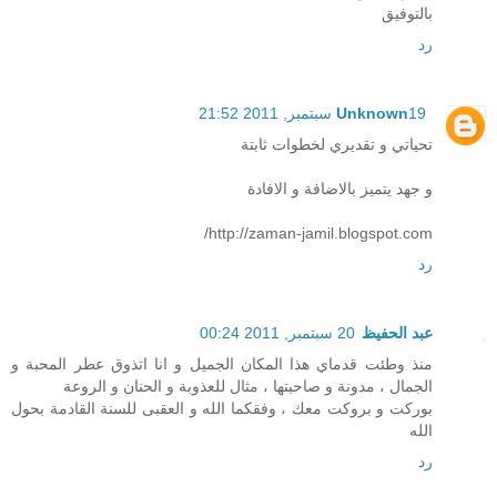
بالتوفيق
رد
19 سبتمبر, 2011 21:52
Unknown
تحياتي و تقديري لخطوات ثابتة
و جهد يتميز بالاضافة و الافادة
http://zaman-jamil.blogspot.com/
رد
عبد الحفيظ
20 سبتمبر, 2011 00:24
منذ وطئت قدماي هذا المكان الجميل و انا اتذوق عطر المحبة و
الجمال ، مدونة و صاحبتها ، مثال للعذوبة و الحنان و الروعة
بوركت و بروكت معك ، وفقكما الله و العقبى للسنة القادمة بحول
الله
رد