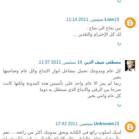
18 سبتمبر, 2011 11:14
Lion
من نجاح الى نجاح .
لك كل الإحترام والتقدير ...
رد
مصطفى سيف الدين
18 سبتمبر, 2011 11:37
كل عام ومدونتك تحمل مشاعل انوار الابداع وكل عام وصاحبتها
بخير
ربما لم يمر الا عام واحد على تأسيس هذه المدونة ولكنها كانت
صرحا من الرقي والابداع الذي نستظل به دوما
كل عام وانتي بخير
رد
18 سبتمبر, 2011 17:42
Unknown
لديك اسلوب رائع في الكتابة وبحق مدونتك اكثر من رائعة......نعم
ماأروع ان تحلق عاليا في عالم الابداع والخيال بوركت ولكم جميلة