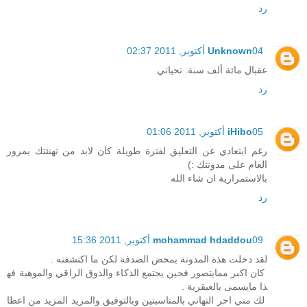
رد
04 أكتوبر, 2011 02:37
Unknown
عقبال مائة ألف سنة. تحياتي
رد
05 أكتوبر, 2011 01:06
iHibo
رغم ابتعادي عن التعليق لفترة طويلة كان لابد من تهنئتك بمرور
العام على مدونتك :)
بالاستمرارية ان شاء الله
رد
09 أكتوبر, 2011 15:36
mohammad hdaddou
لقد دخلت هذة المدونة بمحض الصدفة لكن ما اكتشفته .
كان اكبر ممايتصور فحين يجتمع الذكاء والذوق الراقي والموهبة فه
ذا مايسمى بالعبقرية .
لك مني احر التهاني بالمناسبتين وبالتوفيق والمزيد المزيد من اعطا