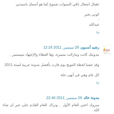
عقبال اشعال باقي السنوات شموع كما هو أسمكِ ياسيدتي
كوني بخير
:
عبدالله
رد
رشيد أمديون
28 سبتمبر, 2011 12:24
مدونتك كانت ومازالت متميزة، وها العطاء والإجتهاد سيستمر...
وقد عشنا لحظة التتويج يوم فازت بأفضل مدونة عربية لسنة 2011
كل عام وهي في أبهى حلة
رد
مدونة خالد
29 سبتمبر, 2011 22:46
مبروك اختي العام الأول .. ونراك العام القادم على خير ان شاء
الله