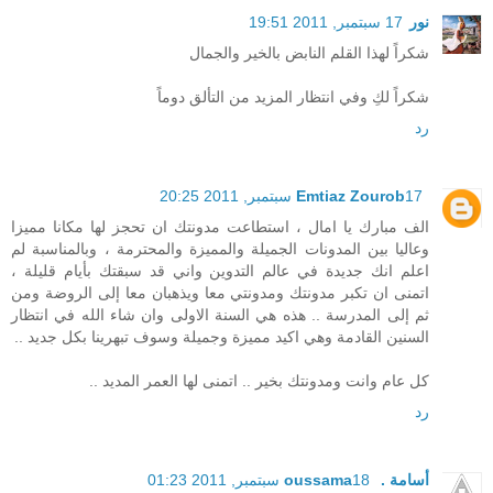
نور
17 سبتمبر, 2011 19:51
شكراً لهذا القلم النابض بالخير والجمال
شكراً لكِ وفي انتظار المزيد من التألق دوماً
رد
17 سبتمبر, 2011 20:25
Emtiaz Zourob
الف مبارك يا امال ، استطاعت مدونتك ان تحجز لها مكانا مميزا
وعاليا بين المدونات الجميلة والمميزة والمحترمة ، وبالمناسبة لم
اعلم انك جديدة في عالم التدوين واني قد سبقتك بأيام قليلة ،
اتمنى ان تكبر مدونتك ومدونتي معا ويذهبان معا إلى الروضة ومن
ثم إلى المدرسة .. هذه هي السنة الاولى وان شاء الله في انتظار
السنين القادمة وهي اكيد مميزة وجميلة وسوف تبهرينا بكل جديد ..
كل عام وانت ومدونتك بخير .. اتمنى لها العمر المديد ..
رد
أسامة . oussama
18 سبتمبر, 2011 01:23