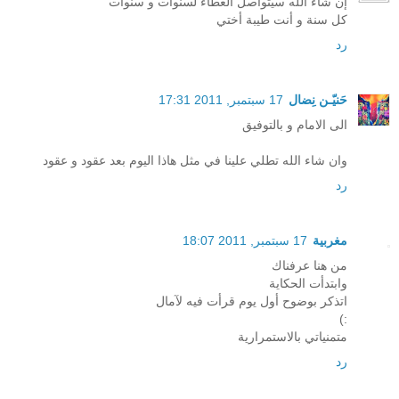
إن شاء الله سيتواصل العطاء لسنوات و سنوات
كل سنة و أنت طيبة أختي
رد
حَنيّـن نِضال
17 سبتمبر, 2011 17:31
الى الامام و بالتوفيق
وان شاء الله تطلي علينا في مثل هاذا اليوم بعد عقود و عقود
رد
مغربية
17 سبتمبر, 2011 18:07
من هنا عرفناك
وابتدأت الحكاية
اتذكر بوضوح أول يوم قرأت فيه لآمال
:)
متمنياتي بالاستمرارية
رد