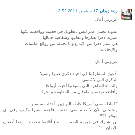
زينة زيدان
17 سبتمبر, 2011 13:52
عزيزتي أمال
مدونة تحمل عمر ليس بالطويل في فعليته وواقعيته لكنها
عمرت دهرا بفكرها ومعانيها وشفافية جمالها
هي تمثل دهرا من الابداع وما تحمله من روائع الكلمات
والايحاءات..
عزيزتي أمال
أدعوكِ لمشاركتنا في احياء ذكرى صبرا وشتيلا
الذكرى التى لا تُنسى
والدماء الطاهرة التي بسيلانها أحيت أرواحا
وأفاضت بفضلها طوفان من المقاومة و بحرا
" لماذا تسمي أمريكا حادثة البرجين بأحداث سبتمبر
ونحنحتى الآن لا نعلم متى حدثتت فاجعتنا صبرا وكيف وفي أي
موقع..؟؟!!..
لن نشارك في جريمة الصمت .. لندع أقلامنا تتحدث .. وهذا أضعف
الإيمان..!! "