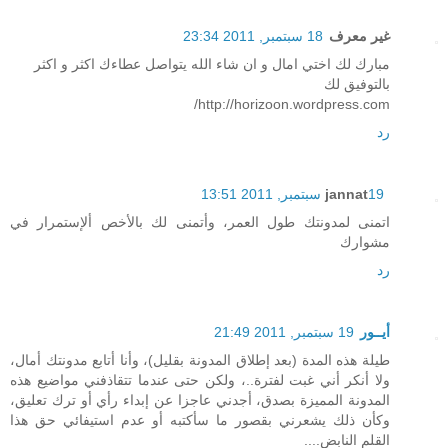
غير معرف
18 سبتمبر, 2011 23:34
مبارك لك اختي امال و ان شاء الله يتواصل عطاءك اكثر و اكثر
بالتوفيق لك
http://horizoon.wordpress.com/
رد
19 سبتمبر, 2011 13:51
jannat
اتمنى لمدونتك طول العمر، وأتمنى لك بالأخص ألإستمرار في
مشوارك
رد
أيــور
19 سبتمبر, 2011 21:49
طيلة هذه المدة (بعد إطلاق المدونة بقليل)، وأنا أتابع مدونتك أمال،
ولا أنكر أني غبت لفترة..، ولكن حتى عندما تتقاذفني مواضيع هذه
المدونة المميزة بصدق، أجدني عاجزا عن إبداء رأي أو ترك تعليق،
وكأن ذلك يشعرني بقصور ما سأكتبه أو عدم استيفائي حق هذا
القلم النابض....