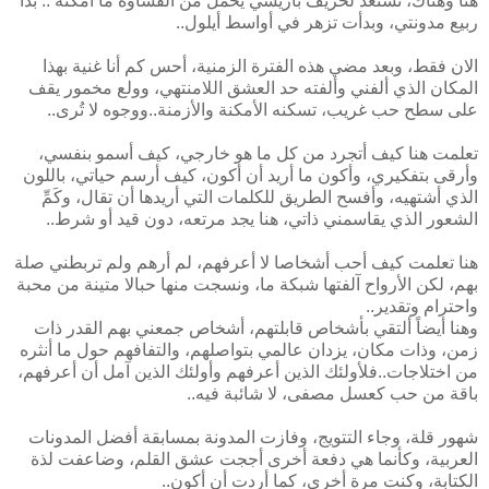
هنا وهناك، تستعد لخريف باريسي يحمل من القساوة ما أمكنه .. بدأ
ربيع مدونتي، وبدأت تزهر في أواسط أيلول..
الان فقط، وبعد مضي هذه الفترة الزمنية، أحس كم أنا غنية بهذا
المكان الذي ألفني وألفته حد العشق اللامنتهي، وولع مخمور يقف
على سطح حب غريب، تسكنه الأمكنة والأزمنة..ووجوه لا تُرى..
تعلمت هنا كيف أتجرد من كل ما هو خارجي، كيف أسمو بنفسي،
وأرقى بتفكيري، وأكون ما أريد أن أكون، كيف أرسم حياتي، باللون
الذي أشتهيه، وأفسح الطريق للكلمات التي أريدها أن تقال، وكَمِّ
الشعور الذي يقاسمني ذاتي، هنا يجد مرتعه، دون قيد أو شرط..
هنا تعلمت كيف أحب أشخاصا لا أعرفهم، لم أرهم ولم تربطني صلة
بهم، لكن الأرواح آلفتها شبكة ما، ونسجت منها حبالا متينة من محبة
واحترام وتقدير..
وهنا أيضاً ألتقي بأشخاص قابلتهم، أشخاص جمعني بهم القدر ذات
زمن، وذات مكان، يزدان عالمي بتواصلهم، والتفافهم حول ما أنثره
من اختلاجات..فلأولئك الذين أعرفهم وأولئك الذين آمل أن أعرفهم،
باقة من حب كعسل مصفى، لا شائبة فيه..
شهور قلة، وجاء التتويج، وفازت المدونة بمسابقة أفضل المدونات
العربية، وكأنما هي دفعة أخرى أججت عشق القلم، وضاعفت لذة
الكتابة، وكنت مرة أخرى، كما أردت أن أكون..