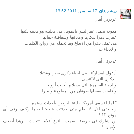
زينة زيدان
17 سبتمبر, 2011 13:52
عزيزتي أمال
مدونة تحمل عمر ليس بالطويل في فعليته وواقعيته لكنها
عمرت دهرا بفكرها ومعانيها وشفافية جمالها
هي تمثل دهرا من الابداع وما تحمله من روائع الكلمات
والايحاءات..
عزيزتي أمال
أدعوكِ لمشاركتنا في احياء ذكرى صبرا وشتيلا
الذكرى التى لا تُنسى
والدماء الطاهرة التي بسيلانها أحيت أرواحا
وأفاضت بفضلها طوفان من المقاومة و بحرا
" لماذا تسمي أمريكا حادثة البرجين بأحداث سبتمبر
ونحنحتى الآن لا نعلم متى حدثتت فاجعتنا صبرا وكيف وفي أي
موقع..؟؟!!..
لن نشارك في جريمة الصمت .. لندع أقلامنا تتحدث .. وهذا أضعف
الإيمان..!! "