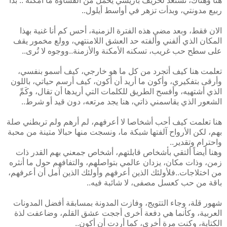
هنا وهناك، تستعد لخريف باريسي يحمل من القساوة ما أمكنه .. بدأ
ربيع مدونتي، وبدأت تزهر في أواسط أيلول..
الان فقط، وبعد مضي هذه الفترة الزمنية، أحس كم أنا غنية بهذا
المكان الذي ألفني وألفته حد العشق اللامنتهي، وولع مخمور يقف
على سطح حب غريب، تسكنه الأمكنة والأزمنة..ووجوه لا تُرى..
تعلمت هنا كيف أتجرد من كل ما هو خارجي، كيف أسمو بنفسي،
وأرقى بتفكيري، وأكون ما أريد أن أكون، كيف أرسم حياتي، باللون
الذي أشتهيه، وأفسح الطريق للكلمات التي أريدها أن تقال، وكَمِّ
الشعور الذي يقاسمني ذاتي، هنا يجد مرتعه، دون قيد أو شرط..
هنا تعلمت كيف أحب أشخاصا لا أعرفهم، لم أرهم ولم تربطني صلة
بهم، لكن الأرواح آلفتها شبكة ما، ونسجت منها حبالا متينة من محبة
واحترام وتقدير..
وهنا أيضاً ألتقي بأشخاص قابلتهم، أشخاص جمعني بهم القدر ذات
زمن، وذات مكان، يزدان عالمي بتواصلهم، والتفافهم حول ما أنثره
من اختلاجات..فلأولئك الذين أعرفهم وأولئك الذين آمل أن أعرفهم،
باقة من حب كعسل مصفى، لا شائبة فيه..
شهور قلة، وجاء التتويج، وفازت المدونة بمسابقة أفضل المدونات
العربية، وكأنما هي دفعة أخرى أججت عشق القلم، وضاعفت لذة
الكتابة، وكنت مرة أخرى، كما أردت أن أكون..