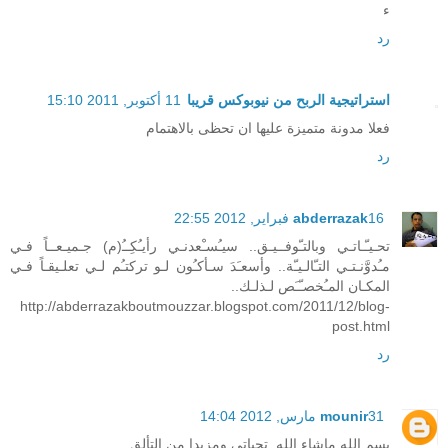
ء
رد
استراتيجية الربح من نيوبوكس قريبا
11 أكتوبر, 2011 15:10
فعلا مدونة متميزة عليها ان تحظى بالاهتمام
رد
16 فبراير, 2012 22:55
abderrazak
تحـيـّـاتـي وبالتـّوفــيـق.. سيـُسـْعدنـي رأيـُكِــُ(م) جـميـعــاً فـي
مـُدوَّنـتـي التـّالـيـّة.. وأسعـَدَ سـأكـُون لـو تركتـُم لـي تعلـيقـاً فـي
المكـان المـُخصـّـَص لـذلـك..
http://abderrazakboutmouzzar.blogspot.com/2011/12/blog-
post.html
رد
31 مارس, 2012 14:04
mounir
بسم الله ماشاء الله .تحياتي ومزيدا من التألق