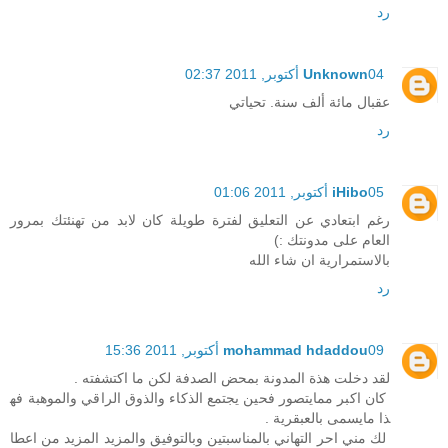
رد
04 أكتوبر, 2011 02:37
Unknown
عقبال مائة ألف سنة. تحياتي
رد
05 أكتوبر, 2011 01:06
iHibo
رغم ابتعادي عن التعليق لفترة طويلة كان لابد من تهنئتك بمرور
العام على مدونتك :)
بالاستمرارية ان شاء الله
رد
09 أكتوبر, 2011 15:36
mohammad hdaddou
لقد دخلت هذة المدونة بمحض الصدفة لكن ما اكتشفته .
كان اكبر ممايتصور فحين يجتمع الذكاء والذوق الراقي والموهبة فه
ذا مايسمى بالعبقرية .
لك مني احر التهاني بالمناسبتين وبالتوفيق والمزيد المزيد من اعطا