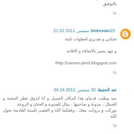
بالتوفيق
رد
19 سبتمبر, 2011 21:52
Unknown
تحياتي و تقديري لخطوات ثابتة
و جهد يتميز بالاضافة و الافادة
http://zaman-jamil.blogspot.com/
رد
عبد الحفيظ
20 سبتمبر, 2011 00:24
منذ وطئت قدماي هذا المكان الجميل و انا اتذوق عطر المحبة و
الجمال ، مدونة و صاحبتها ، مثال للعذوبة و الحنان و الروعة
بوركت و بروكت معك ، وفقكما الله و العقبى للسنة القادمة بحول
الله
رد