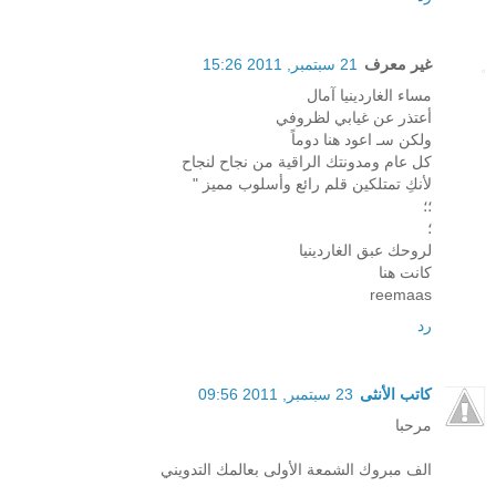
غير معرف
21 سبتمبر, 2011 15:26
مساء الغاردينيا آمال
أعتذر عن غيابي لظروفي
ولكن سـ اعود هنا دوماً
كل عام ومدونتك الراقية من نجاح لنجاح
لأنكِ تمتلكين قلم رائع وأسلوب مميز "
؛؛
؛
لروحك عبق الغاردينيا
كانت هنا
reemaas
رد
كاتب الأنثى
23 سبتمبر, 2011 09:56
مرحبا
الف مبروك الشمعة الأولى بعالمك التدويني