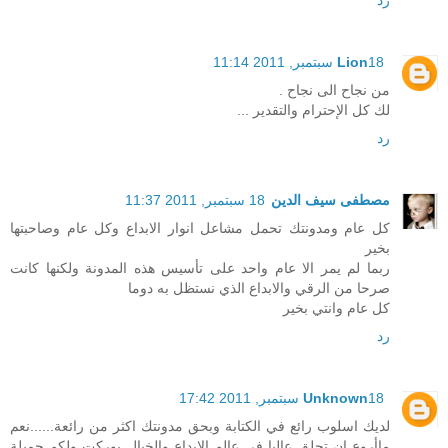
18 سبتمبر, 2011 11:14
Lion
من نجاح الى نجاح .
لك كل الإحترام والتقدير ...
رد
مصطفى سيف الدين
18 سبتمبر, 2011 11:37
كل عام ومدونتك تحمل مشاعل انوار الابداع وكل عام وصاحبتها
بخير
ربما لم يمر الا عام واحد على تأسيس هذه المدونة ولكنها كانت
صرحا من الرقي والابداع الذي نستظل به دوما
كل عام وانتي بخير
رد
18 سبتمبر, 2011 17:42
Unknown
لديك اسلوب رائع في الكتابة وبحق مدونتك اكثر من رائعة......نعم
ماأروع ان تحلق عاليا في عالم الابداع والخيال بوركت ولكم جميلة