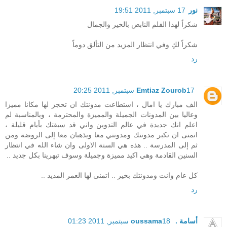
نور
17 سبتمبر, 2011 19:51
شكراً لهذا القلم النابض بالخير والجمال
شكراً لكِ وفي انتظار المزيد من التألق دوماً
رد
17 سبتمبر, 2011 20:25
Emtiaz Zourob
الف مبارك يا امال ، استطاعت مدونتك ان تحجز لها مكانا مميزا
وعاليا بين المدونات الجميلة والمميزة والمحترمة ، وبالمناسبة لم
اعلم انك جديدة في عالم التدوين واني قد سبقتك بأيام قليلة ،
اتمنى ان تكبر مدونتك ومدونتي معا ويذهبان معا إلى الروضة ومن
ثم إلى المدرسة .. هذه هي السنة الاولى وان شاء الله في انتظار
السنين القادمة وهي اكيد مميزة وجميلة وسوف تبهرينا بكل جديد ..
كل عام وانت ومدونتك بخير .. اتمنى لها العمر المديد ..
رد
أسامة . oussama
18 سبتمبر, 2011 01:23