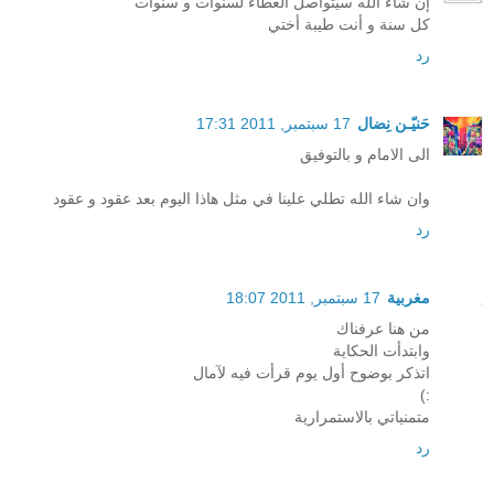
إن شاء الله سيتواصل العطاء لسنوات و سنوات
كل سنة و أنت طيبة أختي
رد
حَنيّـن نِضال
17 سبتمبر, 2011 17:31
الى الامام و بالتوفيق
وان شاء الله تطلي علينا في مثل هاذا اليوم بعد عقود و عقود
رد
مغربية
17 سبتمبر, 2011 18:07
من هنا عرفناك
وابتدأت الحكاية
اتذكر بوضوح أول يوم قرأت فيه لآمال
:)
متمنياتي بالاستمرارية
رد