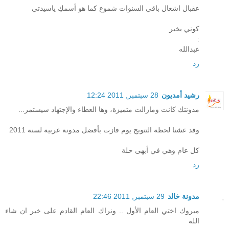
عقبال اشعال باقي السنوات شموع كما هو أسمكِ ياسيدتي
كوني بخير
:
عبدالله
رد
رشيد أمديون
28 سبتمبر, 2011 12:24
مدونتك كانت ومازالت متميزة، وها العطاء والإجتهاد سيستمر...
وقد عشنا لحظة التتويج يوم فازت بأفضل مدونة عربية لسنة 2011
كل عام وهي في أبهى حلة
رد
مدونة خالد
29 سبتمبر, 2011 22:46
مبروك اختي العام الأول .. ونراك العام القادم على خير ان شاء
الله