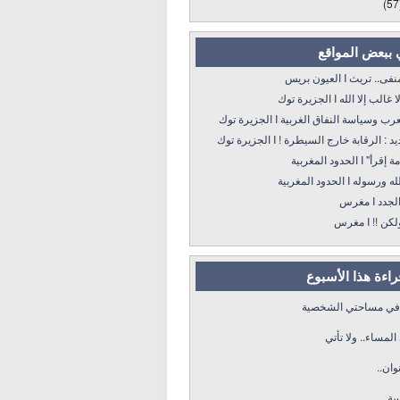
(57
 ببعض المواقع
 تريث I العيون بريس
 إلا الله I الجزيرة توك
سياسة النفاق الغربية I الجزيرة توك
: الرقابة خارج السيطرة ! I الجزيرة توك
 الحدود المغربية
ه I الحدود المغربية
د I مغرس
! I مغرس
قراءة هذا الأسبوع
 في مساحتي الشخصية
لمساء.. ولا تأتي
وان..
سة