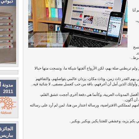
ديواني
 أنا
،
فسح
ر
شرط..
لم تربطني صلة بهم، لكن الأرواح آلفتها شبكة ما، ونسجت منها حبالا
 بهم القدر ذات زمن، وذات مكان، يزدان عالمي بتواصلهم، والتفافهم
م وأولئك الذين آمل أن أعرفهم، باقة من حب كعسل مصفى، لا شائبة فيه..
مدونة أ
2011
ة أفضل المدونات العربية، وكأنما هي دفعة أخرى أججت عشق القلم،
أن أكون..
هم لمملكتي الافتراضية، ورسالة اعتذار من هنا، لمن لم أرد على رسالته
بكم يزيد، وعشقي للغتنا يكبر..ويكبر..ويكبر..
الجائزة
بباريس