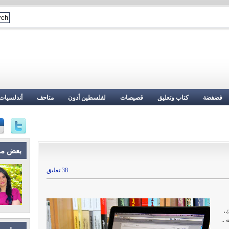
فضفضة
كتاب وتعليق
قصيصات
لفلسطين أدون
متاحف
أندلسيات
بعض م
38 تعليق
ك،
..