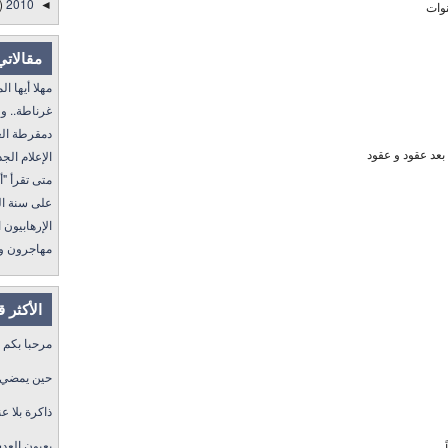
)
2010
وات
◄
مقالاتي
مهلا أيها المنفى..
غرناطة.. ولا غالب
دمقرطة العرب و
 بعد عقود و عقود
الإعلام الجديد 
متى تقرأ "أمة إقرأ" I
على سنة الله ورسول
الإرهابيون الجد
مهاجرون ولكن !
الأكثر 
مرحبا بكم
حين يمضي ا
ذاكرة بلا عن
بعيون العد