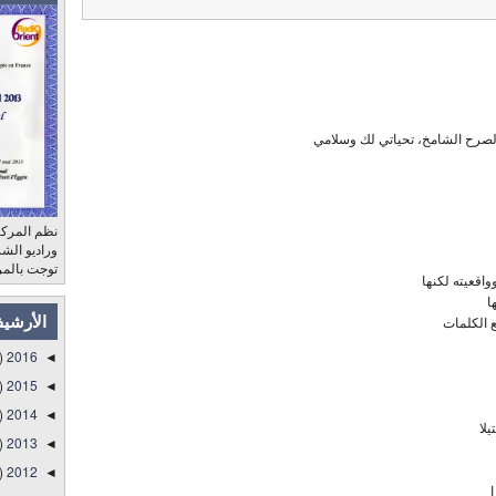
الصرح الشامخ، تحياتي لك وسلامي
نظم المركز
توجت بالمر
اقعيته لكنها
ا
ع الكلمات
الأرشي
)
2016
◄
)
2015
◄
)
2014
◄
لا
)
2013
◄
)
2012
◄