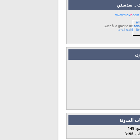
 .. بعدستي
www.
flick
r
.com
Aller à la galerie de
amal salhi
ون
ت المدونة
يع:
149
قات:
3195