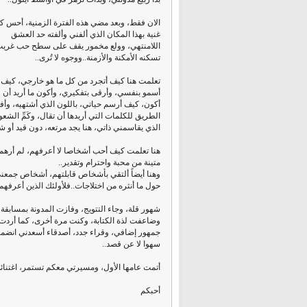
الان فقط، وبعد مضي هذه الفترة الزمنية، أحس كم
غنية بهذا المكان الذي ألفني وألفته حد العشق
اللامنتهي، وولع مخمور يقف على سطح حب غريب
تسكنه الأمكنة والأزمنة..ووجوه لا تُرى..
تعلمت هنا كيف أتجرد من كل ما هو خارجي، كيف
أسمو بنفسي، وأرقى بتفكيري، وأكون ما أريد أن
أكون، كيف أرسم حياتي، باللون الذي أشتهيه، وأ
الطريق للكلمات التي أريدها أن تقال، وكَمِّ الشعو
الذي يقاسمني ذاتي، هنا يجد مرتعه، دون قيد أو 
هنا تعلمت كيف أحب أشخاصا لا أعرفهم، لم أرهم و
متينة من محبة واحترام وتقدير..
وهنا أيضاً ألتقي بأشخاص قابلتهم، أشخاص جمعني
حول ما أنثره من اختلاجات..فلأولئك الذين أعرفه
شهور قلة، وجاء التتويج، وفازت المدونة بمسابق
وضاعفت لذة الكتابة، وكنت مرة أخرى، كما أردت 
جمهور إضافي، وقراء جدد، أصدقاء أسعدني انضمام
سهوا لا عن قصد..
أتمت عامها الأول، ومسيرتي معكم تستمر، اغتنائي 
أحبكم