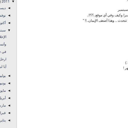
)
2011
▼
ديس
◄
سبتمبر
را وكيف وفي أي موقع..؟؟!!..
نوفم
◄
تحدث .. وهذا أضعف الإيمان..!! "
أكتو
◄
سبتم
▼
الإعل
وأتمت
في حو
ارحل 
:)
أيا ل
ر !
يولي
◄
يوني
◄
مايو
◄
أبري
◄
مار
◄
فبرا
◄
يناير
◄