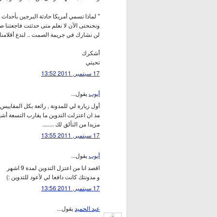
" لماذا تسمي أمريكا حادثة البرجين بأحداث 
ونحنحتى الآن لا نعلم متى حدثتت فاجعتنا صب
لن نشارك في جريمة الصمت .. لندع أقلامنا ت
أشكرك
تحيتي
17 سبتمبر, 2011 13:52
أيوب
يقول...
أول زيارة لي للمدونة , رائعة بكل المقاييس 
مذ ان اعتزلت التدوين ما يقارب التسعة أشه
مزيدا من التألق لك ........
17 سبتمبر, 2011 13:55
أيوب
يقول...
اقصد انا من اعتزل التدوين لمدة 9 اشهر
و مدونتك كانت دافعا لي لأعود للتدوين :)
17 سبتمبر, 2011 13:56
عبد الحميد
يقول...