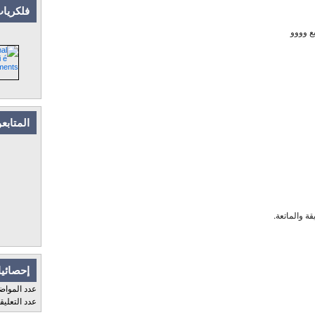
فلكريات
بع وووو
المتابع
قة والماتعة.
إحصائيا
عدد المواض
عدد التعلي