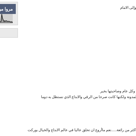
إلى الامام
مروا من
 وكل عام وصاحبتها بخير
لمدونة ولكنها كانت صرحا من الرقي والابداع الذي نستظل به دوما
ثر من رائعة......نعم ماأروع ان تحلق عاليا في عالم الابداع والخيال بوركت