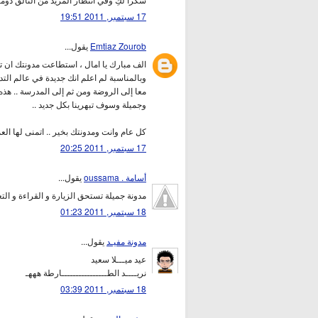
17 سبتمبر, 2011 19:51
Emtiaz Zourob
يقول...
الف مبارك يا امال ، استطاعت مدونتك ان تحج
وبالمناسبة لم اعلم انك جديدة في عالم التد
معا إلى الروضة ومن ثم إلى المدرسة .. هذه
وجميلة وسوف تبهرينا بكل جديد ..
كل عام وانت ومدونتك بخير .. اتمنى لها العمر
17 سبتمبر, 2011 20:25
أسامة . oussama
يقول...
مدونة جميلة تستحق الزيارة و القراءة و الت
18 سبتمبر, 2011 01:23
مدونة مفيـد
يقول...
عيد ميـــلا سعيد
نريــــد الطــــــــــــــــارطة هههـ
18 سبتمبر, 2011 03:39