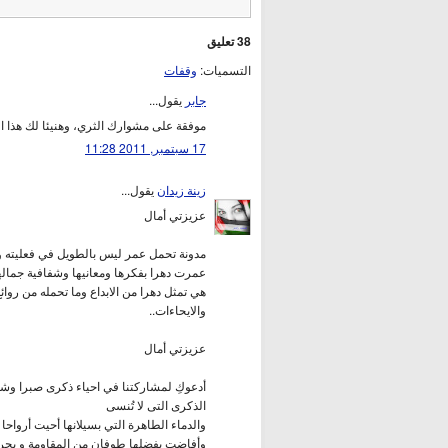
38 تعليق
التسميات:
وقفات
جابر
يقول...
موفقة على مشوارك الثري، وهنيئا لك هذا 
17 سبتمبر, 2011 11:28
زينة زيدان
يقول...
عزيزتي أمال
مدونة تحمل عمر ليس بالطويل في فعليته وو
عمرت دهرا بفكرها ومعانيها وشفافية جماله
هي تمثل دهرا من الابداع وما تحمله من روائ
والايحاءات..
عزيزتي أمال
أدعوكِ لمشاركتنا في احياء ذكرى صبرا وشتي
الذكرى التى لا تُنسى
والدماء الطاهرة التي بسيلانها أحيت أرواحا
وأفاضت بفضلها طوفان من المقاومة و بحرا