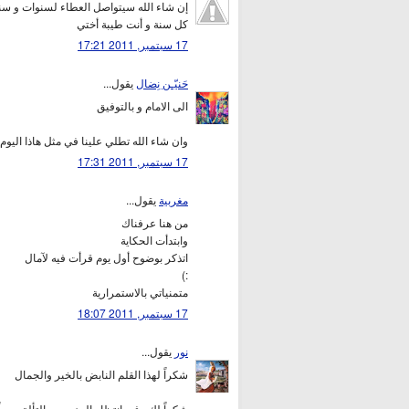
إن شاء الله سيتواصل العطاء لسنوات و سن
كل سنة و أنت طيبة أختي
17 سبتمبر, 2011 17:21
حَنيّـن نِضال
يقول...
الى الامام و بالتوفيق
وان شاء الله تطلي علينا في مثل هاذا اليوم
17 سبتمبر, 2011 17:31
مغربية
يقول...
من هنا عرفناك
وابتدأت الحكاية
اتذكر بوضوح أول يوم قرأت فيه لآمال
:)
متمنياتي بالاستمرارية
17 سبتمبر, 2011 18:07
نور
يقول...
شكراً لهذا القلم النابض بالخير والجمال
شكراً لكِ وفي انتظار المزيد من التألق دوماً