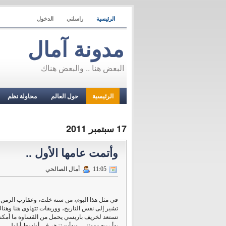
الرئيسية
راسلني
الدخول
مدونة آمال
البعض هنا .. والبعض هناك
الرئيسية
حول العالم
محاولة نظم
17 سبتمبر 2011
وأتمت عامها الأول ..
11:05
أمال الصالحي
في مثل هذا اليوم، من سنة خلت، وعقارب الزمن
تشير إلى نفس التاريخ، ووريقات تتهاوى هنا وهنا
تستعد لخريف باريسي يحمل من القساوة ما أمكنه 
بدأ ربيع مدونتي، وبدأت تزهر في أواسط أيلول..