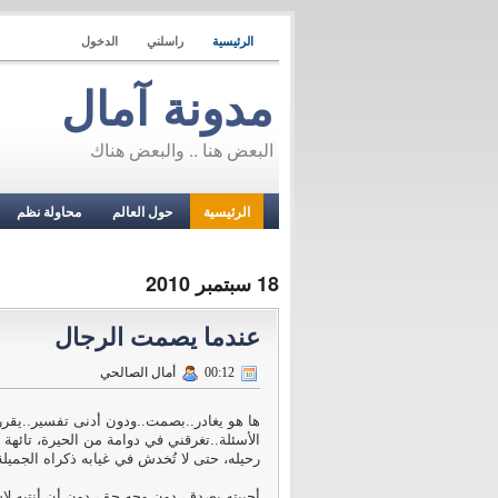
الرئيسية
راسلني
الدخول
مدونة آمال
البعض هنا .. والبعض هناك
الرئيسية
حول العالم
محاولة نظم
18 سبتمبر 2010
عندما يصمت الرجال
00:12
أمال الصالحي
ها هو يغادر..بصمت..ودون أدنى تفسير..يقرر 
الأسئلة..تغرقني في دوامة من الحيرة، تائهة
رحيله، حتى لا تُخدش في غيابه ذكراه الجميلة
أحببته بصدق، دون وجه حق، دون أن أنتبه لاس