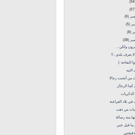
(54
(57
مبر
(6)
بر
(5)
بر
(8)
بر
(38)
رون ولكن ..
ا يعرف بلدي ..!!
ا التفاحة :)
التيه
 من أنجبت رجالا
كما الرجال
الذكريات
ي بلاد الفراعنة
يات من ذهب
ا منه رسالة
ما قيل عني
قيقتين