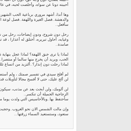
أحببته دونا عن سواه، وأخلصت لحبه، في عالمن
وها أنذا، أشهد مروري برباعية الحب الشهيرة
والدهشة..فصل الغيرة واللهفة..فصل لوعة الف
سأفعل..
رحل دون شروح، ودون إيضاحات، رحل من نصب
وغيابه، أحاول تبريره، أختلق له أعذارا ، قد ت
صامدة..
لماذا يا ترى خنق اللهفة؟ لماذا عجل بنهاية
الحب، ويريد أن يخرج منها سالما أو منتصرا..
لماذا رحلت دون إنذار؟..ألتزيد من اتساع تل
لم أفلح سيدي في تفسير صمتك ، ولم أستطع 
لن ألح عليك، حتى لا أفسح مجالا لتأويلات ق
لن ألومك، ولن أبحث بعد عن مذنب، سيكون هذا
الزجاجية الجميلة أن تنكسر..
سأحتفظ بها..وبالأحاسيس التي ولدت يوما م
وإن مالت الشمس الان نحو الغروب..وحجبت 
ستعود، وستستعيد السماء زرقتها...