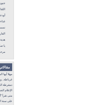
جنون
اللقا
أودع
غذاء 
نسمة
الفار
هدية 
يا ص
مرحب
مقالاتي
مهلا أيها المنفى..
غرناطة.. ولا غالب
دمقرطة العرب و
الإعلام الجديد 
متى تقرأ "أمة إقرأ" I
على سنة الله ورسول