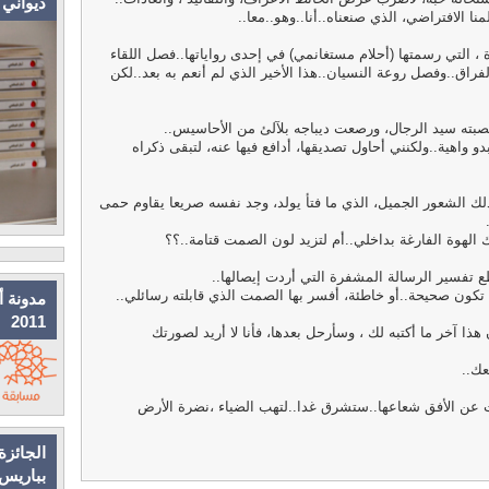
ديواني
ا الافتراضي، الذي صنعناه..أنا..وهو..معا..
 ، التي رسمتها (أحلام مستغانمي) في إحدى رواياتها..فصل اللقاء
راق..وفصل روعة النسيان..هذا الأخير الذي لم أنعم به بعد..لكن
ته سيد الرجال، ورصعت ديباجه بلآلئ من الأحاسيس..
بدو واهية..ولكنني أحاول تصديقها، أدافع فيها عنه، لتبقى ذكراه
 ذلك الشعور الجميل، الذي ما فتأ يولد، وجد نفسه صريعا يقاوم حمى
ك الهوة الفارغة بداخلي..أم لتزيد لون الصمت قتامة..؟؟
تفسير الرسالة المشفرة التي أردت إيصالها..
د تكون صحيحة..أو خاطئة، أفسر بها الصمت الذي قابلته رسائلي..
مدونة أ
2011
 آخر ما أكتبه لك ، وسأرحل بعدها، فأنا لا أريد لصورتك
عك..
عن الأفق شعاعها..ستشرق غدا..لتهب الضياء ،نضرة الأرض
الجائزة
بباريس