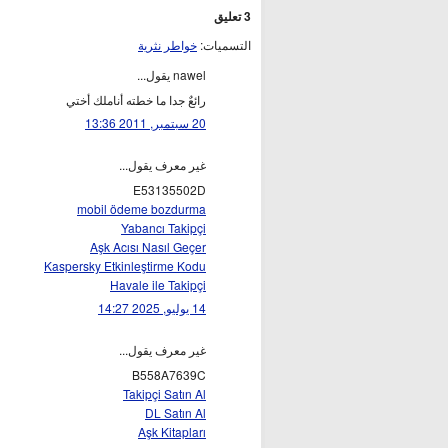
3 تعليق
التسميات:
خواطر نثرية
nawel يقول...
رائعٌ جدا ما خطته أناملك أختي
20 سبتمبر, 2011 13:36
غير معرف يقول...
E53135502D
mobil ödeme bozdurma
Yabancı Takipçi
Aşk Acısı Nasıl Geçer
Kaspersky Etkinleştirme Kodu
Havale ile Takipçi
14 يوليو, 2025 14:27
غير معرف يقول...
B558A7639C
Takipçi Satın Al
DL Satın Al
Aşk Kitapları