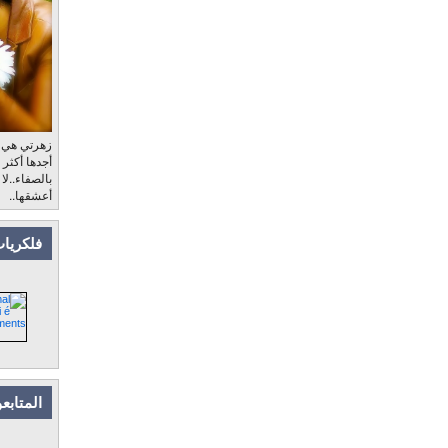
زهرتي هي، ب
أجدها أكثر
بالصفاء..لا
أعشقها..
فلكريات
المتابع