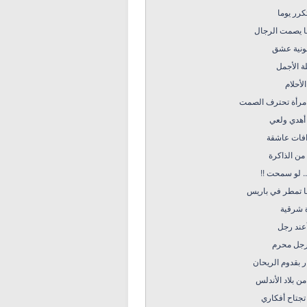
كرر يوما
ا يصمت الرجال
نية عشق
ة الأجمل
الأحلام
امرأة تحترف الصمت
أهدي ولعي
افات عاشقة
من الذاكرة
. لو سمحت !!
ا تمطر في باريس
ة شرقية
عند رجل
رجل محرم
 بقدوم الريحان
ن بلاد الأندلس
تجتاح أفكاري