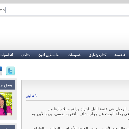
فضفضة
كتاب وتعليق
قصيصات
لفلسطين أدون
متاحف
أندلسيات
بعض م
3 تعليق
الرحيل..في عتمة الليل..ليترك وراءه سيلا جارفا من
 في رحلة البحث عن جواب شاف ، أقنع به نفسي، وربما لأبرر به
..
تحالة حبه، لأضرب عرض الحائط الأعراف، والتقاليد ، والعادات..