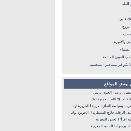
 القلب
ء
تك قلبي
الروح
 حب
س والأميرة
السماء
احب العيون المشعة
ا بكم في مساحتي الشخصية
 ببعض المواقع
 تريث I العيون بريس
 إلا الله I الجزيرة توك
سياسة النفاق الغربية I الجزيرة توك
: الرقابة خارج السيطرة ! I الجزيرة توك
 الحدود المغربية
ه I الحدود المغربية