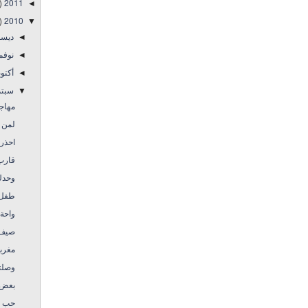
)
2011
◄
)
2010
▼
ديس
◄
نوفم
◄
أكتو
◄
سبتم
▼
مهاج
لمن ل
احذرو
قارب 
وحدك
طفل 
واحة 
صيف ف
مغرب
وصلته
بعض 
حب د