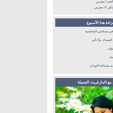
د I مغرس
! I مغرس
قراءة هذا الأسبوع
 في مساحتي الشخصية
لمساء.. ولا تأتي
وان..
سة
ديد وصناعة الثورات
مع المارغريت الجميلة