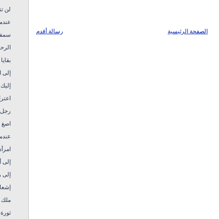
لن تت
عندم
الصفحة الرئيسية
رسالة أقدم
سمفو
الرحل
بقايا 
إلى 
إليك 
اعتر
رجل 
اصغ .
عندم
امرأ
إلى أ
إلى 
إشعار
ملك م
ثورة 