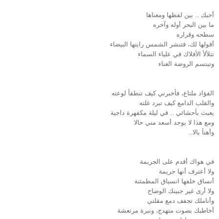
أحبك .. بين لفظها ومعناها
ما بين البحر أوله وآخره
سطحه وقراره
أقولها لك، فتنشر الشمس رايتها البيضاء
تتلألأ الأفلاك في علياء السماء
وتبتسم الروضة الغناء
الفؤاد ملتاع، فأخبرني كيف تنطفأ لوعته
والقلب الدامع كيف تبرد غلته
يعبث بأحشائي .. في ليلة مكفهرة داجية
ومع هذا لا يوجد أسعد مني حالا
وأهنأ بالا..
في هواك أقدم على الجريمة
ولا أعترف أنها جريمة
أنساق خلفها انسياق المطمئنة
ولا أرى غير جبينك الوضاح
وأناملك تجفف دمع مقلتي
أخاطبك بصوت متهدج، ونبرة مرتعشة