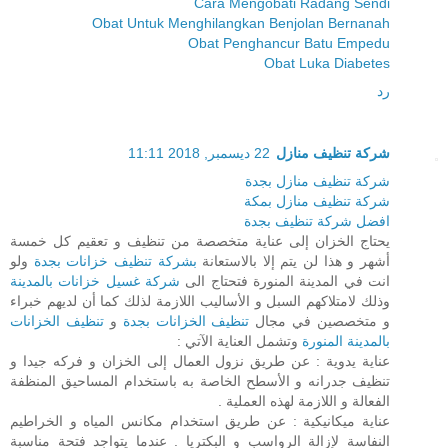
Cara Mengobati Radang Sendi
Obat Untuk Menghilangkan Benjolan Bernanah
Obat Penghancur Batu Empedu
Obat Luka Diabetes
رد
شركة تنظيف منازل
22 ديسمبر, 2018 11:11
شركة تنظيف منازل بجدة
شركة تنظيف منازل بمكة
افضل شركة تنظيف بجدة
يحتاج الخزان إلى عناية متخصصة من تنظيف و تعقيم كل خمسة
أشهر و هذا لن يتم إلا بالاستعانة
بشركة تنظيف خزانات بجدة
ولو
انت في المدينة المنورة فتحتاج الى
شركة غسيل خزانات بالمدينة
وذلك لامتلاكهم السبل و الأساليب اللازمة لذلك كما أن لديهم خبراء
و متخصصين في مجال
تنظيف الخزانات بجدة
و
تنظيف الخزانات
بالمدينة المنورة
وتشمل العناية الآتي :
عناية يدوية : عن طريق نزول العمال إلى الخزان و فركه جيدا و
تنظيف جدرانه و الأسطح الخاصة به باستخدام المساحيق المنظفة
الفعالة و اللازمة لهذه العملية .
عناية ميكانيكية : عن طريق استخدام مكانس المياه و الخراطيم
النفاسة لإزالة الرواسب و البكتريا . عندما يتواجد فتحة مناسبة