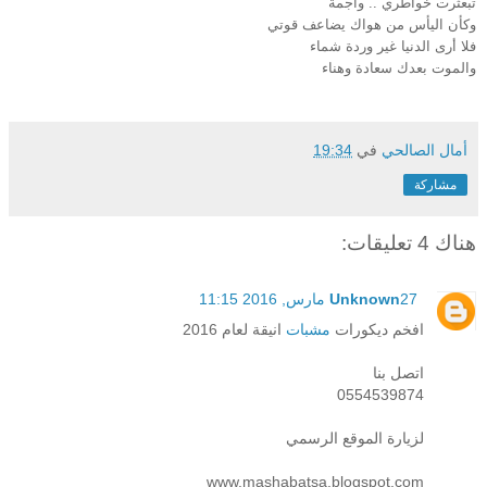
تبعثرت خواطري .. واجمة
وكأن اليأس من هواك يضاعف قوتي
فلا أرى الدنيا غير وردة شماء
والموت بعدك سعادة وهناء
أمال الصالحي
في
19:34
مشاركة
هناك 4 تعليقات:
27 مارس, 2016 11:15
Unknown
افخم ديكورات
مشبات
انيقة لعام 2016
اتصل بنا
0554539874
لزيارة الموقع الرسمي
www.mashabatsa.blogspot.com