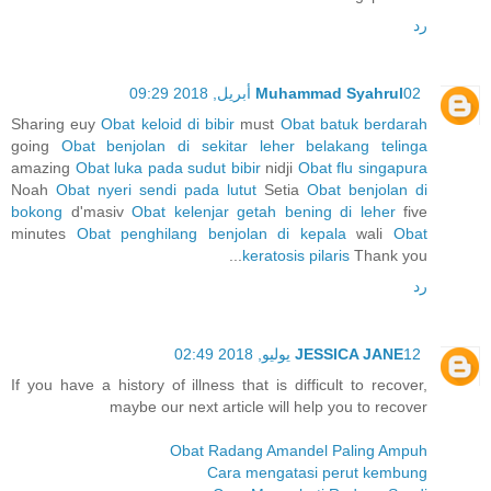
رد
02 أبريل, 2018 09:29
Muhammad Syahrul
Sharing euy
Obat keloid di bibir
must
Obat batuk berdarah
going
Obat benjolan di sekitar leher belakang telinga
amazing
Obat luka pada sudut bibir
nidji
Obat flu singapura
Noah
Obat nyeri sendi pada lutut
Setia
Obat benjolan di
bokong
d'masiv
Obat kelenjar getah bening di leher
five
minutes
Obat penghilang benjolan di kepala
wali
Obat
keratosis pilaris
Thank you...
رد
12 يوليو, 2018 02:49
JESSICA JANE
If you have a history of illness that is difficult to recover,
maybe our next article will help you to recover
Obat Radang Amandel Paling Ampuh
Cara mengatasi perut kembung