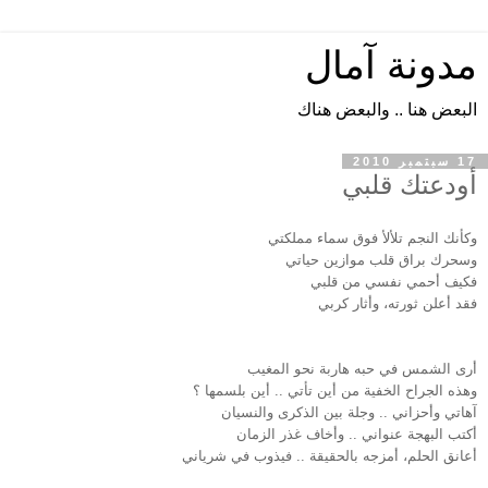
مدونة آمال
البعض هنا .. والبعض هناك
17 سبتمبر 2010
أودعتك قلبي
وكأنك النجم تلألأ فوق سماء مملكتي
وسحرك براق قلب موازين حياتي
فكيف أحمي نفسي من قلبي
فقد أعلن ثورته، وأثار كربي
أرى الشمس في حبه هاربة نحو المغيب
وهذه الجراح الخفية من أين تأتي .. أين بلسمها ؟
آهاتي وأحزاني .. وجلة بين الذكرى والنسيان
أكتب البهجة عنواني .. وأخاف غذر الزمان
أعانق الحلم، أمزجه بالحقيقة .. فيذوب في شرياني