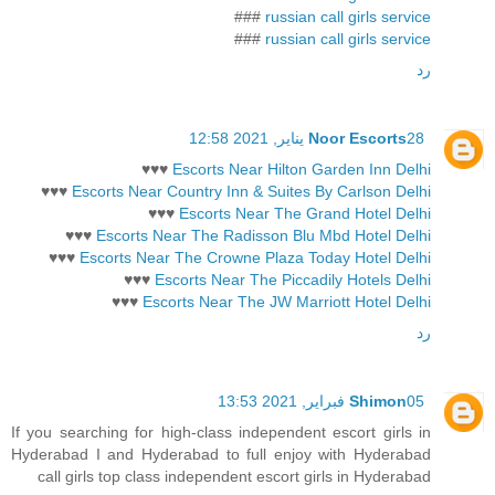
###
russian call girls service
###
russian call girls service
رد
28 يناير, 2021 12:58
Noor Escorts
♥♥♥
Escorts Near Hilton Garden Inn Delhi
♥♥♥
Escorts Near Country Inn & Suites By Carlson Delhi
♥♥♥
Escorts Near The Grand Hotel Delhi
♥♥♥
Escorts Near The Radisson Blu Mbd Hotel Delhi
♥♥♥
Escorts Near The Crowne Plaza Today Hotel Delhi
♥♥♥
Escorts Near The Piccadily Hotels Delhi
♥♥♥
Escorts Near The JW Marriott Hotel Delhi
رد
05 فبراير, 2021 13:53
Shimon
If you searching for high-class independent escort girls in
Hyderabad I and Hyderabad to full enjoy with Hyderabad
call girls top class independent escort girls in Hyderabad