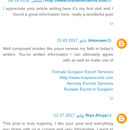
15 ديسمبر, 2016 08:14
http://www.roshanikhanna.com
I appreciate your article writing,here it's my first visit and I
found a great information here. really a wonderful post.
رد
26 مايو, 2017 15:43
Unknown
Well composed articles like yours renews my faith in today’s
writers. You’ve written information I can ultimately agree
with as well as make use of.
Female Gurgaon Escort Services
http://www.mayaescorts.com/
Aerocity Escorts Services
Russian Escort in Gurgaon
رد
14 يوليو, 2017 12:27
Riya Ahuja
This post is truly inspiring. I like your post and everything
you share with us is current and very informative, I want to