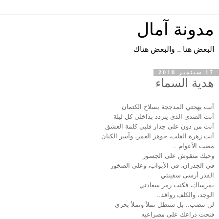
مدونة آمال
البعض هنا .. والبعض هناك
17 سبتمبر 2010
هدية السماء
أنت بهجتي المدججة بسلاح الكتمان
أنت الصدى الذي يتردد بداخلي كل ليلة
أنت من دون على جدار قلبي كلمة العشق
أنت زهرة القلب، جوهر العمر، وآسر الكيان
مضت الأعوام ..
وحبك منقوش على الجسور
في الجدران، في الأبواب، وعلى الصخور
القدر أرسى سفينتي
بمرساك، فكنت رمز سعادتي
الوجد، والكلف روافد..
لن تنضب.. بل ستظل تملأ وتملأ بحري
فتحت ذراعك على مصراعيه