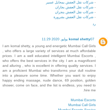
-
شركات نقل العفش بمحايل عسير
-
شركات نقل العفش بجازان
-
شركات نقل العفش بنجران
-
شركات نقل العفش بشرورة
رد
07 يوليو, 2020 11:29
komal shetty
I am komal shetty, a young and energetic Mumbai Call Girls
, who offers a large variety of services at much affordable
prices. I am a well educated intelligent Mumbai Escorts ,
who offers the best services in the city. I am a magnificent
and alluring , who is excellent in offering quality services. I
am a proficient Mumbai who transforms your dull routine
into a pleasure some time. Whether you want to enjoy
happy ending massage, nude dance, 69 position, golden
shower, come on face, and the list is endless, you need to
hire me.
Mumbai Escorts
Mumbai Call Girls
Mumbai Escorts Service