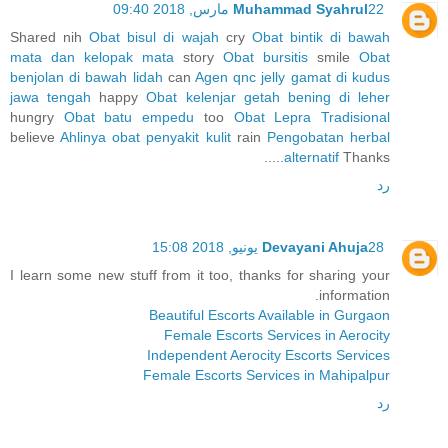
22 مارس, 2018 09:40
Muhammad Syahrul
Shared nih
Obat bisul di wajah
cry
Obat bintik di bawah
mata dan kelopak mata
story
Obat bursitis
smile
Obat
benjolan di bawah lidah
can
Agen qnc jelly gamat di kudus
jawa tengah
happy
Obat kelenjar getah bening di leher
hungry
Obat batu empedu
too
Obat Lepra Tradisional
believe
Ahlinya obat penyakit kulit
rain
Pengobatan herbal
alternatif
Thanks.....
رد
28 يونيو, 2018 15:08
Devayani Ahuja
I learn some new stuff from it too, thanks for sharing your
information.
Beautiful Escorts Available in Gurgaon
Female Escorts Services in Aerocity
Independent Aerocity Escorts Services
Female Escorts Services in Mahipalpur
رد