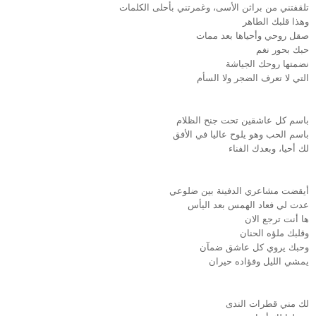
تلقفتني من براثن الأسى، وغمرتني بأحلى الكلمات
وهذا قلبك الطاهر
صقل روحي وأحياها بعد ممات
حبك بحور نغم
نضمتها روحك الجياشة
التي لا تعرف الضجر ولا السأم
باسم كل عاشقين تحت جنح الظلام
باسم الحب وهو يلوح عاليا في الأفق
لك أحيا، وبعدك الفناء
أيقضت مشاعري الدفينة بين ضلوعي
عدت لي فعاد الهمس بعد اليأس
ها أنت ترجع الان
وقلبك ملؤه الحنان
وحبك يروي كل عاشق ضمآن
يمشي الليل وفؤاده حيران
لك مني قطرات الندى