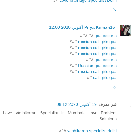
##
Love Marriage Specialist Delhi
رد
15 أكتوبر, 2020 12:00
Priya Kumari
## ###
goa escorts
###
russian call girls goa
###
russian call girls goa
###
russian call girls goa
###
goa escorts
###
Russian goa escorts
###
russian call girls goa
##
call girls goa
رد
غير معرف
19 أكتوبر, 2020 08:12
Love Vashikaran Specialist in Mumbai- Love Problem
Solutions
###
vashikaran specialist delhi