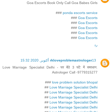
Goa Escorts Book Only Call Goa Babes Girls
###
ponda escorts service
###
Goa Escorts
###
Goa Escorts
###
Goa Escorts
###
Goa Escorts
###
Goa Escorts
رد
13 أكتوبر, 2020 15:32
rkloveproblemastrologer
Love Marriage Specialist Delhi - घर बैठे 3 घंटे में समाधान.
Astrologer Call -9779315277
###
love problem solution bhopal
##
Love Marriage Specialist Delhi
##
Love Marriage Specialist Delhi
##
Love Marriage Specialist Delhi
##
Love Marriage Specialist Delhi
##
Love Marriage Specialist Delhi