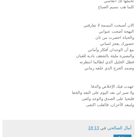
تحملها لك أنفاسي
كلما هب نسيم الصباح
الان أصبحت البسمة لا تفارقني
البهجة أضحت عنواني
والحياة اخضرت من ثان
حضورك يعجز لساني
مع أن الوجدان أفكار وأماني
والبصيرة مليئة بالشغف بادية للعيان
فظل الخليل الذي لطالما انتظرته
وضمد الجرح الذي خلفه زماني
عهدت فيك الإخلاص والدفا
ولا صبر لي بعد اليوم على البعد والجفا
فلنحيا على الصدق والوجد وكفى
ولنبعد الأحزان، فالقلب اكتفى
أمال الصالحي
في
18:13