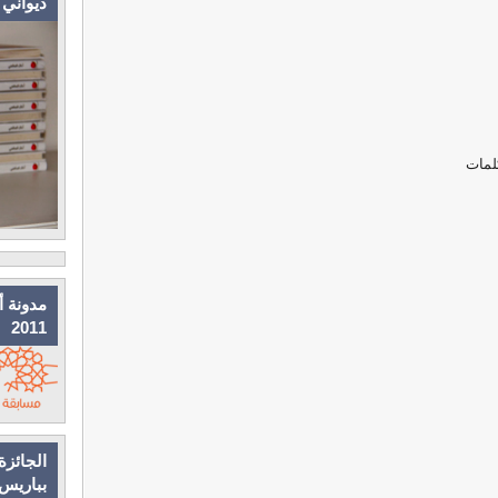
ديواني
لمات
مدونة أ
2011
الجائزة
بباريس