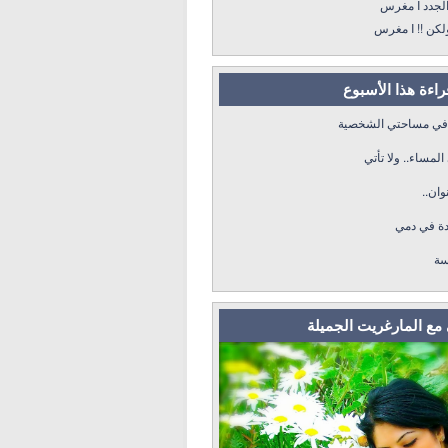
ون الجدد
رون ولكن
قراءة هذا الأسبوع
 في مساحتي الشخصية
لمساء.. ولا تأتي
عنوان
دة في دمي
سة
مع المارغريت الجميلة