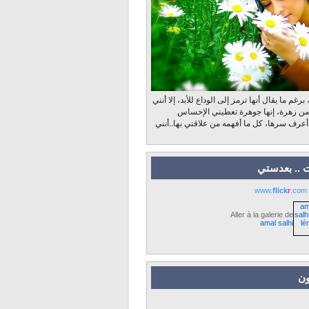
رغم ما يقال أنها ترمز إلى الوداع للأبد، إلا أنني
 من زهرة، إنها جوهرة تعطيني الإحساس
 أعرف سرها، كل ما أفهمه من علاقتي بها..أنني
 .. بعدستي
www.
flick
r
.com
Aller à la galerie de
amal salhi
ون