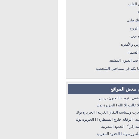
 القلب
ء
تك قلبي
الروح
 حب
س والأميرة
السماء
احب العيون المشعة
ا بكم في مساحتي الشخصية
 ببعض المواقع
 أيها المنفى.. تريث
اطة.. ولا غالب إلا الله
دمقرطة العرب وسياسة النفاق الغربية
الإعلام الجديد : الرقابة خارج السيطرة 
ى تقرأ "أمة إقرأ
على سنة الله ورسوله