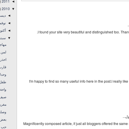
)
2011
◄
)
2010
▼
ديس
◄
نوفم
◄
أكتو
◄
I found your site very beautiful and distinguished too. Tha
سبتم
▼
م ..
 ..!!
اح :)
قارب 
وحدك
I'm happy to find so many useful info here in the post.I really li
طفل 
واحة 
صيف ف
مغرب
وصلته
يقول
بعض 
Magnificently composed article, if just all bloggers offered the sa
حب د