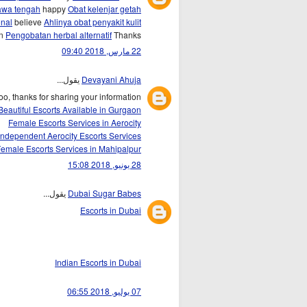
jawa tengah
happy
Obat kelenjar getah
onal
believe
Ahlinya obat penyakit kulit
in
Pengobatan herbal alternatif
Thanks.....
22 مارس, 2018 09:40
يقول...
Devayani Ahuja
too, thanks for sharing your information.
Beautiful Escorts Available in Gurgaon
Female Escorts Services in Aerocity
Independent Aerocity Escorts Services
emale Escorts Services in Mahipalpur
28 يونيو, 2018 15:08
يقول...
Dubai Sugar Babes
Escorts in Dubai
Indian Escorts in Dubai
07 يوليو, 2018 06:55