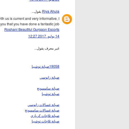
يقول...
Riya Ahuja
ith us is current and very informative, I
you that you have done a fantastic job.
Roshani Beautiful Gurgaon Escorts
14 يوليو, 2017 12:27
غير معرف يقول...
19058صيانة توشيبا
صيانة زانوسي
صيانة سامسونج
صيانة توشيبا
صيانة غسالات زانوسي
صيانة غسالات سامسونج
صيانة ثلاجات كريازي
صيانة ثلاجات توشيبا