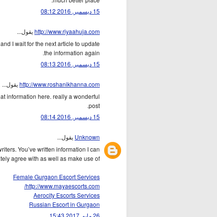
15 ديسمبر, 2016 08:12
يقول...
http://www.riyaahuja.com
 and I wait for the next article to update
the information again.
15 ديسمبر, 2016 08:13
يقول...
http://www.roshanikhanna.com
great information here. really a wonderful
post.
15 ديسمبر, 2016 08:14
يقول...
Unknown
riters. You’ve written information I can
tely agree with as well as make use of.
Female Gurgaon Escort Services
http://www.mayaescorts.com/
Aerocity Escorts Services
Russian Escort in Gurgaon
26 مايو, 2017 15:43