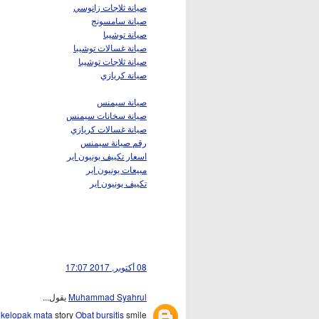
صيانة ثلاجات زانوسي
صيانة سامسونج
صيانة توشيبا
صيانة غسالات توشيبا
صيانة ثلاجات توشيبا
صيانة كريازي
صيانة سيمنس
صيانة سخانات سيمنس
صيانة غسالات كريازي
رقم صيانة سيمنس
اسعار تكييف يونيون اير
مبيعات يونيون اير
تكييف يونيون اير
08 أكتوبر, 2017 17:07
يقول...
Muhammad Syahrul
 kelopak mata
story
Obat bursitis
smile