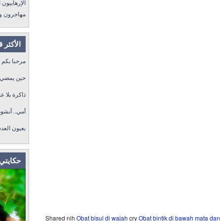
الإرهابي I مغرس
مهاج !! I مغرس
الأكثر 
مرحبا بكم
حين يمضي ا
ذاكرة بلا ..
أمي.. أنشو
بعيون العد
حكايتي 
Shared nih
Obat bisul di wajah
cry
Obat bintik di bawah mata dan