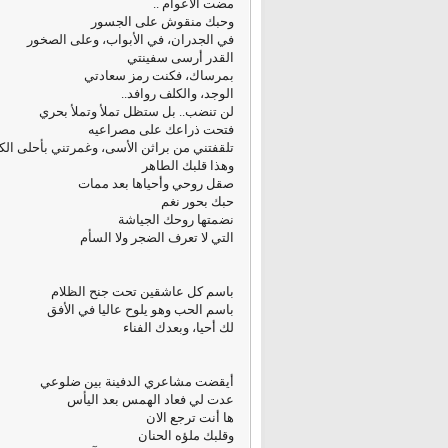
مضت الأعوام ..
وحبك منقوش على الجسور
في الجدران، في الأبواب، وعلى الصخور
القدر أرسى سفينتي
بمرساك، فكنت رمز سعادتي
الوجد، والكلف روافد..
لن تنضب.. بل ستظل تملأ وتملأ بحري
فتحت ذراعك على مصراعيه
تلقفتني من براثن الأسى، وغمرتني بأحلى الك
وهذا قلبك الطاهر
صقل روحي وأحياها بعد ممات
حبك بحور نغم
نضمتها روحك الجياشة
التي لا تعرف الضجر ولا السأم
باسم كل عاشقين تحت جنح الظلام
باسم الحب وهو يلوح عاليا في الأفق
لك أحيا، وبعدك الفناء
أيقضت مشاعري الدفينة بين ضلوعي
عدت لي فعاد الهمس بعد اليأس
ها أنت ترجع الان
وقلبك ملؤه الحنان