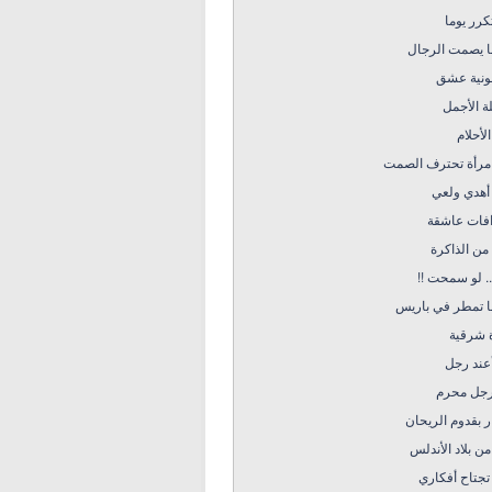
كرر يوما
ا يصمت الرجال
نية عشق
ة الأجمل
الأحلام
امرأة تحترف الصمت
أهدي ولعي
افات عاشقة
من الذاكرة
غ .. لو سمحت
ا تمطر في باريس
ة شرقية
عند رجل
رجل محرم
 بقدوم الريحان
ن بلاد الأندلس
تجتاح أفكاري