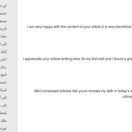
لن تت
عندم
سمفو
I am very happy with the content of your article it is very beneficial
الرحل
بقايا 
إلى 
إليك 
I appreciate your article writing,here it's my first visit and I found a 
اعتر
رجل 
اص !!
عندم
امرأ
Well composed articles like yours renews my faith in today’s w
ultima
إلى أ
إلى 
إشعار
ملك م
ثورة 