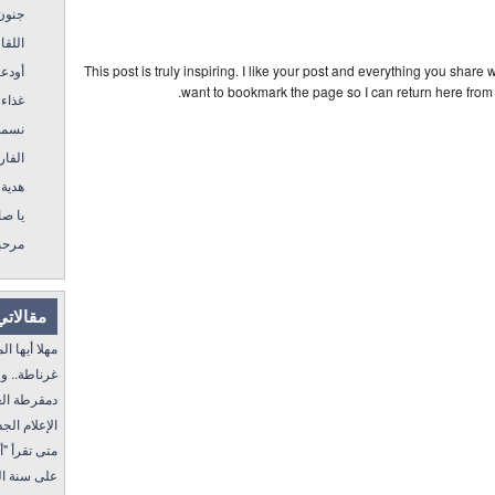
جنون
اللقا
أودع
This post is truly inspiring. I like your post and everything you share w
want to bookmark the page so I can return here from 
غذاء 
نسمة
الفار
هدية 
يا ص
مرحب
مقالاتي
مهلا I العيون بريس
غرن I الجزيرة توك
 I الجزيرة توك
! I الجزيرة توك
مت" I الحدود المغربية
 I الحدود المغربية