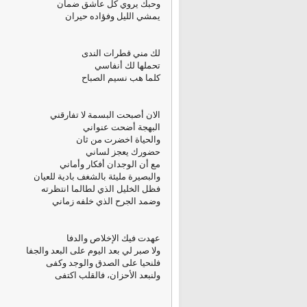
وحبك يروي كل عاشق ضمآن
يمشي الليل وفؤاده حيران
لك مني قطرات الندى
تحملها لك أنفاسي
كلما هب نسيم الصباح
الان أصبحت البسمة لا تفارقني
البهجة أضحت عنواني
والحياة اخضرت من ثان
حضورك يعجز لساني
مع أن الوجدان أفكار وأماني
والبصيرة مليئة بالشغف بادية للعيان
فظل الخليل الذي لطالما انتظرته
وضمد الجرح الذي خلفه زماني
عهدت فيك الإخلاص والدفا
ولا صبر لي بعد اليوم على البعد والجفا
فلنحيا على الصدق والوجد وكفى
ولنبعد الأحزان، فالقلب اكتفى