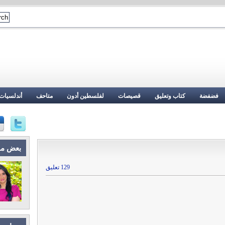
فضفضة
كتاب وتعليق
قصيصات
لفلسطين أدون
متاحف
أندلسيات
بعض م
129 تعليق