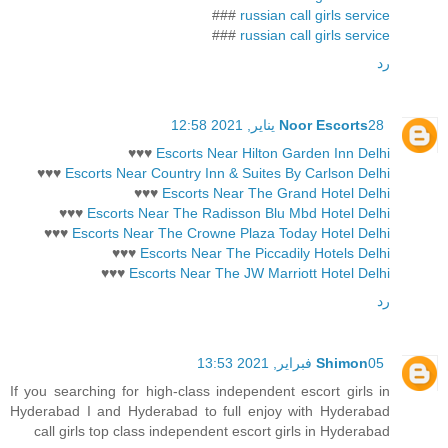
###
russian call girls service
###
russian call girls service
رد
28 يناير, 2021 12:58
Noor Escorts
♥♥♥
Escorts Near Hilton Garden Inn Delhi
♥♥♥
Escorts Near Country Inn & Suites By Carlson Delhi
♥♥♥
Escorts Near The Grand Hotel Delhi
♥♥♥
Escorts Near The Radisson Blu Mbd Hotel Delhi
♥♥♥
Escorts Near The Crowne Plaza Today Hotel Delhi
♥♥♥
Escorts Near The Piccadily Hotels Delhi
♥♥♥
Escorts Near The JW Marriott Hotel Delhi
رد
05 فبراير, 2021 13:53
Shimon
If you searching for high-class independent escort girls in
Hyderabad I and Hyderabad to full enjoy with Hyderabad
call girls top class independent escort girls in Hyderabad