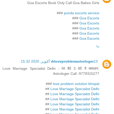
Goa Escorts Book Only Call Goa Babes Girls
###
ponda escorts service
###
Goa Escorts
###
Goa Escorts
###
Goa Escorts
###
Goa Escorts
###
Goa Escorts
رد
13 أكتوبر, 2020 15:32
rkloveproblemastrologer
Love Marriage Specialist Delhi - घर बैठे 3 घंटे में समाधान.
Astrologer Call -9779315277
###
love problem solution bhopal
##
Love Marriage Specialist Delhi
##
Love Marriage Specialist Delhi
##
Love Marriage Specialist Delhi
##
Love Marriage Specialist Delhi
##
Love Marriage Specialist Delhi