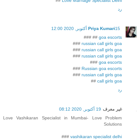
##
Love Marriage Specialist Delhi
رد
15 أكتوبر, 2020 12:00
Priya Kumari
## ###
goa escorts
###
russian call girls goa
###
russian call girls goa
###
russian call girls goa
###
goa escorts
###
Russian goa escorts
###
russian call girls goa
##
call girls goa
رد
غير معرف
19 أكتوبر, 2020 08:12
Love Vashikaran Specialist in Mumbai- Love Problem
Solutions
###
vashikaran specialist delhi