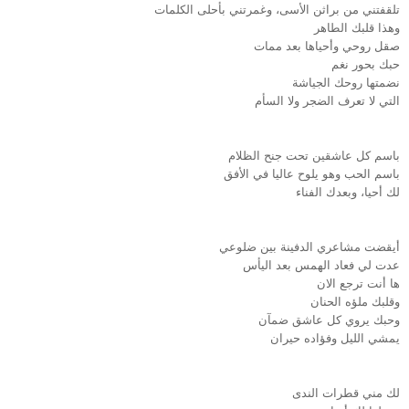
تلقفتني من براثن الأسى، وغمرتني بأحلى الكلمات
وهذا قلبك الطاهر
صقل روحي وأحياها بعد ممات
حبك بحور نغم
نضمتها روحك الجياشة
التي لا تعرف الضجر ولا السأم
باسم كل عاشقين تحت جنح الظلام
باسم الحب وهو يلوح عاليا في الأفق
لك أحيا، وبعدك الفناء
أيقضت مشاعري الدفينة بين ضلوعي
عدت لي فعاد الهمس بعد اليأس
ها أنت ترجع الان
وقلبك ملؤه الحنان
وحبك يروي كل عاشق ضمآن
يمشي الليل وفؤاده حيران
لك مني قطرات الندى