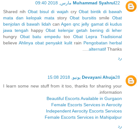
22 مارس, 2018 09:40
Muhammad Syahrul
Shared nih
Obat bisul di wajah
cry
Obat bintik di bawah
mata dan kelopak mata
story
Obat bursitis
smile
Obat
benjolan di bawah lidah
can
Agen qnc jelly gamat di kudus
jawa tengah
happy
Obat kelenjar getah bening di leher
hungry
Obat batu empedu
too
Obat Lepra Tradisional
believe
Ahlinya obat penyakit kulit
rain
Pengobatan herbal
alternatif
Thanks.....
رد
28 يونيو, 2018 15:08
Devayani Ahuja
I learn some new stuff from it too, thanks for sharing your
information.
Beautiful Escorts Available in Gurgaon
Female Escorts Services in Aerocity
Independent Aerocity Escorts Services
Female Escorts Services in Mahipalpur
رد