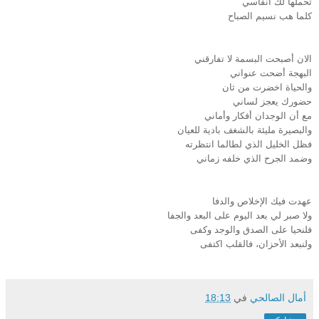
تحملها لك أنفاسي
كلما هب نسيم الصباح
الان أصبحت البسمة لا تفارقني
البهجة أضحت عنواني
والحياة اخضرت من ثان
حضورك يعجز لساني
مع أن الوجدان أفكار وأماني
والبصيرة مليئة بالشغف بادية للعيان
فظل الخليل الذي لطالما انتظرته
وضمد الجرح الذي خلفه زماني
عهدت فيك الإخلاص والدفا
ولا صبر لي بعد اليوم على البعد والجفا
فلنحيا على الصدق والوجد وكفى
ولنبعد الأحزان، فالقلب اكتفى
أمال الصالحي
في
18:13