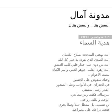
مدونة آمال
البعض هنا .. والبعض هناك
17 سبتمبر 2010
هدية السماء
أنت بهجتي المدججة بسلاح الكتمان
أنت الصدى الذي يتردد بداخلي كل ليلة
أنت من دون على جدار قلبي كلمة العشق
أنت زهرة القلب، جوهر العمر، وآسر الكيان
مضت الأعوام ..
وحبك منقوش على الجسور
في الجدران، في الأبواب، وعلى الصخور
القدر أرسى سفينتي
بمرساك، فكنت رمز سعادتي
الوجد، والكلف روافد..
لن تنضب.. بل ستظل تملأ وتملأ بحري
فتحت ذراعك على مصراعيه