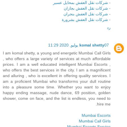
-
شركات نقل العفش بمحايل عسير
-
شركات نقل العفش بجازان
-
شركات نقل العفش بنجران
-
شركات نقل العفش بشرورة
رد
07 يوليو, 2020 11:29
komal shetty
I am komal shetty, a young and energetic Mumbai Call Girls
, who offers a large variety of services at much affordable
prices. I am a well educated intelligent Mumbai Escorts ,
who offers the best services in the city. I am a magnificent
and alluring , who is excellent in offering quality services. I
am a proficient Mumbai who transforms your dull routine
into a pleasure some time. Whether you want to enjoy
happy ending massage, nude dance, 69 position, golden
shower, come on face, and the list is endless, you need to
hire me.
Mumbai Escorts
Mumbai Call Girls
Mumbai Escorts Service